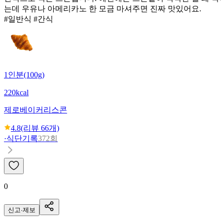
는데 우유나 아메리카노 한 모금 마셔주면 진짜 맛있어요.
#일반식 #간식
1인분(100g)
220kcal
제로베이커리
스콘
4.8
(리뷰
66
개)
·
식단기록
372회
0
신고·제보