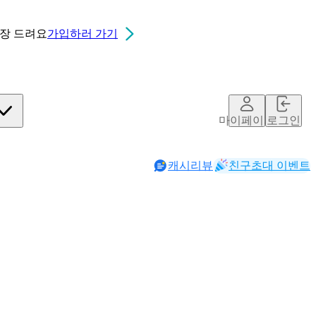
0장
드려요
가입하러 가기
마이페이지
로그인
캐시리뷰
친구초대 이벤트