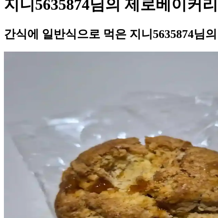
지니5635874님의 제로베이커리
간식에 일반식으로 먹은 지니5635874님