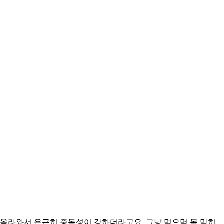
 올라와서 은근히 중독성이 강하더라고요. 그냥 먹으멱 목 막히