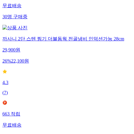
무료배송
30
명
구매중
까사니 2단 스텐 찜기 더블돔웍 전골냄비 인덕션가능 28cm
29,900
원
26
%
22,100
원
4.3
(
7
)
663
적립
무료배송