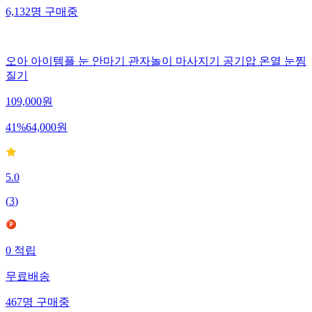
6,132
명
구매중
오아 아이템플 눈 안마기 관자놀이 마사지기 공기압 온열 눈찜
질기
109,000
원
41
%
64,000
원
5.0
(
3
)
0
적립
무료배송
467
명
구매중