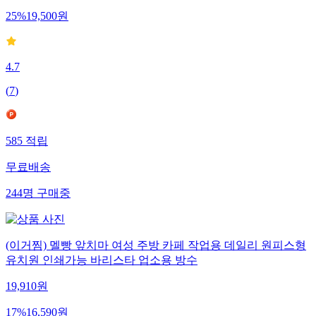
25
%
19,500
원
4.7
(
7
)
585
적립
무료배송
244
명
구매중
(이거찜) 멜빵 앞치마 여성 주방 카페 작업용 데일리 원피스형
유치원 인쇄가능 바리스타 업소용 방수
19,910
원