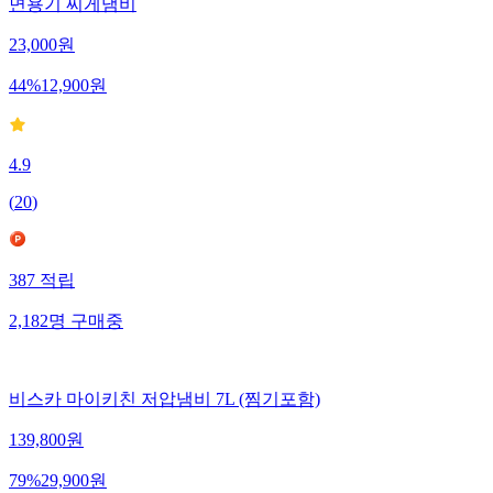
면용기 찌게냄비
23,000
원
44
%
12,900
원
4.9
(
20
)
387
적립
2,182
명
구매중
비스카 마이키친 저압냄비 7L (찜기포함)
139,800
원
79
%
29,900
원