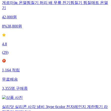
게르마늄 온열찜질기 허리 배 무릎 전기찜질기 찜질매트 온열
기
42,000
원
8
%
38,800
원
4.8
(
29
)
1,164
적립
무료배송
3,355
명
구매중
실리닷 실리콘 사각 냄비 3type 6color 전자레인지 계란찜기 라