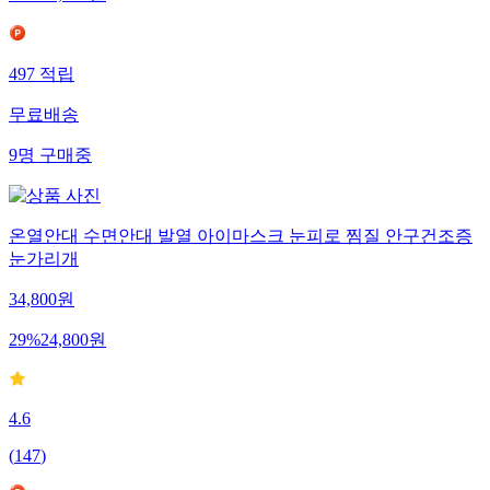
17
%
16,590
원
497
적립
무료배송
9
명
구매중
온열안대 수면안대 발열 아이마스크 눈피로 찜질 안구건조증
눈가리개
34,800
원
29
%
24,800
원
4.6
(
147
)