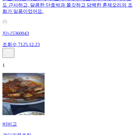
도 근사하고, 달콤한 단호박과 쫄깃하고 담백한 훈제오리의 조
화가 일품이었어요.
지니5360043
조회수
71
25.12.23
1
비비고