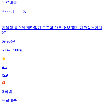
무료배송
4,272
명
구매중
자일렉 올스텐 계란찜기 고구마 만두 호빵 찜기 계란삶는기계
2단
59,900
원
50
%
29,900
원
4.6
(
55
)
0
적립
무료배송