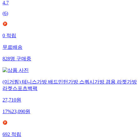
4.7
(
6
)
0
적립
무료배송
828
명
구매중
(이거찜) 테니스가방 배드민턴가방 스쿼시가방 겸용 라켓가방
라켓스포츠백팩
27,710
원
17
%
23,090
원
692
적립