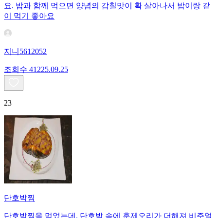
요. 밥과 함께 먹으면 양념의 감칠맛이 확 살아나서 밥이랑 같
이 먹기 좋아요
지니5612052
조회수
412
25.09.25
23
단호박찜
단호박찜을 먹었는데, 단호박 속에 훈제오리가 더해져 비주얼