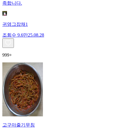
족합니다.
귀염그잡채1
조회수
9.6만
25.08.28
999+
고구마줄기무침