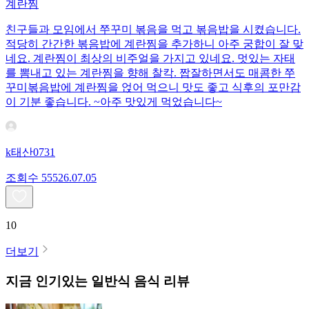
계란찜
친구들과 모임에서 쭈꾸미 볶음을 먹고 볶음밥을 시켰습니다.
적당히 간간한 볶음밥에 계란찜을 추가하니 아주 궁합이 잘 맞
네요. 계란찜이 최상의 비주얼을 가지고 있네요. 멋있는 자태
를 뽐내고 있는 계란찜을 향해 찰칵. 짭잘하면서도 매콤한 쭈
꾸미볶음밥에 계란찜을 얹어 먹으니 맛도 좋고 식후의 포만감
이 기분 좋습니다. ~아주 맛있게 먹었습니다~
k태산0731
조회수
555
26.07.05
10
더보기
지금 인기있는
일반식
음식 리뷰