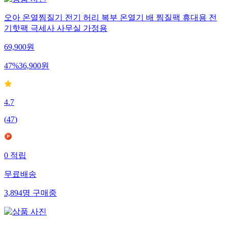
오아 온열찜질기 전기 허리 복부 온열기 배 찜질팩 휴대용 전
기핫팩 극세사 사무실 가정용
69,900
원
47
%
36,900
원
4.7
(
47
)
0
적립
무료배송
3,894
명
구매중