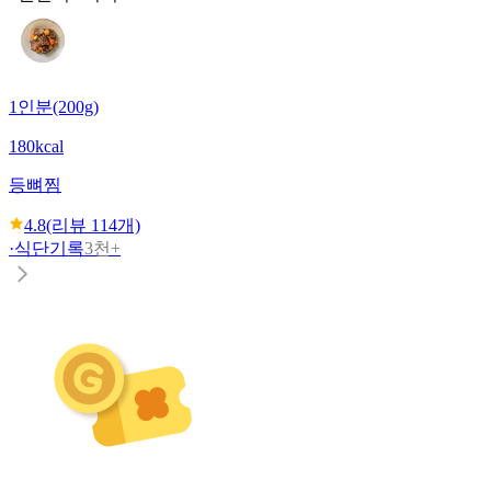
1인분(200g)
180kcal
등뼈찜
4.8
(리뷰
114
개)
·
식단기록
3천+