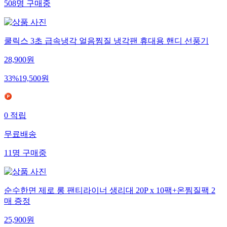
508
명
구매중
쿨릭스 3초 급속냉각 얼음찜질 냉각팬 휴대용 핸디 선풍기
28,900
원
33
%
19,500
원
0
적립
무료배송
11
명
구매중
순수한면 제로 롱 팬티라이너 생리대 20P x 10팩+온찜질팩 2
매 증정
25,900
원