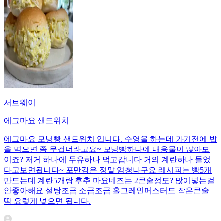
서브웨이
에그마요 샌드위치
에그마요 모닝빵 샌드위치 입니다. 수영을 하는데 가기전에 밥
을 먹으면 좀 무겁더라고요~ 모닝빵하나에 내용물이 많아보
이죠? 저거 하나에 두유하나 먹고갑니다 거의 계란하나 들었
다고보면됩니다~ 포만감은 정말 엄청나구요 레시피는 빵5개
만드는데 계란5개랑 후추 마요네즈는 2큰술정도? 많이넣는걸
안좋아해요 설탕조금 소금조금 홀그레인머스터드 작은큰술
딱 요렇게 넣으면 됩니다.