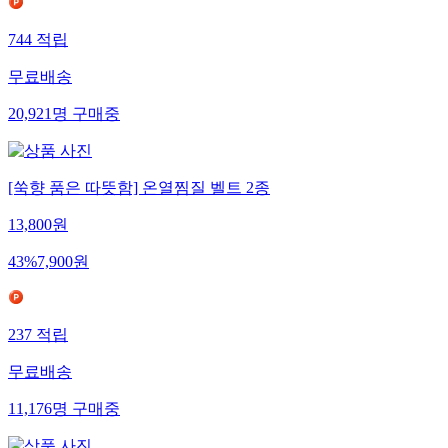
744
적립
무료배송
20,921
명
구매중
[쑥향 품은 따뜻함] 온열찜질 벨트 2종
13,800
원
43
%
7,900
원
237
적립
무료배송
11,176
명
구매중