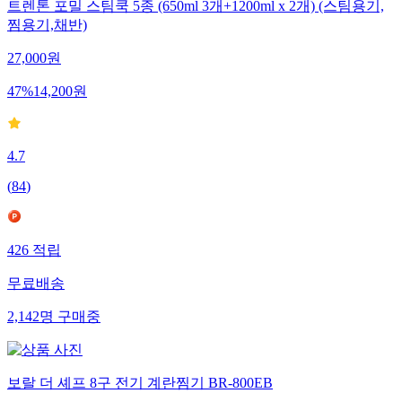
트렌톤 포밀 스팀쿡 5종 (650ml 3개+1200ml x 2개) (스팀용기,
찜용기,채반)
27,000
원
47
%
14,200
원
4.7
(
84
)
426
적립
무료배송
2,142
명
구매중
보랄 더 셰프 8구 전기 계란찜기 BR-800EB