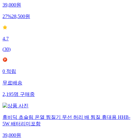
39,000
원
27
%
28,500
원
4.7
(
30
)
0
적립
무료배송
2,195
명
구매중
휴비딕 초슬림 온열 찜질기 무선 허리 배 찜질 휴대용 HHB-
5W 배터리미포함
39,000
원