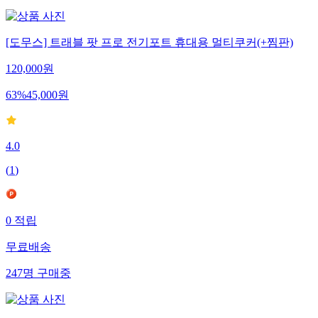
[도무스] 트래블 팟 프로 전기포트 휴대용 멀티쿠커(+찜판)
120,000
원
63
%
45,000
원
4.0
(
1
)
0
적립
무료배송
247
명
구매중