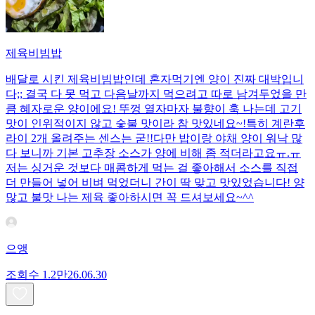
제육비빔밥
배달로 시킨 제육비빔밥인데 혼자먹기엔 양이 진짜 대박입니
다;; 결국 다 못 먹고 다음날까지 먹으려고 따로 남겨두었을 만
큼 혜자로운 양이에요! 뚜껑 열자마자 불향이 훅 나는데 고기
맛이 인위적이지 않고 숯불 맛이라 참 맛있네요~!특히 계란후
라이 2개 올려주는 센스는 굳!! ​다만 밥이랑 야채 양이 워낙 많
다 보니까 기본 고추장 소스가 양에 비해 좀 적더라고요ㅠ.ㅠ
저는 싱거운 것보다 매콤하게 먹는 걸 좋아해서 소스를 직접
더 만들어 넣어 비벼 먹었더니 간이 딱 맞고 맛있었습니다! 양
많고 불맛 나는 제육 좋아하시면 꼭 드셔보세요~^^
으앵
조회수
1.2만
26.06.30