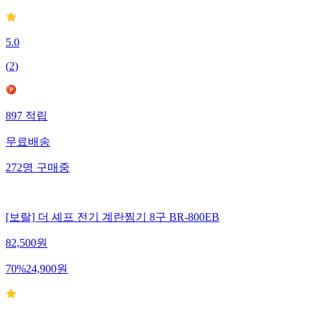
5.0
(
2
)
897
적립
무료배송
272
명
구매중
[보랄] 더 셰프 전기 계란찜기 8구 BR-800EB
82,500
원
70
%
24,900
원