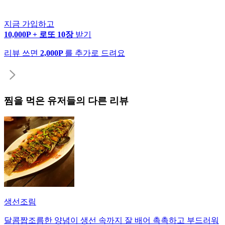
지금 가입하고
10,000P + 로또 10장
받기
리뷰 쓰면
2,000P
를 추가로 드려요
찜
을 먹은 유저들의 다른 리뷰
생선조림
달콤짭조름한 양념이 생선 속까지 잘 배어 촉촉하고 부드러워