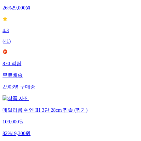
26
%
29,000
원
4.3
(
41
)
870
적립
무료배송
2,903
명
구매중
데일리룸 쉬엔 IH 3단 28cm 찜솥 (찜기)
109,000
원
82
%
19,300
원