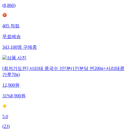
(
8,860
)
405
적립
무료배송
343,100
명
구매중
[최저가도전] 서리태 콩국수 3인분(1인분당 면200g+서리태콩
가루70g)
12,900
원
31
%
8,900
원
5.0
(
23
)