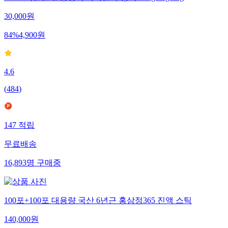
100% 국산쌀 전통방식 가마솥 누룽지 200g 1kg 3kg
30,000
원
84
%
4,900
원
4.6
(
484
)
147
적립
무료배송
16,893
명
구매중
100포+100포 대용량 국산 6년근 홍삼정365 진액 스틱
140,000
원