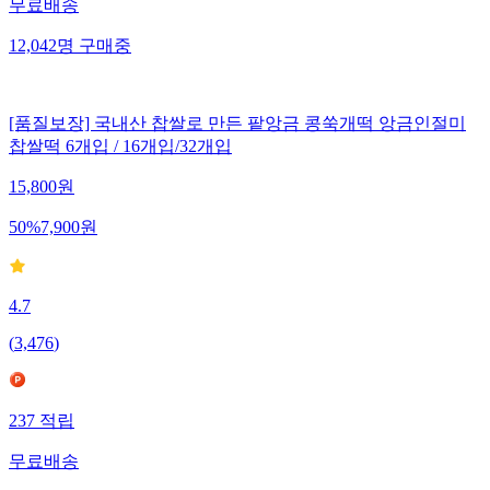
무료배송
12,042
명
구매중
[품질보장] 국내산 찹쌀로 만든 팥앙금 콩쑥개떡 앙금인절미
찹쌀떡 6개입 / 16개입/32개입
15,800
원
50
%
7,900
원
4.7
(
3,476
)
237
적립
무료배송