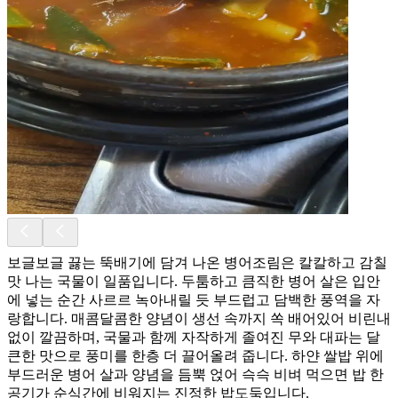
보글보글 끓는 뚝배기에 담겨 나온 병어조림은 칼칼하고 감칠
맛 나는 국물이 일품입니다. 두툼하고 큼직한 병어 살은 입안
에 넣는 순간 사르르 녹아내릴 듯 부드럽고 담백한 풍역을 자
랑합니다. 매콤달콤한 양념이 생선 속까지 쏙 배어있어 비린내
없이 깔끔하며, 국물과 함께 자작하게 졸여진 무와 대파는 달
큰한 맛으로 풍미를 한층 더 끌어올려 줍니다. 하얀 쌀밥 위에
부드러운 병어 살과 양념을 듬뿍 얹어 슥슥 비벼 먹으면 밥 한
공기가 순식간에 비워지는 진정한 밥도둑입니다.