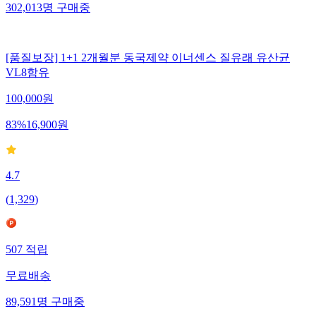
302,013
명
구매중
[품질보장] 1+1 2개월분 동국제약 이너센스 질유래 유산균
VL8함유
100,000
원
83
%
16,900
원
4.7
(
1,329
)
507
적립
무료배송
89,591
명
구매중