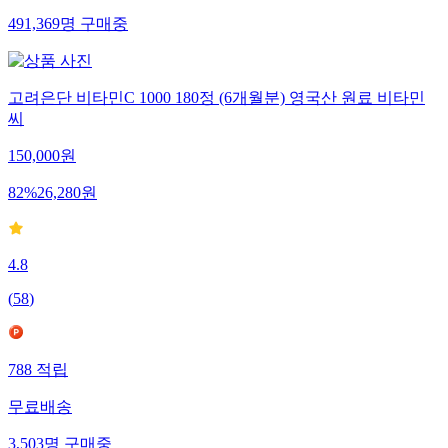
491,369
명
구매중
고려은단 비타민C 1000 180정 (6개월분) 영국산 원료 비타민
씨
150,000
원
82
%
26,280
원
4.8
(
58
)
788
적립
무료배송