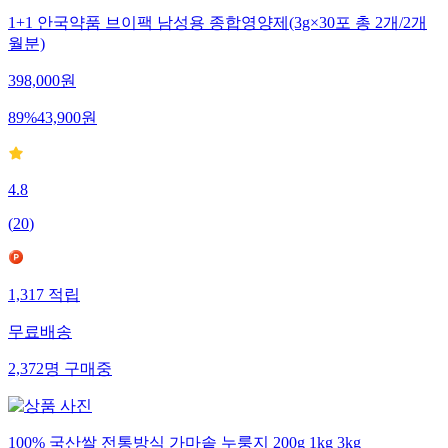
1+1 안국약품 브이팩 남성용 종합영양제(3g×30포 총 2개/2개
월분)
398,000
원
89
%
43,900
원
4.8
(
20
)
1,317
적립
무료배송
2,372
명
구매중