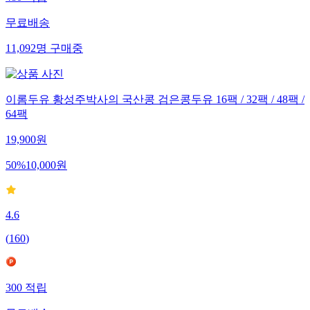
무료배송
11,092
명
구매중
이롬두유 황성주박사의 국산콩 검은콩두유 16팩 / 32팩 / 48팩 /
64팩
19,900
원
50
%
10,000
원
4.6
(
160
)
300
적립