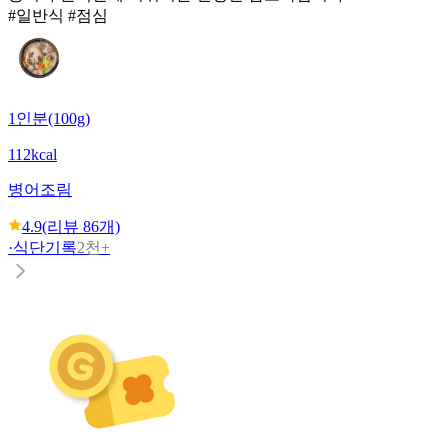
#일반식 #점심
1인분(100g)
112kcal
병어조림
4.9
(리뷰
86
개)
·
식단기록
2천+