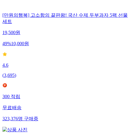
[만원의행복] 고소함의 끝판왕! 국산 수제 두부과자 5팩 선물
세트
19,500
원
49
%
10,000
원
4.6
(
3,695
)
300
적립
무료배송
323,376
명
구매중