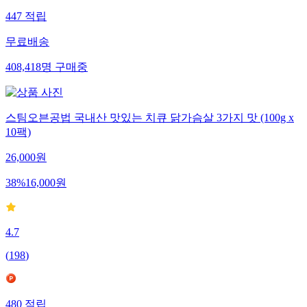
447
적립
무료배송
408,418
명
구매중
스팀오븐공법 국내산 맛있는 치큐 닭가슴살 3가지 맛 (100g x
10팩)
26,000
원
38
%
16,000
원
4.7
(
198
)
480
적립