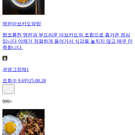
명란아보카도덮밥
짭조름한 명란과 부드러운 아보카도의 조합으로 즐거운 점심
입니다 야채가 적절하게 들어가서 식감을 놓치지 않고 매우 만
족합니다.
귀염그잡채1
조회수
9.6만
25.08.28
999+