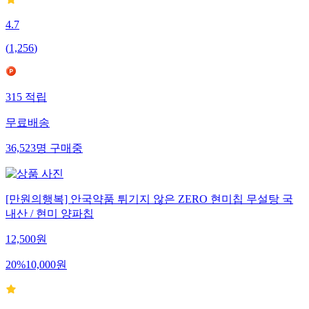
4.7
(
1,256
)
315
적립
무료배송
36,523
명
구매중
[만원의행복] 안국약품 튀기지 않은 ZERO 현미칩 무설탕 국
내산 / 현미 양파칩
12,500
원
20
%
10,000
원