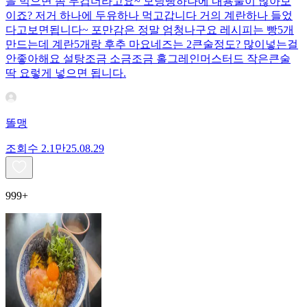
을 먹으면 좀 무겁더라고요~ 모닝빵하나에 내용물이 많아보
이죠? 저거 하나에 두유하나 먹고갑니다 거의 계란하나 들었
다고보면됩니다~ 포만감은 정말 엄청나구요 레시피는 빵5개
만드는데 계란5개랑 후추 마요네즈는 2큰술정도? 많이넣는걸
안좋아해요 설탕조금 소금조금 홀그레인머스터드 작은큰술
딱 요렇게 넣으면 됩니다.
똘맹
조회수
2.1만
25.08.29
999+