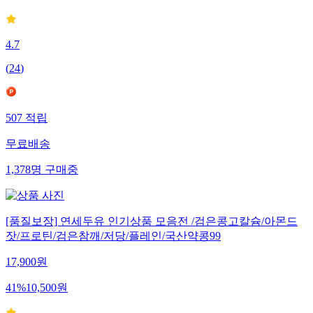
4.7
(
24
)
507
적립
무료배송
1,378
명
구매중
[품질보장] 연세두유 인기상품 모음전 /검은콩고칼슘/아몬드
잣/프로틴/검은참깨/저당/플레인/국산약콩99
17,900
원
41
%
10,500
원