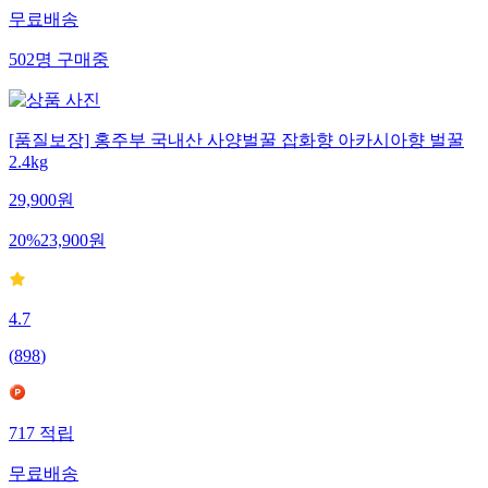
무료배송
502
명
구매중
[품질보장] 홍주부 국내산 사양벌꿀 잡화향 아카시아향 벌꿀
2.4kg
29,900
원
20
%
23,900
원
4.7
(
898
)
717
적립
무료배송