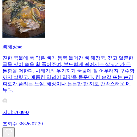
뼈해장국
진한 국물에 푹 익은 뼈가 듬뿍 들어간 뼈 해장국. 깊고 얼큰한
국물 맛이 속을 확 풀어주며, 부드럽게 떨어지는 살코기가 든
든함을 더한다. 시래기와 우거지가 국물에 잘 어우러져 구수함
까지 살렸고, 매콤한 양념이 입맛을 돋운다. 한 숟갈 뜨는 순간
피로가 풀리는 느낌, 해장이나 든든한 한 끼로 만족스러운 메
뉴다.
지니5700992
조회수
368
26.07.29