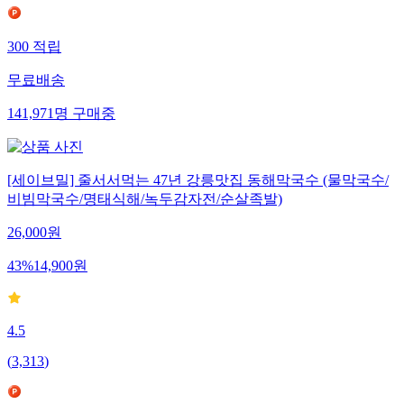
300
적립
무료배송
141,971
명
구매중
[세이브밀] 줄서서먹는 47년 강릉맛집 동해막국수 (물막국수/
비빔막국수/명태식해/녹두감자전/순살족발)
26,000
원
43
%
14,900
원
4.5
(
3,313
)