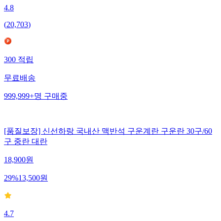
4.8
(
20,703
)
300
적립
무료배송
999,999+
명
구매중
[품질보장] 신선하랑 국내산 맥반석 구운계란 구운란 30구/60
구 중란 대란
18,900
원
29
%
13,500
원
4.7