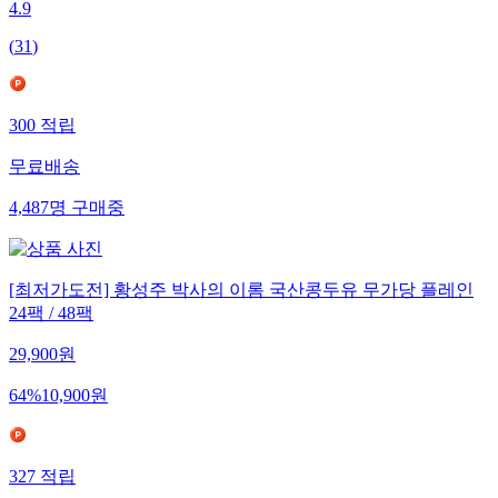
4.9
(
31
)
300
적립
무료배송
4,487
명
구매중
[최저가도전] 황성주 박사의 이롬 국산콩두유 무가당 플레인
24팩 / 48팩
29,900
원
64
%
10,900
원
327
적립