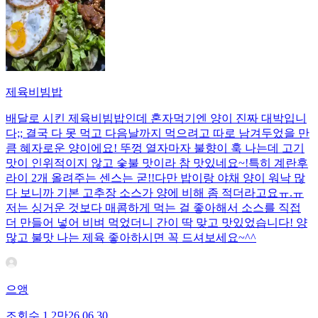
제육비빔밥
배달로 시킨 제육비빔밥인데 혼자먹기엔 양이 진짜 대박입니
다;; 결국 다 못 먹고 다음날까지 먹으려고 따로 남겨두었을 만
큼 혜자로운 양이에요! 뚜껑 열자마자 불향이 훅 나는데 고기
맛이 인위적이지 않고 숯불 맛이라 참 맛있네요~!특히 계란후
라이 2개 올려주는 센스는 굳!! ​다만 밥이랑 야채 양이 워낙 많
다 보니까 기본 고추장 소스가 양에 비해 좀 적더라고요ㅠ.ㅠ
저는 싱거운 것보다 매콤하게 먹는 걸 좋아해서 소스를 직접
더 만들어 넣어 비벼 먹었더니 간이 딱 맞고 맛있었습니다! 양
많고 불맛 나는 제육 좋아하시면 꼭 드셔보세요~^^
으앵
조회수
1.2만
26.06.30