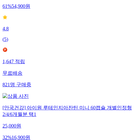
61
%
54,900
원
4.8
(
5
)
1,647
적립
무료배송
821
명
구매중
[안국건강] 아이원 루테인지아잔틴 미니 60캡슐 개별인정형
2/4/6개월분 택1
25,000
원
32
%
16,900
원