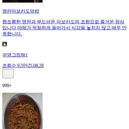
명란아보카도덮밥
짭조름한 명란과 부드러운 아보카도의 조합으로 즐거운 점심
입니다 야채가 적절하게 들어가서 식감을 놓치지 않고 매우 만
족합니다.
귀염그잡채1
조회수
9.5만
25.08.28
999+