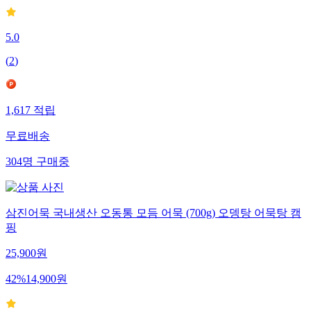
5.0
(
2
)
1,617
적립
무료배송
304
명
구매중
삼진어묵 국내생산 오동통 모듬 어묵 (700g) 오뎅탕 어묵탕 캠
핑
25,900
원
42
%
14,900
원