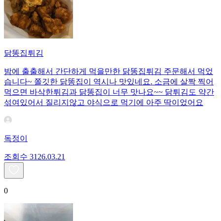
닭똥집튀김
밤에 출출해서 간단하게 먹을만한 닭똥집튀김 주문해서 먹었
습니다~ 쫄깃한 닭똥집이 역시나 맛있네요. 소금에 살짝 찍어
먹으면 바삭한튀김과 닭똥집이 너무 맛나요~~ 닭튀김도 약간
섞여있어서 질리지않고 야식으로 먹기에 아주 딱이었어요
독정이
조회수
31
26.03.21
0