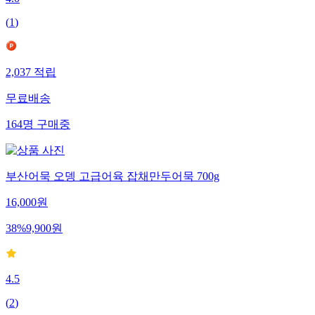
(
1
)
2,037
적립
무료배송
164
명
구매중
부산어묵 오뎅 고급어육 잡채만두어묵 700g
16,000
원
38
%
9,900
원
4.5
(
2
)