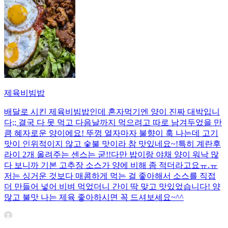
제육비빔밥
배달로 시킨 제육비빔밥인데 혼자먹기엔 양이 진짜 대박입니
다;; 결국 다 못 먹고 다음날까지 먹으려고 따로 남겨두었을 만
큼 혜자로운 양이에요! 뚜껑 열자마자 불향이 훅 나는데 고기
맛이 인위적이지 않고 숯불 맛이라 참 맛있네요~!특히 계란후
라이 2개 올려주는 센스는 굳!! ​다만 밥이랑 야채 양이 워낙 많
다 보니까 기본 고추장 소스가 양에 비해 좀 적더라고요ㅠ.ㅠ
저는 싱거운 것보다 매콤하게 먹는 걸 좋아해서 소스를 직접
더 만들어 넣어 비벼 먹었더니 간이 딱 맞고 맛있었습니다! 양
많고 불맛 나는 제육 좋아하시면 꼭 드셔보세요~^^