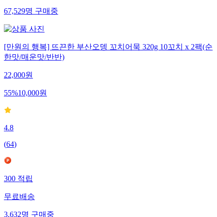
67,529
명
구매중
[만원의 행복] 뜨끈한 부산오뎅 꼬치어묵 320g 10꼬치 x 2팩(순
한맛/매운맛/반반)
22,000
원
55
%
10,000
원
4.8
(
64
)
300
적립
무료배송
3,632
명
구매중