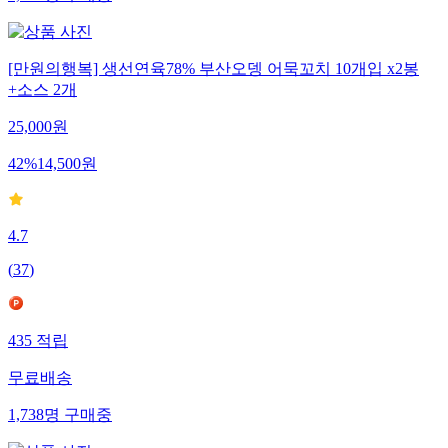
[만원의행복] 생선연육78% 부산오뎅 어묵꼬치 10개입 x2봉
+소스 2개
25,000
원
42
%
14,500
원
4.7
(
37
)
435
적립
무료배송
1,738
명
구매중