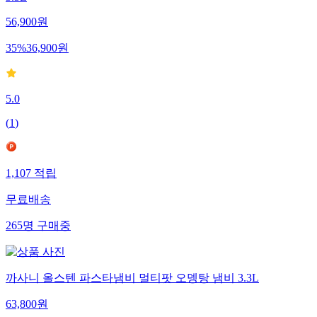
56,900
원
35
%
36,900
원
5.0
(
1
)
1,107
적립
무료배송
265
명
구매중
까사니 올스텐 파스타냄비 멀티팟 오뎅탕 냄비 3.3L
63,800
원