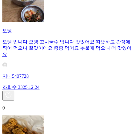
오뎅
오뎅 입니다 오뎅 꼬치국수 입니다 맛있어요 따뜻하고 간장에
찍어 먹으니 꿀맛이에요 종종 먹어요 추울때 먹으니 더 맛있어
요
지니5407728
조회수
33
25.12.24
0