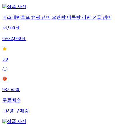
에스테반호프 캠핑 냄비 오뎅탕 어묵탕 라면 전골 냄비
34,900
원
6
%
32,900
원
5.0
(
1
)
987
적립
무료배송
292
명
구매중