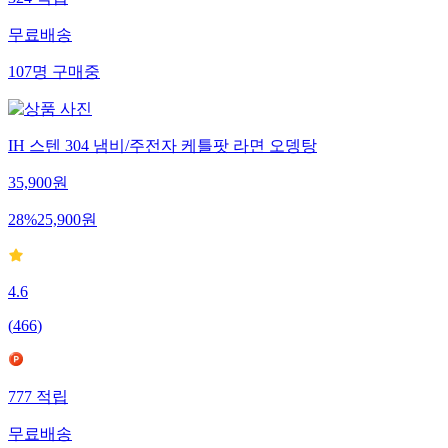
무료배송
107
명
구매중
IH 스텐 304 냄비/주전자 케틀팟 라면 오뎅탕
35,900
원
28
%
25,900
원
4.6
(
466
)
777
적립
무료배송