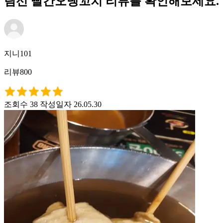
림선 빨간오뎅꼬치 리뷰를 확인해보세요.
지니101
리뷰800
조회수 38
작성일자 26.05.30