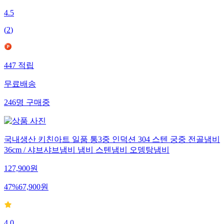
4.5
(
2
)
447
적립
무료배송
246
명
구매중
국내생산 키친아트 일품 통3중 인덕션 304 스텐 궁중 전골냄비
36cm / 샤브샤브냄비 냄비 스텐냄비 오뎅탕냄비
127,900
원
47
%
67,900
원
4.0