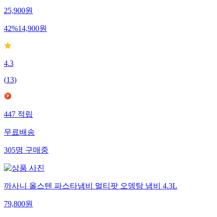
25,900
원
42
%
14,900
원
4.3
(
13
)
447
적립
무료배송
305
명
구매중
까사니 올스텐 파스타냄비 멀티팟 오뎅탕 냄비 4.3L
79,800
원