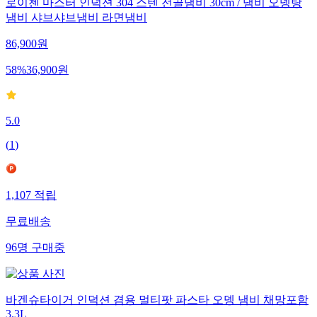
로이첸 마스터 인덕션 304 스텐 전골냄비 30cm / 냄비 오뎅탕
냄비 샤브샤브냄비 라면냄비
86,900
원
58
%
36,900
원
5.0
(
1
)
1,107
적립
무료배송
96
명
구매중
바겐슈타이거 인덕션 겸용 멀티팟 파스타 오뎅 냄비 채망포함
3.3L