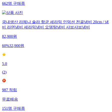
662
명
구매중
국내생산 라체나 솔라 항균 세라믹 인덕션 전골냄비 20cm / 냄
비 라면냄비 세라믹냄비 오뎅탕냄비 샤브샤브냄비
82,900
원
60
%
32,900
원
5.0
(
2
)
987
적립
무료배송
151
명
구매중