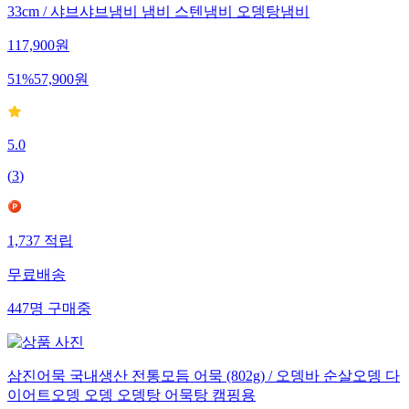
33cm / 샤브샤브냄비 냄비 스텐냄비 오뎅탕냄비
117,900
원
51
%
57,900
원
5.0
(
3
)
1,737
적립
무료배송
447
명
구매중
삼진어묵 국내생산 전통모듬 어묵 (802g) / 오뎅바 순살오뎅 다
이어트오뎅 오뎅 오뎅탕 어묵탕 캠핑용