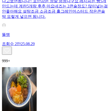
다고보면됩니다~ 포만감은 정말 엄청나구요 레시피는 빵5개
만드는데 계란5개랑 후추 마요네즈는 2큰술정도? 많이넣는걸
안좋아해요 설탕조금 소금조금 홀그레인머스터드 작은큰술
딱 요렇게 넣으면 됩니다.
똘맹
조회수
2만
25.08.29
999+