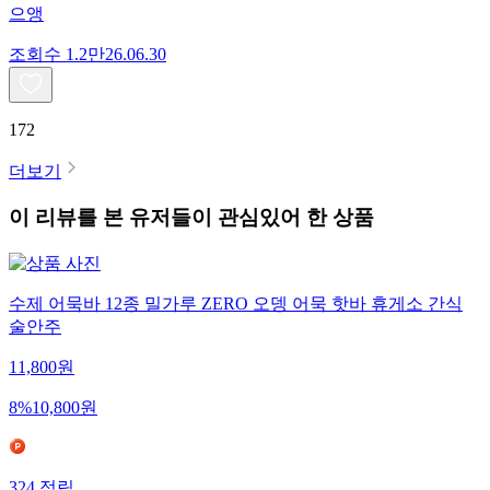
으앵
조회수
1.2만
26.06.30
172
더보기
이 리뷰를 본 유저들이 관심있어 한 상품
수제 어묵바 12종 밀가루 ZERO 오뎅 어묵 핫바 휴게소 간식
술안주
11,800
원
8
%
10,800
원
324
적립