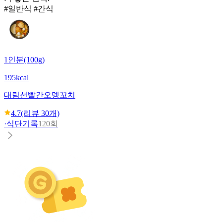
#일반식 #간식
1인분(100g)
195kcal
대림선
빨간오뎅꼬치
4.7
(리뷰
30
개)
·
식단기록
120회