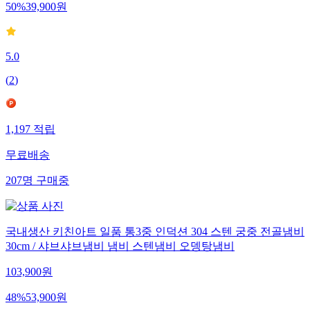
50
%
39,900
원
5.0
(
2
)
1,197
적립
무료배송
207
명
구매중
국내생산 키친아트 일품 통3중 인덕션 304 스텐 궁중 전골냄비
30cm / 샤브샤브냄비 냄비 스텐냄비 오뎅탕냄비
103,900
원
48
%
53,900
원