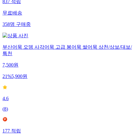
837
적립
무료배송
358
명
구매중
부산어묵 오뎅 사각어묵 고급 봉어묵 쌀어묵 상천/상보/대보/
특천
7,500
원
21
%
5,900
원
4.6
(
8
)
177
적립