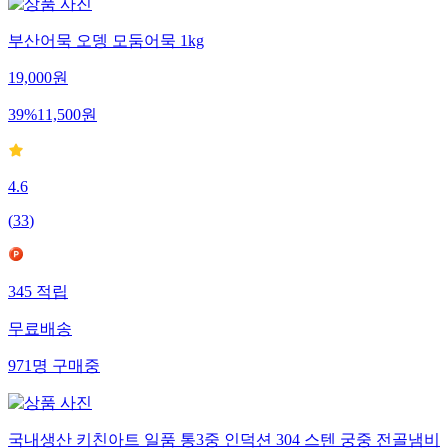
부산어묵 오뎅 모둠어묵 1kg
19,000
원
39
%
11,500
원
4.6
(
33
)
345
적립
무료배송
971
명
구매중
국내생산 키친아트 일품 통3중 인덕션 304 스텐 궁중 전골냄비