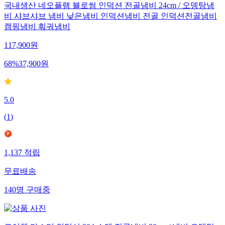
국내생산 네오플램 블로썸 인덕션 전골냄비 24cm / 오뎅탕냄
비 샤브샤브 냄비 낮은냄비 인덕션냄비 전골 인덕션전골냄비
캠핑냄비 훠궈냄비
117,900
원
68
%
37,900
원
5.0
(
1
)
1,137
적립
무료배송
140
명
구매중