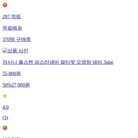
297
적립
무료배송
370
명
구매중
까사니 올스텐 파스타냄비 멀티팟 오뎅탕 냄비 3size
55,800
원
50
%
27,900
원
4.0
(
3
)