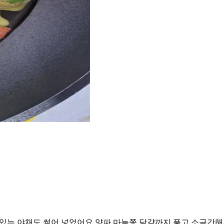
에 있는 야채도 썰어 넣었어요 양파 마늘쫑 달걀까지 풀고 소금간