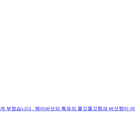
게 부쳤습니다 . 팽이버섯의 특유의 쫄깃쫄깃함과 버섯향이 어