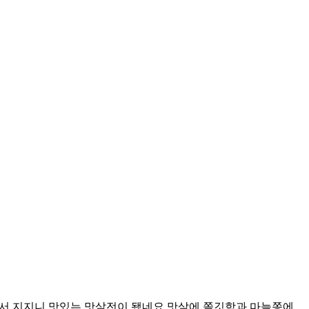
해서 지지니 맛있는 맛살전이 됐네요 맛살에 쫄깃함과 마늘쫑에