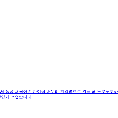
 쫑쫑 채썰어 계란이랑 버무려 천일염으로 간을 해 노릇노릇하
맛있게 먹었습니다.