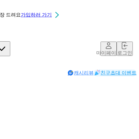
0장
드려요
가입하러 가기
마이페이지
로그인
캐시리뷰
친구초대 이벤트