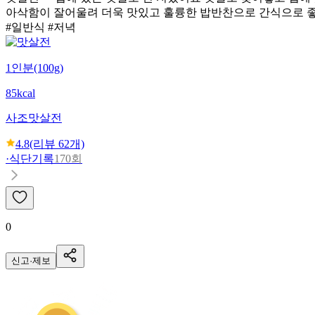
아삭함이 잘어울려 더욱 맛있고 훌륭한 밥반찬으로 간식으로 
#일반식 #저녁
1인분(100g)
85kcal
사조
맛살전
4.8
(리뷰
62
개)
·
식단기록
170회
0
신고·제보