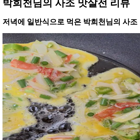
박희천님의 사조 맛살전 리뷰
저녁에 일반식으로 먹은 박희천님의 사조