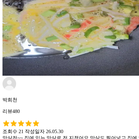
박희천
리뷰480
조회수 21
작성일자 26.05.30
맛살전~~ 집에 있는 맛살로 전 지졌어요 맛살도 찢어넣고 집