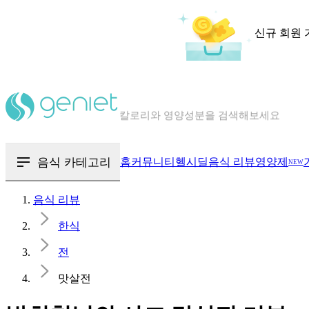
신규 회원 
칼로리와 영양성분을 검색해보세요
혈당 · 다이어트 음식 검색해보세요
음식 · 영양제 리뷰를 찾아보세요
음식 카테고리
홈
커뮤니티
헬시딜
음식 리뷰
영양제
NEW
음식 리뷰
한식
전
맛살전