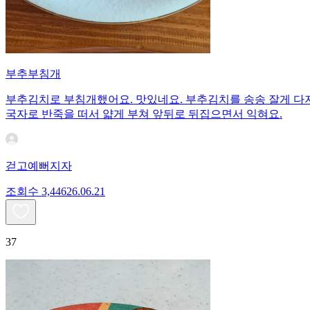
부추부침개
부추김치로 부침개했어요. 맛있네요. 부추김치를 송송 잘게 다지
국자로 반죽을 떠서 얇게 부쳐 앞뒤로 뒤집으면서 익혀요.
걷고예뻐지자
조회수
3,446
26.06.21
37