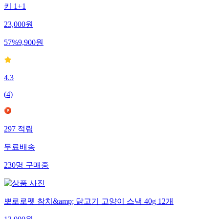
키 1+1
23,000
원
57
%
9,900
원
4.3
(
4
)
297
적립
무료배송
230
명
구매중
뽀로로펫 참치&amp; 닭고기 고양이 스낵 40g 12개