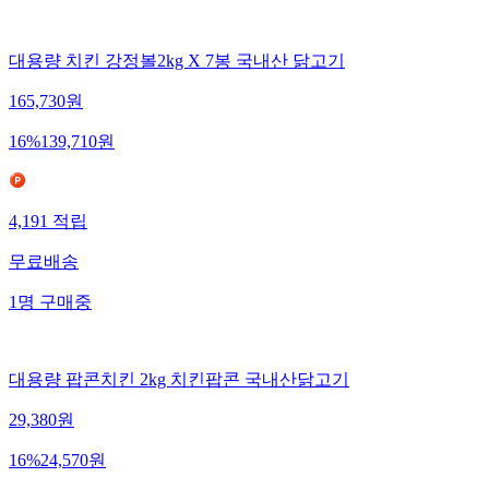
대용량 치킨 강정볼2kg X 7봉 국내산 닭고기
165,730
원
16
%
139,710
원
4,191
적립
무료배송
1
명
구매중
대용량 팝콘치킨 2kg 치킨팝콘 국내산닭고기
29,380
원
16
%
24,570
원