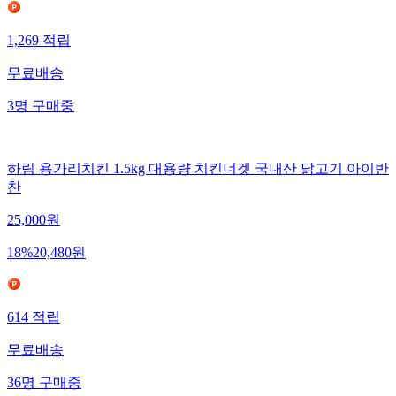
1,269
적립
무료배송
3
명
구매중
하림 용가리치킨 1.5kg 대용량 치킨너겟 국내산 닭고기 아이반
찬
25,000
원
18
%
20,480
원
614
적립
무료배송
36
명
구매중