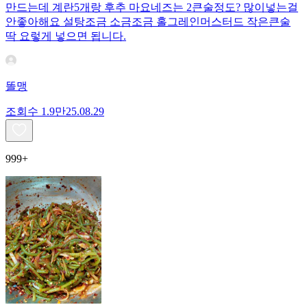
만드는데 계란5개랑 후추 마요네즈는 2큰술정도? 많이넣는걸
안좋아해요 설탕조금 소금조금 홀그레인머스터드 작은큰술
딱 요렇게 넣으면 됩니다.
똘맹
조회수
1.9만
25.08.29
999+