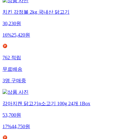
치킨 강정볼 2kg 국내산 닭고기
30,230
원
16
%
25,420
원
762
적립
무료배송
3
명
구매중
강아지캔 닭고기n소고기 100g 24개 1Box
53,700
원
17
%
44,750
원