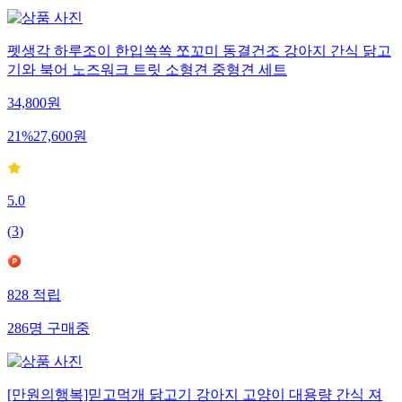
펫생각 하루조이 한입쏙쏙 쪼꼬미 동결건조 강아지 간식 닭고
기와 북어 노즈워크 트릿 소형견 중형견 세트
34,800
원
21
%
27,600
원
5.0
(
3
)
828
적립
286
명
구매중
[만원의행복]믿고먹개 닭고기 강아지 고양이 대용량 간식 져