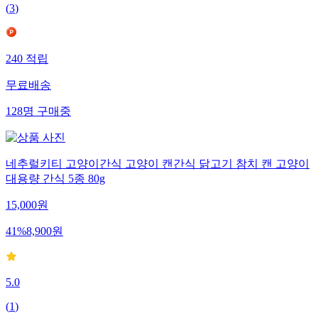
(
3
)
240
적립
무료배송
128
명
구매중
네추럴키티 고양이간식 고양이 캔간식 닭고기 참치 캔 고양이
대용량 간식 5종 80g
15,000
원
41
%
8,900
원
5.0
(
1
)