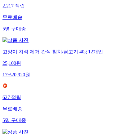
2,217
적립
무료배송
5
명
구매중
고양이 치석 제거 간식 참치/닭고기 40g 12개입
25,100
원
17
%
20,920
원
627
적립
무료배송
5
명
구매중