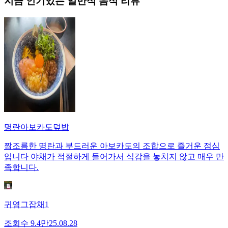
지금 인기있는
일반식
음식 리뷰
명란아보카도덮밥
짭조름한 명란과 부드러운 아보카도의 조합으로 즐거운 점심
입니다 야채가 적절하게 들어가서 식감을 놓치지 않고 매우 만
족합니다.
귀염그잡채1
조회수
9.4만
25.08.28