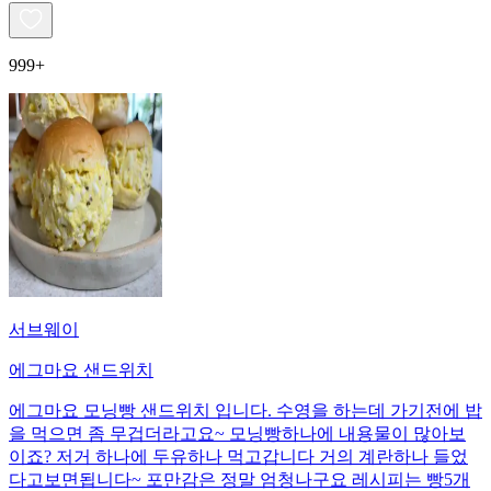
999+
서브웨이
에그마요 샌드위치
에그마요 모닝빵 샌드위치 입니다. 수영을 하는데 가기전에 밥
을 먹으면 좀 무겁더라고요~ 모닝빵하나에 내용물이 많아보
이죠? 저거 하나에 두유하나 먹고갑니다 거의 계란하나 들었
다고보면됩니다~ 포만감은 정말 엄청나구요 레시피는 빵5개