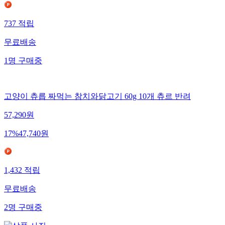
737
적립
무료배송
1
명
구매중
고양이 츄릅 짜먹는 참치와닭고기 60g 10개 츄르 반려
57,290
원
17
%
47,740
원
1,432
적립
무료배송
2
명
구매중