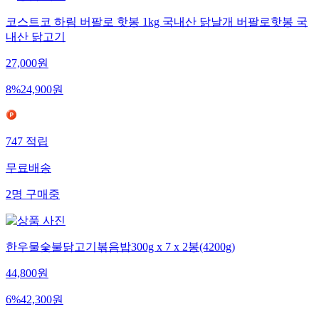
코스트코 하림 버팔로 핫봉 1kg 국내산 닭날개 버팔로핫봉 국
내산 닭고기
27,000
원
8
%
24,900
원
747
적립
무료배송
2
명
구매중
한우물숯불닭고기볶음밥300g x 7 x 2봉(4200g)
44,800
원
6
%
42,300
원