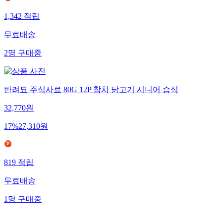
1,342
적립
무료배송
2
명
구매중
반려묘 주식사료 80G 12P 참치 닭고기 시니어 습식
32,770
원
17
%
27,310
원
819
적립
무료배송
1
명
구매중