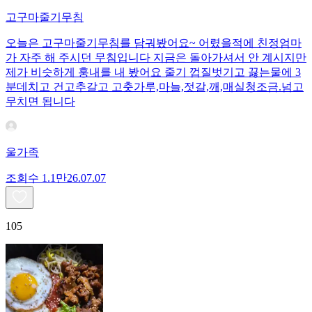
고구마줄기무침
오늘은 고구마줄기무침를 담궈봤어요~ 어렸을적에 친정엄마
가 자주 해 주시던 무침입니다 지금은 돌아가셔서 안 계시지만
제가 비슷하게 훙내를 내 봤어요 줄기 껍질벗기고 끓는물에 3
분데치고 건고추갈고 고춧가루,마늘,젓갈,깨,매실청조금.넘고
무치면 됩니다
울가족
조회수
1.1만
26.07.07
105