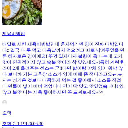
제육비빔밥
배달로 시킨 제육비빔밥인데 혼자먹기엔 양이 진짜 대박입니
다;; 결국 다 못 먹고 다음날까지 먹으려고 따로 남겨두었을 만
큼 혜자로운 양이에요! 뚜껑 열자마자 불향이 훅 나는데 고기
맛이 인위적이지 않고 숯불 맛이라 참 맛있네요~!특히 계란후
라이 2개 올려주는 센스는 굳!! ​다만 밥이랑 야채 양이 워낙 많
다 보니까 기본 고추장 소스가 양에 비해 좀 적더라고요ㅠ.ㅠ
저는 싱거운 것보다 매콤하게 먹는 걸 좋아해서 소스를 직접
더 만들어 넣어 비벼 먹었더니 간이 딱 맞고 맛있었습니다! 양
많고 불맛 나는 제육 좋아하시면 꼭 드셔보세요~^^
으앵
조회수
1.1만
26.06.30