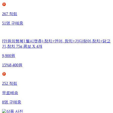
267
적립
51
명
구매중
[만원의행복] 헬시캣츄) 참치+연어, 참치+가다랑어,참치+닭고
기,참치 75g 콤보 X 4개
9,900
원
15
%
8,400
원
252
적립
무료배송
8
명
구매중