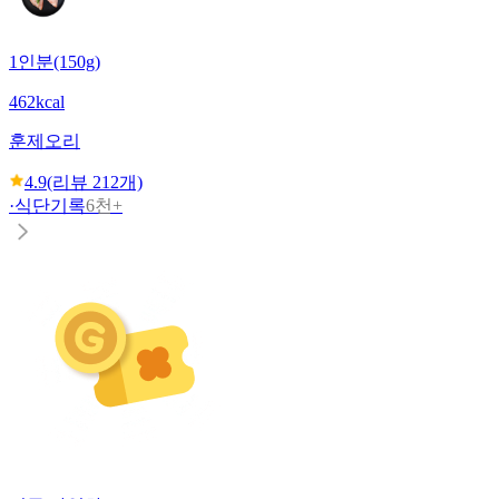
1인분(150g)
462kcal
훈제오리
4.9
(리뷰
212
개)
·
식단기록
6천+