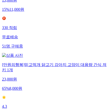
13,000
원
15
%
11,000
원
330
적립
무료배송
51
명
구매중
[만원의행복]믿고먹개 닭고기 강아지 고양이 대용량 간식 져
키 1개
23,000
원
65
%
8,000
원
4.3