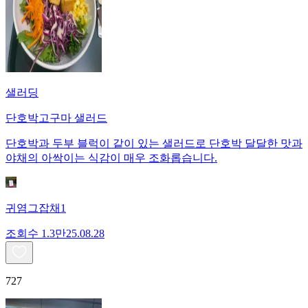
샐러딩
단호박고구마 샐러드
단호박과 두부 블럭이 같이 있는 샐러드로 단호박 달달한 맛과
야채의 아싹이는 식감이 매우 조화롭습니다.
귀염그잡채1
조회수
1.3만
25.08.28
727