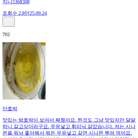
지니5368308
조회수
2.8만
25.09.24
702
단호박
맛있는 밤호박이 보여서 쪄줬어요. 찐것도 그냥 맛있지만 달달
하니 갈고싶더라구요. 우유넣고 휘리닉 갈았습니다. 저는 시나
몬을 워낙 좋아해서 뭐든 우유넣고 갈면 시나몬 뿌려 먹어요.