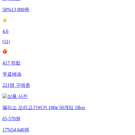
50
%
13,900
원
4.6
(
11
)
417
적립
무료배송
221
명
구매중
델리소 오리고기버거 100g 50개입 1Box
65,570
원
17
%
54,640
원