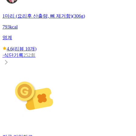
1마리 (요리후 산출량, 뼈 제거함)(306g)
793kcal
영계
4.6
(리뷰
10
개)
·
식단기록
252회