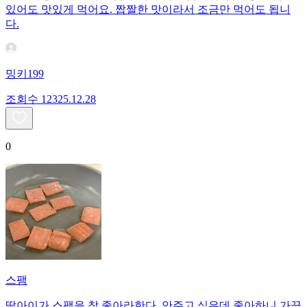
있어도 맛있게 먹어요. 짭짤한 맛이라서 조금만 먹어도 됩니
다.
밍키199
조회수
123
25.12.28
0
스팸
딸아이가 스팸을 참 좋아라한다. 안주고 싶은데 좋아하니 가끔