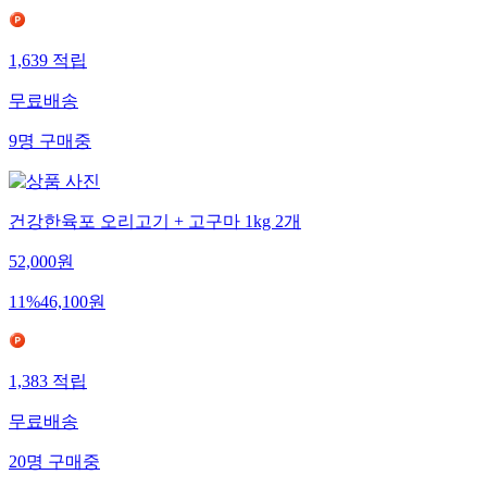
1,639
적립
무료배송
9
명
구매중
건강한육포 오리고기 + 고구마 1kg 2개
52,000
원
11
%
46,100
원
1,383
적립
무료배송
20
명
구매중