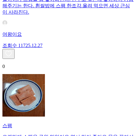
해주기는 한다. 흰쌀밥에 스팸 한조각.올려 먹으면 세상 근심
이 사라진다.
여왕이요
조회수
117
25.12.27
0
스팸