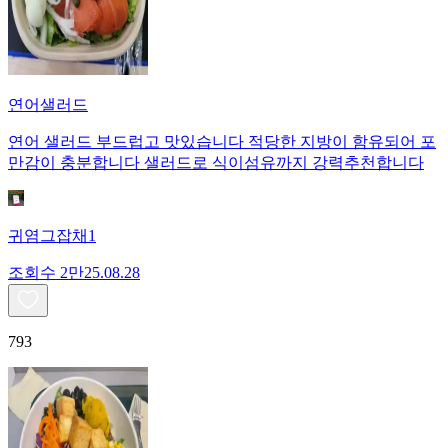
연어샐러드
연어 샐러드 부드럽고 맛있습니다 적당한 지방이 함유되어 포
만감이 충분합니다 샐러드로 식이섬유까지 강력추천합니다
귀염그잡채1
조회수
2만
25.08.28
793