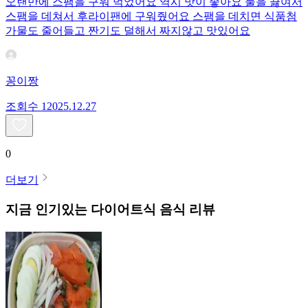
오랜만에 스팸을 구워 먹었어요 역시 맛이 좋아요 물을 끓여서
스팸을 데쳐서 후라이팬에 구워줬어요 스팸을 데치면 식품첨
가물도 줄어들고 짠기도 덜해서 짜지않고 맛있어요
꽁이짱
조회수
120
25.12.27
0
더보기
지금 인기있는
다이어트식
음식 리뷰