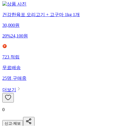
건강한육포 오리고기 + 고구마 1kg 1개
30,000
원
20
%
24,100
원
723
적립
무료배송
25
명
구매중
더보기
0
신고·제보