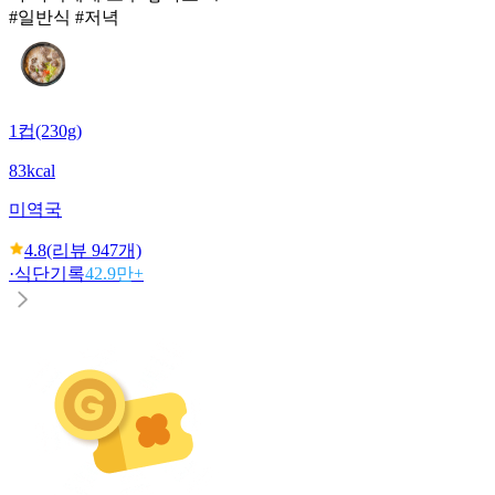
#일반식 #저녁
1컵(230g)
83kcal
미역국
4.8
(리뷰
947
개)
·
식단기록
42.9만+