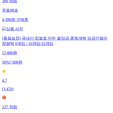
300
적립
무료배송
4,396
명
구매중
[품질보장] 국내산 찹쌀로 만든 팥앙금 콩쑥개떡 앙금인절미
찹쌀떡 6개입 / 16개입/32개입
15,800
원
50
%
7,900
원
4.7
(
3,476
)
237
적립