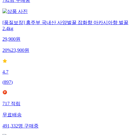
792
명
구매중
[품질보장] 홍주부 국내산 사양벌꿀 잡화향 아카시아향 벌꿀
2.4kg
29,900
원
20
%
23,900
원
4.7
(
897
)
717
적립
무료배송
491,332
명
구매중