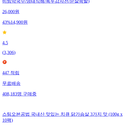
비빔막국수/명태식해/녹두감자전/순살족발)
26,000
원
43
%
14,900
원
4.5
(
3,306
)
447
적립
무료배송
408,183
명
구매중
스팀오븐공법 국내산 맛있는 치큐 닭가슴살 3가지 맛 (100g x
10팩)