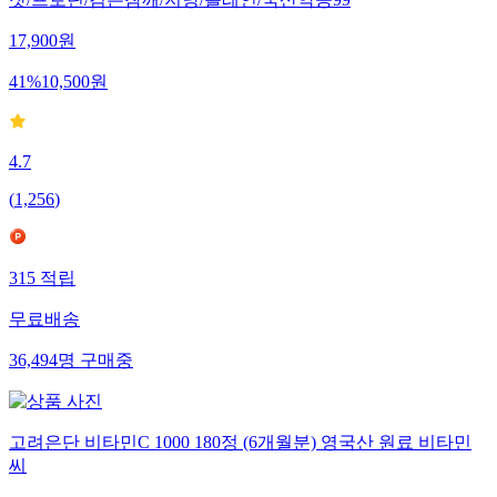
잣/프로틴/검은참깨/저당/플레인/국산약콩99
17,900
원
41
%
10,500
원
4.7
(
1,256
)
315
적립
무료배송
36,494
명
구매중
고려은단 비타민C 1000 180정 (6개월분) 영국산 원료 비타민
씨