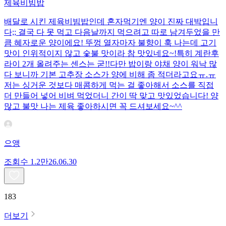
제육비빔밥
배달로 시킨 제육비빔밥인데 혼자먹기엔 양이 진짜 대박입니
다;; 결국 다 못 먹고 다음날까지 먹으려고 따로 남겨두었을 만
큼 혜자로운 양이에요! 뚜껑 열자마자 불향이 훅 나는데 고기
맛이 인위적이지 않고 숯불 맛이라 참 맛있네요~!특히 계란후
라이 2개 올려주는 센스는 굳!! ​다만 밥이랑 야채 양이 워낙 많
다 보니까 기본 고추장 소스가 양에 비해 좀 적더라고요ㅠ.ㅠ
저는 싱거운 것보다 매콤하게 먹는 걸 좋아해서 소스를 직접
더 만들어 넣어 비벼 먹었더니 간이 딱 맞고 맛있었습니다! 양
많고 불맛 나는 제육 좋아하시면 꼭 드셔보세요~^^
으앵
조회수
1.2만
26.06.30
183
더보기