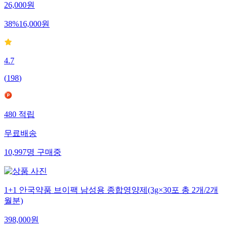
26,000
원
38
%
16,000
원
4.7
(
198
)
480
적립
무료배송
10,997
명
구매중
1+1 안국약품 브이팩 남성용 종합영양제(3g×30포 총 2개/2개
월분)
398,000
원