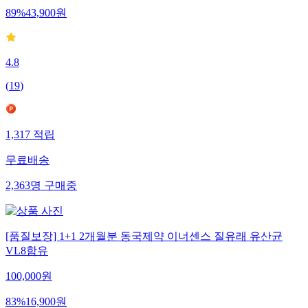
89
%
43,900
원
4.8
(
19
)
1,317
적립
무료배송
2,363
명
구매중
[품질보장] 1+1 2개월분 동국제약 이너센스 질유래 유산균
VL8함유
100,000
원
83
%
16,900
원