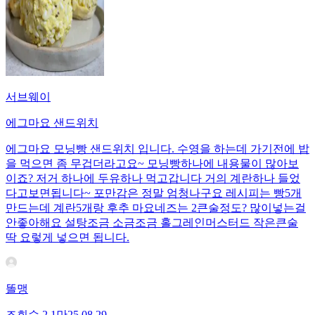
서브웨이
에그마요 샌드위치
에그마요 모닝빵 샌드위치 입니다. 수영을 하는데 가기전에 밥
을 먹으면 좀 무겁더라고요~ 모닝빵하나에 내용물이 많아보
이죠? 저거 하나에 두유하나 먹고갑니다 거의 계란하나 들었
다고보면됩니다~ 포만감은 정말 엄청나구요 레시피는 빵5개
만드는데 계란5개랑 후추 마요네즈는 2큰술정도? 많이넣는걸
안좋아해요 설탕조금 소금조금 홀그레인머스터드 작은큰술
딱 요렇게 넣으면 됩니다.
똘맹
조회수
2.1만
25.08.29