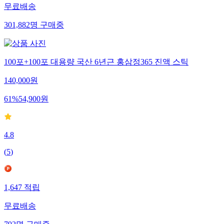
무료배송
301,882
명
구매중
100포+100포 대용량 국산 6년근 홍삼정365 진액 스틱
140,000
원
61
%
54,900
원
4.8
(
5
)
1,647
적립
무료배송