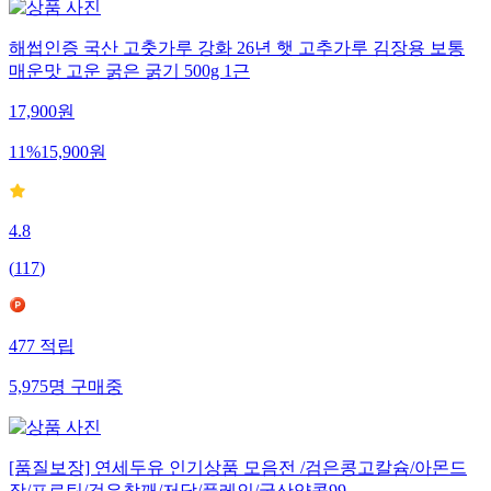
해썹인증 국산 고춧가루 강화 26년 햇 고추가루 김장용 보통
매운맛 고운 굵은 굵기 500g 1근
17,900
원
11
%
15,900
원
4.8
(
117
)
477
적립
5,975
명
구매중
[품질보장] 연세두유 인기상품 모음전 /검은콩고칼슘/아몬드