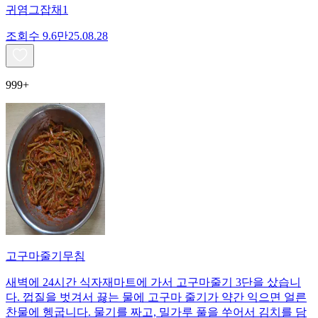
귀염그잡채1
조회수
9.6만
25.08.28
999+
고구마줄기무침
새벽에 24시간 식자재마트에 가서 고구마줄기 3단을 샀습니
다. 껍질을 벗겨서 끓는 물에 고구마 줄기가 약간 익으면 얼른
찬물에 헹굽니다. 물기를 짜고, 밀가루 풀을 쑤어서 김치를 담