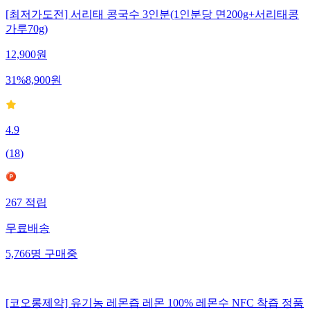
[최저가도전] 서리태 콩국수 3인분(1인분당 면200g+서리태콩
가루70g)
12,900
원
31
%
8,900
원
4.9
(
18
)
267
적립
무료배송
5,766
명
구매중
[코오롱제약] 유기농 레몬즙 레몬 100% 레몬수 NFC 착즙 정품