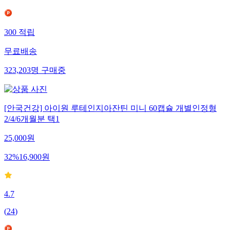
300
적립
무료배송
323,203
명
구매중
[안국건강] 아이원 루테인지아잔틴 미니 60캡슐 개별인정형
2/4/6개월분 택1
25,000
원
32
%
16,900
원
4.7
(
24
)