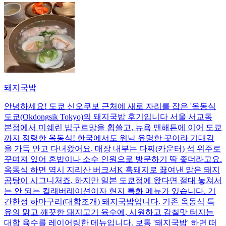
돼지국밥
안녕하세요! 도쿄 신오쿠보 근처에 새로 자리를 잡은 '옥동식
도쿄(Okdongsik Tokyo)의 돼지국밥 후기입니다 서울 서교동
본점에서 미쉐린 빕구르망을 휩쓸고, 뉴욕 맨해튼에 이어 도쿄
까지 점령한 옥동식! 한국에서도 워낙 유명한 곳이라 기대감
을 가득 안고 다녀왔어요. 매장 내부는 다찌(카운터) 석 위주로
꾸며져 있어 혼밥이나 소수 인원으로 방문하기 딱 좋더라고요.
옥동식 하면 역시 지리산 버크셔K 흑돼지로 끓여낸 맑은 돼지
곰탕이 시그니처죠. 하지만 일본 도쿄점에 왔다면 절대 놓쳐서
는 안 되는 컬래버레이션이자 현지 특화 메뉴가 있습니다. 기
간한정 하마구리(대합조개) 돼지국밥입니다. 기존 옥동식 특
유의 맑고 깨끗한 돼지고기 육수에, 시원하고 감칠맛 터지는
대합 육수를 레이어링한 메뉴입니다. 보통 '돼지국밥' 하면 떠