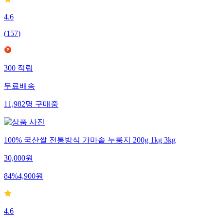
4.6
(
157
)
300
적립
무료배송
11,982
명
구매중
100% 국산쌀 전통방식 가마솥 누룽지 200g 1kg 3kg
30,000
원
84
%
4,900
원
4.6