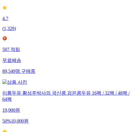
4.7
(
1,329
)
507
적립
무료배송
89,549
명
구매중
이롬두유 황성주박사의 국산콩 검은콩두유 16팩 / 32팩 / 48팩 /
64팩
19,900
원
50
%
10,000
원