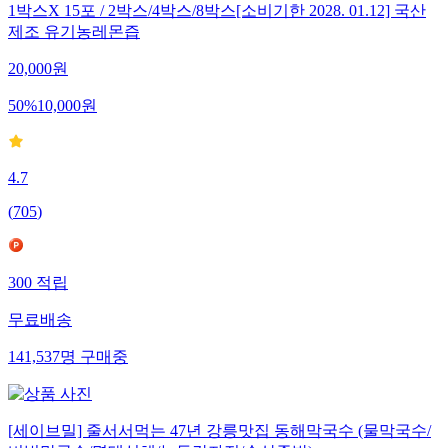
1박스X 15포 / 2박스/4박스/8박스[소비기한 2028. 01.12] 국산
제조 유기농레몬즙
20,000
원
50
%
10,000
원
4.7
(
705
)
300
적립
무료배송
141,537
명
구매중
[세이브밀] 줄서서먹는 47년 강릉맛집 동해막국수 (물막국수/