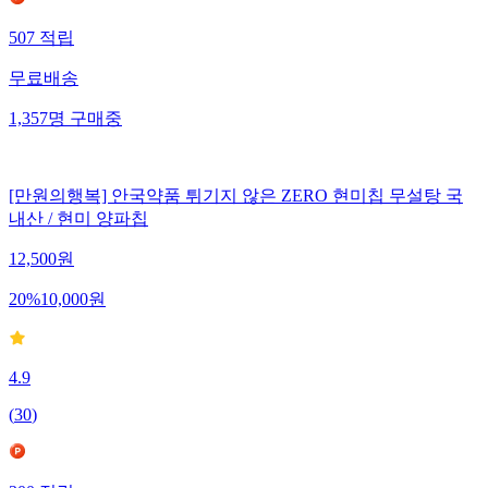
507
적립
무료배송
1,357
명
구매중
[만원의행복] 안국약품 튀기지 않은 ZERO 현미칩 무설탕 국
내산 / 현미 양파칩
12,500
원
20
%
10,000
원
4.9
(
30
)