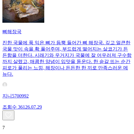
뼈해장국
진한 국물에 푹 익은 뼈가 듬뿍 들어간 뼈 해장국. 깊고 얼큰한
국물 맛이 속을 확 풀어주며, 부드럽게 떨어지는 살코기가 든
든함을 더한다. 시래기와 우거지가 국물에 잘 어우러져 구수함
까지 살렸고, 매콤한 양념이 입맛을 돋운다. 한 숟갈 뜨는 순간
피로가 풀리는 느낌, 해장이나 든든한 한 끼로 만족스러운 메
뉴다.
지니5700992
조회수
361
26.07.29
7