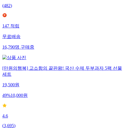
(
482
)
147
적립
무료배송
16,790
명
구매중
[만원의행복] 고소함의 끝판왕! 국산 수제 두부과자 5팩 선물
세트
19,500
원
49
%
10,000
원
4.6
(
3,695
)