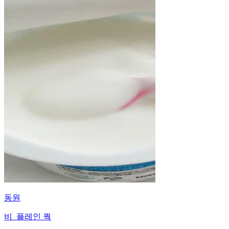
동원
비_플레인 쿽