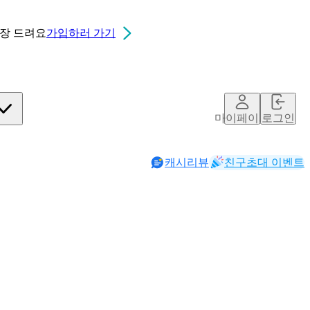
0장
드려요
가입하러 가기
마이페이지
로그인
캐시리뷰
친구초대 이벤트