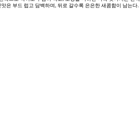
첫맛은 부드 럽고 담백하며, 뒤로 갈수록 은은한 새콤함이 남는다.