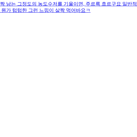
살짝 남는 그정도의 농도수저를 기울이면, 주르륵 흐르구요 일반적
 뭔가 텁텁한 그런 느낌이 살짝 먹어바요ㅋ