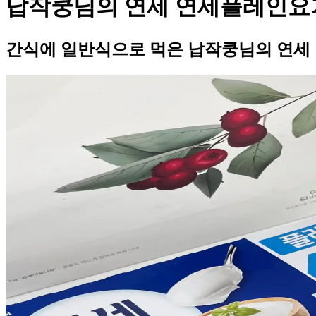
납작쿵님의 연세 연세플레인요
간식에 일반식으로 먹은 납작쿵님의 연세