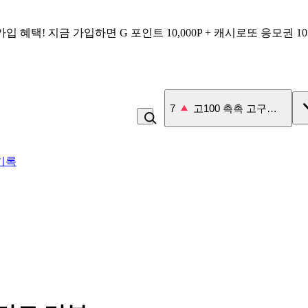
가입 혜택!
지금 가입하면
G 포인트 10,000P + 캐시로또 응모권 1
7
고100 촉촉 고구마 스틱
기록