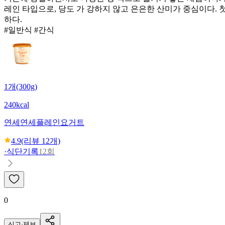
레인 타입으로, 당도 가 강하지 않고 은은한 산미가 중심이다. 
하다.
#일반식 #간식
1개(300g)
240kcal
연세
연세플레인요거트
4.9
(리뷰
12
개)
·
식단기록
12회
0
신고·제보