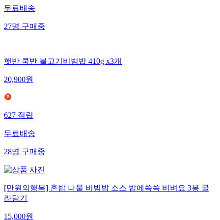
무료배송
27
명
구매중
햇반 쿡반 불고기비빔밥 410g x3개
20,900
원
627
적립
무료배송
28
명
구매중
[만원의행복] 혼밥 나물 비빔밥 소스 밥에쓱쓱 비벼요 3봉 골
라담기
15,000
원