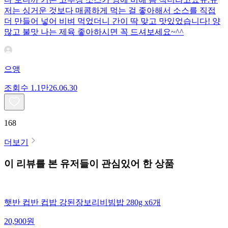
저는 싱거운 것보다 매콤하게 먹는 걸 좋아해서 소스를 직접
더 만들어 넣어 비벼 먹었더니 간이 딱 맞고 맛있었습니다! 양
많고 불맛 나는 제육 좋아하시면 꼭 드셔보세요~^^
으앵
조회수
1.1만
26.06.30
168
더보기
이 리뷰를 본 유저들이 관심있어 한 상품
햇반 컵반 컵밥 강된장보리비빔밥 280g x6개
20,900
원