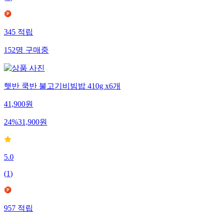
345
적립
152
명
구매중
햇반 쿡반 불고기비빔밥 410g x6개
41,900
원
24
%
31,900
원
5.0
(
1
)
957
적립