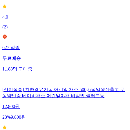
4.0
(
2
)
627
적립
무료배송
1,188
명
구매중
[산지직송] 친환경유기농 어린잎 채소 500g /당일생산출고 무
농약인증 베이비채소 어린잎야채 비빔밥 샐러드등
12,800
원
23
%
9,800
원