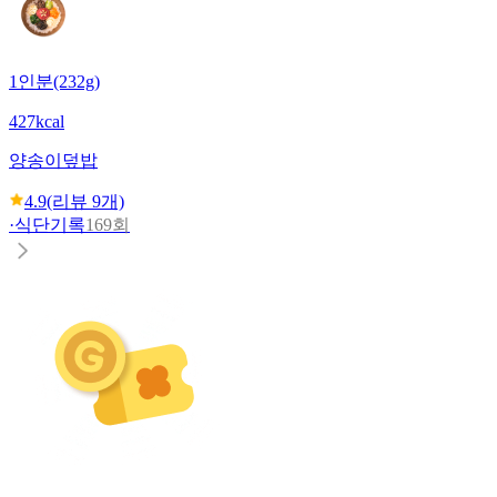
1인분(232g)
427kcal
양송이덮밥
4.9
(리뷰
9
개)
·
식단기록
169회