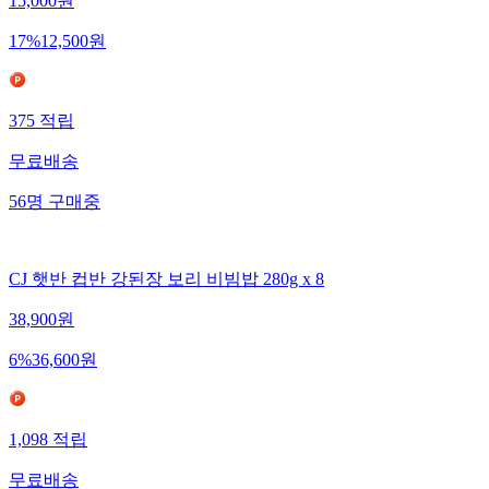
15,000
원
17
%
12,500
원
375
적립
무료배송
56
명
구매중
CJ 햇반 컵반 강된장 보리 비빔밥 280g x 8
38,900
원
6
%
36,600
원
1,098
적립