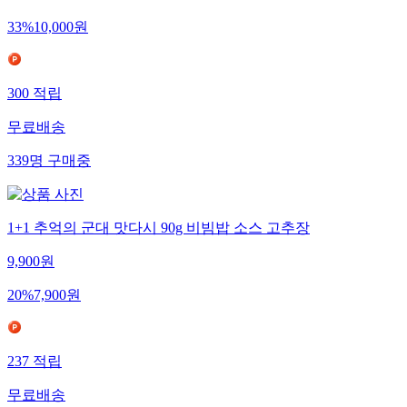
33
%
10,000
원
300
적립
무료배송
339
명
구매중
1+1 추억의 군대 맛다시 90g 비빔밥 소스 고추장
9,900
원
20
%
7,900
원
237
적립
무료배송