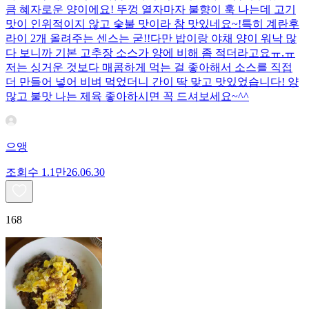
큼 혜자로운 양이에요! 뚜껑 열자마자 불향이 훅 나는데 고기
맛이 인위적이지 않고 숯불 맛이라 참 맛있네요~!특히 계란후
라이 2개 올려주는 센스는 굳!! ​다만 밥이랑 야채 양이 워낙 많
다 보니까 기본 고추장 소스가 양에 비해 좀 적더라고요ㅠ.ㅠ
저는 싱거운 것보다 매콤하게 먹는 걸 좋아해서 소스를 직접
더 만들어 넣어 비벼 먹었더니 간이 딱 맞고 맛있었습니다! 양
많고 불맛 나는 제육 좋아하시면 꼭 드셔보세요~^^
으앵
조회수
1.1만
26.06.30
168