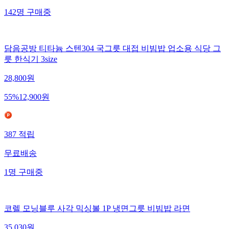
142
명
구매중
담음공방 티타늄 스텐304 국그릇 대접 비빔밥 업소용 식당 그
릇 한식기 3size
28,800
원
55
%
12,900
원
387
적립
무료배송
1
명
구매중
코렐 모닝블루 사각 믹싱볼 1P 냉면그릇 비빔밥 라면