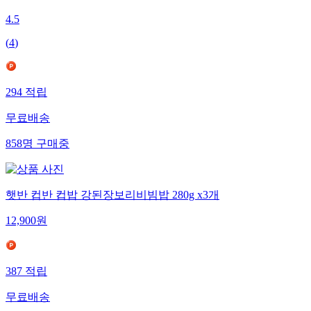
4.5
(
4
)
294
적립
무료배송
858
명
구매중
햇반 컵반 컵밥 강된장보리비빔밥 280g x3개
12,900
원
387
적립
무료배송