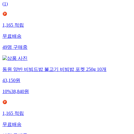
(
1
)
1,165
적립
무료배송
49
명
구매중
동원 양반 비빔드밥 불고기 비빔밥 포켓 250g 10개
43,150
원
10
%
38,840
원
1,165
적립
무료배송