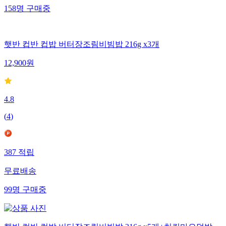
158
명
구매중
햇반 컵반 컵밥 버터장조림비빔밥 216g x3개
12,900
원
4.8
(
4
)
387
적립
무료배송
99
명
구매중