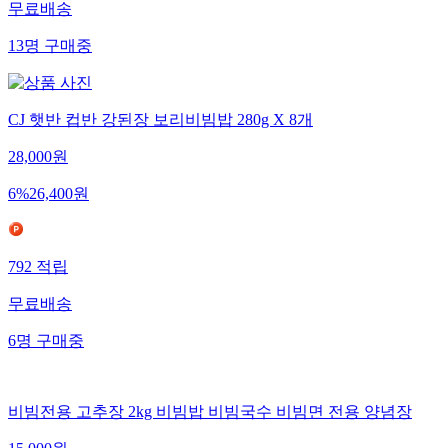
무료배송
13
명
구매중
CJ 햇반 컵반 강된장 보리비빔밥 280g X 8개
28,000
원
6
%
26,400
원
792
적립
무료배송
6
명
구매중
비빔전용 고추장 2kg 비빔밥 비빔국수 비빔면 전용 양념장