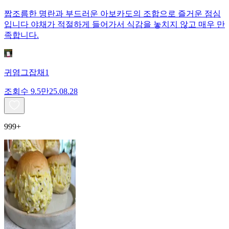
짭조름한 명란과 부드러운 아보카도의 조합으로 즐거운 점심
입니다 야채가 적절하게 들어가서 식감을 놓치지 않고 매우 만
족합니다.
귀염그잡채1
조회수
9.5만
25.08.28
999+