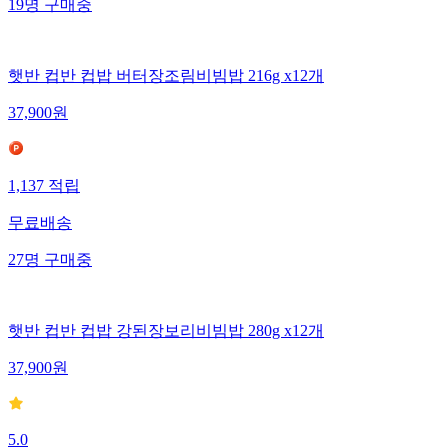
19
명
구매중
햇반 컵반 컵밥 버터장조림비빔밥 216g x12개
37,900
원
1,137
적립
무료배송
27
명
구매중
햇반 컵반 컵밥 강된장보리비빔밥 280g x12개
37,900
원
5.0