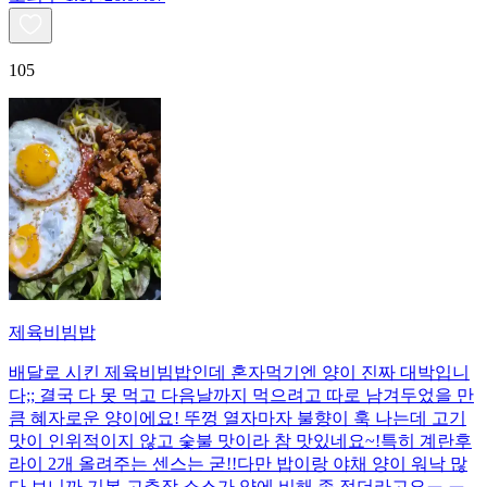
105
제육비빔밥
배달로 시킨 제육비빔밥인데 혼자먹기엔 양이 진짜 대박입니
다;; 결국 다 못 먹고 다음날까지 먹으려고 따로 남겨두었을 만
큼 혜자로운 양이에요! 뚜껑 열자마자 불향이 훅 나는데 고기
맛이 인위적이지 않고 숯불 맛이라 참 맛있네요~!특히 계란후
라이 2개 올려주는 센스는 굳!! ​다만 밥이랑 야채 양이 워낙 많
다 보니까 기본 고추장 소스가 양에 비해 좀 적더라고요ㅠ.ㅠ