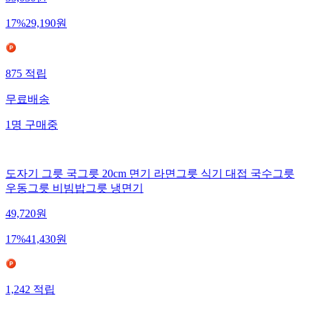
35,030
원
17
%
29,190
원
875
적립
무료배송
1
명
구매중
도자기 그릇 국그릇 20cm 면기 라면그릇 식기 대접 국수그릇
우동그릇 비빔밥그릇 냉면기
49,720
원
17
%
41,430
원
1,242
적립