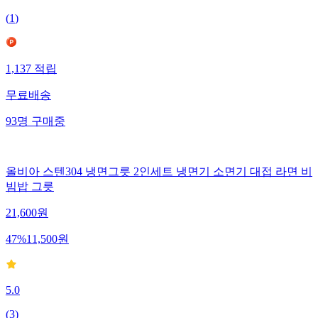
(
1
)
1,137
적립
무료배송
93
명
구매중
올비아 스텐304 냉면그릇 2인세트 냉면기 소면기 대접 라면 비
빔밥 그릇
21,600
원
47
%
11,500
원
5.0
(
3
)