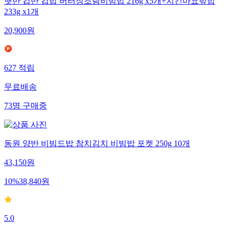
햇반 컵반 컵밥 버터장조림비빔밥 216g x5개+치킨마요덮밥
233g x1개
20,900
원
627
적립
무료배송
73
명
구매중
동원 양반 비빔드밥 참치김치 비빔밥 포켓 250g 10개
43,150
원
10
%
38,840
원
5.0