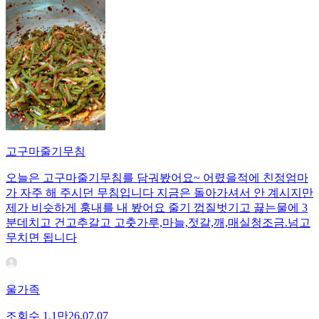
고구마줄기무침
오늘은 고구마줄기무침를 담궈봤어요~ 어렸을적에 친정엄마
가 자주 해 주시던 무침입니다 지금은 돌아가셔서 안 계시지만
제가 비슷하게 훙내를 내 봤어요 줄기 껍질벗기고 끓는물에 3
분데치고 건고추갈고 고춧가루,마늘,젓갈,깨,매실청조금.넘고
무치면 됩니다
울가족
조회수
1.1만
26.07.07