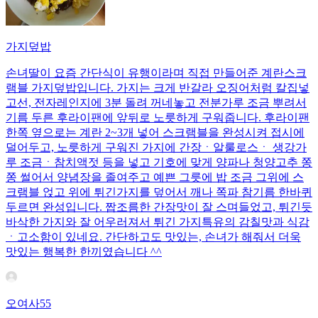
가지덮밥
손녀딸이 요즘 간단식이 유행이라며 직접 만들어준 계란스크
램블 가지덮밥입니다. 가지는 크게 반갈라 오징어처럼 칼집넣
고선, 전자레인지에 3분 돌려 꺼네놓고 전분가루 조금 뿌려서
기름 두른 후라이팬에 앞뒤로 노릇하게 구워줍니다. 후라이팬
한쪽 옆으로는 계란 2~3개 넣어 스크램블을 완성시켜 접시에
덜어두고, 노릇하게 구워진 가지에 간장ㆍ알룰로스ㆍ 생강가
루 조금ㆍ참치액젓 등을 넣고 기호에 맞게 양파나 청양고추 쫑
쫑 썰어서 양념장을 졸여주고 예쁜 그릇에 밥 조금 그위에 스
크램블 얹고 위에 튀긴가지를 덮어서 깨나 쪽파 참기름 한바퀴
두르면 완성입니다. 짭조름한 간장맛이 잘 스며들었고, 튀긴듯
바삭한 가지와 잘 어우러져서 튀긴 가지특유의 감칠맛과 식감
ㆍ고소함이 있네요. 간단하고도 맛있는, 손녀가 해줘서 더욱
맛있는 행복한 한끼였습니다 ^^
오여사55