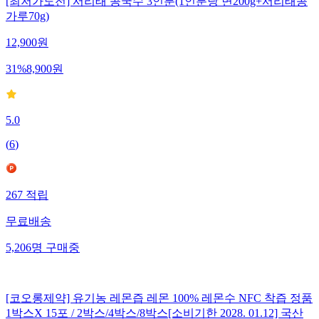
[최저가도전] 서리태 콩국수 3인분(1인분당 면200g+서리태콩
가루70g)
12,900
원
31
%
8,900
원
5.0
(
6
)
267
적립
무료배송
5,206
명
구매중
[코오롱제약] 유기농 레몬즙 레몬 100% 레몬수 NFC 착즙 정품
1박스X 15포 / 2박스/4박스/8박스[소비기한 2028. 01.12] 국산