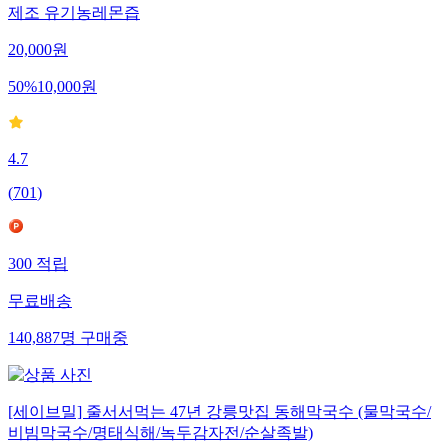
제조 유기농레몬즙
20,000
원
50
%
10,000
원
4.7
(
701
)
300
적립
무료배송
140,887
명
구매중
[세이브밀] 줄서서먹는 47년 강릉맛집 동해막국수 (물막국수/
비빔막국수/명태식해/녹두감자전/순살족발)