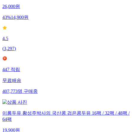
26,000
원
43
%
14,900
원
4.5
(
3,297
)
447
적립
무료배송
407,773
명
구매중
이롬두유 황성주박사의 국산콩 검은콩두유 16팩 / 32팩 / 48팩 /
64팩
19,900
원