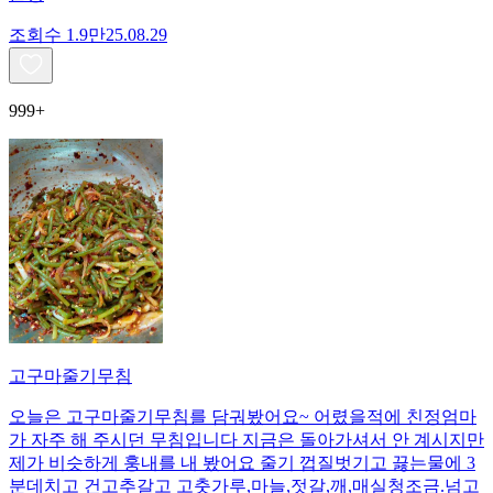
조회수
1.9만
25.08.29
999+
고구마줄기무침
오늘은 고구마줄기무침를 담궈봤어요~ 어렸을적에 친정엄마
가 자주 해 주시던 무침입니다 지금은 돌아가셔서 안 계시지만
제가 비슷하게 훙내를 내 봤어요 줄기 껍질벗기고 끓는물에 3
분데치고 건고추갈고 고춧가루,마늘,젓갈,깨,매실청조금.넘고