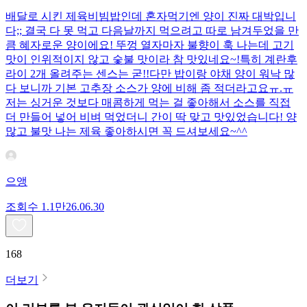
배달로 시킨 제육비빔밥인데 혼자먹기엔 양이 진짜 대박입니
다;; 결국 다 못 먹고 다음날까지 먹으려고 따로 남겨두었을 만
큼 혜자로운 양이에요! 뚜껑 열자마자 불향이 훅 나는데 고기
맛이 인위적이지 않고 숯불 맛이라 참 맛있네요~!특히 계란후
라이 2개 올려주는 센스는 굳!! ​다만 밥이랑 야채 양이 워낙 많
다 보니까 기본 고추장 소스가 양에 비해 좀 적더라고요ㅠ.ㅠ
저는 싱거운 것보다 매콤하게 먹는 걸 좋아해서 소스를 직접
더 만들어 넣어 비벼 먹었더니 간이 딱 맞고 맛있었습니다! 양
많고 불맛 나는 제육 좋아하시면 꼭 드셔보세요~^^
으앵
조회수
1.1만
26.06.30
168
더보기