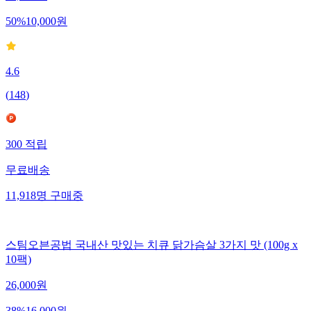
50
%
10,000
원
4.6
(
148
)
300
적립
무료배송
11,918
명
구매중
스팀오븐공법 국내산 맛있는 치큐 닭가슴살 3가지 맛 (100g x
10팩)
26,000
원