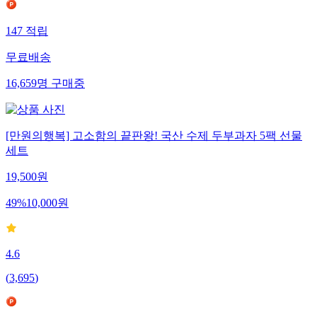
147
적립
무료배송
16,659
명
구매중
[만원의행복] 고소함의 끝판왕! 국산 수제 두부과자 5팩 선물
세트
19,500
원
49
%
10,000
원
4.6
(
3,695
)