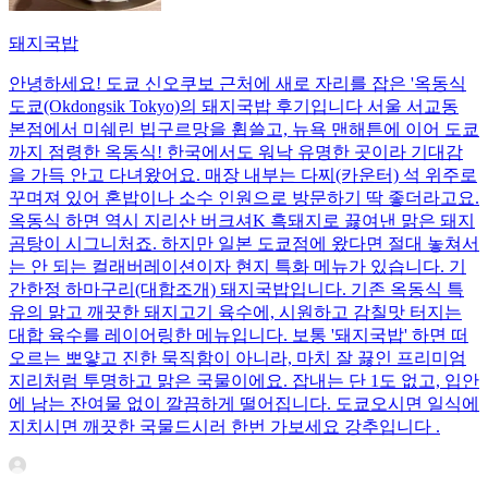
돼지국밥
안녕하세요! 도쿄 신오쿠보 근처에 새로 자리를 잡은 '옥동식
도쿄(Okdongsik Tokyo)의 돼지국밥 후기입니다 서울 서교동
본점에서 미쉐린 빕구르망을 휩쓸고, 뉴욕 맨해튼에 이어 도쿄
까지 점령한 옥동식! 한국에서도 워낙 유명한 곳이라 기대감
을 가득 안고 다녀왔어요. 매장 내부는 다찌(카운터) 석 위주로
꾸며져 있어 혼밥이나 소수 인원으로 방문하기 딱 좋더라고요.
옥동식 하면 역시 지리산 버크셔K 흑돼지로 끓여낸 맑은 돼지
곰탕이 시그니처죠. 하지만 일본 도쿄점에 왔다면 절대 놓쳐서
는 안 되는 컬래버레이션이자 현지 특화 메뉴가 있습니다. 기
간한정 하마구리(대합조개) 돼지국밥입니다. 기존 옥동식 특
유의 맑고 깨끗한 돼지고기 육수에, 시원하고 감칠맛 터지는
대합 육수를 레이어링한 메뉴입니다. 보통 '돼지국밥' 하면 떠
오르는 뽀얗고 진한 묵직함이 아니라, 마치 잘 끓인 프리미엄
지리처럼 투명하고 맑은 국물이에요. 잡내는 단 1도 없고, 입안
에 남는 잔여물 없이 깔끔하게 떨어집니다. 도쿄오시면 일식에
지치시면 깨끗한 국물드시러 한번 가보세요 강추입니다 .