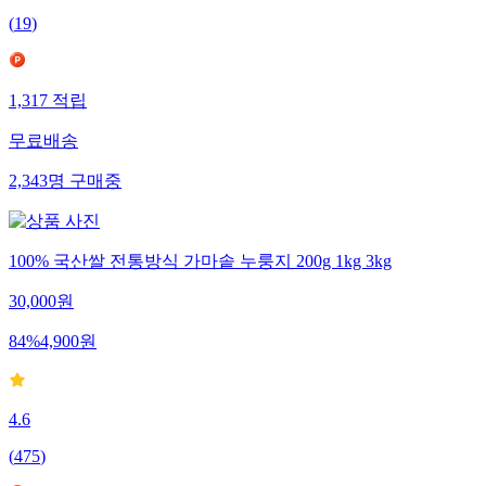
(
19
)
1,317
적립
무료배송
2,343
명
구매중
100% 국산쌀 전통방식 가마솥 누룽지 200g 1kg 3kg
30,000
원
84
%
4,900
원
4.6
(
475
)