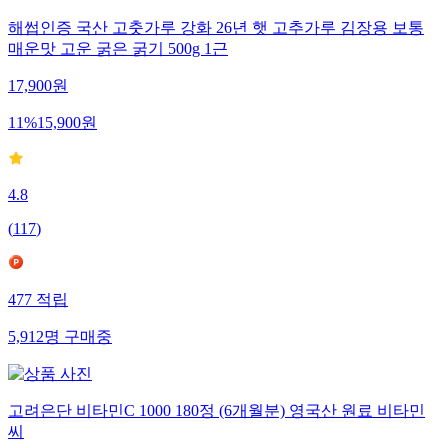
해썹인증 국산 고춧가루 강화 26년 햇 고추가루 김장용 보통
매운맛 고운 굵은 굵기 500g 1근
17,900
원
11
%
15,900
원
4.8
(
117
)
477
적립
5,912
명
구매중
고려은단 비타민C 1000 180정 (6개월분) 영국산 원료 비타민
씨