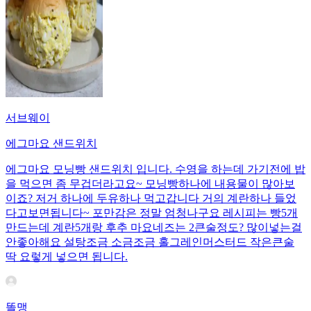
서브웨이
에그마요 샌드위치
에그마요 모닝빵 샌드위치 입니다. 수영을 하는데 가기전에 밥
을 먹으면 좀 무겁더라고요~ 모닝빵하나에 내용물이 많아보
이죠? 저거 하나에 두유하나 먹고갑니다 거의 계란하나 들었
다고보면됩니다~ 포만감은 정말 엄청나구요 레시피는 빵5개
만드는데 계란5개랑 후추 마요네즈는 2큰술정도? 많이넣는걸
안좋아해요 설탕조금 소금조금 홀그레인머스터드 작은큰술
딱 요렇게 넣으면 됩니다.
똘맹