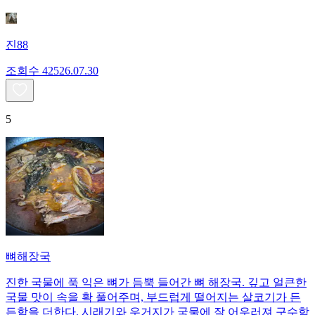
진88
조회수
425
26.07.30
5
뼈해장국
진한 국물에 푹 익은 뼈가 듬뿍 들어간 뼈 해장국. 깊고 얼큰한
국물 맛이 속을 확 풀어주며, 부드럽게 떨어지는 살코기가 든
든함을 더한다. 시래기와 우거지가 국물에 잘 어우러져 구수함