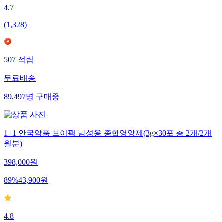
4.7
(
1,328
)
507
적립
무료배송
89,497
명
구매중
1+1 안국약품 브이팩 남성용 종합영양제(3g×30포 총 2개/2개
월분)
398,000
원
89
%
43,900
원
4.8