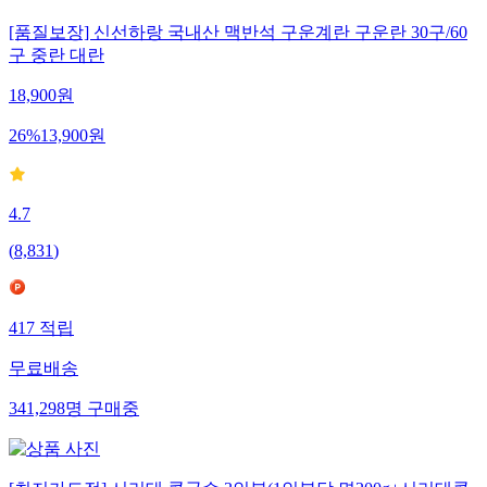
[품질보장] 신선하랑 국내산 맥반석 구운계란 구운란 30구/60
구 중란 대란
18,900
원
26
%
13,900
원
4.7
(
8,831
)
417
적립
무료배송
341,298
명
구매중