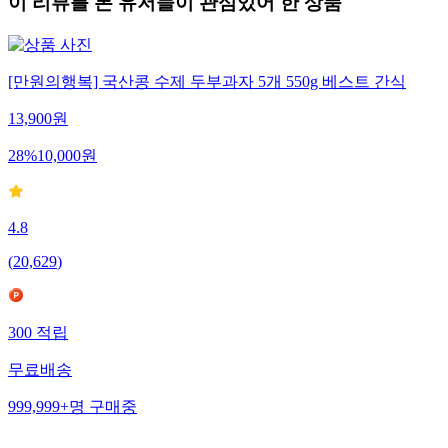
이 리뷰를 본 유저들이 관심있어 한 상품
[만원의행복] 국산콩 수제 두부과자 5개 550g 베스트 간식
13,900
원
28
%
10,000
원
4.8
(
20,629
)
300
적립
무료배송
999,999+
명
구매중