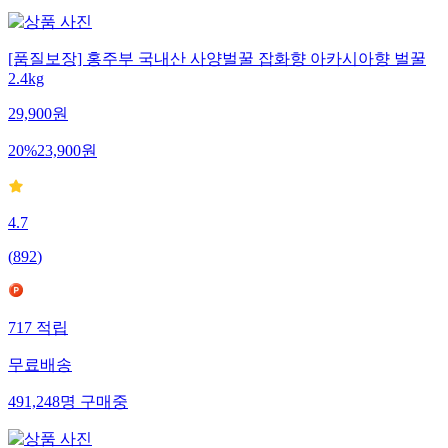
[품질보장] 홍주부 국내산 사양벌꿀 잡화향 아카시아향 벌꿀
2.4kg
29,900
원
20
%
23,900
원
4.7
(
892
)
717
적립
무료배송
491,248
명
구매중