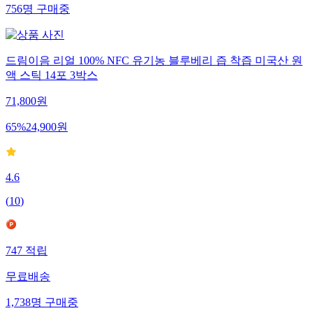
756
명
구매중
드림이음 리얼 100% NFC 유기농 블루베리 즙 착즙 미국산 원
액 스틱 14포 3박스
71,800
원
65
%
24,900
원
4.6
(
10
)
747
적립
무료배송
1,738
명
구매중