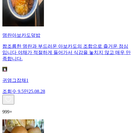
명란아보카도덮밥
짭조름한 명란과 부드러운 아보카도의 조합으로 즐거운 점심
입니다 야채가 적절하게 들어가서 식감을 놓치지 않고 매우 만
족합니다.
귀염그잡채1
조회수
9.5만
25.08.28
999+