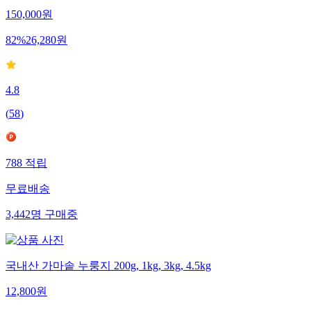
150,000
원
82
%
26,280
원
4.8
(
58
)
788
적립
무료배송
3,442
명
구매중
국내산 가마솥 누룽지 200g, 1kg, 3kg, 4.5kg
12,800
원