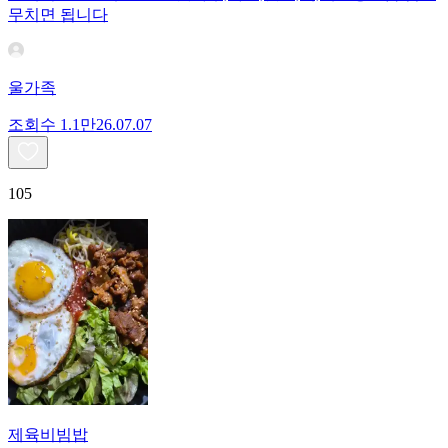
무치면 됩니다
울가족
조회수
1.1만
26.07.07
105
제육비빔밥