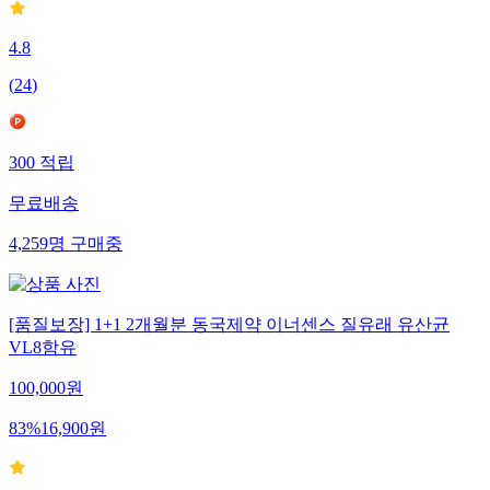
4.8
(
24
)
300
적립
무료배송
4,259
명
구매중
[품질보장] 1+1 2개월분 동국제약 이너센스 질유래 유산균
VL8함유
100,000
원
83
%
16,900
원