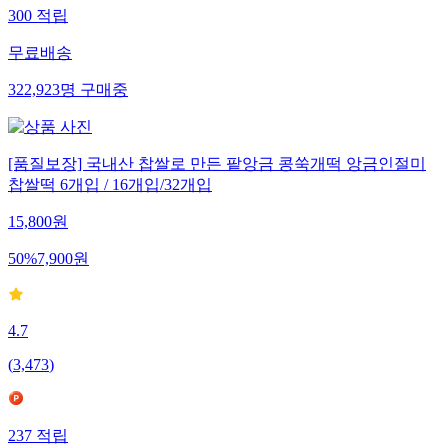
300
적립
무료배송
322,923
명
구매중
[품질보장] 국내산 찹쌀로 만든 팥앙금 콩쑥개떡 앙금인절미
찹쌀떡 6개입 / 16개입/32개입
15,800
원
50
%
7,900
원
4.7
(
3,473
)
237
적립