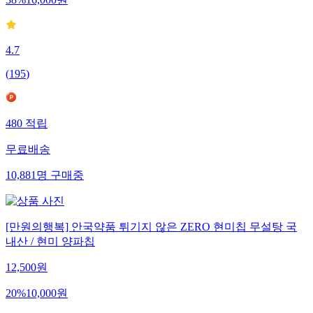
38
%
16,000
원
4.7
(
195
)
480
적립
무료배송
10,881
명
구매중
[만원의행복] 안국약품 튀기지 않은 ZERO 현미칩 무설탕 국
내산 / 현미 양파칩
12,500
원
20
%
10,000
원