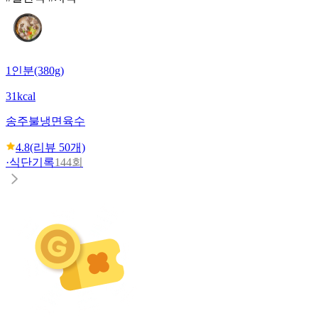
1인분(380g)
31kcal
송주불냉면
육수
4.8
(리뷰
50
개)
·
식단기록
144회