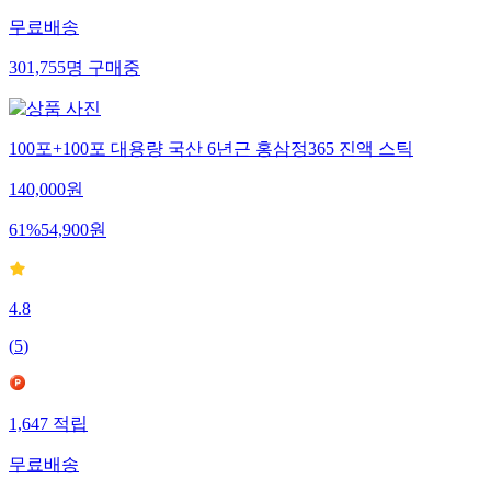
무료배송
301,755
명
구매중
100포+100포 대용량 국산 6년근 홍삼정365 진액 스틱
140,000
원
61
%
54,900
원
4.8
(
5
)
1,647
적립
무료배송