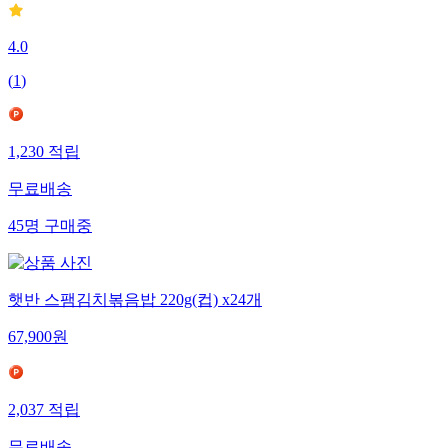
4.0
(
1
)
1,230
적립
무료배송
45
명
구매중
햇반 스팸김치볶음밥 220g(컵) x24개
67,900
원
2,037
적립
무료배송