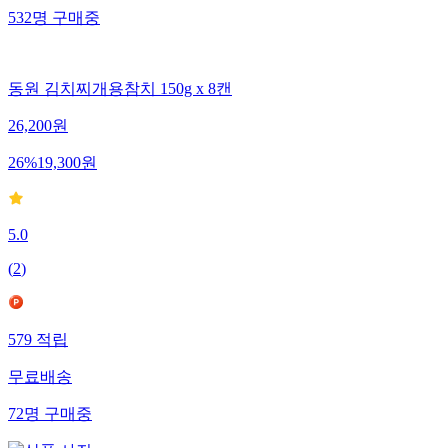
532
명
구매중
동원 김치찌개용참치 150g x 8캔
26,200
원
26
%
19,300
원
5.0
(
2
)
579
적립
무료배송
72
명
구매중