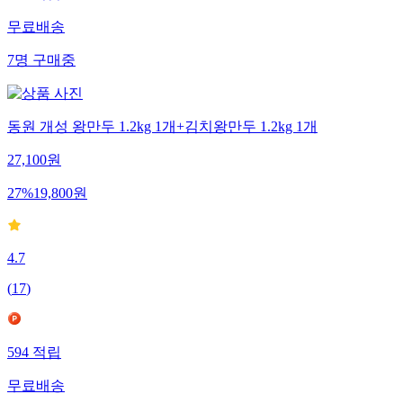
무료배송
7
명
구매중
동원 개성 왕만두 1.2kg 1개+김치왕만두 1.2kg 1개
27,100
원
27
%
19,800
원
4.7
(
17
)
594
적립
무료배송