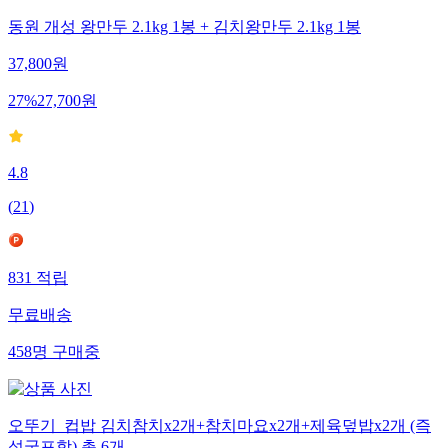
동원 개성 왕만두 2.1kg 1봉 + 김치왕만두 2.1kg 1봉
37,800
원
27
%
27,700
원
4.8
(
21
)
831
적립
무료배송
458
명
구매중
오뚜기_컵밥 김치참치x2개+참치마요x2개+제육덮밥x2개 (즉