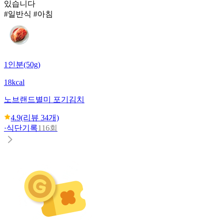
있습니다
#일반식 #아침
1인분(50g)
18kcal
노브랜드
별미 포기김치
4.9
(리뷰
34
개)
·
식단기록
116회