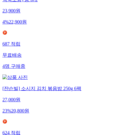
석국포함) 총 6개
23,900
원
4
%
22,900
원
687
적립
무료배송
4
명
구매중
[쟌슨빌] 소시지 김치 볶음밥 250g 6팩
27,000
원
23
%
20,800
원
624
적립