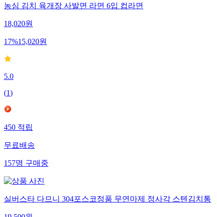
농심 김치 육개장 사발면 라면 6입 컵라면
18,020
원
17
%
15,020
원
5.0
(
1
)
450
적립
무료배송
157
명
구매중
실버스타 다므니 304포스코정품 무연마제 정사각 스텐김치통