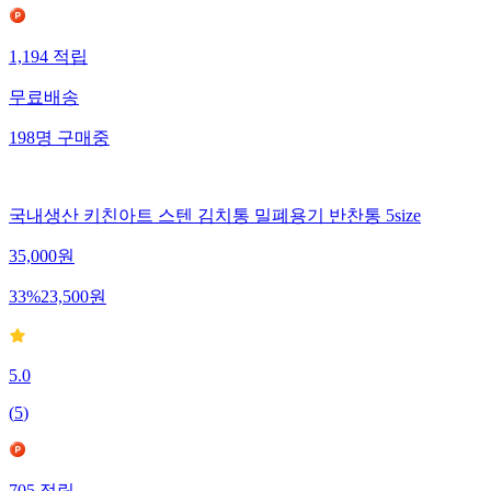
1,194
적립
무료배송
198
명
구매중
국내생산 키친아트 스텐 김치통 밀폐용기 반찬통 5size
35,000
원
33
%
23,500
원
5.0
(
5
)