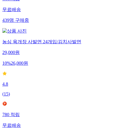
444
적립
무료배송
439
명
구매중
농심 육개장 사발면 24개입/김치사발면
29,000
원
10
%
26,000
원
4.8
(
15
)
780
적립
무료배송