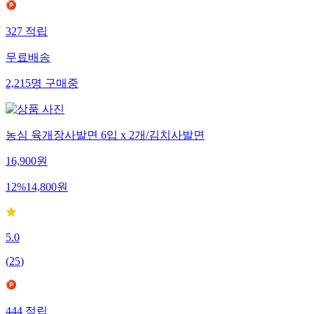
327
적립
무료배송
2,215
명
구매중
농심 육개장사발면 6입 x 2개/김치사발면
16,900
원
12
%
14,800
원
5.0
(
25
)