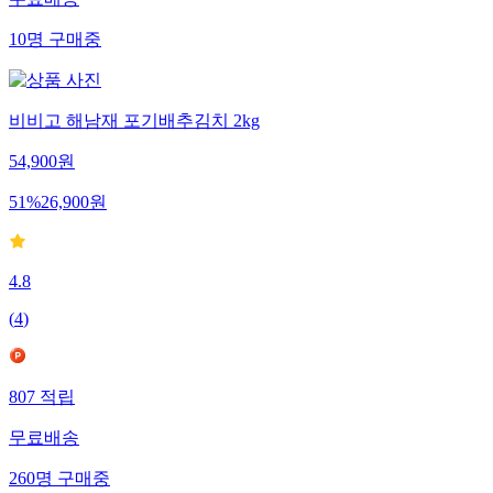
10
명
구매중
비비고 해남재 포기배추김치 2kg
54,900
원
51
%
26,900
원
4.8
(
4
)
807
적립
무료배송
260
명
구매중