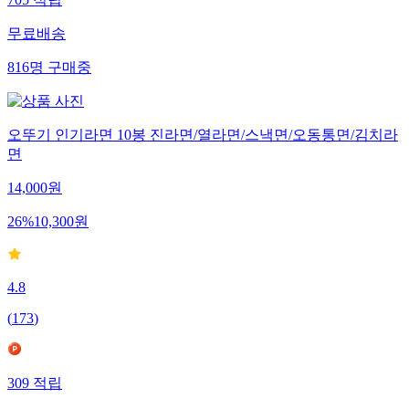
705
적립
무료배송
816
명
구매중
오뚜기 인기라면 10봉 진라면/열라면/스낵면/오동통면/김치라
면
14,000
원
26
%
10,300
원
4.8
(
173
)
309
적립