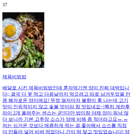
37
제육비빔밥
배달로 시킨 제육비빔밥인데 혼자먹기엔 양이 진짜 대박입니
다;; 결국 다 못 먹고 다음날까지 먹으려고 따로 남겨두었을 만
큼 혜자로운 양이에요! 뚜껑 열자마자 불향이 훅 나는데 고기
맛이 인위적이지 않고 숯불 맛이라 참 맛있네요~!특히 계란후
라이 2개 올려주는 센스는 굳!! ​다만 밥이랑 야채 양이 워낙 많
다 보니까 기본 고추장 소스가 양에 비해 좀 적더라고요ㅠ.ㅠ
저는 싱거운 것보다 매콤하게 먹는 걸 좋아해서 소스를 직접
더 만들어 넣어 비벼 먹었더니 간이 딱 맞고 맛있었습니다! 양