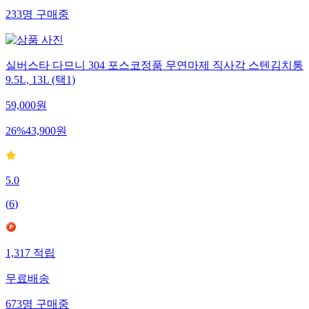
233
명
구매중
실버스타 다므니 304 포스코정품 무연마제 직사각 스텐김치통
9.5L, 13L (택1)
59,000
원
26
%
43,900
원
5.0
(
6
)
1,317
적립
무료배송
673
명
구매중