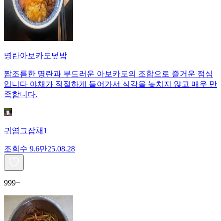
명란아보카도덮밥
짭조름한 명란과 부드러운 아보카도의 조합으로 즐거운 점심
입니다 야채가 적절하게 들어가서 식감을 놓치지 않고 매우 만
족합니다.
귀염그잡채1
조회수
9.6만
25.08.28
999+