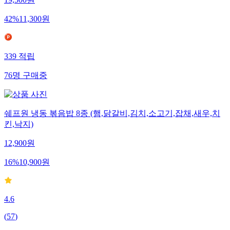
19,500
원
42
%
11,300
원
339
적립
76
명
구매중
쉐프원 냉동 볶음밥 8종 (햄,닭갈비,김치,소고기,잡채,새우,치
킨,낙지)
12,900
원
16
%
10,900
원
4.6
(
57
)