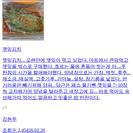
깻잎김치
깻잎김치... 오랜만에 깻잎이 먹고 싶었다. 마트에서 큰맘먹고
깻잎을 박스로 구매했다. 흐르는 물에 흔들어 씻는게 아....주
한참의 시간을 할애해야했다. 양념장으로는 간장..액젓..후추...
깨소금..매실액..고춧가루..간마늘..설탕..참기름을 넣었다. 번
거러움은 빼기위해 양파.. 당근은 패스 물기뺀 깻잎을 7~10장
씩 교차해가며 양념을 발라주고 냉장고에 깊... 바로 먹어도 숙
성해가며 먹어도 깔끔하고 밋좋은 밥 반찬이다.
김현주
조회수
2,454
26.02.20