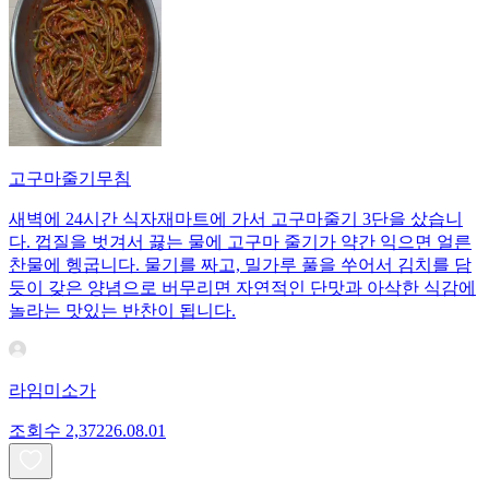
고구마줄기무침
새벽에 24시간 식자재마트에 가서 고구마줄기 3단을 샀습니
다. 껍질을 벗겨서 끓는 물에 고구마 줄기가 약간 익으면 얼른
찬물에 헹굽니다. 물기를 짜고, 밀가루 풀을 쑤어서 김치를 담
듯이 갖은 양념으로 버무리면 자연적인 단맛과 아삭한 식감에
놀라는 맛있는 반찬이 됩니다.
라임미소가
조회수
2,372
26.08.01