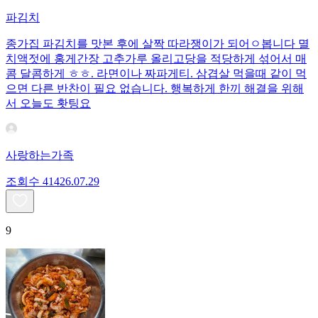
파김치
종가집 파김치를 맛본 후에 살짝 따라쟁이가 되어ㅇ봅니다 멸
치액젓에 홍게간장 고추가루 올리고당을 적당하게 섞어서 매
콤 달콤하게 ㅎㅎ. 라면이나 짜파게티. 삼겹살 먹을때 같이 먹
으면 다른 반찬이 필요 없습니다. 행복하게 한끼 해결을 위해
서 오늘도 홧팅요
사랑하는가족
조회수
414
26.07.29
9