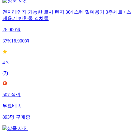
전자레인지 가능한 로시 렌지 304 스텐 밀폐용기 3종세트 / 스
텐용기 반찬통 김치통
26,900
원
37
%
16,900
원
4.3
(
7
)
507
적립
무료배송
893
명
구매중