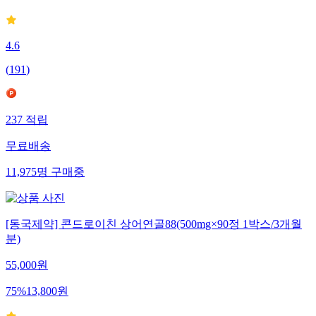
4.6
(
191
)
237
적립
무료배송
11,975
명
구매중
[동국제약] 콘드로이친 상어연골88(500mg×90정 1박스/3개월
분)
55,000
원
75
%
13,800
원