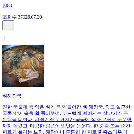
진88
조회수
379
26.07.30
5
뼈해장국
진한 국물에 푹 익은 뼈가 듬뿍 들어간 뼈 해장국. 깊고 얼큰한
국물 맛이 속을 확 풀어주며, 부드럽게 떨어지는 살코기가 든
든함을 더한다. 시래기와 우거지가 국물에 잘 어우러져 구수함
까지 살렸고, 매콤한 양념이 입맛을 돋운다. 한 숟갈 뜨는 순간
피로가 풀리는 느낌, 해장이나 든든한 한 끼로 만족스러운 메