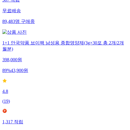
507
적립
무료배송
89,483
명
구매중
1+1 안국약품 브이팩 남성용 종합영양제(3g×30포 총 2개/2개
월분)
398,000
원
89
%
43,900
원
4.8
(
19
)
1,317
적립