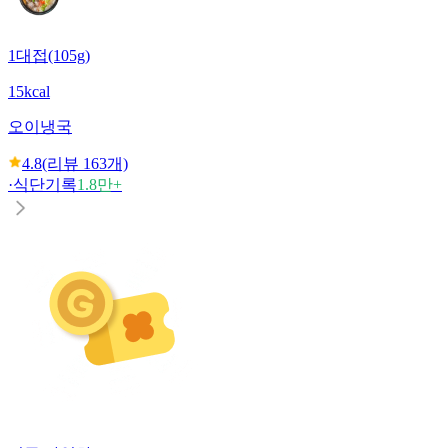
1대접(105g)
15kcal
오이냉국
4.8
(리뷰
163
개)
·
식단기록
1.8만+