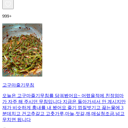
999+
고구마줄기무침
오늘은 고구마줄기무침를 담궈봤어요~ 어렸을적에 친정엄마
가 자주 해 주시던 무침입니다 지금은 돌아가셔서 안 계시지만
제가 비슷하게 훙내를 내 봤어요 줄기 껍질벗기고 끓는물에 3
분데치고 건고추갈고 고춧가루,마늘,젓갈,깨,매실청조금.넘고
무치면 됩니다