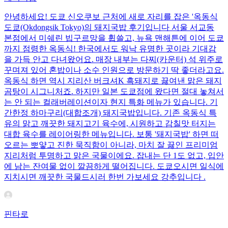
안녕하세요! 도쿄 신오쿠보 근처에 새로 자리를 잡은 '옥동식
도쿄(Okdongsik Tokyo)의 돼지국밥 후기입니다 서울 서교동
본점에서 미쉐린 빕구르망을 휩쓸고, 뉴욕 맨해튼에 이어 도쿄
까지 점령한 옥동식! 한국에서도 워낙 유명한 곳이라 기대감
을 가득 안고 다녀왔어요. 매장 내부는 다찌(카운터) 석 위주로
꾸며져 있어 혼밥이나 소수 인원으로 방문하기 딱 좋더라고요.
옥동식 하면 역시 지리산 버크셔K 흑돼지로 끓여낸 맑은 돼지
곰탕이 시그니처죠. 하지만 일본 도쿄점에 왔다면 절대 놓쳐서
는 안 되는 컬래버레이션이자 현지 특화 메뉴가 있습니다. 기
간한정 하마구리(대합조개) 돼지국밥입니다. 기존 옥동식 특
유의 맑고 깨끗한 돼지고기 육수에, 시원하고 감칠맛 터지는
대합 육수를 레이어링한 메뉴입니다. 보통 '돼지국밥' 하면 떠
오르는 뽀얗고 진한 묵직함이 아니라, 마치 잘 끓인 프리미엄
지리처럼 투명하고 맑은 국물이에요. 잡내는 단 1도 없고, 입안
에 남는 잔여물 없이 깔끔하게 떨어집니다. 도쿄오시면 일식에
지치시면 깨끗한 국물드시러 한번 가보세요 강추입니다 .
핀타로