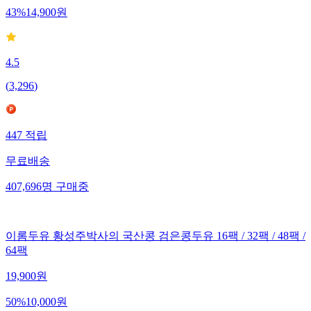
43
%
14,900
원
4.5
(
3,296
)
447
적립
무료배송
407,696
명
구매중
이롬두유 황성주박사의 국산콩 검은콩두유 16팩 / 32팩 / 48팩 /
64팩
19,900
원
50
%
10,000
원