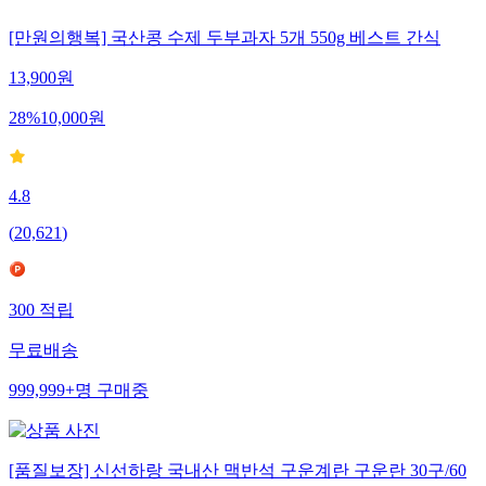
[만원의행복] 국산콩 수제 두부과자 5개 550g 베스트 간식
13,900
원
28
%
10,000
원
4.8
(
20,621
)
300
적립
무료배송
999,999+
명
구매중
[품질보장] 신선하랑 국내산 맥반석 구운계란 구운란 30구/60