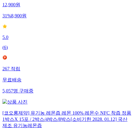
12,900
원
31
%
8,900
원
5.0
(
6
)
267
적립
무료배송
5,057
명
구매중
[코오롱제약] 유기농 레몬즙 레몬 100% 레몬수 NFC 착즙 정품
1박스X 15포 / 2박스/4박스/8박스[소비기한 2028. 01.12] 국산
제조 유기농레몬즙