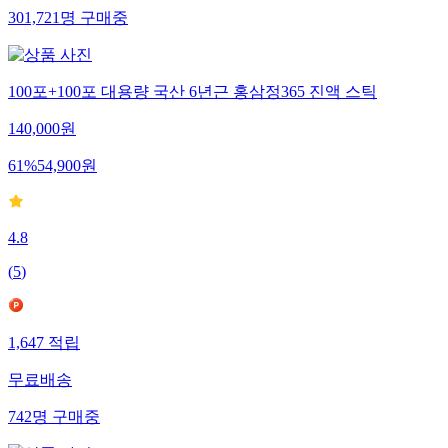
301,721
명
구매중
100포+100포 대용량 국산 6년근 홍삼정365 진액 스틱
140,000
원
61
%
54,900
원
4.8
(
5
)
1,647
적립
무료배송
742
명
구매중