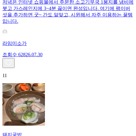
저녁은 인터넷 쇼핑몰에서 주문한 소고기무국 1봉지를 냄비에
붓고 가스레인지에 3~4분 끓이면 완성입니다. 여기에 팽이버
섯을 추가하면 굿~ 간도 알맞고, 시윈해서 자주 이용하는 꿀템
입니다.
라임미소가
조회수
628
26.07.30
11
돼지국밥