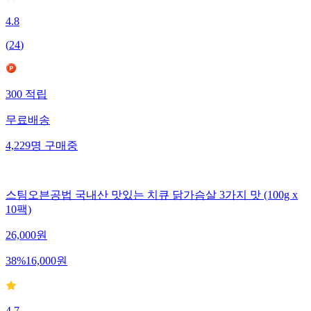
4.8
(
24
)
300
적립
무료배송
4,229
명
구매중
스팀오븐공법 국내산 맛있는 치큐 닭가슴살 3가지 맛 (100g x
10팩)
26,000
원
38
%
16,000
원