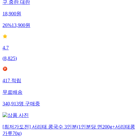
구 중란 대란
18,900
원
26
%
13,900
원
4.7
(
8,825
)
417
적립
무료배송
340,913
명
구매중
[최저가도전] 서리태 콩국수 3인분(1인분당 면200g+서리태콩
가루70g)