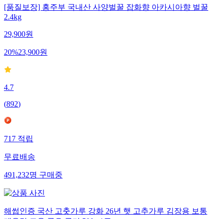
[품질보장] 홍주부 국내산 사양벌꿀 잡화향 아카시아향 벌꿀
2.4kg
29,900
원
20
%
23,900
원
4.7
(
892
)
717
적립
무료배송
491,232
명
구매중
해썹인증 국산 고춧가루 강화 26년 햇 고추가루 김장용 보통