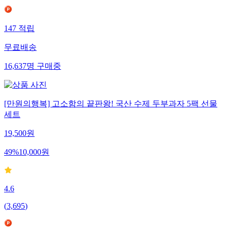
147
적립
무료배송
16,637
명
구매중
[만원의행복] 고소함의 끝판왕! 국산 수제 두부과자 5팩 선물
세트
19,500
원
49
%
10,000
원
4.6
(
3,695
)