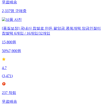
무료배송
2,337
명
구매중
[품질보장] 국내산 찹쌀로 만든 팥앙금 콩쑥개떡 앙금인절미
찹쌀떡 6개입 / 16개입/32개입
15,800
원
50
%
7,900
원
4.7
(
3,471
)
237
적립
무료배송