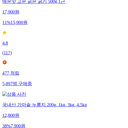
매운맛 고운 굵은 굵기 500g 1근
17,900
원
11
%
15,900
원
4.8
(
117
)
477
적립
5,897
명
구매중
국내산 가마솥 누룽지 200g, 1kg, 3kg, 4.5kg
12,800
원
38
%
7,900
원