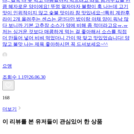
다;; 결국 다 못 먹고 다음날까지 먹으려고 따로 남겨두었을 만
큼 혜자로운 양이에요! 뚜껑 열자마자 불향이 훅 나는데 고기
맛이 인위적이지 않고 숯불 맛이라 참 맛있네요~!특히 계란후
라이 2개 올려주는 센스는 굳!! ​다만 밥이랑 야채 양이 워낙 많
다 보니까 기본 고추장 소스가 양에 비해 좀 적더라고요ㅠ.ㅠ
저는 싱거운 것보다 매콤하게 먹는 걸 좋아해서 소스를 직접
더 만들어 넣어 비벼 먹었더니 간이 딱 맞고 맛있었습니다! 양
많고 불맛 나는 제육 좋아하시면 꼭 드셔보세요~^^
으앵
조회수
1.1만
26.06.30
168
더보기
이 리뷰를 본 유저들이 관심있어 한 상품