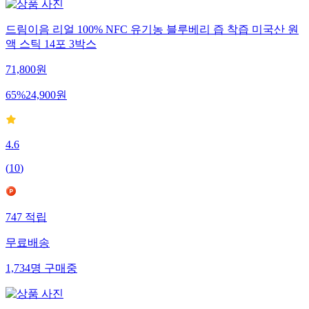
드림이음 리얼 100% NFC 유기농 블루베리 즙 착즙 미국산 원
액 스틱 14포 3박스
71,800
원
65
%
24,900
원
4.6
(
10
)
747
적립
무료배송
1,734
명
구매중