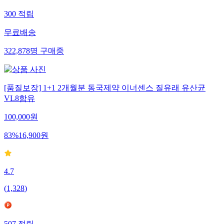
300
적립
무료배송
322,878
명
구매중
[품질보장] 1+1 2개월분 동국제약 이너센스 질유래 유산균
VL8함유
100,000
원
83
%
16,900
원
4.7
(
1,328
)