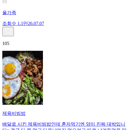
울가족
조회수
1.1만
26.07.07
105
제육비빔밥
배달로 시킨 제육비빔밥인데 혼자먹기엔 양이 진짜 대박입니