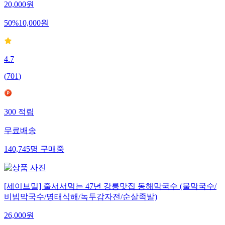
20,000
원
50
%
10,000
원
4.7
(
701
)
300
적립
무료배송
140,745
명
구매중
[세이브밀] 줄서서먹는 47년 강릉맛집 동해막국수 (물막국수/
비빔막국수/명태식해/녹두감자전/순살족발)
26,000
원