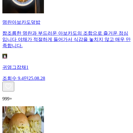
명란아보카도덮밥
짭조름한 명란과 부드러운 아보카도의 조합으로 즐거운 점심
입니다 야채가 적절하게 들어가서 식감을 놓치지 않고 매우 만
족합니다.
귀염그잡채1
조회수
9.4만
25.08.28
999+