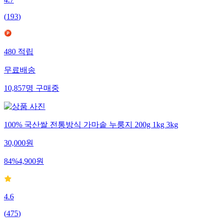
4.7
(
193
)
480
적립
무료배송
10,857
명
구매중
100% 국산쌀 전통방식 가마솥 누룽지 200g 1kg 3kg
30,000
원
84
%
4,900
원
4.6
(
475
)