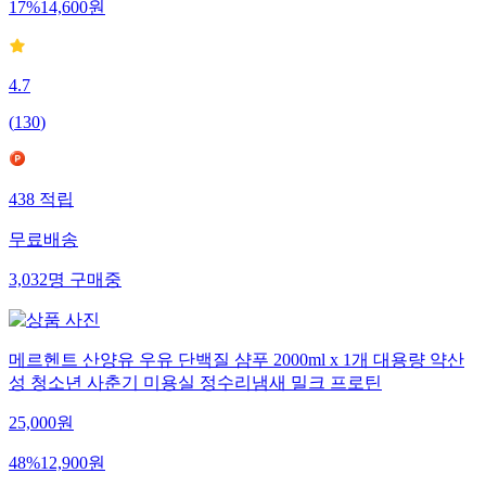
17
%
14,600
원
4.7
(
130
)
438
적립
무료배송
3,032
명
구매중
메르헨트 산양유 우유 단백질 샴푸 2000ml x 1개 대용량 약산
성 청소년 사춘기 미용실 정수리냄새 밀크 프로틴
25,000
원
48
%
12,900
원