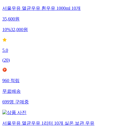
서울우유 멸균우유 흰우유 1000ml 10개
35,600
원
10
%
32,000
원
5.0
(
20
)
960
적립
무료배송
699
명
구매중
서울우유 멸균우유 1리터 10개 실온 보관 우유