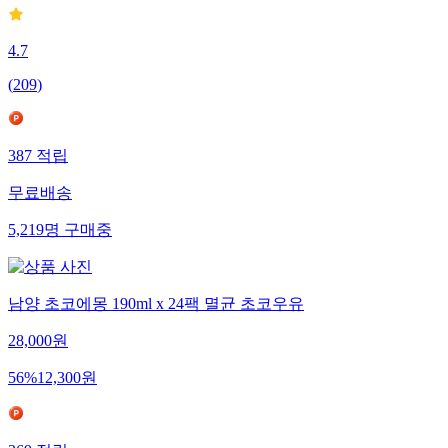
4.7
(
209
)
387
적립
무료배송
5,219
명
구매중
남양 초코에몽 190ml x 24팩 멸균 초코우유
28,000
원
56
%
12,300
원