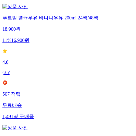
푸르밀 멸균우유 바나나우유 200ml 24팩/48팩
18,900
원
11
%
16,900
원
4.8
(
35
)
507
적립
무료배송
1,491
명
구매중