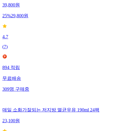
39,800
원
25
%
29,800
원
4.7
(
7
)
894
적립
무료배송
309
명
구매중
매일 소화가잘되는 저지방 멸균우유 190ml 24팩
23,100
원