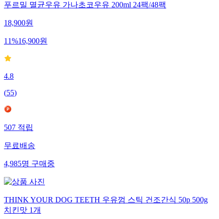
푸르밀 멸균우유 가나초코우유 200ml 24팩/48팩
18,900
원
11
%
16,900
원
4.8
(
55
)
507
적립
무료배송
4,985
명
구매중
THINK YOUR DOG TEETH 우유껌 스틱 건조간식 50p 500g
치킨맛 1개