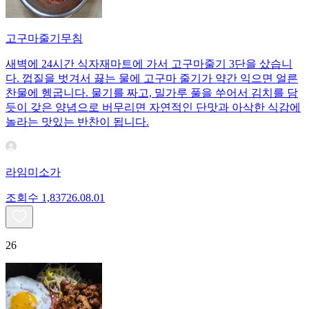
고구마줄기무침
새벽에 24시간 식자재마트에 가서 고구마줄기 3단을 샀습니
다. 껍질을 벗겨서 끓는 물에 고구마 줄기가 약간 익으면 얼른
찬물에 헹굽니다. 물기를 짜고, 밀가루 풀을 쑤어서 김치를 담
듯이 갖은 양념으로 버무리면 자연적인 단맛과 아삭한 식감에
놀라는 맛있는 반찬이 됩니다.
라임미소가
조회수
1,837
26.08.01
26