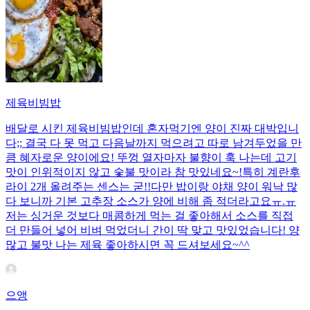
제육비빔밥
배달로 시킨 제육비빔밥인데 혼자먹기엔 양이 진짜 대박입니
다;; 결국 다 못 먹고 다음날까지 먹으려고 따로 남겨두었을 만
큼 혜자로운 양이에요! 뚜껑 열자마자 불향이 훅 나는데 고기
맛이 인위적이지 않고 숯불 맛이라 참 맛있네요~!특히 계란후
라이 2개 올려주는 센스는 굳!! ​다만 밥이랑 야채 양이 워낙 많
다 보니까 기본 고추장 소스가 양에 비해 좀 적더라고요ㅠ.ㅠ
저는 싱거운 것보다 매콤하게 먹는 걸 좋아해서 소스를 직접
더 만들어 넣어 비벼 먹었더니 간이 딱 맞고 맛있었습니다! 양
많고 불맛 나는 제육 좋아하시면 꼭 드셔보세요~^^
으앵