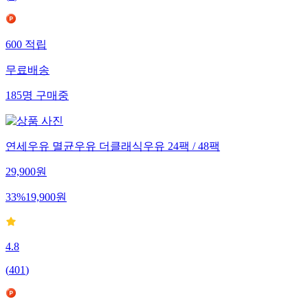
600
적립
무료배송
185
명
구매중
연세우유 멸균우유 더클래식우유 24팩 / 48팩
29,900
원
33
%
19,900
원
4.8
(
401
)