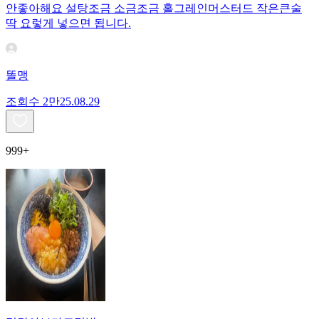
안좋아해요 설탕조금 소금조금 홀그레인머스터드 작은큰술
딱 요렇게 넣으면 됩니다.
똘맹
조회수
2만
25.08.29
999+