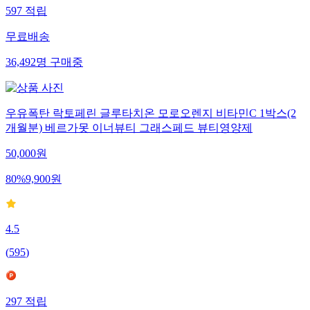
597
적립
무료배송
36,492
명
구매중
우유폭탄 락토페린 글루타치온 모로오렌지 비타민C 1박스(2
개월분) 베르가못 이너뷰티 그래스페드 뷰티영양제
50,000
원
80
%
9,900
원
4.5
(
595
)
297
적립