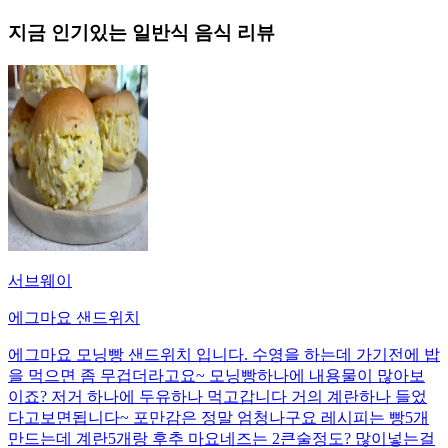
지금 인기있는
일반식
음식 리뷰
서브웨이
에그마요 샌드위치
에그마요 모닝빵 샌드위치 입니다. 수영을 하는데 가기전에 밥
을 먹으면 좀 무겁더라고요~ 모닝빵하나에 내용물이 많아보
이죠? 저거 하나에 두유하나 먹고갑니다 거의 계란하나 들었
다고보면됩니다~ 포만감은 정말 엄청나구요 레시피는 빵5개
만드는데 계란5개랑 후추 마요네즈는 2큰술정도? 많이넣는걸