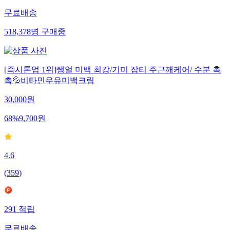
무료배송
518,378
명
구매중
[즉시톤업 1위]쌩얼 미백 최강/기미 잡티 주근깨케어/ 수분 촉
촉💦비타민우유미백크림
30,000
원
68
%
9,700
원
4.6
(
359
)
291
적립