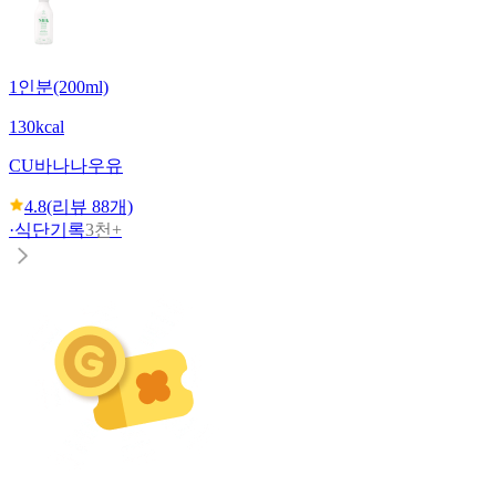
1인분(200ml)
130kcal
CU
바나나우유
4.8
(리뷰
88
개)
·
식단기록
3천+