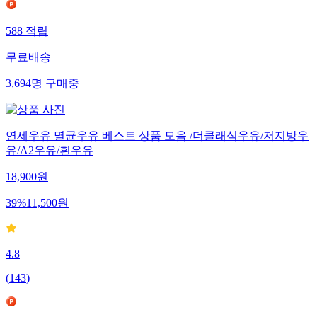
588
적립
무료배송
3,694
명
구매중
연세우유 멸균우유 베스트 상품 모음 /더클래식우유/저지방우
유/A2우유/흰우유
18,900
원
39
%
11,500
원
4.8
(
143
)