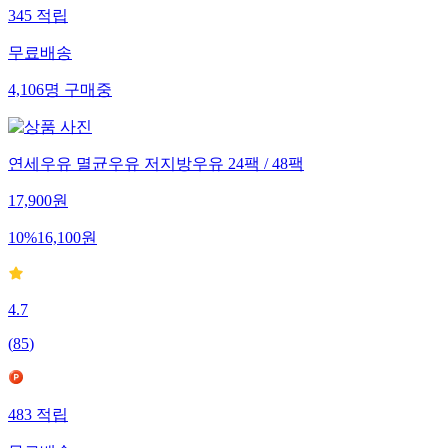
345
적립
무료배송
4,106
명
구매중
연세우유 멸균우유 저지방우유 24팩 / 48팩
17,900
원
10
%
16,100
원
4.7
(
85
)
483
적립