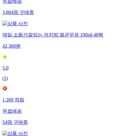
무료배송
3,884
명
구매중
매일 소화가잘되는 저지방 멸균우유 190ml 48팩
42,300
원
5.0
(
1
)
1,269
적립
무료배송
54
명
구매중