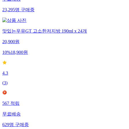
무료배송
23,295
명
구매중
맛있는우유GT 고소한저지방 190ml x 24개
20,900
원
10
%
18,900
원
4.3
(
3
)
567
적립
무료배송
629
명
구매중