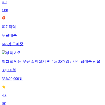
4.9
(
38
)
627
적립
무료배송
646
명
구매중
멥쌀로 만든 우유 꿀백설기 떡 45g 35개입 / 간식 답례품 선물
30,000
원
33
%
20,000
원
4.8
(
6
)