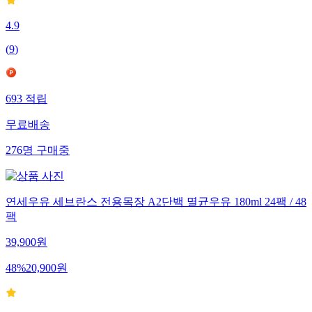
4.9
(
9
)
693
적립
무료배송
276
명
구매중
연세우유 세브란스 전용목장 A2단백 멸균우유 180ml 24팩 / 48
팩
39,900
원
48
%
20,900
원