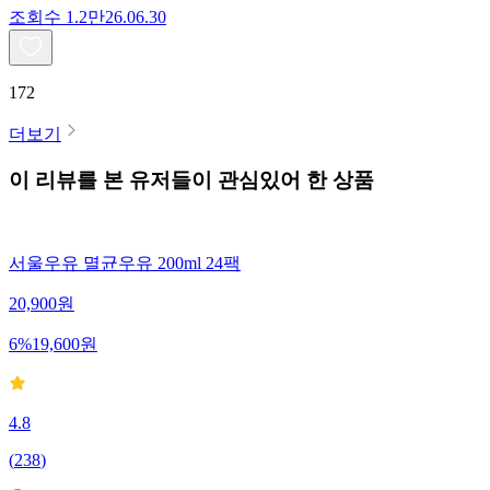
조회수
1.2만
26.06.30
172
더보기
이 리뷰를 본 유저들이 관심있어 한 상품
서울우유 멸균우유 200ml 24팩
20,900
원
6
%
19,600
원
4.8
(
238
)