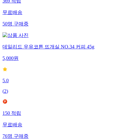
369
적립
무료배송
50
명
구매중
데일리드 우유코튼 뜨개실 NO.34 커피 45g
5,000
원
5.0
(
2
)
150
적립
무료배송
76
명
구매중