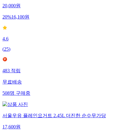
20,000
원
20
%
16,100
원
4.6
(
25
)
483
적립
무료배송
508
명
구매중
서울우유 플레인요거트 2.45L 더진한 순수무가당
17,600
원