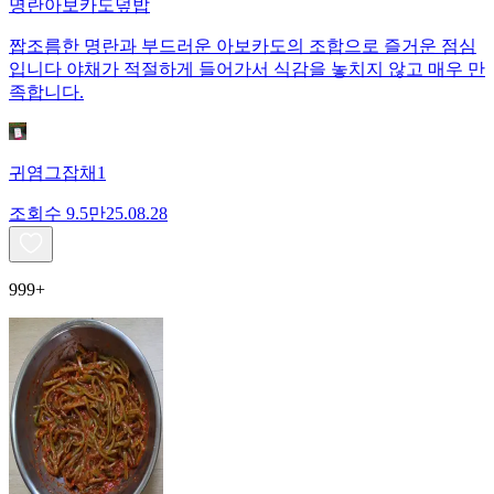
명란아보카도덮밥
짭조름한 명란과 부드러운 아보카도의 조합으로 즐거운 점심
입니다 야채가 적절하게 들어가서 식감을 놓치지 않고 매우 만
족합니다.
귀염그잡채1
조회수
9.5만
25.08.28
999+