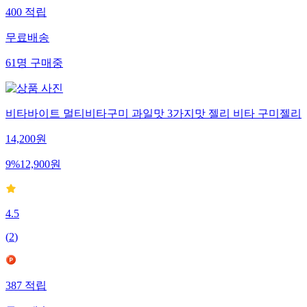
400
적립
무료배송
61
명
구매중
비타바이트 멀티비타구미 과일맛 3가지맛 젤리 비타 구미젤리
14,200
원
9
%
12,900
원
4.5
(
2
)
387
적립