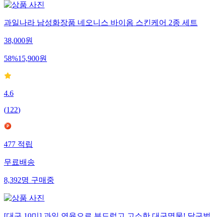
과일나라 남성화장품 네오니스 바이옴 스킨케어 2종 세트
38,000
원
58
%
15,900
원
4.6
(
122
)
477
적립
무료배송
8,392
명
구매중