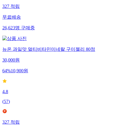
327
적립
무료배송
26,623
명
구매중
뉴온 과일맛 멀티비타민미네랄 구미젤리 80정
30,000
원
64
%
10,900
원
4.8
(
57
)
327
적립