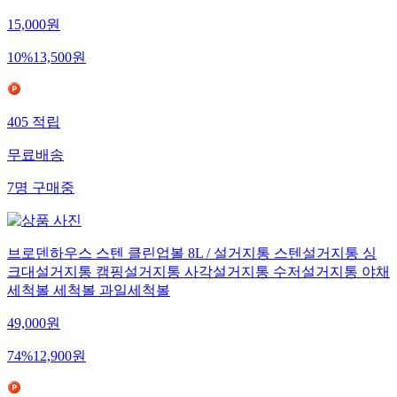
15,000
원
10
%
13,500
원
405
적립
무료배송
7
명
구매중
브로덴하우스 스텐 클린업볼 8L / 설거지통 스텐설거지통 싱
크대설거지통 캠핑설거지통 사각설거지통 수저설거지통 야채
세척볼 세척볼 과일세척볼
49,000
원
74
%
12,900
원