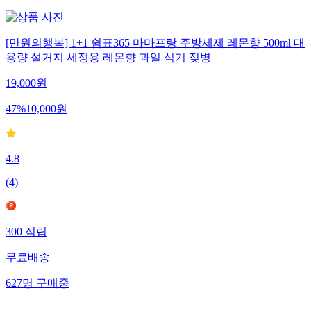
[만원의행복] 1+1 쉼표365 마마프랑 주방세제 레몬향 500ml 대
용량 설거지 세정용 레몬향 과일 식기 젖병
19,000
원
47
%
10,000
원
4.8
(
4
)
300
적립
무료배송
627
명
구매중