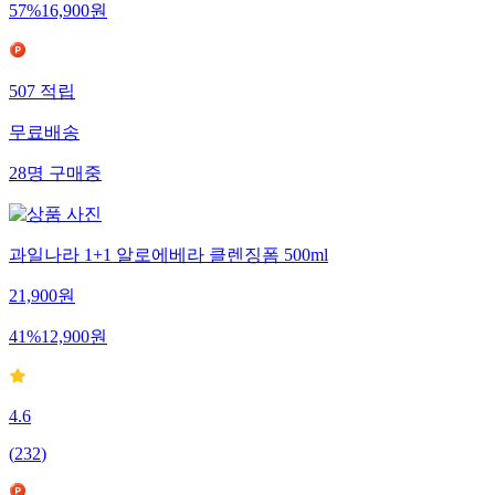
57
%
16,900
원
507
적립
무료배송
28
명
구매중
과일나라 1+1 알로에베라 클렌징폼 500ml
21,900
원
41
%
12,900
원
4.6
(
232
)