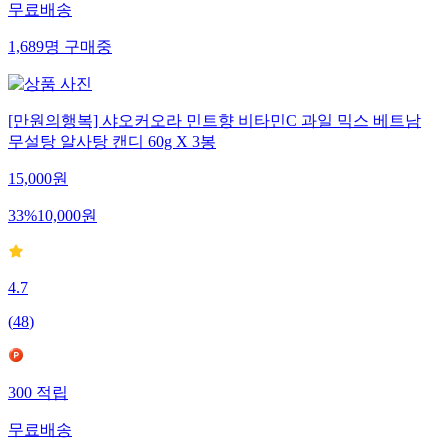
무료배송
1,689
명
구매중
[만원의행복] 샤오커오라 민트향 비타민C 과일 믹스 베트남
무설탕 알사탕 캔디 60g X 3봉
15,000
원
33
%
10,000
원
4.7
(
48
)
300
적립
무료배송