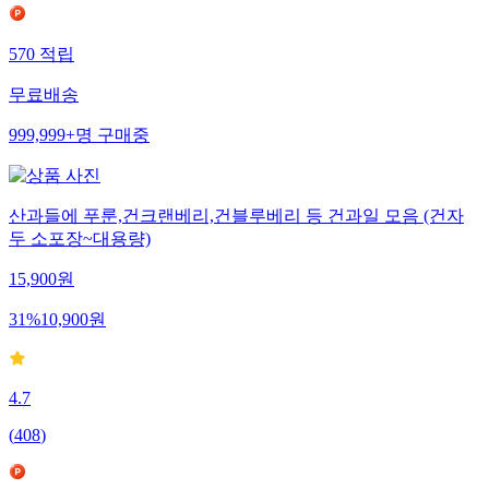
570
적립
무료배송
999,999+
명
구매중
산과들에 푸룬,건크랜베리,건블루베리 등 건과일 모음 (건자
두 소포장~대용량)
15,900
원
31
%
10,900
원
4.7
(
408
)