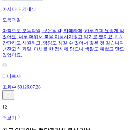
아시아나 기내식
모듬과일
아침으로 모듬과일, 구운달걀, 카페라떼, 하루견과 요렇게 먹
었어요. 너무 더워서 불을 이용하지않고 먹기로 했지요 ㅎㅎ
간단하고 시원하고, 영양도 챙길 수 있어서 좋은 것 같습니다.
냉잔고속 과일, 야채를 한 접시에 담으니 색깔도 예쁘고 맛도
있었어요.
티나로사
조회수
601
26.07.28
12
더보기