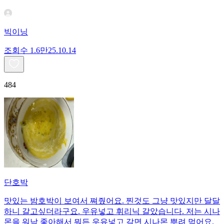
빅이닝
조회수
1.6만
25.10.14
484
단호박
맛있는 밤호박이 보여서 쪄줬어요. 찐것도 그냥 맛있지만 달달
하니 갈고싶더라구요. 우유넣고 휘리닉 갈았습니다. 저는 시나
몬을 워낙 좋아해서 뭐든 우유넣고 갈면 시나몬 뿌려 먹어요.