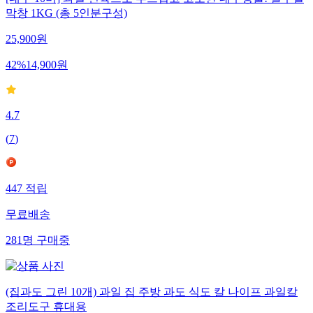
[대구 10미] 과일 연육으로 부드럽고 고소한 대구명물! 달구벌
막창 1KG (총 5인분구성)
25,900
원
42
%
14,900
원
4.7
(
7
)
447
적립
무료배송
281
명
구매중
(집과도 그린 10개) 과일 집 주방 과도 식도 칼 나이프 과일칼
조리도구 휴대용