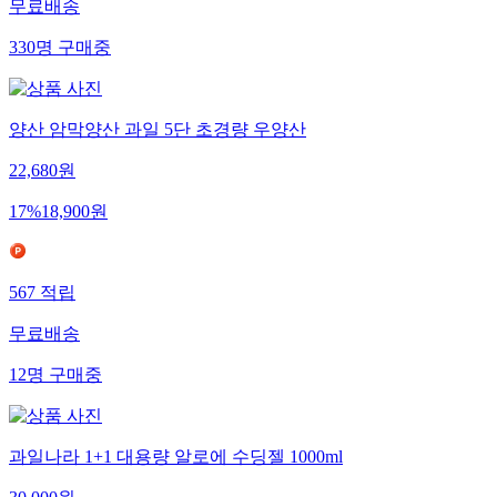
무료배송
330
명
구매중
양산 암막양산 과일 5단 초경량 우양산
22,680
원
17
%
18,900
원
567
적립
무료배송
12
명
구매중
과일나라 1+1 대용량 알로에 수딩젤 1000ml