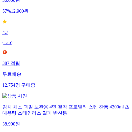
30,000
원
57
%
12,900
원
4.7
(
135
)
387
적립
무료배송
12,754
명
구매중
김치 채소 과일 보관용 4면 결착 프로벨라 스텐 찬통 4200ml 초
대용량 스테인리스 밀폐 반찬통
38,900
원