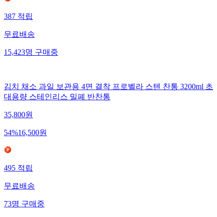
387
적립
무료배송
15,423
명
구매중
김치 채소 과일 보관용 4면 결착 프로벨라 스텐 찬통 3200ml 초
대용량 스테인리스 밀폐 반찬통
35,800
원
54
%
16,500
원
495
적립
무료배송
73
명
구매중