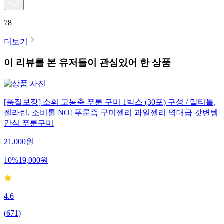
78
더보기
이 리뷰를 본 유저들이 관심있어 한 상품
[품질보장] 소휘 고농축 푸룬 구미 1박스 (30포) 구성 / 말티톨,
젤라틴, 소비톨 NO! 푸룬즙 구미젤리 과일젤리 역대급 갓변템
간식 푸룬구미
21,000
원
10
%
19,000
원
4.6
(
671
)