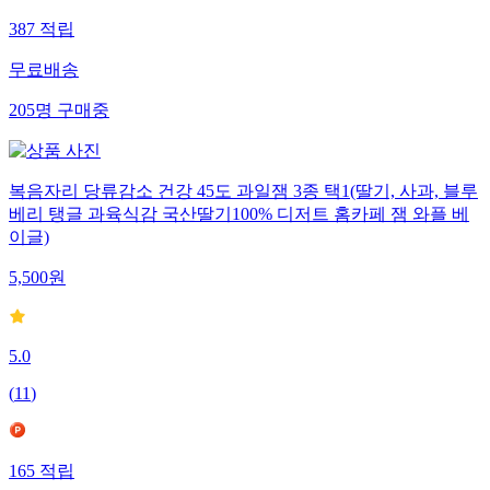
387
적립
무료배송
205
명
구매중
복음자리 당류감소 건강 45도 과일잼 3종 택1(딸기, 사과, 블루
베리 탱글 과육식감 국산딸기100% 디저트 홈카페 잼 와플 베
이글)
5,500
원
5.0
(
11
)
165
적립