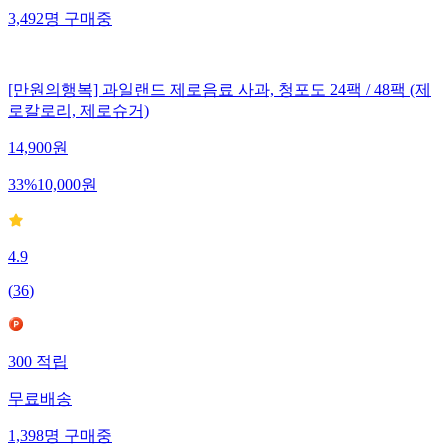
3,492
명
구매중
[만원의행복] 과일랜드 제로음료 사과, 청포도 24팩 / 48팩 (제
로칼로리, 제로슈거)
14,900
원
33
%
10,000
원
4.9
(
36
)
300
적립
무료배송
1,398
명
구매중