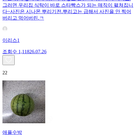
그러면 우리집 식탁이 바로 스타빡스가 되는 매직이 펼쳐집니
다~사진은 시나몬 뿌리기전.뿌리고는 급해서 사진을 안 찍어
버리고 먹어버린.ㅋ
이리스1
조회수
1,118
26.07.26
22
애플수박