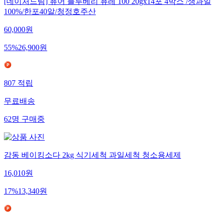
[네이처드림] 퓨어 블루베리 퓨레 100 20gx14포 4박스 /생과일
100%/한포40알/청정호주산
60,000
원
55
%
26,900
원
807
적립
무료배송
62
명
구매중
감동 베이킹소다 2kg 식기세척 과일세척 청소용세제
16,010
원
17
%
13,340
원