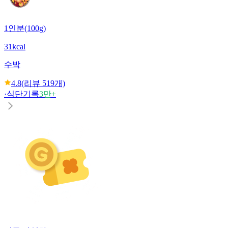
1인분(100g)
31kcal
수박
4.8
(리뷰
519
개)
·
식단기록
3만+