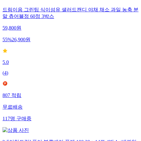
드림이음 그린팁 식이섬유 샐러드캔디 야채 채소 과일 농축 분
말 츄어블정 60정 3박스
59,800
원
55
%
26,900
원
5.0
(
4
)
807
적립
무료배송
117
명
구매중