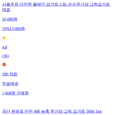
서울우유 더진한 플레인 요거트 1.8L 순수무가당 그릭요거트
재료
16,000
원
19
%
13,000
원
4.8
(
36
)
390
적립
무료배송
1,668
명
구매중
국산 원유로 만든 4배 농축 무가당 그릭 요거트 500g 1kg