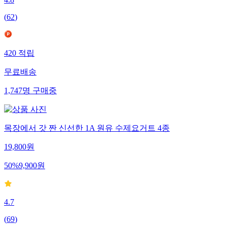
4.8
(
62
)
420
적립
무료배송
1,747
명
구매중
목장에서 갓 짠 신선한 1A 원유 수제요거트 4종
19,800
원
50
%
9,900
원
4.7
(
69
)