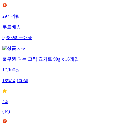
297
적립
무료배송
9,383
명
구매중
풀무원 다논 그릭 요거트 90g x 16개입
17,100
원
18
%
14,100
원
4.6
(
34
)