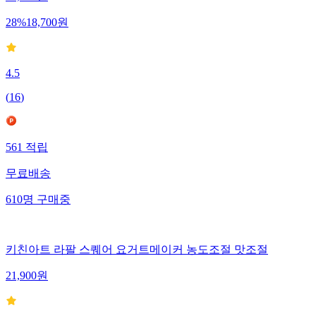
25,900
원
28
%
18,700
원
4.5
(
16
)
561
적립
무료배송
610
명
구매중
키친아트 라팔 스퀘어 요거트메이커 농도조절 맛조절
21,900
원