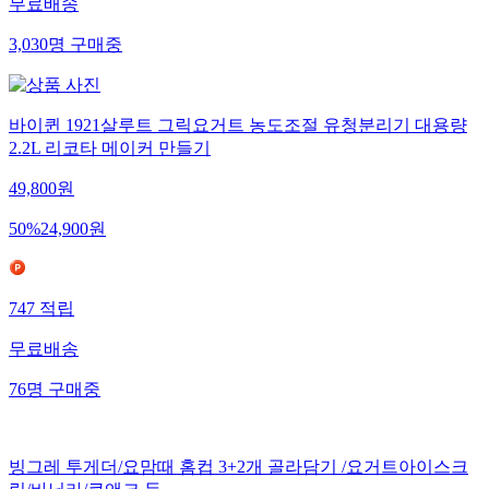
무료배송
3,030
명
구매중
바이퀸 1921살루트 그릭요거트 농도조절 유청분리기 대용량
2.2L 리코타 메이커 만들기
49,800
원
50
%
24,900
원
747
적립
무료배송
76
명
구매중
빙그레 투게더/요맘때 홈컵 3+2개 골라담기 /요거트아이스크