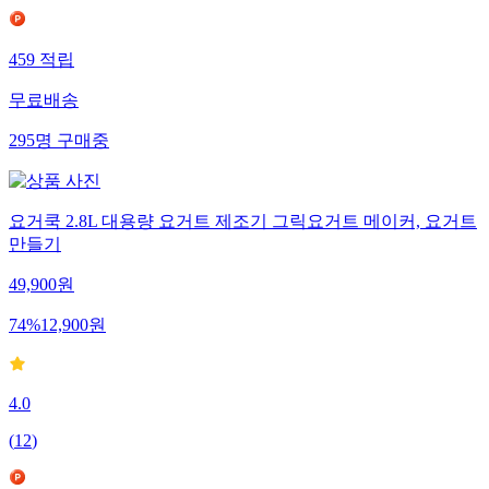
459
적립
무료배송
295
명
구매중
요거쿡 2.8L 대용량 요거트 제조기 그릭요거트 메이커, 요거트
만들기
49,900
원
74
%
12,900
원
4.0
(
12
)