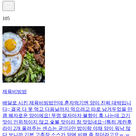
105
제육비빔밥
배달로 시킨 제육비빔밥인데 혼자먹기엔 양이 진짜 대박입니
다;; 결국 다 못 먹고 다음날까지 먹으려고 따로 남겨두었을 만
큼 혜자로운 양이에요! 뚜껑 열자마자 불향이 훅 나는데 고기
맛이 인위적이지 않고 숯불 맛이라 참 맛있네요~!특히 계란후
라이 2개 올려주는 센스는 굳!! ​다만 밥이랑 야채 양이 워낙 많
다 보니까 기본 고추장 소스가 양에 비해 좀 적더라고요ㅠ.ㅠ