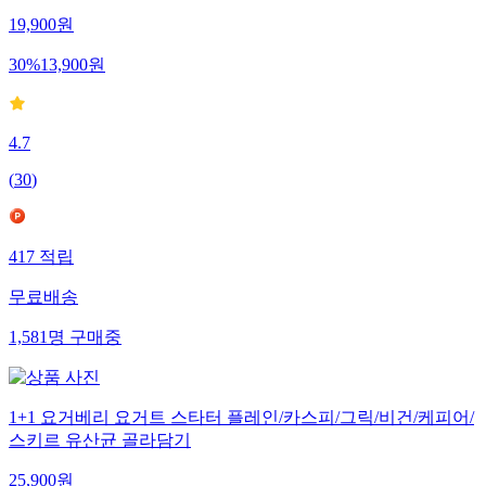
19,900
원
30
%
13,900
원
4.7
(
30
)
417
적립
무료배송
1,581
명
구매중
1+1 요거베리 요거트 스타터 플레인/카스피/그릭/비건/케피어/
스키르 유산균 골라담기