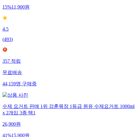
15
%
11,900
원
4.5
(
493
)
357
적립
무료배송
44,159
명
구매중
수제 요거트 판매 1위 강훈목장 1등급 원유 수제요거트 1000ml
x 2개입 3종 택1
26,900
원
41
%
15,900
원