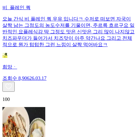
비_플레인 쿽
오늘 간식 비 플레인 쿽 우유 입니다ㅋ 수저로 떠보면 자국이
살짝 남는 그정도의 농도수저를 기울이면, 주르륵 흐르구요 일
반적인 요플레식감 딱 그정도 맛은 신맛은 그리 많이 나지않고
치즈파우더가 들어가서 치즈맛이 아주 약간나요 그리고 전체
적으로 뭔가 텁텁한 그런 느낌이 살짝 먹어바요ㅋ
희망ㆍ
조회수
8,906
26.03.17
100