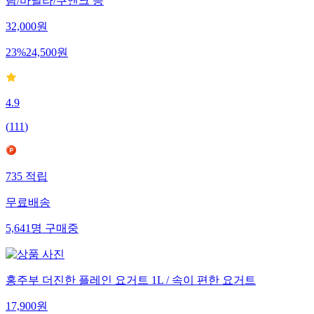
림/바닐라/쿠앤크 등
32,000
원
23
%
24,500
원
4.9
(
111
)
735
적립
무료배송
5,641
명
구매중
홍주부 더진한 플레인 요거트 1L / 속이 편한 요거트
17,900
원