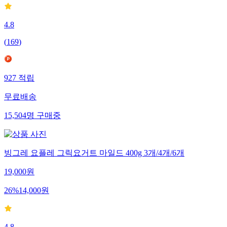
4.8
(
169
)
927
적립
무료배송
15,504
명
구매중
빙그레 요플레 그릭요거트 마일드 400g 3개/4개/6개
19,000
원
26
%
14,000
원