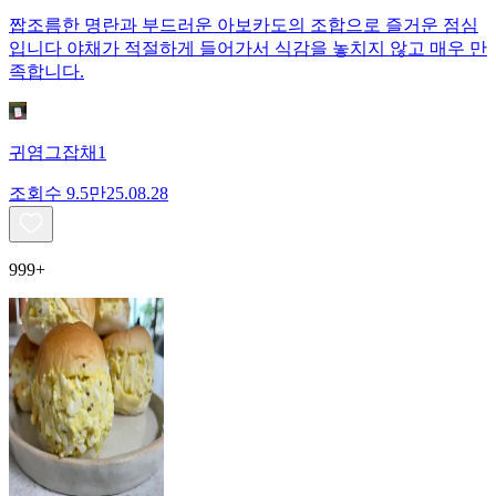
짭조름한 명란과 부드러운 아보카도의 조합으로 즐거운 점심
입니다 야채가 적절하게 들어가서 식감을 놓치지 않고 매우 만
족합니다.
귀염그잡채1
조회수
9.5만
25.08.28
999+