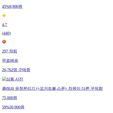
45
%
9,900
원
4.7
(
440
)
297
적립
무료배송
26,762
명
구매중
클래파 유청분리기 (+요거트볼,스푼)_차원이 다른 꾸덕함
75,000
원
59
%
30,900
원