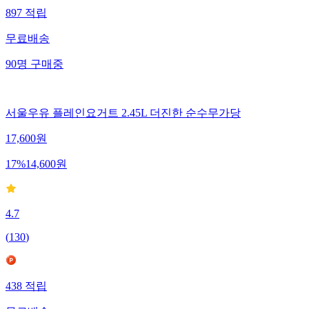
897
적립
무료배송
90
명
구매중
서울우유 플레인요거트 2.45L 더진한 순수무가당
17,600
원
17
%
14,600
원
4.7
(
130
)
438
적립