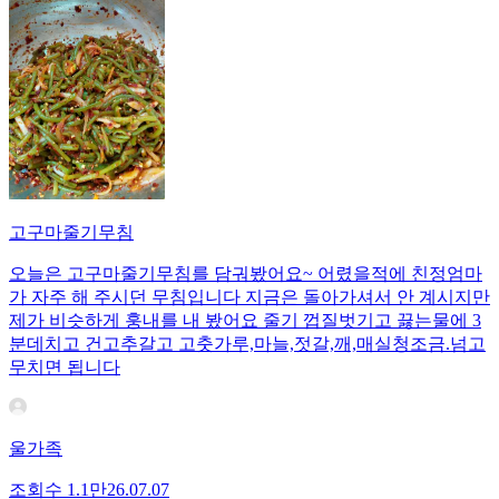
고구마줄기무침
오늘은 고구마줄기무침를 담궈봤어요~ 어렸을적에 친정엄마
가 자주 해 주시던 무침입니다 지금은 돌아가셔서 안 계시지만
제가 비슷하게 훙내를 내 봤어요 줄기 껍질벗기고 끓는물에 3
분데치고 건고추갈고 고춧가루,마늘,젓갈,깨,매실청조금.넘고
무치면 됩니다
울가족
조회수
1.1만
26.07.07