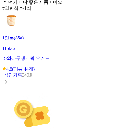
겨 먹기에 딱 좋은 제품이예요
#일반식 #간식
1인분(85g)
115kcal
소와나무
생크림 요거트
4.8
(리뷰
44
개)
·
식단기록
349회