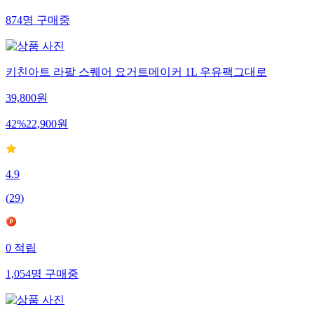
874
명
구매중
키친아트 라팔 스퀘어 요거트메이커 1L 우유팩그대로
39,800
원
42
%
22,900
원
4.9
(
29
)
0
적립
1,054
명
구매중