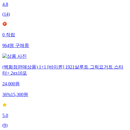
4.8
(
14
)
0
적립
964
명
구매중
(백화점판매상품) 1+1 [바이퀸] 1921살루트 그릭요거트 스타
터+ 2gx10포
24,000
원
36
%
15,300
원
5.0
(
9
)