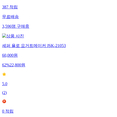
387
적립
무료배송
3,596
명
구매중
셰퍼 욜로 요거트메이커 JSK-21053
60,000
원
62
%
22,800
원
5.0
(
2
)
0
적립