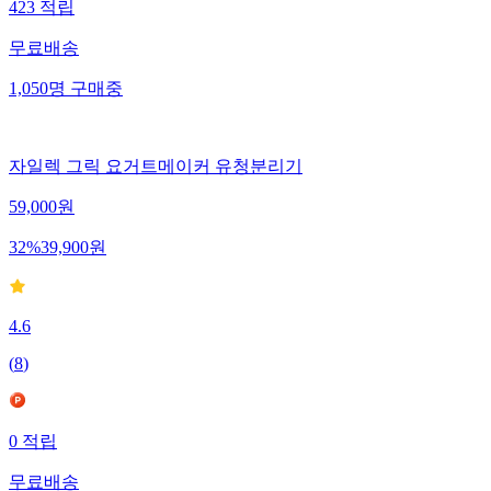
423
적립
무료배송
1,050
명
구매중
자일렉 그릭 요거트메이커 유청분리기
59,000
원
32
%
39,900
원
4.6
(
8
)
0
적립
무료배송