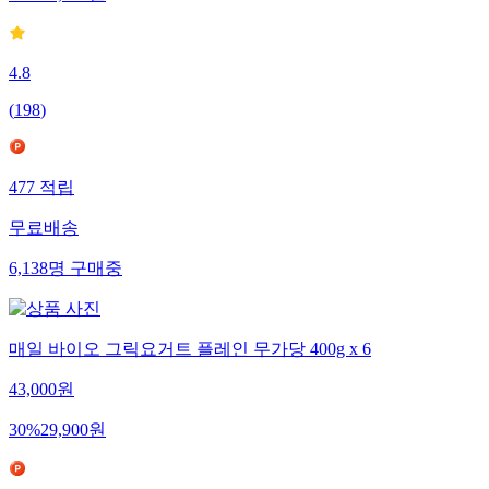
4.8
(
198
)
477
적립
무료배송
6,138
명
구매중
매일 바이오 그릭요거트 플레인 무가당 400g x 6
43,000
원
30
%
29,900
원