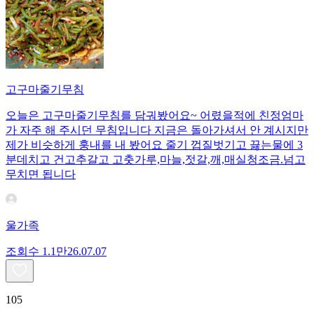
고구마줄기무침
오늘은 고구마줄기무침를 담궈봤어요~ 어렸을적에 친정엄마
가 자주 해 주시던 무침입니다 지금은 돌아가셔서 안 계시지만
제가 비슷하게 훙내를 내 봤어요 줄기 껍질벗기고 끓는물에 3
분데치고 건고추갈고 고춧가루,마늘,젓갈,깨,매실청조금.넘고
무치면 됩니다
울가족
조회수
1.1만
26.07.07
105