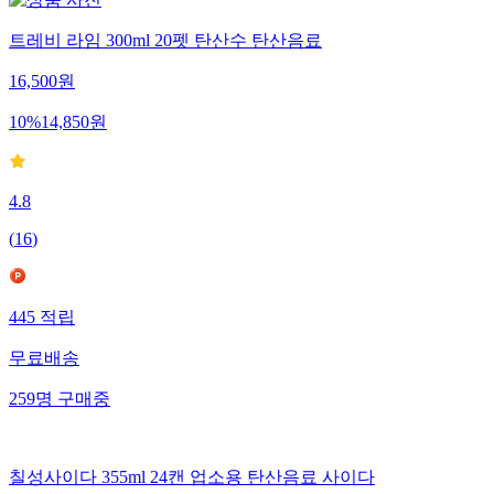
트레비 라임 300ml 20펫 탄산수 탄산음료
16,500
원
10
%
14,850
원
4.8
(
16
)
445
적립
무료배송
259
명
구매중
칠성사이다 355ml 24캔 업소용 탄산음료 사이다