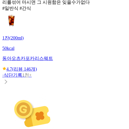
리를섞어 마시면 그 시원함은 잊을수가없다
#일반식 #간식
1잔(200ml)
50kcal
동아오츠카
포카리스웨트
4.7
(리뷰
146
개)
·
식단기록
1천+