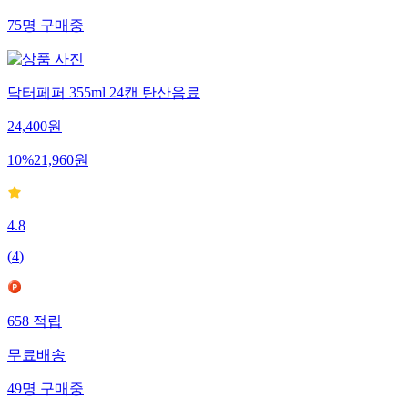
75
명
구매중
닥터페퍼 355ml 24캔 탄산음료
24,400
원
10
%
21,960
원
4.8
(
4
)
658
적립
무료배송
49
명
구매중