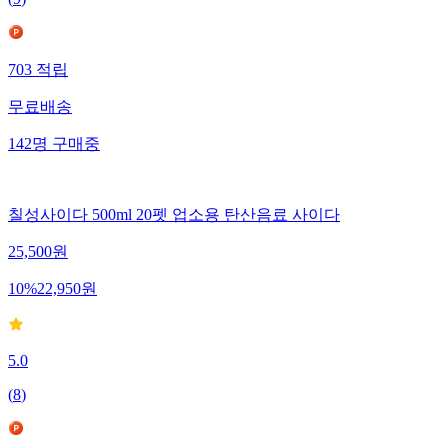
703
적립
무료배송
142
명
구매중
칠성사이다 500ml 20펫 업소용 탄산음료 사이다
25,500
원
10
%
22,950
원
5.0
(
8
)