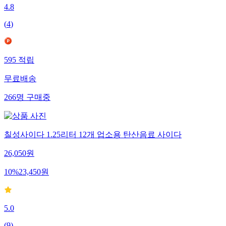
4.8
(
4
)
595
적립
무료배송
266
명
구매중
칠성사이다 1.25리터 12개 업소용 탄산음료 사이다
26,050
원
10
%
23,450
원
5.0
(
9
)