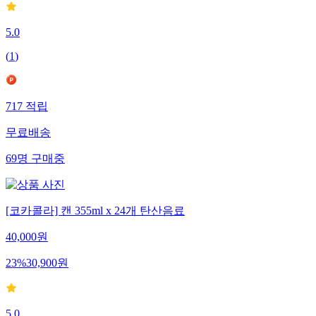
5.0
(
1
)
717
적립
무료배송
69
명
구매중
[코카콜라] 캔 355ml x 24개 탄산음료
40,000
원
23
%
30,900
원