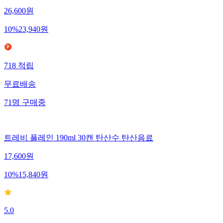
26,600
원
10
%
23,940
원
718
적립
무료배송
71
명
구매중
트레비 플레인 190ml 30캔 탄산수 탄산음료
17,600
원
10
%
15,840
원
5.0