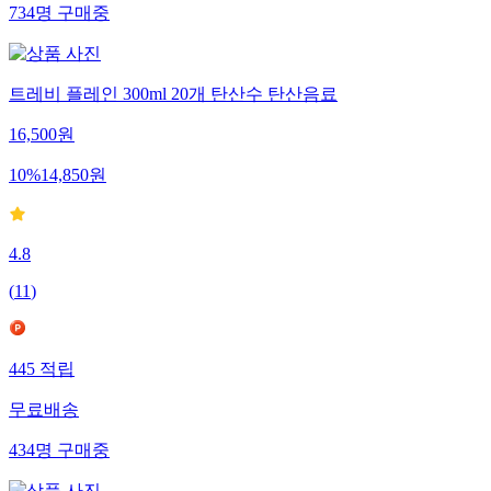
734
명
구매중
트레비 플레인 300ml 20개 탄산수 탄산음료
16,500
원
10
%
14,850
원
4.8
(
11
)
445
적립
무료배송
434
명
구매중