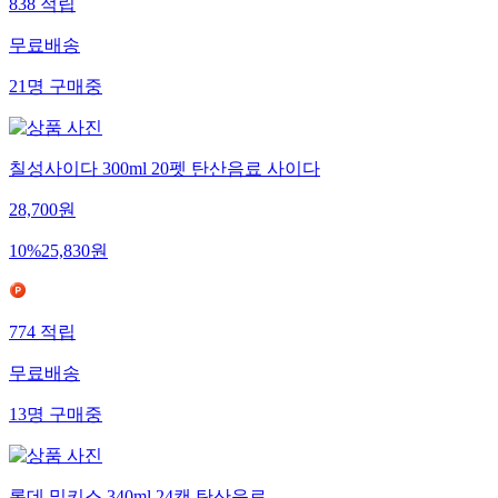
838
적립
무료배송
21
명
구매중
칠성사이다 300ml 20펫 탄산음료 사이다
28,700
원
10
%
25,830
원
774
적립
무료배송
13
명
구매중