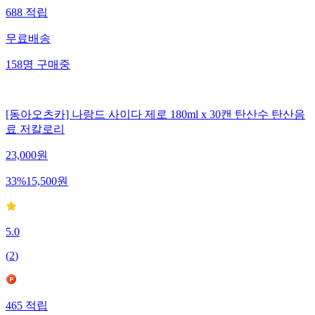
688
적립
무료배송
158
명
구매중
[동아오츠카] 나랑드 사이다 제로 180ml x 30캔 탄산수 탄산음
료 저칼로리
23,000
원
33
%
15,500
원
5.0
(
2
)
465
적립