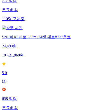
717
적립
무료배송
110
명
구매중
닥터페퍼 제로 355ml 24캔 제로탄산음료
24,400
원
10
%
21,960
원
5.0
(
3
)
658
적립
무료배송