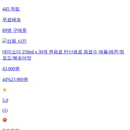
445
적립
무료배송
89
명
구매중
데미소다 250ml x 30개 캔음료 탄산음료 음료수 애플/레몬/청
포도/복숭아맛
43,000
원
44
%
23,900
원
5.0
(
1
)