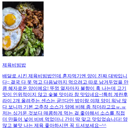
제육비빔밥
배달로 시킨 제육비빔밥인데 혼자먹기엔 양이 진짜 대박입니
다;; 결국 다 못 먹고 다음날까지 먹으려고 따로 남겨두었을 만
큼 혜자로운 양이에요! 뚜껑 열자마자 불향이 훅 나는데 고기
맛이 인위적이지 않고 숯불 맛이라 참 맛있네요~!특히 계란후
라이 2개 올려주는 센스는 굳!! ​다만 밥이랑 야채 양이 워낙 많
다 보니까 기본 고추장 소스가 양에 비해 좀 적더라고요ㅠ.ㅠ
저는 싱거운 것보다 매콤하게 먹는 걸 좋아해서 소스를 직접
더 만들어 넣어 비벼 먹었더니 간이 딱 맞고 맛있었습니다! 양
많고 불맛 나는 제육 좋아하시면 꼭 드셔보세요~^^