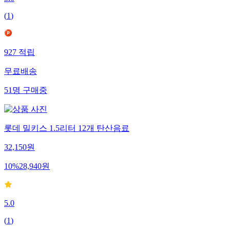
5.0
(
1
)
927
적립
무료배송
51
명
구매중
롯데 밀키스 1.5리터 12개 탄산음료
32,150
원
10
%
28,940
원
5.0
(
1
)