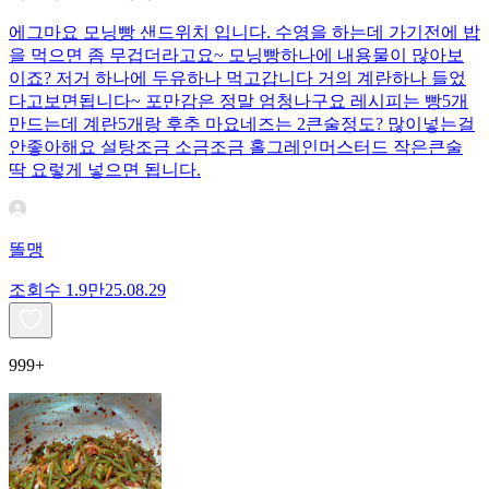
에그마요 모닝빵 샌드위치 입니다. 수영을 하는데 가기전에 밥
을 먹으면 좀 무겁더라고요~ 모닝빵하나에 내용물이 많아보
이죠? 저거 하나에 두유하나 먹고갑니다 거의 계란하나 들었
다고보면됩니다~ 포만감은 정말 엄청나구요 레시피는 빵5개
만드는데 계란5개랑 후추 마요네즈는 2큰술정도? 많이넣는걸
안좋아해요 설탕조금 소금조금 홀그레인머스터드 작은큰술
딱 요렇게 넣으면 됩니다.
똘맹
조회수
1.9만
25.08.29
999+