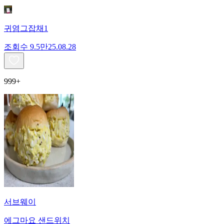
귀염그잡채1
조회수
9.5만
25.08.28
999+
서브웨이
에그마요 샌드위치