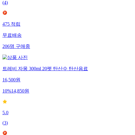
(
4
)
475
적립
무료배송
206
명
구매중
트레비 자몽 300ml 20펫 탄산수 탄산음료
16,500
원
10
%
14,850
원
5.0
(
3
)