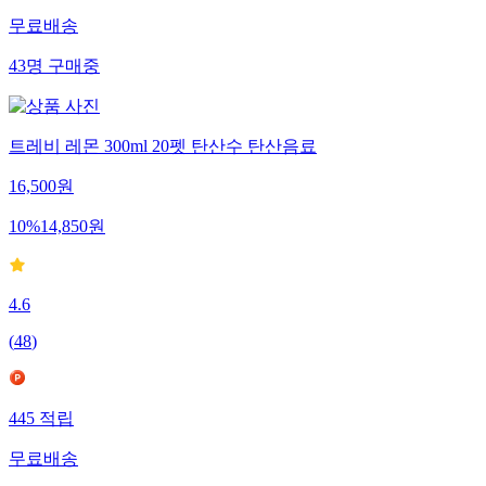
무료배송
43
명
구매중
트레비 레몬 300ml 20펫 탄산수 탄산음료
16,500
원
10
%
14,850
원
4.6
(
48
)
445
적립
무료배송