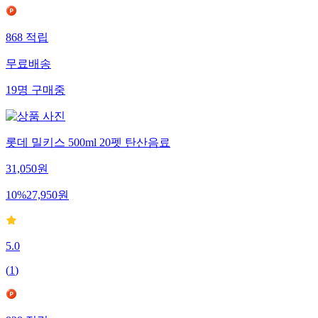
868
적립
무료배송
19
명
구매중
롯데 밀키스 500ml 20펫 탄산음료
31,050
원
10
%
27,950
원
5.0
(
1
)