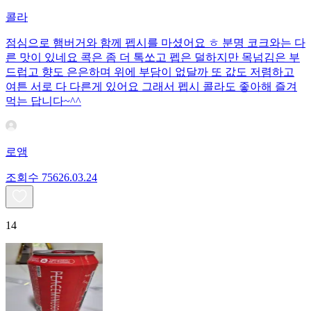
콜라
점심으로 햄버거와 함께 펩시를 마셨어요 ㅎ 분명 코크와는 다
른 맛이 있네요 콕은 좀 더 톡쏘고 펩은 덜하지만 목넘김은 부
드럽고 향도 은은하며 위에 부담이 없달까 또 값도 저렴하고
여튼 서로 다 다른게 있어요 그래서 펩시 콜라도 좋아해 즐겨
먹는 답니다~^^
로앰
조회수
756
26.03.24
14