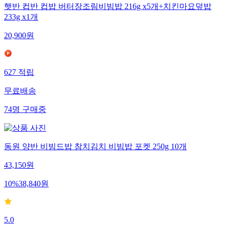
햇반 컵반 컵밥 버터장조림비빔밥 216g x5개+치킨마요덮밥
233g x1개
20,900
원
627
적립
무료배송
74
명
구매중
동원 양반 비빔드밥 참치김치 비빔밥 포켓 250g 10개
43,150
원
10
%
38,840
원
5.0