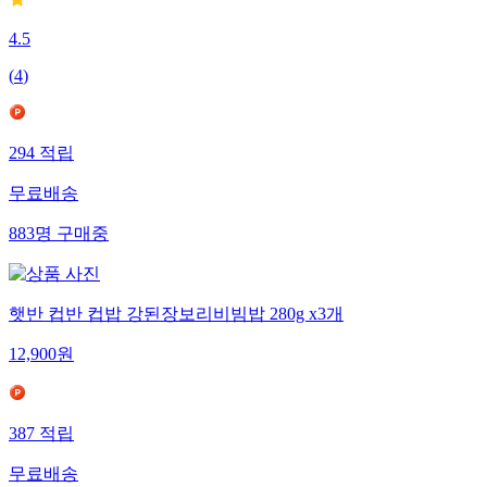
4.5
(
4
)
294
적립
무료배송
883
명
구매중
햇반 컵반 컵밥 강된장보리비빔밥 280g x3개
12,900
원
387
적립
무료배송