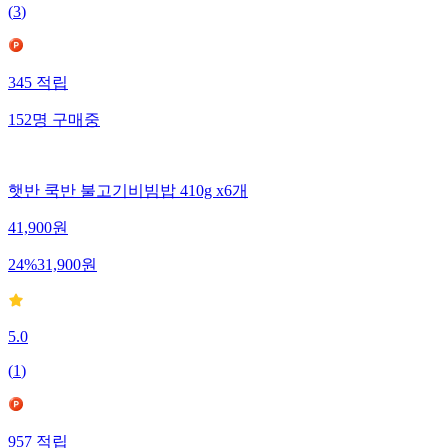
(
3
)
345
적립
152
명
구매중
햇반 쿡반 불고기비빔밥 410g x6개
41,900
원
24
%
31,900
원
5.0
(
1
)
957
적립