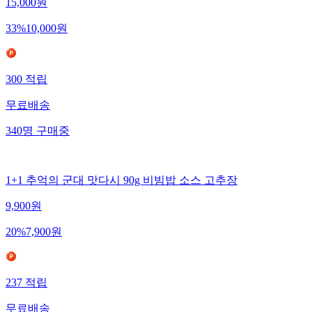
15,000
원
33
%
10,000
원
300
적립
무료배송
340
명
구매중
1+1 추억의 군대 맛다시 90g 비빔밥 소스 고추장
9,900
원
20
%
7,900
원
237
적립