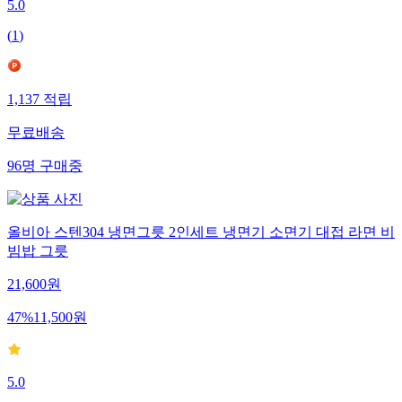
5.0
(
1
)
1,137
적립
무료배송
96
명
구매중
올비아 스텐304 냉면그릇 2인세트 냉면기 소면기 대접 라면 비
빔밥 그릇
21,600
원
47
%
11,500
원
5.0