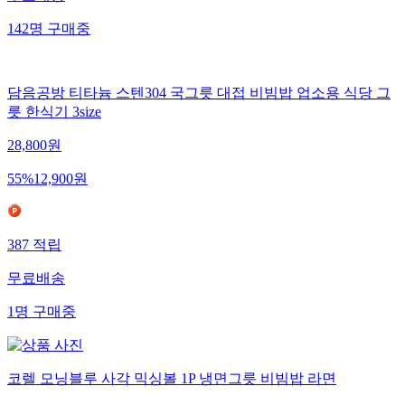
무료배송
142
명
구매중
담음공방 티타늄 스텐304 국그릇 대접 비빔밥 업소용 식당 그
릇 한식기 3size
28,800
원
55
%
12,900
원
387
적립
무료배송
1
명
구매중
코렐 모닝블루 사각 믹싱볼 1P 냉면그릇 비빔밥 라면