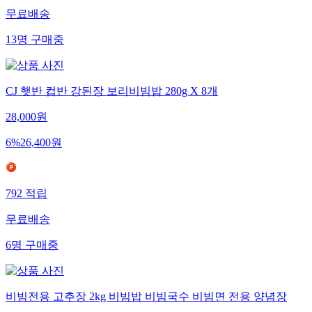
무료배송
13
명
구매중
CJ 햇반 컵반 강된장 보리비빔밥 280g X 8개
28,000
원
6
%
26,400
원
792
적립
무료배송
6
명
구매중
비빔전용 고추장 2kg 비빔밥 비빔국수 비빔면 전용 양념장