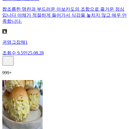
짭조름한 명란과 부드러운 아보카도의 조합으로 즐거운 점심
입니다 야채가 적절하게 들어가서 식감을 놓치지 않고 매우 만
족합니다.
귀염그잡채1
조회수
9.5만
25.08.28
999+