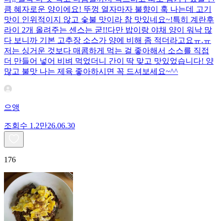
큼 혜자로운 양이에요! 뚜껑 열자마자 불향이 훅 나는데 고기
맛이 인위적이지 않고 숯불 맛이라 참 맛있네요~!특히 계란후
라이 2개 올려주는 센스는 굳!! ​다만 밥이랑 야채 양이 워낙 많
다 보니까 기본 고추장 소스가 양에 비해 좀 적더라고요ㅠ.ㅠ
저는 싱거운 것보다 매콤하게 먹는 걸 좋아해서 소스를 직접
더 만들어 넣어 비벼 먹었더니 간이 딱 맞고 맛있었습니다! 양
많고 불맛 나는 제육 좋아하시면 꼭 드셔보세요~^^
으앵
조회수
1.2만
26.06.30
176