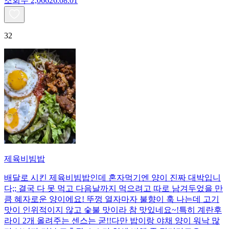
조회수
2,066
26.08.01
32
제육비빔밥
배달로 시킨 제육비빔밥인데 혼자먹기엔 양이 진짜 대박입니
다;; 결국 다 못 먹고 다음날까지 먹으려고 따로 남겨두었을 만
큼 혜자로운 양이에요! 뚜껑 열자마자 불향이 훅 나는데 고기
맛이 인위적이지 않고 숯불 맛이라 참 맛있네요~!특히 계란후
라이 2개 올려주는 센스는 굳!! ​다만 밥이랑 야채 양이 워낙 많