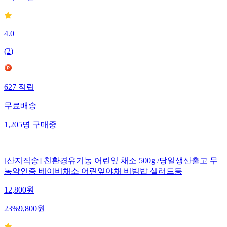
4.0
(
2
)
627
적립
무료배송
1,205
명
구매중
[산지직송] 친환경유기농 어린잎 채소 500g /당일생산출고 무
농약인증 베이비채소 어린잎야채 비빔밥 샐러드등
12,800
원
23
%
9,800
원