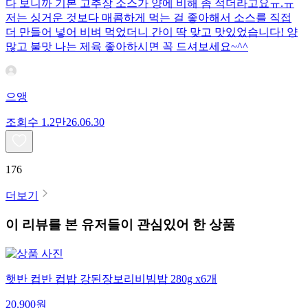
다 보니까 기본 고추장 소스가 양에 비해 좀 적더라고요ㅠ.ㅠ
저는 싱거운 것보다 매콤하게 먹는 걸 좋아해서 소스를 직접
더 만들어 넣어 비벼 먹었더니 간이 딱 맞고 맛있었습니다! 양
많고 불맛 나는 제육 좋아하시면 꼭 드셔보세요~^^
으앵
조회수
1.2만
26.06.30
176
더보기
이 리뷰를 본 유저들이 관심있어 한 상품
햇반 컵반 컵밥 강된장보리비빔밥 280g x6개
20,900
원