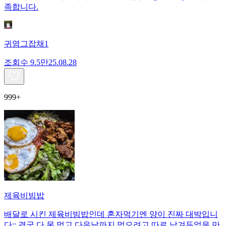
족합니다.
귀염그잡채1
조회수
9.5만
25.08.28
999+
제육비빔밥
배달로 시킨 제육비빔밥인데 혼자먹기엔 양이 진짜 대박입니
다;; 결국 다 못 먹고 다음날까지 먹으려고 따로 남겨두었을 만