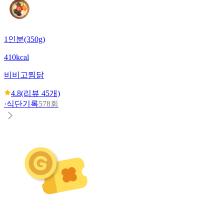
1인분(350g)
410kcal
비비고
찜닭
4.8
(리뷰
45
개)
·
식단기록
578회