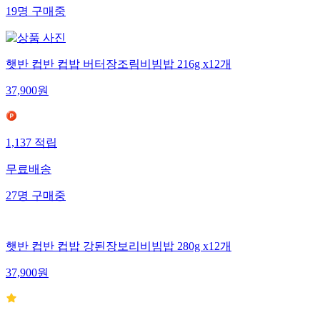
19
명
구매중
햇반 컵반 컵밥 버터장조림비빔밥 216g x12개
37,900
원
1,137
적립
무료배송
27
명
구매중
햇반 컵반 컵밥 강된장보리비빔밥 280g x12개
37,900
원