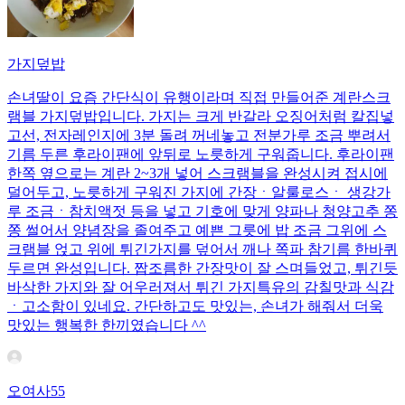
가지덮밥
손녀딸이 요즘 간단식이 유행이라며 직접 만들어준 계란스크
램블 가지덮밥입니다. 가지는 크게 반갈라 오징어처럼 칼집넣
고선, 전자레인지에 3분 돌려 꺼네놓고 전분가루 조금 뿌려서
기름 두른 후라이팬에 앞뒤로 노릇하게 구워줍니다. 후라이팬
한쪽 옆으로는 계란 2~3개 넣어 스크램블을 완성시켜 접시에
덜어두고, 노릇하게 구워진 가지에 간장ㆍ알룰로스ㆍ 생강가
루 조금ㆍ참치액젓 등을 넣고 기호에 맞게 양파나 청양고추 쫑
쫑 썰어서 양념장을 졸여주고 예쁜 그릇에 밥 조금 그위에 스
크램블 얹고 위에 튀긴가지를 덮어서 깨나 쪽파 참기름 한바퀴
두르면 완성입니다. 짭조름한 간장맛이 잘 스며들었고, 튀긴듯
바삭한 가지와 잘 어우러져서 튀긴 가지특유의 감칠맛과 식감
ㆍ고소함이 있네요. 간단하고도 맛있는, 손녀가 해줘서 더욱
맛있는 행복한 한끼였습니다 ^^
오여사55