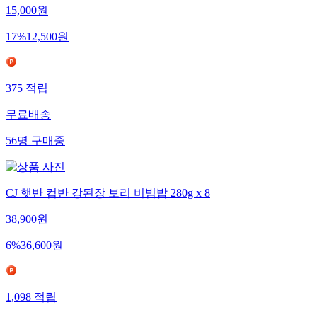
15,000
원
17
%
12,500
원
375
적립
무료배송
56
명
구매중
CJ 햇반 컵반 강된장 보리 비빔밥 280g x 8
38,900
원
6
%
36,600
원
1,098
적립