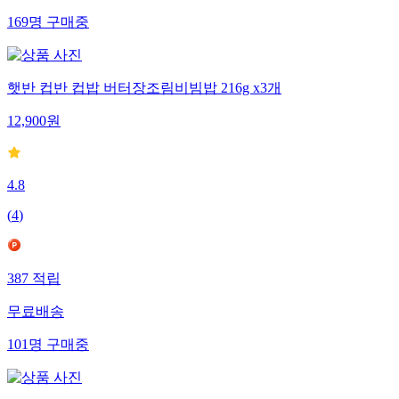
169
명
구매중
햇반 컵반 컵밥 버터장조림비빔밥 216g x3개
12,900
원
4.8
(
4
)
387
적립
무료배송
101
명
구매중