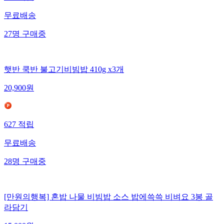
무료배송
27
명
구매중
햇반 쿡반 불고기비빔밥 410g x3개
20,900
원
627
적립
무료배송
28
명
구매중
[만원의행복] 혼밥 나물 비빔밥 소스 밥에쓱쓱 비벼요 3봉 골
라담기