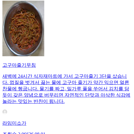
고구마줄기무침
새벽에 24시간 식자재마트에 가서 고구마줄기 3단을 샀습니
다. 껍질을 벗겨서 끓는 물에 고구마 줄기가 약간 익으면 얼른
찬물에 헹굽니다. 물기를 짜고, 밀가루 풀을 쑤어서 김치를 담
듯이 갖은 양념으로 버무리면 자연적인 단맛과 아삭한 식감에
놀라는 맛있는 반찬이 됩니다.
라임미소가