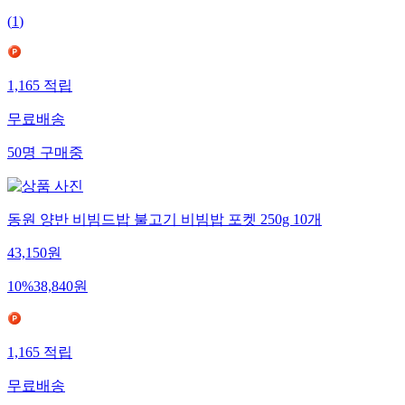
(
1
)
1,165
적립
무료배송
50
명
구매중
동원 양반 비빔드밥 불고기 비빔밥 포켓 250g 10개
43,150
원
10
%
38,840
원
1,165
적립
무료배송