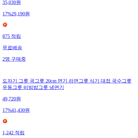
35,030
원
17
%
29,190
원
875
적립
무료배송
2
명
구매중
도자기 그릇 국그릇 20cm 면기 라면그릇 식기 대접 국수그릇
우동그릇 비빔밥그릇 냉면기
49,720
원
17
%
41,430
원
1,242
적립