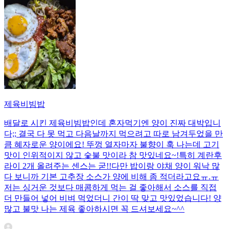
제육비빔밥
배달로 시킨 제육비빔밥인데 혼자먹기엔 양이 진짜 대박입니
다;; 결국 다 못 먹고 다음날까지 먹으려고 따로 남겨두었을 만
큼 혜자로운 양이에요! 뚜껑 열자마자 불향이 훅 나는데 고기
맛이 인위적이지 않고 숯불 맛이라 참 맛있네요~!특히 계란후
라이 2개 올려주는 센스는 굳!! ​다만 밥이랑 야채 양이 워낙 많
다 보니까 기본 고추장 소스가 양에 비해 좀 적더라고요ㅠ.ㅠ
저는 싱거운 것보다 매콤하게 먹는 걸 좋아해서 소스를 직접
더 만들어 넣어 비벼 먹었더니 간이 딱 맞고 맛있었습니다! 양
많고 불맛 나는 제육 좋아하시면 꼭 드셔보세요~^^