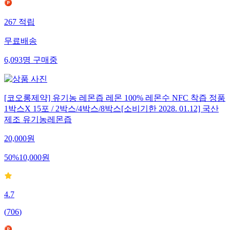
267
적립
무료배송
6,093
명
구매중
[코오롱제약] 유기농 레몬즙 레몬 100% 레몬수 NFC 착즙 정품
1박스X 15포 / 2박스/4박스/8박스[소비기한 2028. 01.12] 국산
제조 유기농레몬즙
20,000
원
50
%
10,000
원
4.7
(
706
)