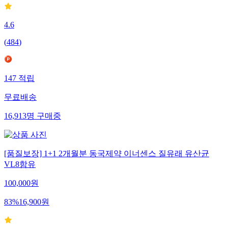
4.6
(
484
)
147
적립
무료배송
16,913
명
구매중
[품질보장] 1+1 2개월분 동국제약 이너센스 질유래 유산균
VL8함유
100,000
원
83
%
16,900
원