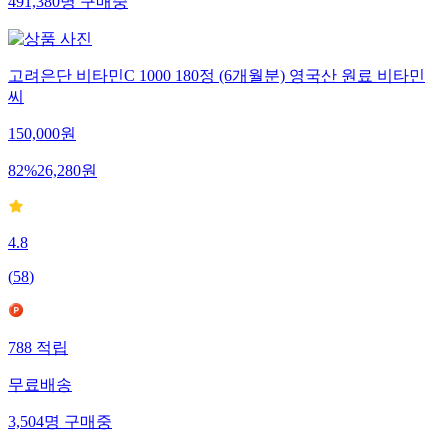
491,380
명
구매중
고려은단 비타민C 1000 180정 (6개월분) 영국산 원료 비타민
씨
150,000
원
82
%
26,280
원
4.8
(
58
)
788
적립
무료배송
3,504
명
구매중