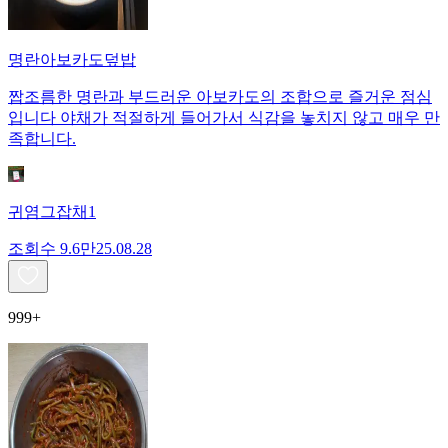
명란아보카도덮밥
짭조름한 명란과 부드러운 아보카도의 조합으로 즐거운 점심
입니다 야채가 적절하게 들어가서 식감을 놓치지 않고 매우 만
족합니다.
귀염그잡채1
조회수
9.6만
25.08.28
999+