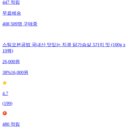
447
적립
무료배송
408,509
명
구매중
스팀오븐공법 국내산 맛있는 치큐 닭가슴살 3가지 맛 (100g x
10팩)
26,000
원
38
%
16,000
원
4.7
(
199
)
480
적립