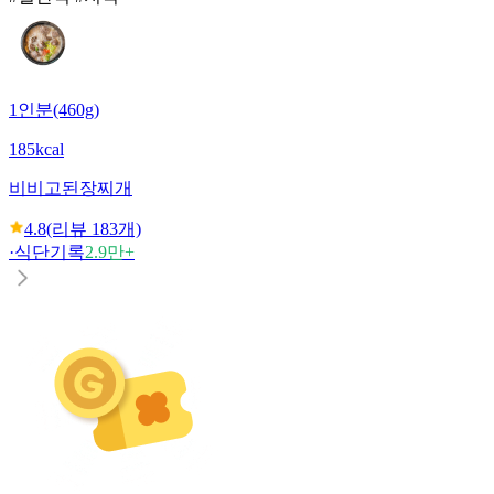
1인분(460g)
185kcal
비비고
된장찌개
4.8
(리뷰
183
개)
·
식단기록
2.9만+