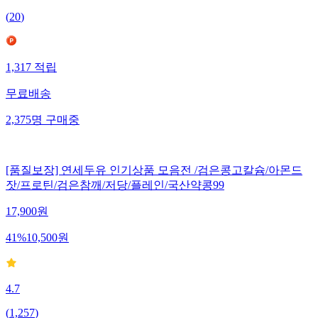
(
20
)
1,317
적립
무료배송
2,375
명
구매중
[품질보장] 연세두유 인기상품 모음전 /검은콩고칼슘/아몬드
잣/프로틴/검은참깨/저당/플레인/국산약콩99
17,900
원
41
%
10,500
원
4.7
(
1,257
)