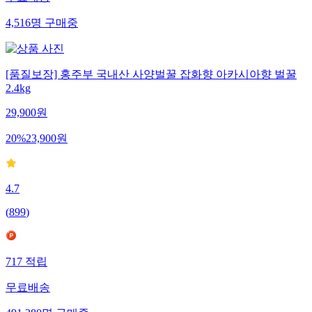
무료배송
4,516
명
구매중
[품질보장] 홍주부 국내산 사양벌꿀 잡화향 아카시아향 벌꿀
2.4kg
29,900
원
20
%
23,900
원
4.7
(
899
)
717
적립
무료배송