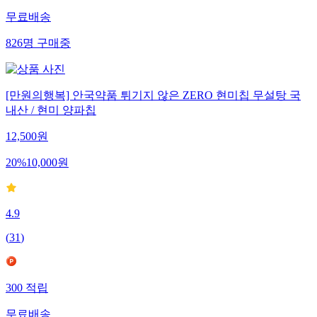
무료배송
826
명
구매중
[만원의행복] 안국약품 튀기지 않은 ZERO 현미칩 무설탕 국
내산 / 현미 양파칩
12,500
원
20
%
10,000
원
4.9
(
31
)
300
적립