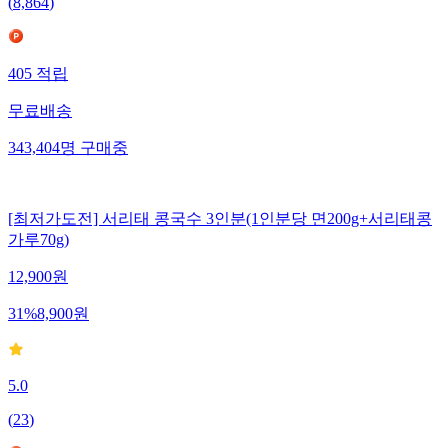
(
8,864
)
405
적립
무료배송
343,404
명
구매중
[최저가도전] 서리태 콩국수 3인분(1인분당 면200g+서리태콩
가루70g)
12,900
원
31
%
8,900
원
5.0
(
23
)