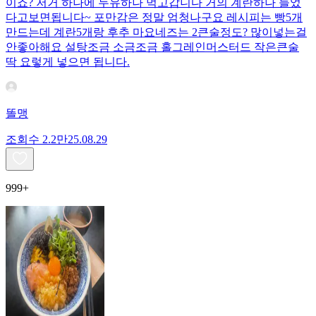
이죠? 저거 하나에 두유하나 먹고갑니다 거의 계란하나 들었
다고보면됩니다~ 포만감은 정말 엄청나구요 레시피는 빵5개
만드는데 계란5개랑 후추 마요네즈는 2큰술정도? 많이넣는걸
안좋아해요 설탕조금 소금조금 홀그레인머스터드 작은큰술
딱 요렇게 넣으면 됩니다.
똘맹
조회수
2.2만
25.08.29
999+