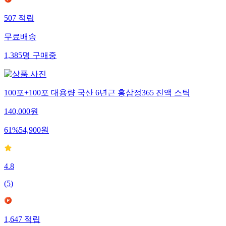
507
적립
무료배송
1,385
명
구매중
100포+100포 대용량 국산 6년근 홍삼정365 진액 스틱
140,000
원
61
%
54,900
원
4.8
(
5
)
1,647
적립