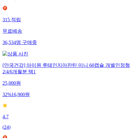
315
적립
무료배송
36,534
명
구매중
[안국건강] 아이원 루테인지아잔틴 미니 60캡슐 개별인정형
2/4/6개월분 택1
25,000
원
32
%
16,900
원
4.7
(
24
)