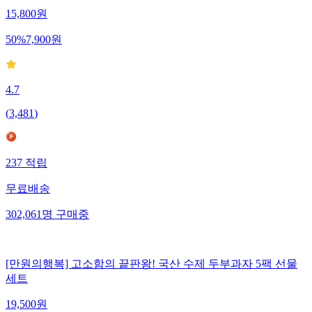
15,800
원
50
%
7,900
원
4.7
(
3,481
)
237
적립
무료배송
302,061
명
구매중
[만원의행복] 고소함의 끝판왕! 국산 수제 두부과자 5팩 선물
세트
19,500
원