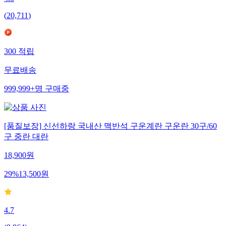
(
20,711
)
300
적립
무료배송
999,999+
명
구매중
[품질보장] 신선하랑 국내산 맥반석 구운계란 구운란 30구/60
구 중란 대란
18,900
원
29
%
13,500
원
4.7