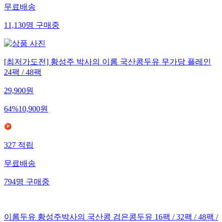
무료배송
11,130
명
구매중
[최저가도전] 황성주 박사의 이롬 국산콩두유 무가당 플레인
24팩 / 48팩
29,900
원
64
%
10,900
원
327
적립
무료배송
794
명
구매중
이롬두유 황성주박사의 국산콩 검은콩두유 16팩 / 32팩 / 48팩 /