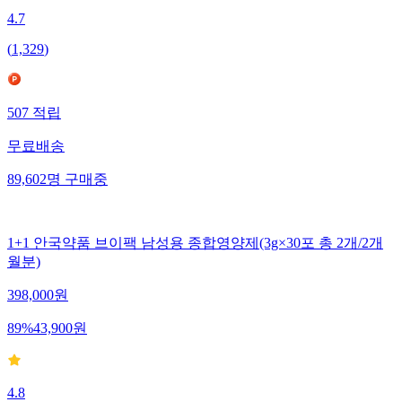
4.7
(
1,329
)
507
적립
무료배송
89,602
명
구매중
1+1 안국약품 브이팩 남성용 종합영양제(3g×30포 총 2개/2개
월분)
398,000
원
89
%
43,900
원
4.8