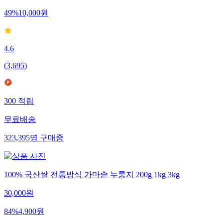
49
%
10,000
원
4.6
(
3,695
)
300
적립
무료배송
323,395
명
구매중
100% 국산쌀 전통방식 가마솥 누룽지 200g 1kg 3kg
30,000
원
84
%
4,900
원