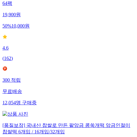
64팩
19,900
원
50
%
10,000
원
4.6
(
162
)
300
적립
무료배송
12,054
명
구매중
[품질보장] 국내산 찹쌀로 만든 팥앙금 콩쑥개떡 앙금인절미
찹쌀떡 6개입 / 16개입/32개입