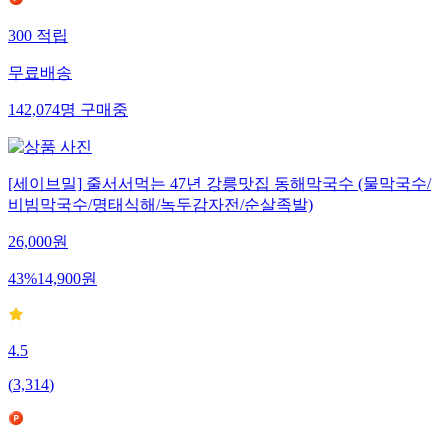
300
적립
무료배송
142,074
명
구매중
[세이브밀] 줄서서먹는 47년 강릉맛집 동해막국수 (물막국수/
비빔막국수/명태식해/녹두감자전/순살족발)
26,000
원
43
%
14,900
원
4.5
(
3,314
)