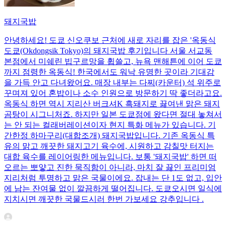
돼지국밥
안녕하세요! 도쿄 신오쿠보 근처에 새로 자리를 잡은 '옥동식
도쿄(Okdongsik Tokyo)의 돼지국밥 후기입니다 서울 서교동
본점에서 미쉐린 빕구르망을 휩쓸고, 뉴욕 맨해튼에 이어 도쿄
까지 점령한 옥동식! 한국에서도 워낙 유명한 곳이라 기대감
을 가득 안고 다녀왔어요. 매장 내부는 다찌(카운터) 석 위주로
꾸며져 있어 혼밥이나 소수 인원으로 방문하기 딱 좋더라고요.
옥동식 하면 역시 지리산 버크셔K 흑돼지로 끓여낸 맑은 돼지
곰탕이 시그니처죠. 하지만 일본 도쿄점에 왔다면 절대 놓쳐서
는 안 되는 컬래버레이션이자 현지 특화 메뉴가 있습니다. 기
간한정 하마구리(대합조개) 돼지국밥입니다. 기존 옥동식 특
유의 맑고 깨끗한 돼지고기 육수에, 시원하고 감칠맛 터지는
대합 육수를 레이어링한 메뉴입니다. 보통 '돼지국밥' 하면 떠
오르는 뽀얗고 진한 묵직함이 아니라, 마치 잘 끓인 프리미엄
지리처럼 투명하고 맑은 국물이에요. 잡내는 단 1도 없고, 입안
에 남는 잔여물 없이 깔끔하게 떨어집니다. 도쿄오시면 일식에
지치시면 깨끗한 국물드시러 한번 가보세요 강추입니다 .