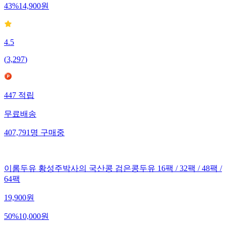
43
%
14,900
원
4.5
(
3,297
)
447
적립
무료배송
407,791
명
구매중
이롬두유 황성주박사의 국산콩 검은콩두유 16팩 / 32팩 / 48팩 /
64팩
19,900
원
50
%
10,000
원