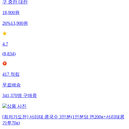
구 중란 대란
18,900
원
26
%
13,900
원
4.7
(
8,834
)
417
적립
무료배송
341,370
명
구매중
[최저가도전] 서리태 콩국수 3인분(1인분당 면200g+서리태콩
가루70g)