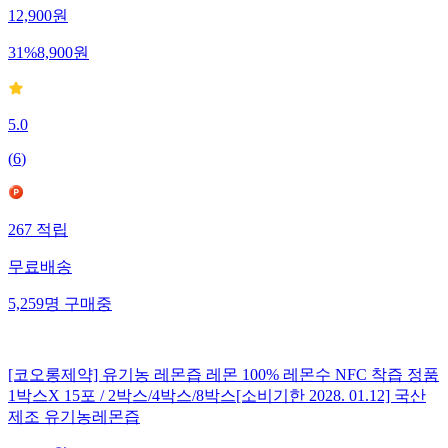
12,900
원
31
%
8,900
원
5.0
(
6
)
267
적립
무료배송
5,259
명
구매중
[코오롱제약] 유기농 레몬즙 레몬 100% 레몬수 NFC 착즙 정품
1박스X 15포 / 2박스/4박스/8박스[소비기한 2028. 01.12] 국산
제조 유기농레몬즙