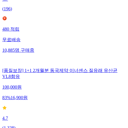
4.7
(
196
)
480
적립
무료배송
10,885
명
구매중
[품질보장] 1+1 2개월분 동국제약 이너센스 질유래 유산균
VL8함유
100,000
원
83
%
16,900
원
4.7