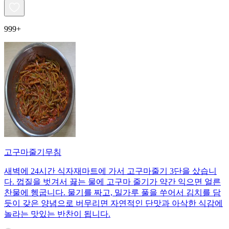
999+
고구마줄기무침
새벽에 24시간 식자재마트에 가서 고구마줄기 3단을 샀습니
다. 껍질을 벗겨서 끓는 물에 고구마 줄기가 약간 익으면 얼른
찬물에 헹굽니다. 물기를 짜고, 밀가루 풀을 쑤어서 김치를 담
듯이 갖은 양념으로 버무리면 자연적인 단맛과 아삭한 식감에
놀라는 맛있는 반찬이 됩니다.