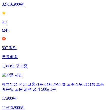
32
%
16,900
원
4.7
(
24
)
507
적립
무료배송
1,343
명
구매중
해썹인증 국산 고춧가루 강화 26년 햇 고추가루 김장용 보통
매운맛 고운 굵은 굵기 500g 1근
17,900
원
11
%
15,900
원