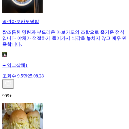
명란아보카도덮밥
짭조름한 명란과 부드러운 아보카도의 조합으로 즐거운 점심
입니다 야채가 적절하게 들어가서 식감을 놓치지 않고 매우 만
족합니다.
귀염그잡채1
조회수
9.5만
25.08.28
999+