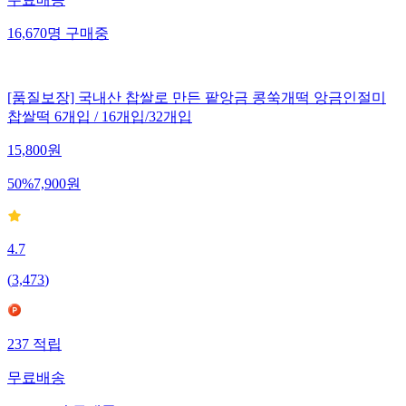
무료배송
16,670
명
구매중
[품질보장] 국내산 찹쌀로 만든 팥앙금 콩쑥개떡 앙금인절미
찹쌀떡 6개입 / 16개입/32개입
15,800
원
50
%
7,900
원
4.7
(
3,473
)
237
적립
무료배송