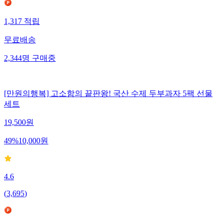
1,317
적립
무료배송
2,344
명
구매중
[만원의행복] 고소함의 끝판왕! 국산 수제 두부과자 5팩 선물
세트
19,500
원
49
%
10,000
원
4.6
(
3,695
)