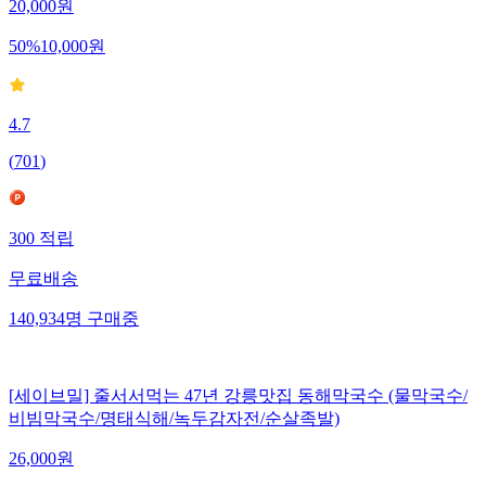
20,000
원
50
%
10,000
원
4.7
(
701
)
300
적립
무료배송
140,934
명
구매중
[세이브밀] 줄서서먹는 47년 강릉맛집 동해막국수 (물막국수/
비빔막국수/명태식해/녹두감자전/순살족발)
26,000
원