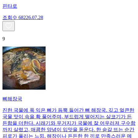
핀타로
조회수
682
26.07.28
9
뼈해장국
진한 국물에 푹 익은 뼈가 듬뿍 들어간 뼈 해장국. 깊고 얼큰한
국물 맛이 속을 확 풀어주며, 부드럽게 떨어지는 살코기가 든
든함을 더한다. 시래기와 우거지가 국물에 잘 어우러져 구수함
까지 살렸고, 매콤한 양념이 입맛을 돋운다. 한 숟갈 뜨는 순간
피로가 풀리는 느낌, 해장이나 든든한 한 끼로 만족스러운 메