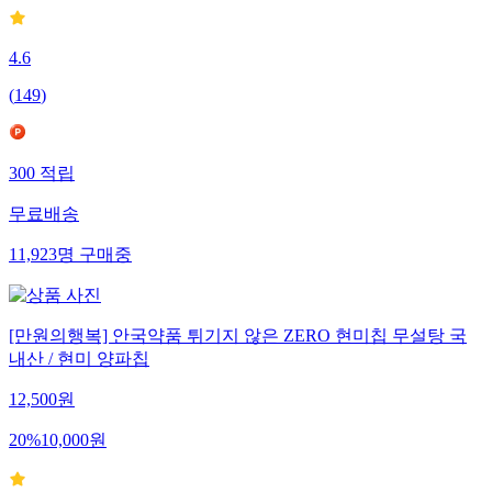
4.6
(
149
)
300
적립
무료배송
11,923
명
구매중
[만원의행복] 안국약품 튀기지 않은 ZERO 현미칩 무설탕 국
내산 / 현미 양파칩
12,500
원
20
%
10,000
원