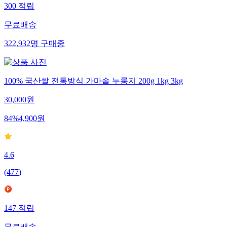
300
적립
무료배송
322,932
명
구매중
100% 국산쌀 전통방식 가마솥 누룽지 200g 1kg 3kg
30,000
원
84
%
4,900
원
4.6
(
477
)
147
적립