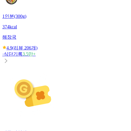
1인분(300g)
374kcal
해장국
4.9
(리뷰
206
개)
·
식단기록
3.5만+