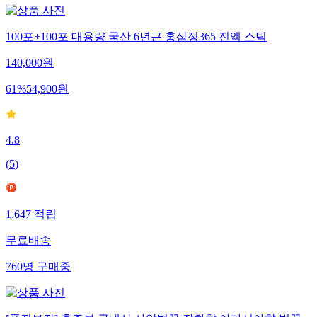
100포+100포 대용량 국산 6년근 홍삼정365 진액 스틱
140,000
원
61
%
54,900
원
4.8
(
5
)
1,647
적립
무료배송
760
명
구매중