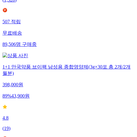
(
1,328
)
507
적립
무료배송
89,506
명
구매중
1+1 안국약품 브이팩 남성용 종합영양제(3g×30포 총 2개/2개
월분)
398,000
원
89
%
43,900
원
4.8
(
19
)