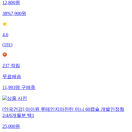
12,800
원
38
%
7,900
원
4.6
(
191
)
237
적립
무료배송
11,993
명
구매중
[안국건강] 아이원 루테인지아잔틴 미니 60캡슐 개별인정형
2/4/6개월분 택1
25,000
원