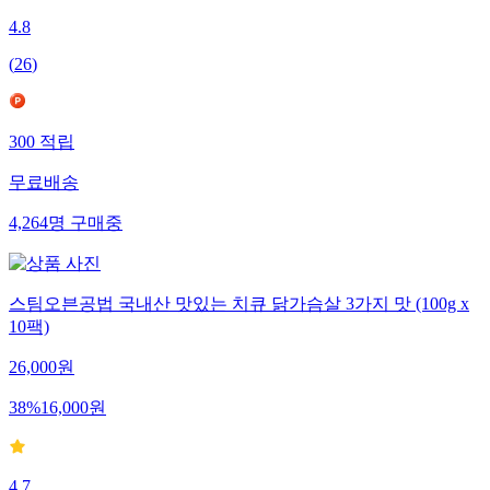
4.8
(
26
)
300
적립
무료배송
4,264
명
구매중
스팀오븐공법 국내산 맛있는 치큐 닭가슴살 3가지 맛 (100g x
10팩)
26,000
원
38
%
16,000
원