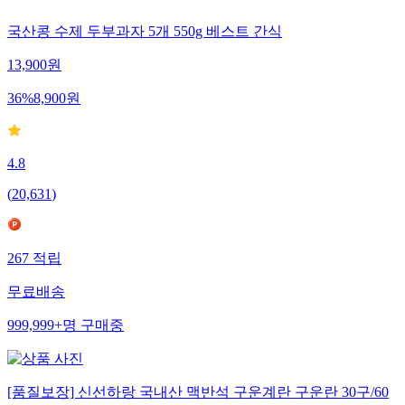
국산콩 수제 두부과자 5개 550g 베스트 간식
13,900
원
36
%
8,900
원
4.8
(
20,631
)
267
적립
무료배송
999,999+
명
구매중
[품질보장] 신선하랑 국내산 맥반석 구운계란 구운란 30구/60