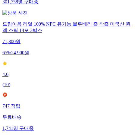
301,758
명
구매중
드림이음 리얼 100% NFC 유기농 블루베리 즙 착즙 미국산 원
액 스틱 14포 3박스
71,800
원
65
%
24,900
원
4.6
(
10
)
747
적립
무료배송
1,741
명
구매중