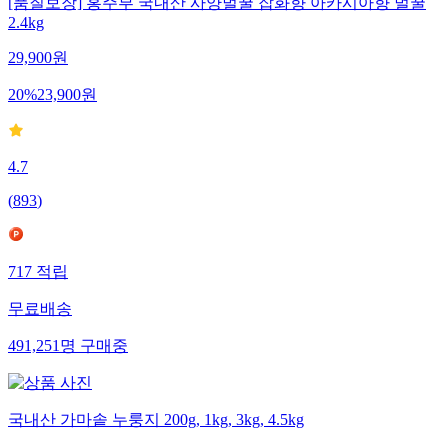
[품질보장] 홍주부 국내산 사양벌꿀 잡화향 아카시아향 벌꿀
2.4kg
29,900
원
20
%
23,900
원
4.7
(
893
)
717
적립
무료배송
491,251
명
구매중
국내산 가마솥 누룽지 200g, 1kg, 3kg, 4.5kg