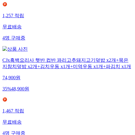
1,257
적립
무료배송
4
명
구매중
CJx흑백요리사 햇반 컵반 꽈리고추돼지고기덮밥 x2개+묵은
지참치덮밥 x2개+김치우동 x1개+미역우동 x1개+파김치 x1개
74,900
원
35
%
48,900
원
1,467
적립
무료배송
4
명
구매중