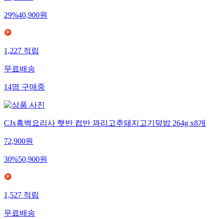
29
%
40,900
원
1,227
적립
무료배송
14
명
구매중
CJx흑백요리사 햇반 컵반 꽈리고추돼지고기덮밥 264g x8개
72,900
원
30
%
50,900
원
1,527
적립
무료배송