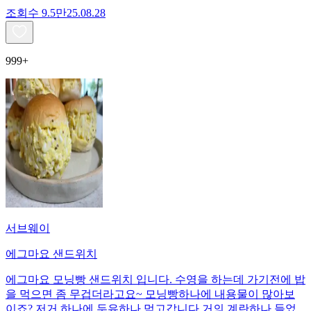
조회수
9.5만
25.08.28
999+
서브웨이
에그마요 샌드위치
에그마요 모닝빵 샌드위치 입니다. 수영을 하는데 가기전에 밥
을 먹으면 좀 무겁더라고요~ 모닝빵하나에 내용물이 많아보
이죠? 저거 하나에 두유하나 먹고갑니다 거의 계란하나 들었