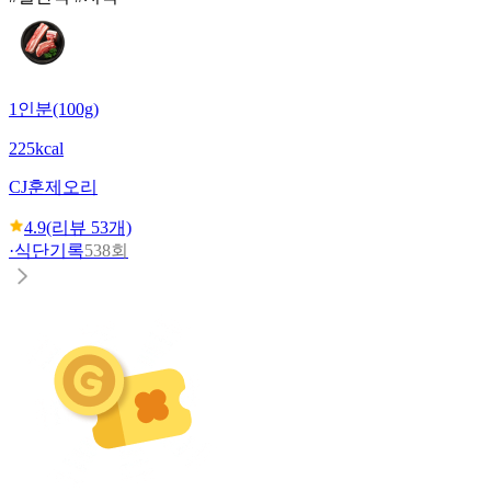
1인분(100g)
225kcal
CJ
훈제오리
4.9
(리뷰
53
개)
·
식단기록
538회