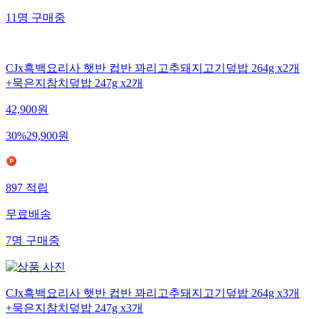
11
명
구매중
CJx흑백요리사 햇반 컵반 꽈리고추돼지고기덮밥 264g x2개
+묵은지참치덮밥 247g x2개
42,900
원
30
%
29,900
원
897
적립
무료배송
7
명
구매중
CJx흑백요리사 햇반 컵반 꽈리고추돼지고기덮밥 264g x3개
+묵은지참치덮밥 247g x3개