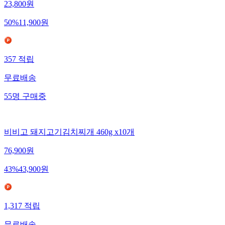
23,800
원
50
%
11,900
원
357
적립
무료배송
55
명
구매중
비비고 돼지고기김치찌개 460g x10개
76,900
원
43
%
43,900
원
1,317
적립