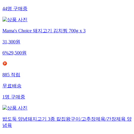
44
명
구매중
Mama's Choice 돼지고기 김치찜 700g x 3
31,300
원
6
%
29,500
원
885
적립
무료배송
1
명
구매중
밥도둑 양념돼지고기 3종 칼집왕구이/고추장제육/간장제육 양
념육