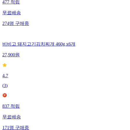
477
적립
무료배송
274
명
구매중
비비고 돼지고기김치찌개 460g x6개
27,900
원
4.7
(
3
)
837
적립
무료배송
171
명
구매중