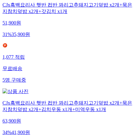
CJx흑백요리사 햇반 컵반 꽈리고추돼지고기덮밥 x2개+묵은
지참치덮밥 x2개+갓김치 x1개
51,900
원
31
%
35,900
원
1,077
적립
무료배송
5
명
구매중
CJx흑백요리사 햇반 컵반 꽈리고추돼지고기덮밥 x2개+묵은
지참치덮밥 x2개+김치우동 x1개+미역우동 x1개
63,900
원
34
%
41,900
원