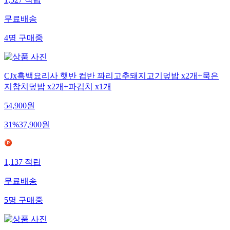
1,527
적립
무료배송
4
명
구매중
CJx흑백요리사 햇반 컵반 꽈리고추돼지고기덮밥 x2개+묵은
지참치덮밥 x2개+파김치 x1개
54,900
원
31
%
37,900
원
1,137
적립
무료배송
5
명
구매중