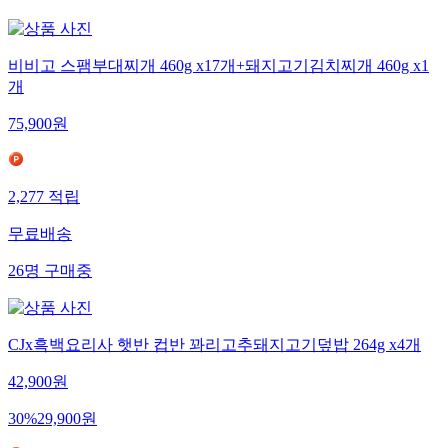
비비고 스팸부대찌개 460g x17개+돼지고기김치찌개 460g x1
개
75,900
원
2,277
적립
무료배송
26
명
구매중
CJx흑백요리사 햇반 컵반 꽈리고추돼지고기덮밥 264g x4개
42,900
원
30
%
29,900
원