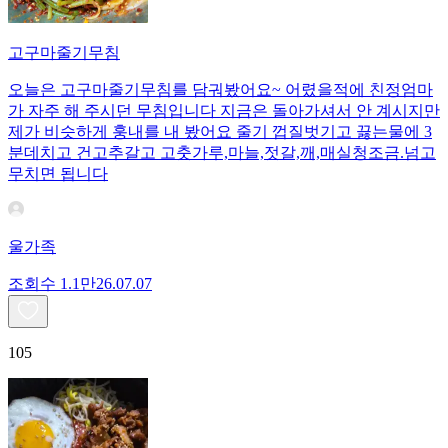
고구마줄기무침
오늘은 고구마줄기무침를 담궈봤어요~ 어렸을적에 친정엄마
가 자주 해 주시던 무침입니다 지금은 돌아가셔서 안 계시지만
제가 비슷하게 훙내를 내 봤어요 줄기 껍질벗기고 끓는물에 3
분데치고 건고추갈고 고춧가루,마늘,젓갈,깨,매실청조금.넘고
무치면 됩니다
울가족
조회수
1.1만
26.07.07
105