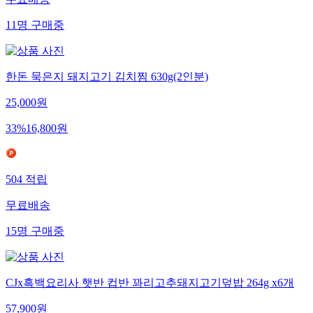
무료배송
11
명
구매중
한돈 묵은지 돼지고기 김치찜 630g(2인분)
25,000
원
33
%
16,800
원
504
적립
무료배송
15
명
구매중
CJx흑백요리사 햇반 컵반 꽈리고추돼지고기덮밥 264g x6개
57,900
원