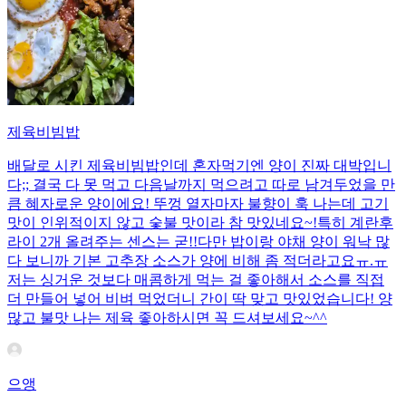
제육비빔밥
배달로 시킨 제육비빔밥인데 혼자먹기엔 양이 진짜 대박입니
다;; 결국 다 못 먹고 다음날까지 먹으려고 따로 남겨두었을 만
큼 혜자로운 양이에요! 뚜껑 열자마자 불향이 훅 나는데 고기
맛이 인위적이지 않고 숯불 맛이라 참 맛있네요~!특히 계란후
라이 2개 올려주는 센스는 굳!! ​다만 밥이랑 야채 양이 워낙 많
다 보니까 기본 고추장 소스가 양에 비해 좀 적더라고요ㅠ.ㅠ
저는 싱거운 것보다 매콤하게 먹는 걸 좋아해서 소스를 직접
더 만들어 넣어 비벼 먹었더니 간이 딱 맞고 맛있었습니다! 양
많고 불맛 나는 제육 좋아하시면 꼭 드셔보세요~^^
으앵