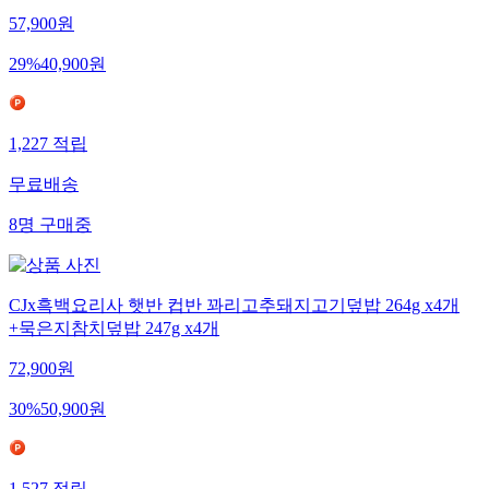
57,900
원
29
%
40,900
원
1,227
적립
무료배송
8
명
구매중
CJx흑백요리사 햇반 컵반 꽈리고추돼지고기덮밥 264g x4개
+묵은지참치덮밥 247g x4개
72,900
원
30
%
50,900
원