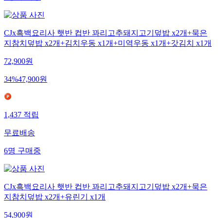
CJx흑백요리사 햇반 컵반 꽈리고추돼지고기덮밥 x2개+묵은
지참치덮밥 x2개+김치우동 x1개+미역우동 x1개+갓김치 x1개
72,900
원
34
%
47,900
원
1,437
적립
무료배송
6
명
구매중
CJx흑백요리사 햇반 컵반 꽈리고추돼지고기덮밥 x2개+묵은
지참치덮밥 x2개+유린기 x1개
54,900
원