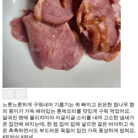
노릇노릇하게 구워내어 기름기는 쏙 빠지고 은은한 참나무 향
의 풍미가 가득 배어있는 훈제오리를 맛있게 구워 먹었어요.
달궈진 팬에 올리자마자 지글지글 소리를 내며 고소한 냄새가
온 집안에 퍼지는데, 한 점 집어 입에 넣으면 겉은 바삭하고 속
은 촉촉하면서도 부드러운 육질이 입안 가득 풍성하게 씹혀요.
#일반식 #저녁