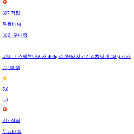
897
적립
무료배송
36
명
구매중
비비고 스팸부대찌개 460g x5개+돼지고기김치찌개 460g x1개
27,900
원
5.0
(
1
)
837
적립
무료배송