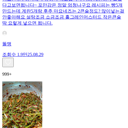
다고보면됩니다~ 포만감은 정말 엄청나구요 레시피는 빵5개
만드는데 계란5개랑 후추 마요네즈는 2큰술정도? 많이넣는걸
안좋아해요 설탕조금 소금조금 홀그레인머스터드 작은큰술
딱 요렇게 넣으면 됩니다.
똘맹
조회수
1.9만
25.08.29
999+