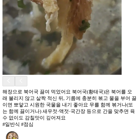
해장으로 북어국 끓여 먹었어요 북어국(황태국)은 북어를 오
래 불리지 않고 살짝 적신 뒤, 기름에 충분히 볶고 물을 부어 끓
이면 뽀얗고 시원한 국물을 내기 좋아요 무를 함께 볶거나(또
는 함께 끓이거나) 새우젓·액젓·국간장 등으로 간을 맞추면 육
수 없이도 감칠맛이 깊어져요
#일반식 #점심