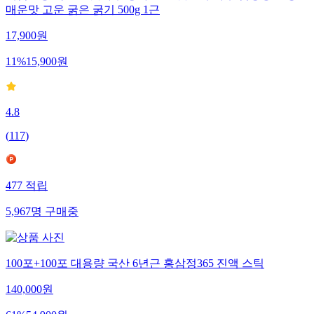
해썹인증 국산 고춧가루 강화 26년 햇 고추가루 김장용 보통
매운맛 고운 굵은 굵기 500g 1근
17,900
원
11
%
15,900
원
4.8
(
117
)
477
적립
5,967
명
구매중
100포+100포 대용량 국산 6년근 홍삼정365 진액 스틱
140,000
원