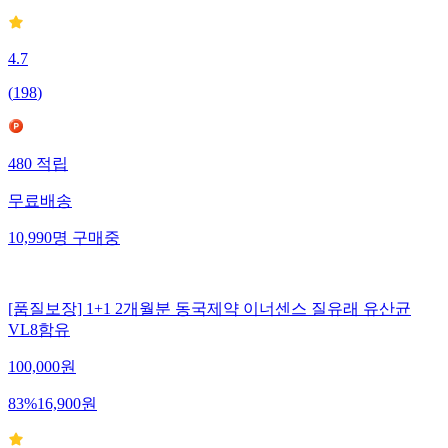
4.7
(
198
)
480
적립
무료배송
10,990
명
구매중
[품질보장] 1+1 2개월분 동국제약 이너센스 질유래 유산균
VL8함유
100,000
원
83
%
16,900
원