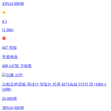
43
%
14,900
원
4.5
(
3,306
)
447
적립
무료배송
408,147
명
구매중
스팀오븐공법 국내산 맛있는 치큐 닭가슴살 3가지 맛 (100g x
10팩)
26,000
원
38
%
16,000
원