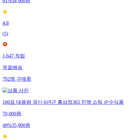
61
%
54,900
원
4.8
(
5
)
1,647
적립
무료배송
792
명
구매중
100포 대용량 국산 6년근 홍삼정365 진액 스틱 순수식품
70,000
원
49
%
35,900
원