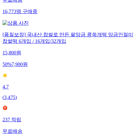
무료배송
16,773
명
구매중
[품질보장] 국내산 찹쌀로 만든 팥앙금 콩쑥개떡 앙금인절미
찹쌀떡 6개입 / 16개입/32개입
15,800
원
50
%
7,900
원
4.7
(
3,475
)
237
적립
무료배송