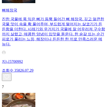
뼈해장국
진한 국물에 푹 익은 뼈가 듬뿍 들어간 뼈 해장국. 깊고 얼큰한
국물 맛이 속을 확 풀어주며, 부드럽게 떨어지는 살코기가 든
든함을 더한다. 시래기와 우거지가 국물에 잘 어우러져 구수함
까지 살렸고, 매콤한 양념이 입맛을 돋운다. 한 숟갈 뜨는 순간
피로가 풀리는 느낌, 해장이나 든든한 한 끼로 만족스러운 메
뉴다.
지니5700992
조회수
358
26.07.29
7