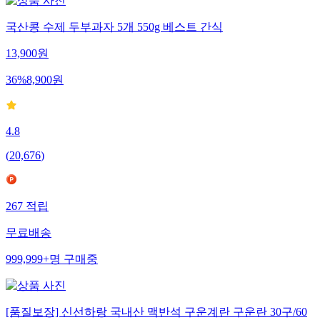
국산콩 수제 두부과자 5개 550g 베스트 간식
13,900
원
36
%
8,900
원
4.8
(
20,676
)
267
적립
무료배송
999,999+
명
구매중
[품질보장] 신선하랑 국내산 맥반석 구운계란 구운란 30구/60