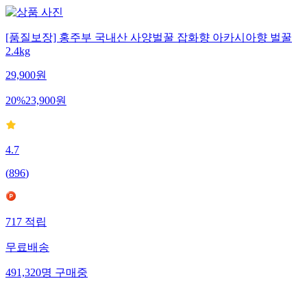
[품질보장] 홍주부 국내산 사양벌꿀 잡화향 아카시아향 벌꿀
2.4kg
29,900
원
20
%
23,900
원
4.7
(
896
)
717
적립
무료배송
491,320
명
구매중