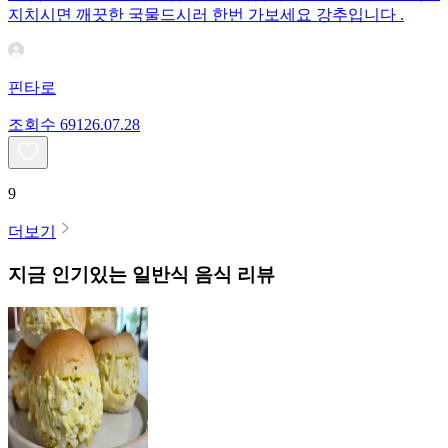
지치시면 깨끗한 국물드시러 한번 가보세요 강추입니다 .
핀타로
조회수
691
26.07.28
9
더보기
지금 인기있는
일반식
음식 리뷰