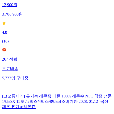
12,900
원
31
%
8,900
원
4.9
(
18
)
267
적립
무료배송
5,732
명
구매중
[코오롱제약] 유기농 레몬즙 레몬 100% 레몬수 NFC 착즙 정품
1박스X 15포 / 2박스/4박스/8박스[소비기한 2028. 01.12] 국산
제조 유기농레몬즙