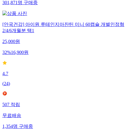
301,871
명
구매중
[안국건강] 아이원 루테인지아잔틴 미니 60캡슐 개별인정형
2/4/6개월분 택1
25,000
원
32
%
16,900
원
4.7
(
24
)
507
적립
무료배송
1,354
명
구매중