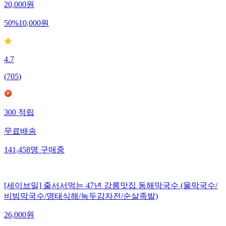
20,000
원
50
%
10,000
원
4.7
(
705
)
300
적립
무료배송
141,458
명
구매중
[세이브밀] 줄서서먹는 47년 강릉맛집 동해막국수 (물막국수/
비빔막국수/명태식해/녹두감자전/순살족발)
26,000
원