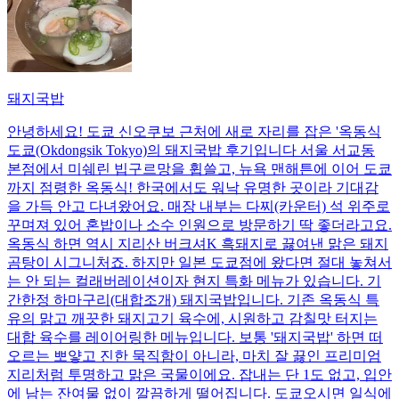
돼지국밥
안녕하세요! 도쿄 신오쿠보 근처에 새로 자리를 잡은 '옥동식
도쿄(Okdongsik Tokyo)의 돼지국밥 후기입니다 서울 서교동
본점에서 미쉐린 빕구르망을 휩쓸고, 뉴욕 맨해튼에 이어 도쿄
까지 점령한 옥동식! 한국에서도 워낙 유명한 곳이라 기대감
을 가득 안고 다녀왔어요. 매장 내부는 다찌(카운터) 석 위주로
꾸며져 있어 혼밥이나 소수 인원으로 방문하기 딱 좋더라고요.
옥동식 하면 역시 지리산 버크셔K 흑돼지로 끓여낸 맑은 돼지
곰탕이 시그니처죠. 하지만 일본 도쿄점에 왔다면 절대 놓쳐서
는 안 되는 컬래버레이션이자 현지 특화 메뉴가 있습니다. 기
간한정 하마구리(대합조개) 돼지국밥입니다. 기존 옥동식 특
유의 맑고 깨끗한 돼지고기 육수에, 시원하고 감칠맛 터지는
대합 육수를 레이어링한 메뉴입니다. 보통 '돼지국밥' 하면 떠
오르는 뽀얗고 진한 묵직함이 아니라, 마치 잘 끓인 프리미엄
지리처럼 투명하고 맑은 국물이에요. 잡내는 단 1도 없고, 입안
에 남는 잔여물 없이 깔끔하게 떨어집니다. 도쿄오시면 일식에