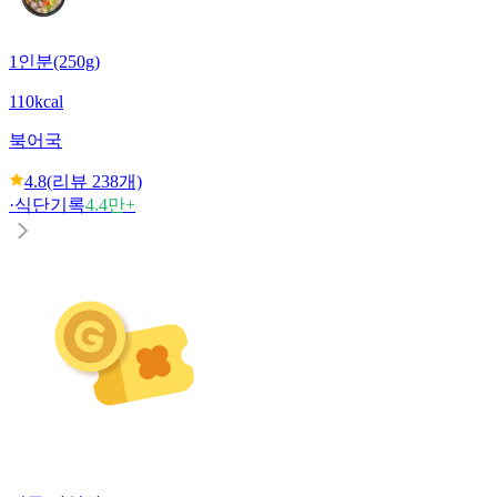
1인분(250g)
110kcal
북어국
4.8
(리뷰
238
개)
·
식단기록
4.4만+