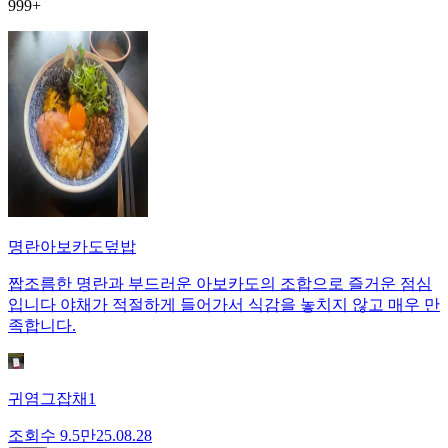
999+
명란아보카도덮밥
짭조름한 명란과 부드러운 아보카도의 조합으로 즐거운 점심
입니다 야채가 적절하게 들어가서 식감을 놓치지 않고 매우 만
족합니다.
귀염그잡채1
조회수
9.5만
25.08.28