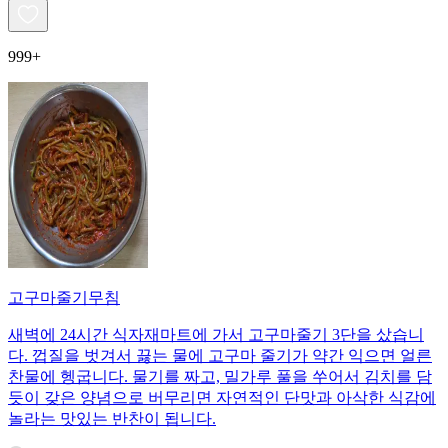
999+
고구마줄기무침
새벽에 24시간 식자재마트에 가서 고구마줄기 3단을 샀습니
다. 껍질을 벗겨서 끓는 물에 고구마 줄기가 약간 익으면 얼른
찬물에 헹굽니다. 물기를 짜고, 밀가루 풀을 쑤어서 김치를 담
듯이 갖은 양념으로 버무리면 자연적인 단맛과 아삭한 식감에
놀라는 맛있는 반찬이 됩니다.