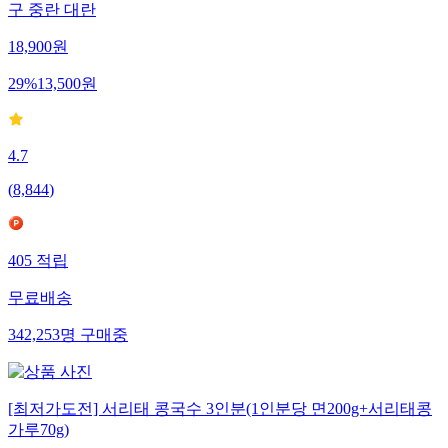
구 중란 대란
18,900
원
29
%
13,500
원
4.7
(
8,844
)
405
적립
무료배송
342,253
명
구매중
[최저가도전] 서리태 콩국수 3인분(1인분당 면200g+서리태콩
가루70g)