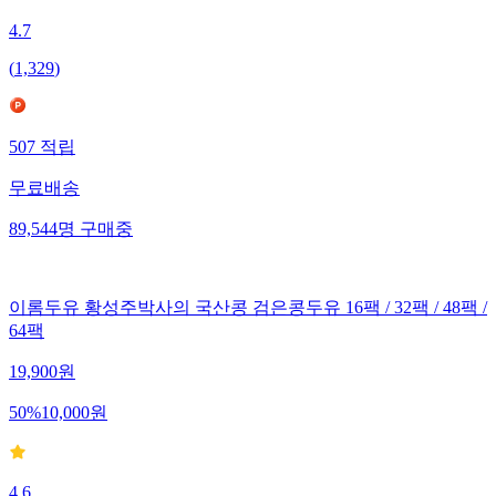
4.7
(
1,329
)
507
적립
무료배송
89,544
명
구매중
이롬두유 황성주박사의 국산콩 검은콩두유 16팩 / 32팩 / 48팩 /
64팩
19,900
원
50
%
10,000
원