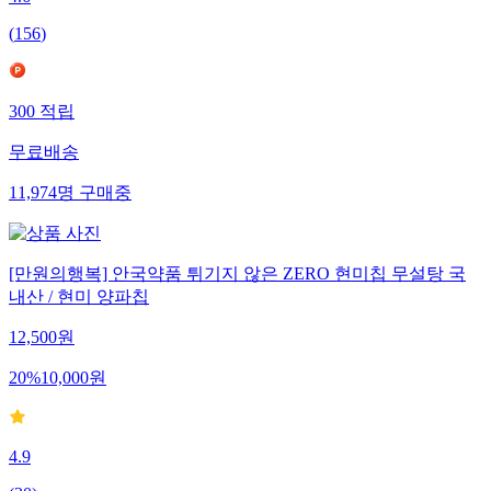
4.6
(
156
)
300
적립
무료배송
11,974
명
구매중
[만원의행복] 안국약품 튀기지 않은 ZERO 현미칩 무설탕 국
내산 / 현미 양파칩
12,500
원
20
%
10,000
원
4.9