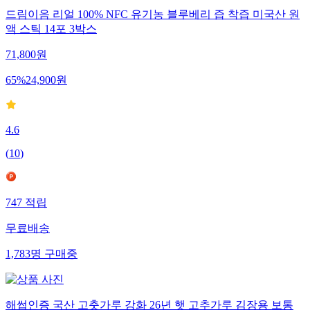
드림이음 리얼 100% NFC 유기농 블루베리 즙 착즙 미국산 원
액 스틱 14포 3박스
71,800
원
65
%
24,900
원
4.6
(
10
)
747
적립
무료배송
1,783
명
구매중