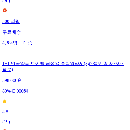
(
30
)
300
적립
무료배송
4,384
명
구매중
1+1 안국약품 브이팩 남성용 종합영양제(3g×30포 총 2개/2개
월분)
398,000
원
89
%
43,900
원
4.8
(
19
)