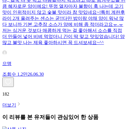
다;; 결국 다 못 먹고 다음날까지 먹으려고 따로 남겨두었을 만
큼 혜자로운 양이에요! 뚜껑 열자마자 불향이 훅 나는데 고기
맛이 인위적이지 않고 숯불 맛이라 참 맛있네요~!특히 계란후
라이 2개 올려주는 센스는 굳!! ​다만 밥이랑 야채 양이 워낙 많
다 보니까 기본 고추장 소스가 양에 비해 좀 적더라고요ㅠ.ㅠ
저는 싱거운 것보다 매콤하게 먹는 걸 좋아해서 소스를 직접
더 만들어 넣어 비벼 먹었더니 간이 딱 맞고 맛있었습니다! 양
많고 불맛 나는 제육 좋아하시면 꼭 드셔보세요~^^
으앵
조회수
1.2만
26.06.30
182
더보기
이 리뷰를 본 유저들이 관심있어 한 상품