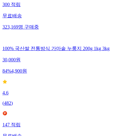
300
적립
무료배송
323,169
명
구매중
100% 국산쌀 전통방식 가마솥 누룽지 200g 1kg 3kg
30,000
원
84
%
4,900
원
4.6
(
482
)
147
적립