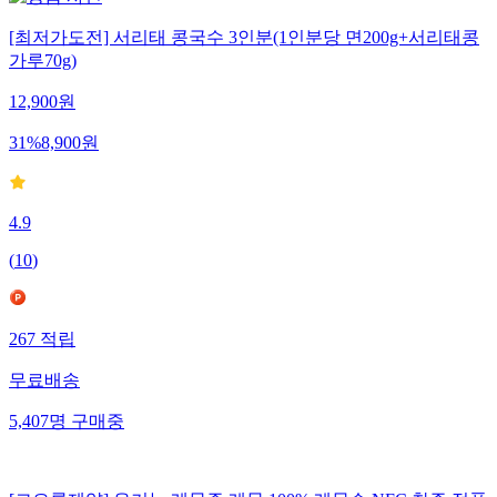
[최저가도전] 서리태 콩국수 3인분(1인분당 면200g+서리태콩
가루70g)
12,900
원
31
%
8,900
원
4.9
(
10
)
267
적립
무료배송
5,407
명
구매중