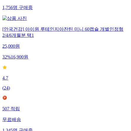
무료배송
1,756
명
구매중
[안국건강] 아이원 루테인지아잔틴 미니 60캡슐 개별인정형
2/4/6개월분 택1
25,000
원
32
%
16,900
원
4.7
(
24
)
507
적립
무료배송