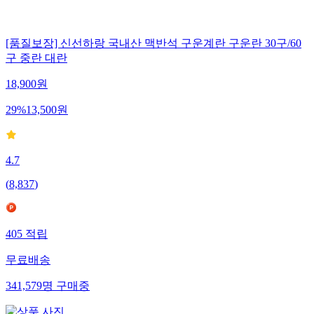
[품질보장] 신선하랑 국내산 맥반석 구운계란 구운란 30구/60
구 중란 대란
18,900
원
29
%
13,500
원
4.7
(
8,837
)
405
적립
무료배송
341,579
명
구매중