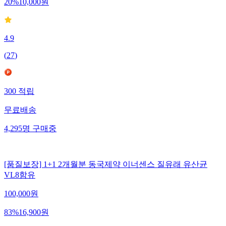
20
%
10,000
원
4.9
(
27
)
300
적립
무료배송
4,295
명
구매중
[품질보장] 1+1 2개월분 동국제약 이너센스 질유래 유산균
VL8함유
100,000
원
83
%
16,900
원