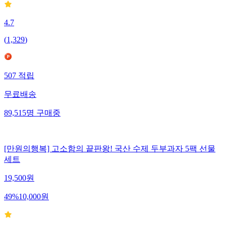
4.7
(
1,329
)
507
적립
무료배송
89,515
명
구매중
[만원의행복] 고소함의 끝판왕! 국산 수제 두부과자 5팩 선물
세트
19,500
원
49
%
10,000
원