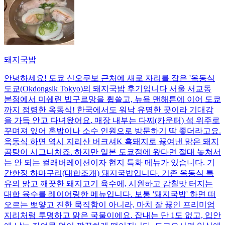
돼지국밥
안녕하세요! 도쿄 신오쿠보 근처에 새로 자리를 잡은 '옥동식
도쿄(Okdongsik Tokyo)의 돼지국밥 후기입니다 서울 서교동
본점에서 미쉐린 빕구르망을 휩쓸고, 뉴욕 맨해튼에 이어 도쿄
까지 점령한 옥동식! 한국에서도 워낙 유명한 곳이라 기대감
을 가득 안고 다녀왔어요. 매장 내부는 다찌(카운터) 석 위주로
꾸며져 있어 혼밥이나 소수 인원으로 방문하기 딱 좋더라고요.
옥동식 하면 역시 지리산 버크셔K 흑돼지로 끓여낸 맑은 돼지
곰탕이 시그니처죠. 하지만 일본 도쿄점에 왔다면 절대 놓쳐서
는 안 되는 컬래버레이션이자 현지 특화 메뉴가 있습니다. 기
간한정 하마구리(대합조개) 돼지국밥입니다. 기존 옥동식 특
유의 맑고 깨끗한 돼지고기 육수에, 시원하고 감칠맛 터지는
대합 육수를 레이어링한 메뉴입니다. 보통 '돼지국밥' 하면 떠
오르는 뽀얗고 진한 묵직함이 아니라, 마치 잘 끓인 프리미엄
지리처럼 투명하고 맑은 국물이에요. 잡내는 단 1도 없고, 입안