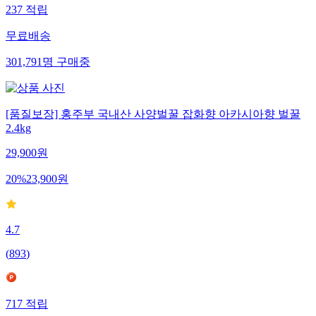
237
적립
무료배송
301,791
명
구매중
[품질보장] 홍주부 국내산 사양벌꿀 잡화향 아카시아향 벌꿀
2.4kg
29,900
원
20
%
23,900
원
4.7
(
893
)
717
적립