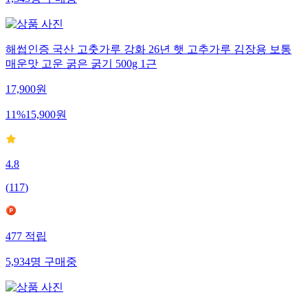
1,345
명
구매중
해썹인증 국산 고춧가루 강화 26년 햇 고추가루 김장용 보통
매운맛 고운 굵은 굵기 500g 1근
17,900
원
11
%
15,900
원
4.8
(
117
)
477
적립
5,934
명
구매중