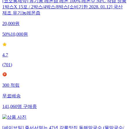
[코오롱제약] 유기농 레몬즙 레몬 100% 레몬수 NFC 착즙 정품
1박스X 15포 / 2박스/4박스/8박스[소비기한 2028. 01.12] 국산
제조 유기농레몬즙
20,000
원
50
%
10,000
원
4.7
(
701
)
300
적립
무료배송
141,060
명
구매중
[세이브밀] 줄서서먹는 47년 강릉맛집 동해막국수 (물막국수/