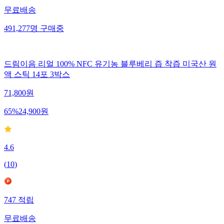
무료배송
491,277
명
구매중
드림이음 리얼 100% NFC 유기농 블루베리 즙 착즙 미국산 원
액 스틱 14포 3박스
71,800
원
65
%
24,900
원
4.6
(
10
)
747
적립