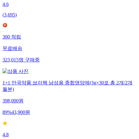
4.6
(
3,695
)
300
적립
무료배송
323,015
명
구매중
1+1 안국약품 브이팩 남성용 종합영양제(3g×30포 총 2개/2개
월분)
398,000
원
89
%
43,900
원
4.8