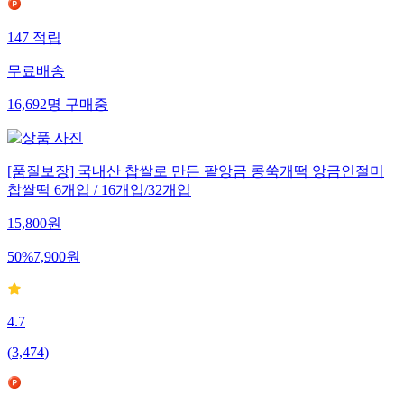
147
적립
무료배송
16,692
명
구매중
[품질보장] 국내산 찹쌀로 만든 팥앙금 콩쑥개떡 앙금인절미
찹쌀떡 6개입 / 16개입/32개입
15,800
원
50
%
7,900
원
4.7
(
3,474
)