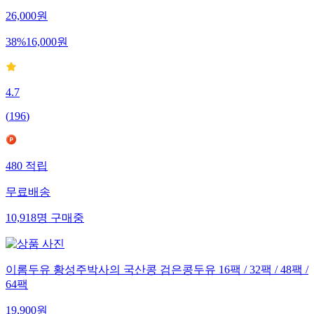
26,000
원
38
%
16,000
원
4.7
(
196
)
480
적립
무료배송
10,918
명
구매중
이롬두유 황성주박사의 국산콩 검은콩두유 16팩 / 32팩 / 48팩 /
64팩