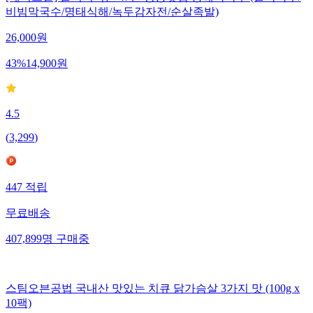
비빔막국수/명태식해/녹두감자전/순살족발)
26,000
원
43
%
14,900
원
4.5
(
3,299
)
447
적립
무료배송
407,899
명
구매중
스팀오븐공법 국내산 맛있는 치큐 닭가슴살 3가지 맛 (100g x
10팩)