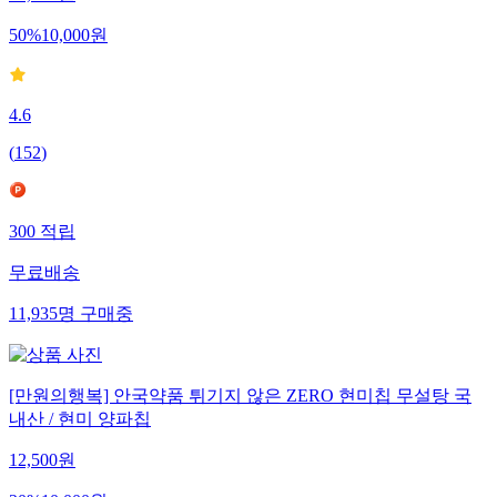
19,900
원
50
%
10,000
원
4.6
(
152
)
300
적립
무료배송
11,935
명
구매중
[만원의행복] 안국약품 튀기지 않은 ZERO 현미칩 무설탕 국
내산 / 현미 양파칩
12,500
원