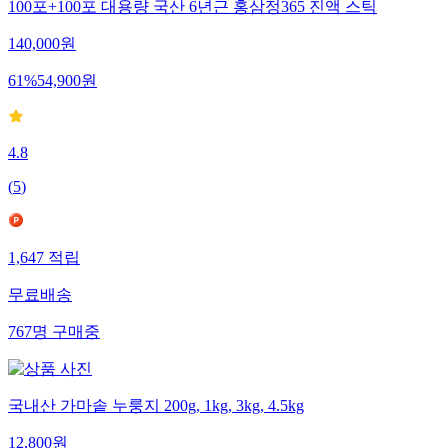
100포+100포 대용량 국산 6년근 홍삼정365 진액 스틱
140,000
원
61
%
54,900
원
4.8
(
5
)
1,647
적립
무료배송
767
명
구매중
국내산 가마솥 누룽지 200g, 1kg, 3kg, 4.5kg