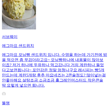
서브웨이
에그마요 샌드위치
에그마요 모닝빵 샌드위치 입니다. 수영을 하는데 가기전에 밥
을 먹으면 좀 무겁더라고요~ 모닝빵하나에 내용물이 많아보
이죠? 저거 하나에 두유하나 먹고갑니다 거의 계란하나 들었
다고보면됩니다~ 포만감은 정말 엄청나구요 레시피는 빵5개
만드는데 계란5개랑 후추 마요네즈는 2큰술정도? 많이넣는걸
안좋아해요 설탕조금 소금조금 홀그레인머스터드 작은큰술
딱 요렇게 넣으면 됩니다.
똘맹