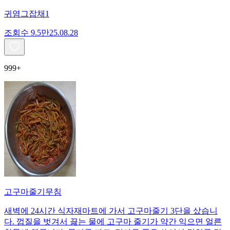
귀염그잡채1
조회수
9.5만
25.08.28
999+
고구마줄기무침
새벽에 24시간 식자재마트에 가서 고구마줄기 3단을 샀습니
다. 껍질을 벗겨서 끓는 물에 고구마 줄기가 약간 익으면 얼른