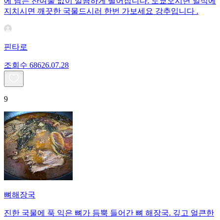
에 남는 잔여물 없이 깔끔하게 떨어집니다. 도쿄오시면 일식에
지치시면 깨끗한 국물드시러 한번 가보세요 강추입니다 .
핀타로
조회수
686
26.07.28
9
뼈해장국
진한 국물에 푹 익은 뼈가 듬뿍 들어간 뼈 해장국. 깊고 얼큰한