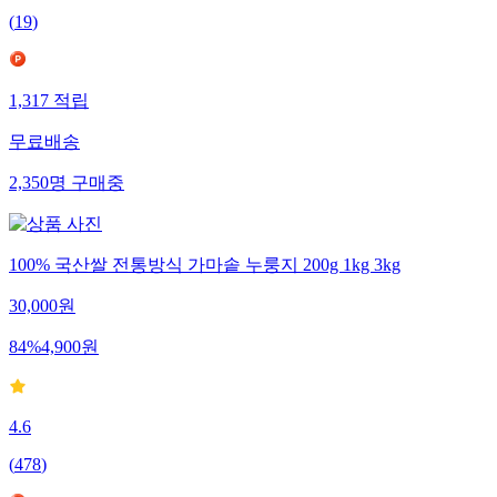
(
19
)
1,317
적립
무료배송
2,350
명
구매중
100% 국산쌀 전통방식 가마솥 누룽지 200g 1kg 3kg
30,000
원
84
%
4,900
원
4.6
(
478
)