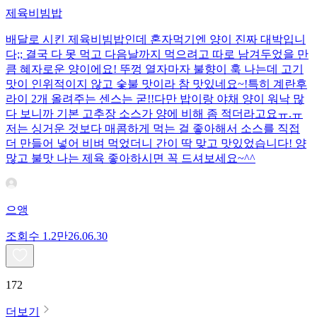
제육비빔밥
배달로 시킨 제육비빔밥인데 혼자먹기엔 양이 진짜 대박입니
다;; 결국 다 못 먹고 다음날까지 먹으려고 따로 남겨두었을 만
큼 혜자로운 양이에요! 뚜껑 열자마자 불향이 훅 나는데 고기
맛이 인위적이지 않고 숯불 맛이라 참 맛있네요~!특히 계란후
라이 2개 올려주는 센스는 굳!! ​다만 밥이랑 야채 양이 워낙 많
다 보니까 기본 고추장 소스가 양에 비해 좀 적더라고요ㅠ.ㅠ
저는 싱거운 것보다 매콤하게 먹는 걸 좋아해서 소스를 직접
더 만들어 넣어 비벼 먹었더니 간이 딱 맞고 맛있었습니다! 양
많고 불맛 나는 제육 좋아하시면 꼭 드셔보세요~^^
으앵
조회수
1.2만
26.06.30
172
더보기