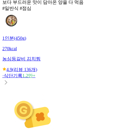
보다 부드러운 맛이 담아온 양을 다 먹음
#일반식 #점심
1인분(450g)
270kcal
농심
등갈비 김치찜
4.9
(리뷰
136
개)
·
식단기록
1.2만+