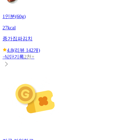
1인분(60g)
27kcal
종가집
파김치
4.8
(리뷰
142
개)
·
식단기록
2천+