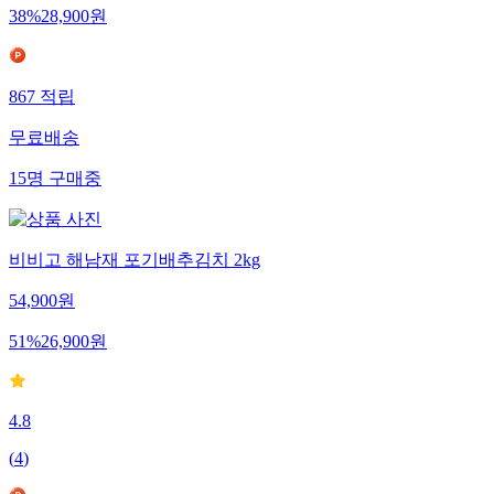
38
%
28,900
원
867
적립
무료배송
15
명
구매중
비비고 해남재 포기배추김치 2kg
54,900
원
51
%
26,900
원
4.8
(
4
)