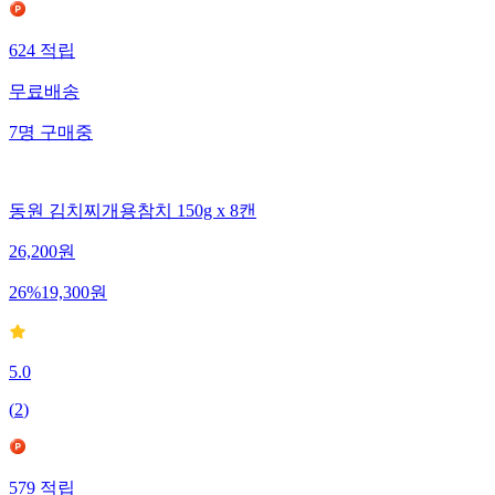
624
적립
무료배송
7
명
구매중
동원 김치찌개용참치 150g x 8캔
26,200
원
26
%
19,300
원
5.0
(
2
)