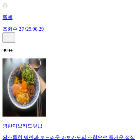
똘맹
조회수
2만
25.08.29
999+
명란아보카도덮밥
짭조름한 명란과 부드러운 아보카도의 조합으로 즐거운 점심