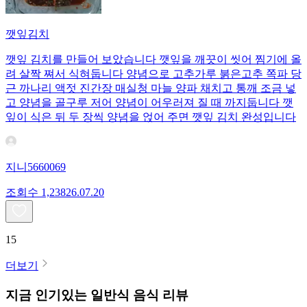
깻잎김치
깻잎 김치를 만들어 보았습니다 깻잎을 깨끗이 씻어 찜기에 올
려 살짝 쪄서 식혀둡니다 양념으로 고추가루 붉은고추 쪽파 당
근 까나리 액젓 진간장 매실청 마늘 양파 채치고 통깨 조금 넣
고 양념을 골구루 저어 양념이 어우러져 질 때 까지둡니다 깻
잎이 식은 뒤 두 장씩 양념을 얹어 주면 깻잎 김치 완성입니다
지니5660069
조회수
1,238
26.07.20
15
더보기
지금 인기있는
일반식
음식 리뷰