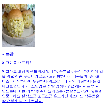
서브웨이
에그마요 샌드위치
에그마요 모닝빵 샌드위치 입니다. 수영을 하는데 가기전에 밥
을 먹으면 좀 무겁더라고요~ 모닝빵하나에 내용물이 많아보
이죠? 저거 하나에 두유하나 먹고갑니다 거의 계란하나 들었
다고보면됩니다~ 포만감은 정말 엄청나구요 레시피는 빵5개
만드는데 계란5개랑 후추 마요네즈는 2큰술정도? 많이넣는걸
안좋아해요 설탕조금 소금조금 홀그레인머스터드 작은큰술
딱 요렇게 넣으면 됩니다.