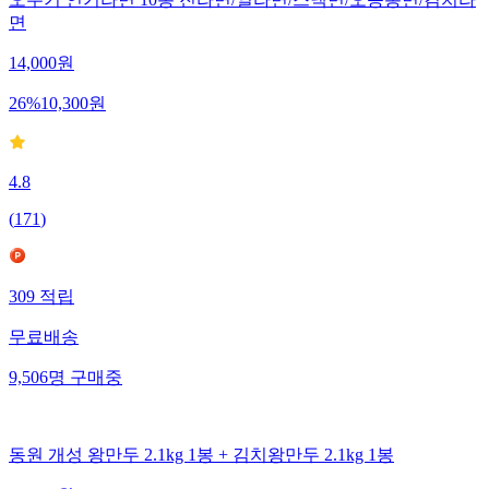
오뚜기 인기라면 10봉 진라면/열라면/스낵면/오동통면/김치라
면
14,000
원
26
%
10,300
원
4.8
(
171
)
309
적립
무료배송
9,506
명
구매중
동원 개성 왕만두 2.1kg 1봉 + 김치왕만두 2.1kg 1봉