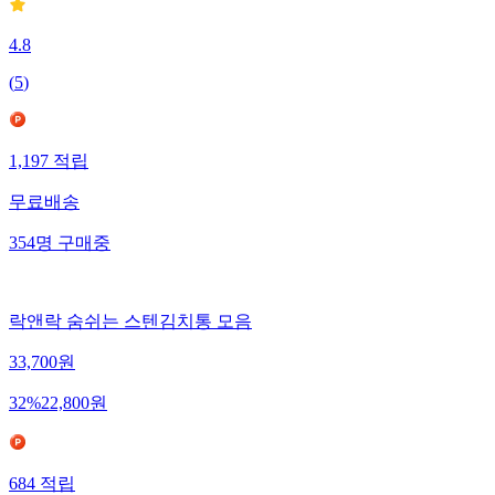
4.8
(
5
)
1,197
적립
무료배송
354
명
구매중
락앤락 숨쉬는 스텐김치통 모음
33,700
원
32
%
22,800
원
684
적립