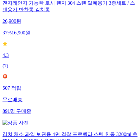
전자레인지 가능한 로시 렌지 304 스텐 밀폐용기 3종세트 / 스
텐용기 반찬통 김치통
26,900
원
37
%
16,900
원
4.3
(
7
)
507
적립
무료배송
891
명
구매중
김치 채소 과일 보관용 4면 결착 프로벨라 스텐 찬통 3200ml 초