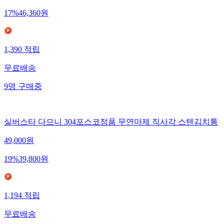
17
%
46,360
원
1,390
적립
무료배송
9
명
구매중
실버스타 다므니 304포스코정품 무연마제 직사각 스텐김치통
49,000
원
19
%
39,800
원
1,194
적립
무료배송