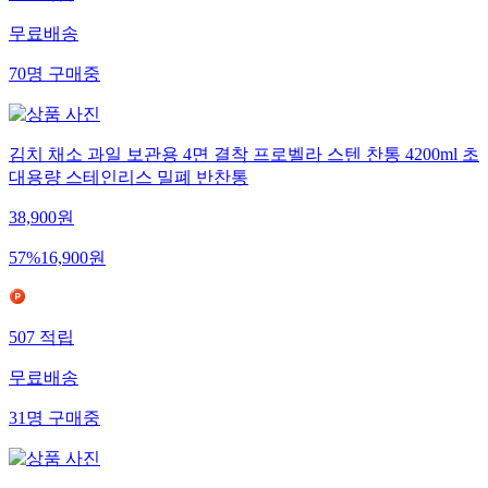
579
적립
무료배송
70
명
구매중
김치 채소 과일 보관용 4면 결착 프로벨라 스텐 찬통 4200ml 초
대용량 스테인리스 밀폐 반찬통
38,900
원
57
%
16,900
원
507
적립
무료배송
31
명
구매중