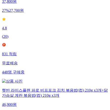
37,800
원
27
%
27,700
원
4.8
(
20
)
831
적립
무료배송
448
명
구매중
햇반 라이스플랜 파로 비프포크 김치 볶음밥(컵) 210g x3개+닭
가슴살 계란 볶음밥(컵) 210g x3개
46,900
원