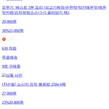
오뚜기_베스트 3분 요리 (쇠고기짜장/순한맛/약간매운맛/매운
맛카레/김치덮밥소스) 5+5 골라담기 택1
29,900
원
30
%
21,000
원
630
적립
무료배송
9
명
구매중
[쟌슨빌] 소시지 김치 볶음밥 250g 6팩
27,000
원
23
%
20,800
원