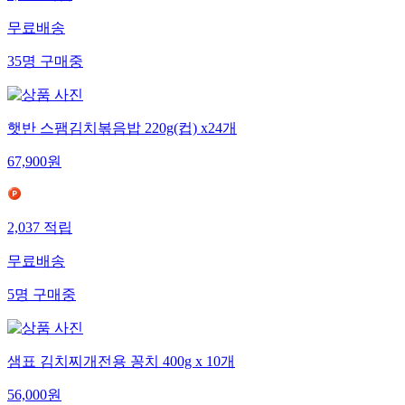
무료배송
35
명
구매중
햇반 스팸김치볶음밥 220g(컵) x24개
67,900
원
2,037
적립
무료배송
5
명
구매중
샘표 김치찌개전용 꽁치 400g x 10개
56,000
원