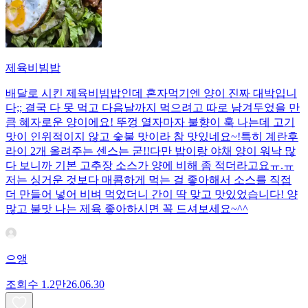
제육비빔밥
배달로 시킨 제육비빔밥인데 혼자먹기엔 양이 진짜 대박입니
다;; 결국 다 못 먹고 다음날까지 먹으려고 따로 남겨두었을 만
큼 혜자로운 양이에요! 뚜껑 열자마자 불향이 훅 나는데 고기
맛이 인위적이지 않고 숯불 맛이라 참 맛있네요~!특히 계란후
라이 2개 올려주는 센스는 굳!! ​다만 밥이랑 야채 양이 워낙 많
다 보니까 기본 고추장 소스가 양에 비해 좀 적더라고요ㅠ.ㅠ
저는 싱거운 것보다 매콤하게 먹는 걸 좋아해서 소스를 직접
더 만들어 넣어 비벼 먹었더니 간이 딱 맞고 맛있었습니다! 양
많고 불맛 나는 제육 좋아하시면 꼭 드셔보세요~^^
으앵
조회수
1.2만
26.06.30