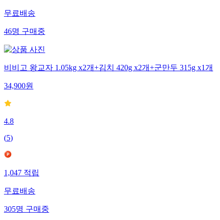
무료배송
46
명
구매중
비비고 왕교자 1.05kg x2개+김치 420g x2개+군만두 315g x1개
34,900
원
4.8
(
5
)
1,047
적립
무료배송
305
명
구매중