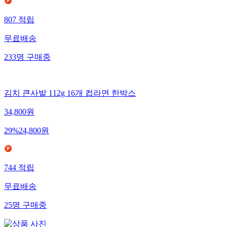
807
적립
무료배송
233
명
구매중
김치 큰사발 112g 16개 컵라면 한박스
34,800
원
29
%
24,800
원
744
적립
무료배송
25
명
구매중