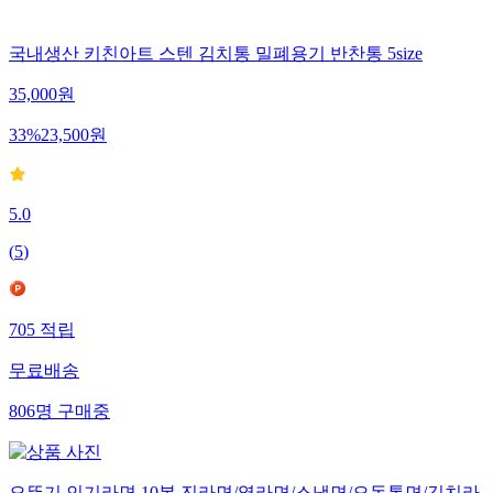
국내생산 키친아트 스텐 김치통 밀폐용기 반찬통 5size
35,000
원
33
%
23,500
원
5.0
(
5
)
705
적립
무료배송
806
명
구매중