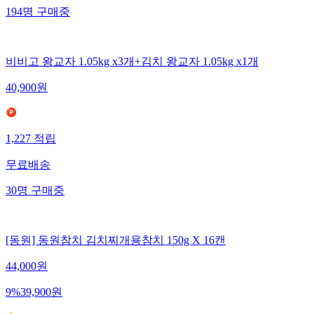
194
명
구매중
비비고 왕교자 1.05kg x3개+김치 왕교자 1.05kg x1개
40,900
원
1,227
적립
무료배송
30
명
구매중
[동원] 동원참치 김치찌개용참치 150g X 16캔
44,000
원
9
%
39,900
원