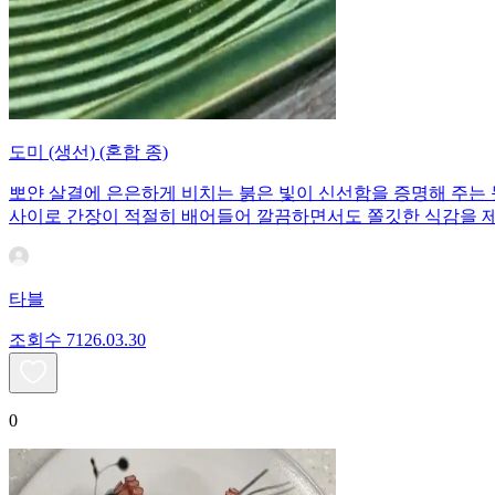
도미 (생선) (혼합 종)
뽀얀 살결에 은은하게 비치는 붉은 빛이 신선함을 증명해 주는
사이로 간장이 적절히 배어들어 깔끔하면서도 쫄깃한 식감을 제
타블
조회수
71
26.03.30
0