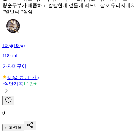
뽕순두부가 매콤하고 칼칼한데 곁들에 먹으니 잘 어우러지네요
#일반식 #점심
100g(100g)
118kcal
가자미구이
4.8
(리뷰
311
개)
·
식단기록
1.1만+
0
신고·제보