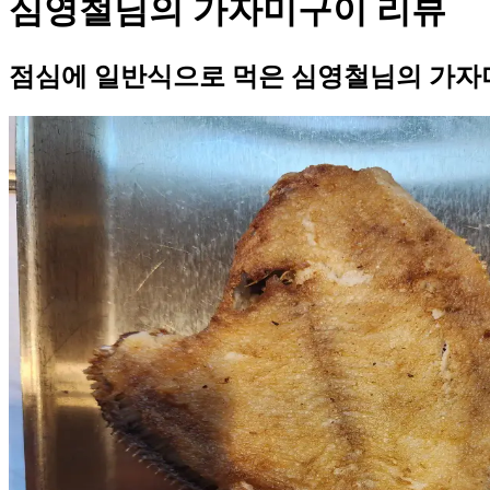
심영철님의 가자미구이 리뷰
점심에 일반식으로 먹은 심영철님의 가자