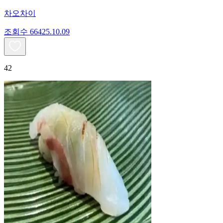
차오차이
조회수
664
25.10.09
42