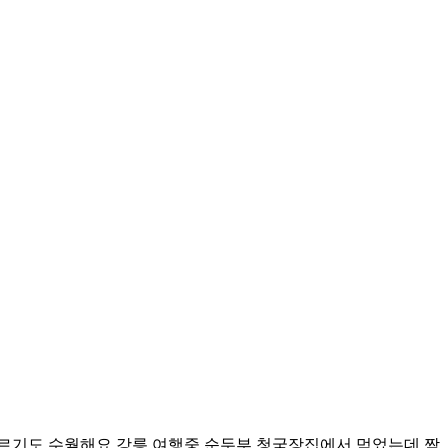
바르기도 수월해요 강릉 여행중 순두부 청국장집에서 먹었는데 짬