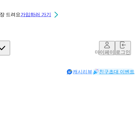
0장
드려요
가입하러 가기
마이페이지
로그인
캐시리뷰
친구초대 이벤트