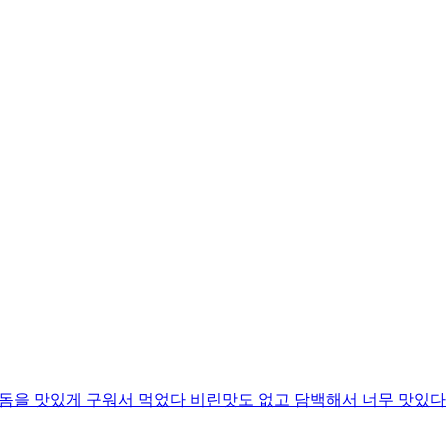
성돔을 맛있게 구워서 먹었다 비린맛도 없고 담백해서 너무 맛있다