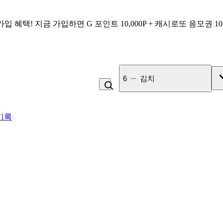
가입 혜택!
지금 가입하면
G 포인트 10,000P + 캐시로또 응모권 1
7
고100 촉촉 고구마 스틱
기록