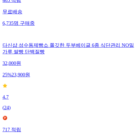
465
적립
무료배송
6,735
명
구매중
다신샵 성수동제빵소 쫄깃한 두부베이글 6종 식단관리 NO밀
가루 쌀빵 단백질빵
32,000
원
25
%
23,900
원
4.7
(
24
)
717
적립