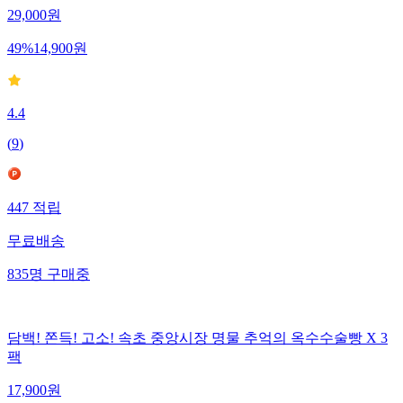
29,000
원
49
%
14,900
원
4.4
(
9
)
447
적립
무료배송
835
명
구매중
담백! 쫀득! 고소! 속초 중앙시장 명물 추억의 옥수수술빵 X 3
팩
17,900
원