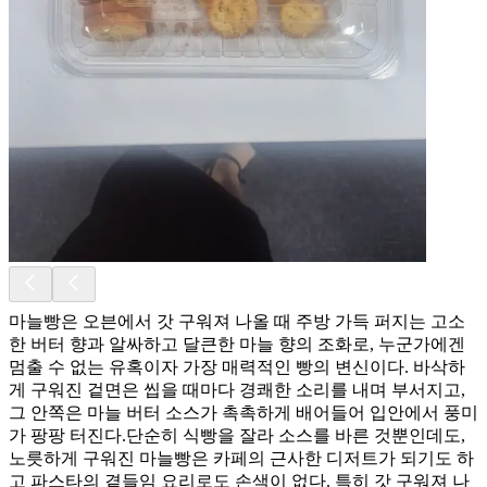
마늘빵은 오븐에서 갓 구워져 나올 때 주방 가득 퍼지는 고소
한 버터 향과 알싸하고 달큰한 마늘 향의 조화로, 누군가에겐
멈출 수 없는 유혹이자 가장 매력적인 빵의 변신이다. 바삭하
게 구워진 겉면은 씹을 때마다 경쾌한 소리를 내며 부서지고,
그 안쪽은 마늘 버터 소스가 촉촉하게 배어들어 입안에서 풍미
가 팡팡 터진다. ​단순히 식빵을 잘라 소스를 바른 것뿐인데도,
노릇하게 구워진 마늘빵은 카페의 근사한 디저트가 되기도 하
고 파스타의 곁들임 요리로도 손색이 없다. 특히 갓 구워져 나