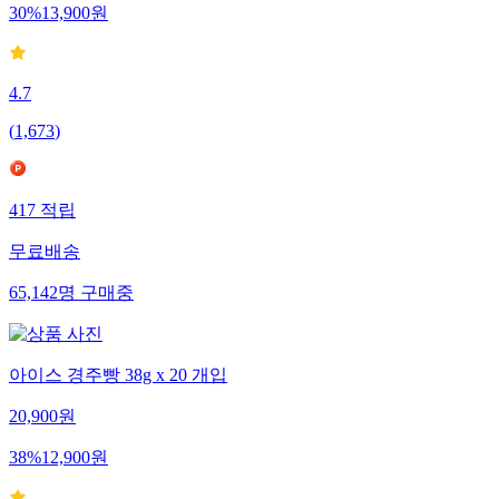
30
%
13,900
원
4.7
(
1,673
)
417
적립
무료배송
65,142
명
구매중
아이스 경주빵 38g x 20 개입
20,900
원
38
%
12,900
원