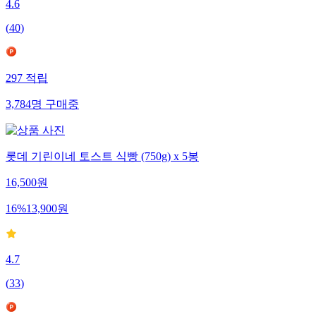
4.6
(
40
)
297
적립
3,784
명
구매중
롯데 기린이네 토스트 식빵 (750g) x 5봉
16,500
원
16
%
13,900
원
4.7
(
33
)