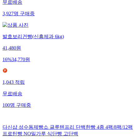
무료배송
3,927
명
구매중
발효보리건빵(신흥제과 6kg)
41,480
원
16
%
34,770
원
1,043
적립
무료배송
100
명
구매중
다신샵 성수동제빵소 글루텐프리 단백한빵 4종 4팩/8팩/12팩
프로틴빵 NO밀가루 식단빵 고단백