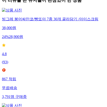
이 리뷰를 본 유저들이 관심있어 한 상품
빙그레 붕어싸만코/빵또아 7종 30개 골라담기 /아이스크림
38,000
원
24
%
28,900
원
4.8
(
93
)
867
적립
무료배송
3,791
명
구매중