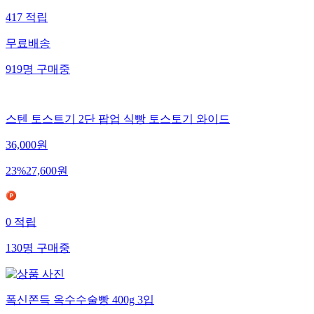
417
적립
무료배송
919
명
구매중
스텐 토스트기 2단 팝업 식빵 토스토기 와이드
36,000
원
23
%
27,600
원
0
적립
130
명
구매중
폭신쫀득 옥수수술빵 400g 3입