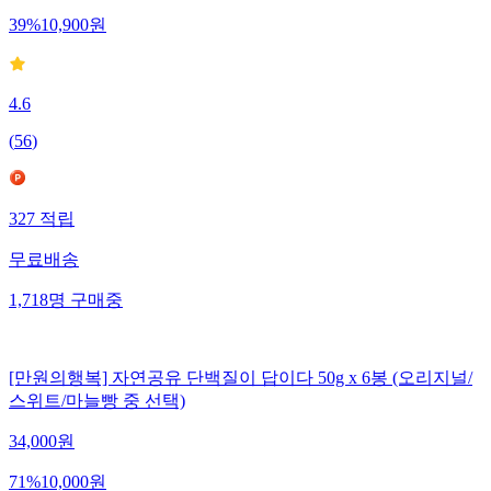
39
%
10,900
원
4.6
(
56
)
327
적립
무료배송
1,718
명
구매중
[만원의행복] 자연공유 단백질이 답이다 50g x 6봉 (오리지널/
스위트/마늘빵 중 선택)
34,000
원