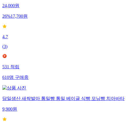
24,000
원
26
%
17,700
원
4.7
(
3
)
531
적립
610
명
구매중
당일생산 새싹발아 통밀빵 통밀 베이글 식빵 모닝빵 치아바타
9,900
원