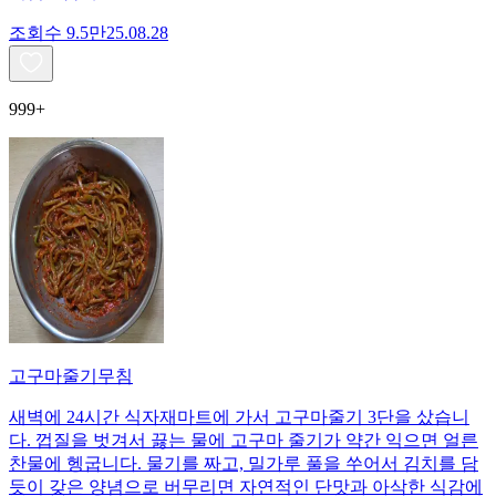
조회수
9.5만
25.08.28
999+
고구마줄기무침
새벽에 24시간 식자재마트에 가서 고구마줄기 3단을 샀습니
다. 껍질을 벗겨서 끓는 물에 고구마 줄기가 약간 익으면 얼른
찬물에 헹굽니다. 물기를 짜고, 밀가루 풀을 쑤어서 김치를 담
듯이 갖은 양념으로 버무리면 자연적인 단맛과 아삭한 식감에