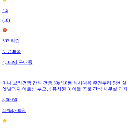
4.6
(
18
)
597
적립
무료배송
4,108
명
구매중
미니 보리건빵 간식 건빵 30g*10봉 식사대용 주전부리 탕비실
옛날과자 어르신 부모님 유치원 아이들 곡물 간식 사무실 과자
8,000
원
41
%
4,700
원