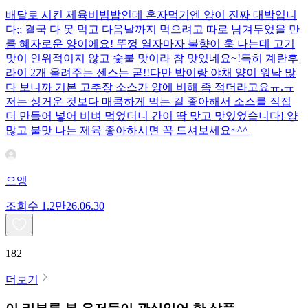
배달로 시킨 제육비빔밥인데 혼자먹기엔 양이 진짜 대박입니
다;; 결국 다 못 먹고 다음날까지 먹으려고 따로 남겨두었을 만
큼 혜자로운 양이에요! 뚜껑 열자마자 불향이 훅 나는데 고기
맛이 인위적이지 않고 숯불 맛이라 참 맛있네요~!특히 계란후
라이 2개 올려주는 센스는 굳!! ​다만 밥이랑 야채 양이 워낙 많
다 보니까 기본 고추장 소스가 양에 비해 좀 적더라고요ㅠ.ㅠ
저는 싱거운 것보다 매콤하게 먹는 걸 좋아해서 소스를 직접
더 만들어 넣어 비벼 먹었더니 간이 딱 맞고 맛있었습니다! 양
많고 불맛 나는 제육 좋아하시면 꼭 드셔보세요~^^
으앵
조회수
1.2만
26.06.30
182
더보기