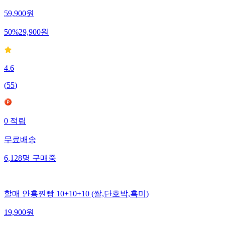
59,900
원
50
%
29,900
원
4.6
(
55
)
0
적립
무료배송
6,128
명
구매중
할매 안흥찐빵 10+10+10 (쌀,단호박,흑미)
19,900
원