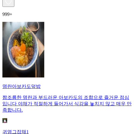
999+
명란아보카도덮밥
짭조름한 명란과 부드러운 아보카도의 조합으로 즐거운 점심
입니다 야채가 적절하게 들어가서 식감을 놓치지 않고 매우 만
족합니다.
귀염그잡채1