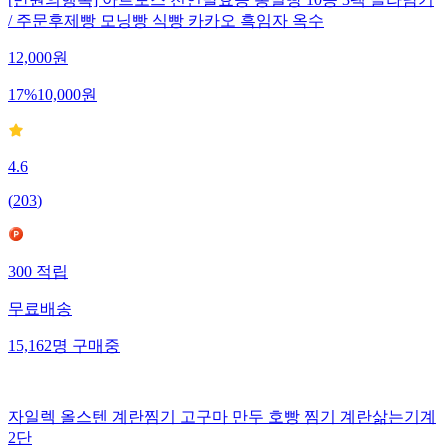
/ 주문후제빵 모닝빵 식빵 카카오 흑임자 옥수
12,000
원
17
%
10,000
원
4.6
(
203
)
300
적립
무료배송
15,162
명
구매중
자일렉 올스텐 계란찜기 고구마 만두 호빵 찜기 계란삶는기계
2단