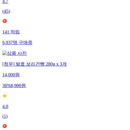
4.7
(
45
)
141
적립
6,937
명
구매중
[청우] 발효 보리건빵 280g x 3개
14,000
원
36
%
8,900
원
4.0
(
1
)