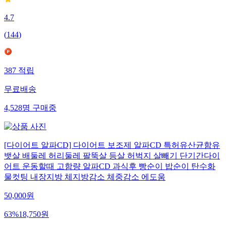
4.7
(
144
)
387
적립
무료배송
4,528
명
구매중
[다이어트 알파CD] 다이어트 보조제 알파CD 특허유산균함유
뱃살 배둘레 허리둘레 팔뚝살 등살 허벅지 살빼기 단기간다이
어트 운동할때 고함량 알파CD 과식후 빵순이 밥순이 탄수화
물컷팅 내장지방 체지방감소 체중감소 에도움
50,000
원
63
%
18,750
원