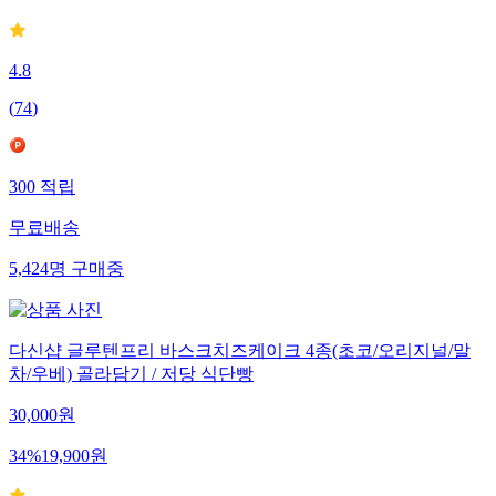
71
%
10,000
원
4.8
(
74
)
300
적립
무료배송
5,424
명
구매중
다신샵 글루텐프리 바스크치즈케이크 4종(초코/오리지널/말
차/우베) 골라담기 / 저당 식단빵
30,000
원
34
%
19,900
원