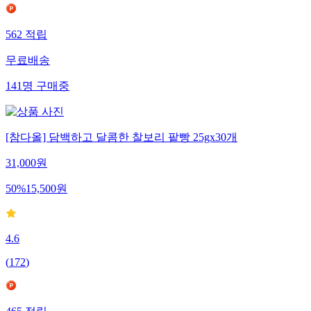
562
적립
무료배송
141
명
구매중
[참다올] 담백하고 달콤한 찰보리 팥빵 25gx30개
31,000
원
50
%
15,500
원
4.6
(
172
)