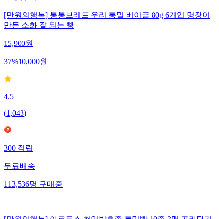
[만원의행복] 통통브레드 우리 통밀 베이글 80g 6개입 명장이
만든 소화 잘 되는 빵
15,900
원
37
%
10,000
원
4.5
(
1,043
)
300
적립
무료배송
113,536
명
구매중
[만원의행복] 아르토스 천연발효종 통밀빵 10종 3팩 골라담기