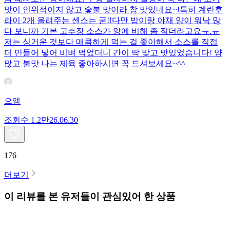
맛이 인위적이지 않고 숯불 맛이라 참 맛있네요~!특히 계란후
라이 2개 올려주는 센스는 굳!! ​다만 밥이랑 야채 양이 워낙 많
다 보니까 기본 고추장 소스가 양에 비해 좀 적더라고요ㅠ.ㅠ
저는 싱거운 것보다 매콤하게 먹는 걸 좋아해서 소스를 직접
더 만들어 넣어 비벼 먹었더니 간이 딱 맞고 맛있었습니다! 양
많고 불맛 나는 제육 좋아하시면 꼭 드셔보세요~^^
으앵
조회수
1.2만
26.06.30
176
더보기
이 리뷰를 본 유저들이 관심있어 한 상품