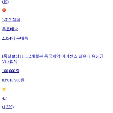
(
19
)
1,317
적립
무료배송
2,354
명
구매중
[품질보장] 1+1 2개월분 동국제약 이너센스 질유래 유산균
VL8함유
100,000
원
83
%
16,900
원
4.7
(
1,329
)