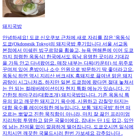
돼지국밥
안녕하세요! 도쿄 신오쿠보 근처에 새로 자리를 잡은 '옥동식
도쿄(Okdongsik Tokyo)의 돼지국밥 후기입니다 서울 서교동
본점에서 미쉐린 빕구르망을 휩쓸고, 뉴욕 맨해튼에 이어 도쿄
까지 점령한 옥동식! 한국에서도 워낙 유명한 곳이라 기대감
을 가득 안고 다녀왔어요. 매장 내부는 다찌(카운터) 석 위주로
꾸며져 있어 혼밥이나 소수 인원으로 방문하기 딱 좋더라고요.
옥동식 하면 역시 지리산 버크셔K 흑돼지로 끓여낸 맑은 돼지
곰탕이 시그니처죠. 하지만 일본 도쿄점에 왔다면 절대 놓쳐서
는 안 되는 컬래버레이션이자 현지 특화 메뉴가 있습니다. 기
간한정 하마구리(대합조개) 돼지국밥입니다. 기존 옥동식 특
유의 맑고 깨끗한 돼지고기 육수에, 시원하고 감칠맛 터지는
대합 육수를 레이어링한 메뉴입니다. 보통 '돼지국밥' 하면 떠
오르는 뽀얗고 진한 묵직함이 아니라, 마치 잘 끓인 프리미엄
지리처럼 투명하고 맑은 국물이에요. 잡내는 단 1도 없고, 입안
에 남는 잔여물 없이 깔끔하게 떨어집니다. 도쿄오시면 일식에
지치시면 깨끗한 국물드시러 한번 가보세요 강추입니다 .