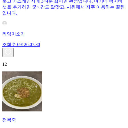
붓고 가스레인지에 3~4분 끓이면 완성입니다. 여기에 팽이버
섯을 추가하면 굿~ 간도 알맞고, 시윈해서 자주 이용하는 꿀템
입니다.
라임미소가
조회수
691
26.07.30
12
전복죽