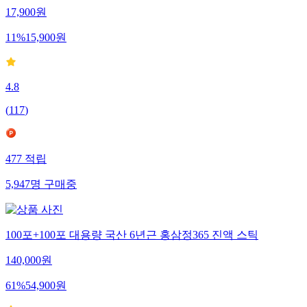
17,900
원
11
%
15,900
원
4.8
(
117
)
477
적립
5,947
명
구매중
100포+100포 대용량 국산 6년근 홍삼정365 진액 스틱
140,000
원
61
%
54,900
원