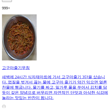
999+
고구마줄기무침
새벽에 24시간 식자재마트에 가서 고구마줄기 3단을 샀습니
다. 껍질을 벗겨서 끓는 물에 고구마 줄기가 약간 익으면 얼른
찬물에 헹굽니다. 물기를 짜고, 밀가루 풀을 쑤어서 김치를 담
듯이 갖은 양념으로 버무리면 자연적인 단맛과 아삭한 식감에
놀라는 맛있는 반찬이 됩니다.