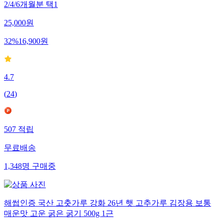
2/4/6개월분 택1
25,000
원
32
%
16,900
원
4.7
(
24
)
507
적립
무료배송
1,348
명
구매중
해썹인증 국산 고춧가루 강화 26년 햇 고추가루 김장용 보통
매운맛 고운 굵은 굵기 500g 1근