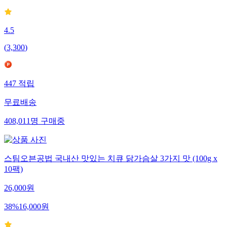
4.5
(
3,300
)
447
적립
무료배송
408,011
명
구매중
스팀오븐공법 국내산 맛있는 치큐 닭가슴살 3가지 맛 (100g x
10팩)
26,000
원
38
%
16,000
원