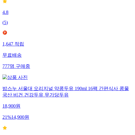
4.8
(
5
)
1,647
적립
무료배송
777
명
구매중
밥스누 서울대 오리지널 약콩두유 190ml 16팩 간편식사 콩물
국산 비건 건강두유 무가당두유
18,900
원
21
%
14,900
원