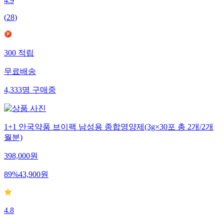
4.9
(
28
)
300
적립
무료배송
4,333
명
구매중
1+1 안국약품 브이팩 남성용 종합영양제(3g×30포 총 2개/2개
월분)
398,000
원
89
%
43,900
원
4.8