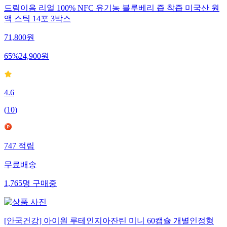
드림이음 리얼 100% NFC 유기농 블루베리 즙 착즙 미국산 원
액 스틱 14포 3박스
71,800
원
65
%
24,900
원
4.6
(
10
)
747
적립
무료배송
1,765
명
구매중
[안국건강] 아이원 루테인지아잔틴 미니 60캡슐 개별인정형