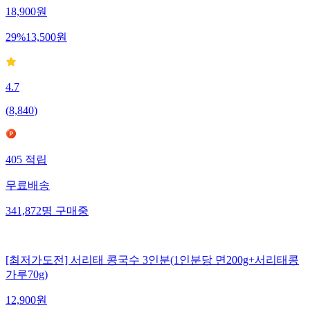
18,900
원
29
%
13,500
원
4.7
(
8,840
)
405
적립
무료배송
341,872
명
구매중
[최저가도전] 서리태 콩국수 3인분(1인분당 면200g+서리태콩
가루70g)
12,900
원