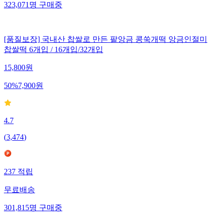
323,071
명
구매중
[품질보장] 국내산 찹쌀로 만든 팥앙금 콩쑥개떡 앙금인절미
찹쌀떡 6개입 / 16개입/32개입
15,800
원
50
%
7,900
원
4.7
(
3,474
)
237
적립
무료배송
301,815
명
구매중