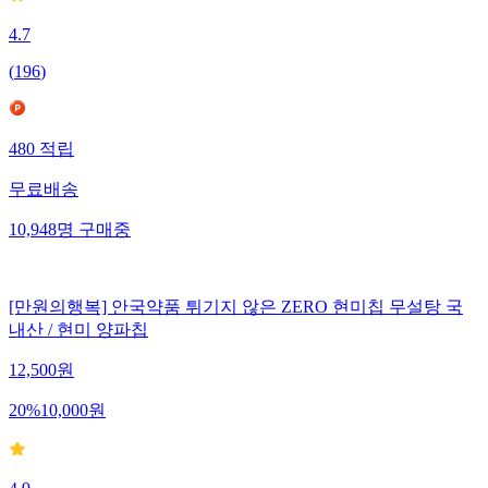
4.7
(
196
)
480
적립
무료배송
10,948
명
구매중
[만원의행복] 안국약품 튀기지 않은 ZERO 현미칩 무설탕 국
내산 / 현미 양파칩
12,500
원
20
%
10,000
원