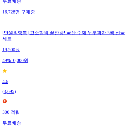
무료배송
16,728
명
구매중
[만원의행복] 고소함의 끝판왕! 국산 수제 두부과자 5팩 선물
세트
19,500
원
49
%
10,000
원
4.6
(
3,695
)
300
적립
무료배송