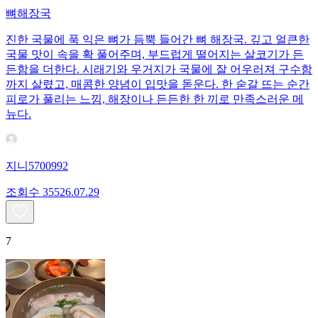
뼈해장국
진한 국물에 푹 익은 뼈가 듬뿍 들어간 뼈 해장국. 깊고 얼큰한
국물 맛이 속을 확 풀어주며, 부드럽게 떨어지는 살코기가 든
든함을 더한다. 시래기와 우거지가 국물에 잘 어우러져 구수함
까지 살렸고, 매콤한 양념이 입맛을 돋운다. 한 숟갈 뜨는 순간
피로가 풀리는 느낌, 해장이나 든든한 한 끼로 만족스러운 메
뉴다.
지니5700992
조회수
355
26.07.29
7