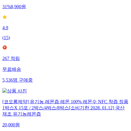
31
%
8,900
원
4.9
(
15
)
267
적립
무료배송
5,536
명
구매중
[코오롱제약] 유기농 레몬즙 레몬 100% 레몬수 NFC 착즙 정품
1박스X 15포 / 2박스/4박스/8박스[소비기한 2028. 01.12] 국산
제조 유기농레몬즙
20,000
원