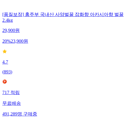
[품질보장] 홍주부 국내산 사양벌꿀 잡화향 아카시아향 벌꿀
2.4kg
29,900
원
20
%
23,900
원
4.7
(
893
)
717
적립
무료배송
491,289
명
구매중