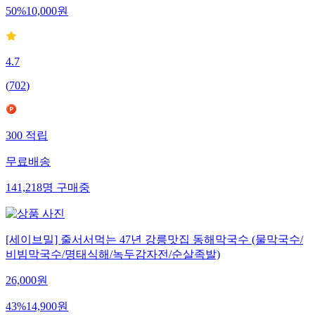
50
%
10,000
원
4.7
(
702
)
300
적립
무료배송
141,218
명
구매중
[세이브밀] 줄서서먹는 47년 강릉맛집 동해막국수 (물막국수/
비빔막국수/명태식해/녹두감자전/순살족발)
26,000
원
43
%
14,900
원