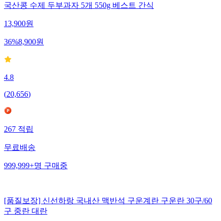
국산콩 수제 두부과자 5개 550g 베스트 간식
13,900
원
36
%
8,900
원
4.8
(
20,656
)
267
적립
무료배송
999,999+
명
구매중
[품질보장] 신선하랑 국내산 맥반석 구운계란 구운란 30구/60
구 중란 대란