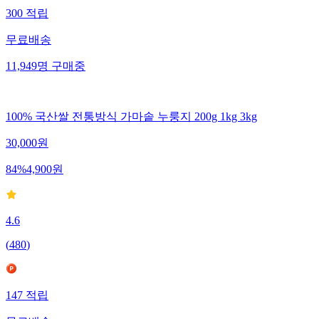
300
적립
무료배송
11,949
명
구매중
100% 국산쌀 전통방식 가마솥 누룽지 200g 1kg 3kg
30,000
원
84
%
4,900
원
4.6
(
480
)
147
적립