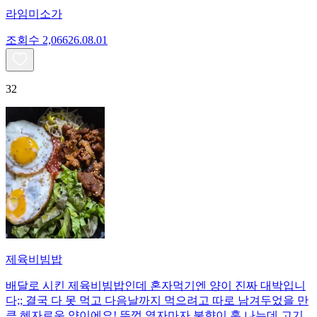
라임미소가
조회수
2,066
26.08.01
32
제육비빔밥
배달로 시킨 제육비빔밥인데 혼자먹기엔 양이 진짜 대박입니
다;; 결국 다 못 먹고 다음날까지 먹으려고 따로 남겨두었을 만
큼 혜자로운 양이에요! 뚜껑 열자마자 불향이 훅 나는데 고기