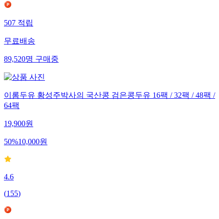
507
적립
무료배송
89,520
명
구매중
이롬두유 황성주박사의 국산콩 검은콩두유 16팩 / 32팩 / 48팩 /
64팩
19,900
원
50
%
10,000
원
4.6
(
155
)