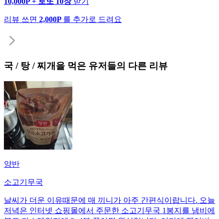
10,000P + 로또 10장
받기
리뷰 쓰면
2,000P
를 추가로 드려요
국 / 탕 / 찌개
을 먹은 유저들의 다른 리뷰
양반
소고기무국
날씨가 더운 이유때문에 매 끼니가 아주 간편식이랍니다. 오늘
저녁은 인터넷 쇼핑몰에서 주문한 소고기무국 1봉지를 냄비에