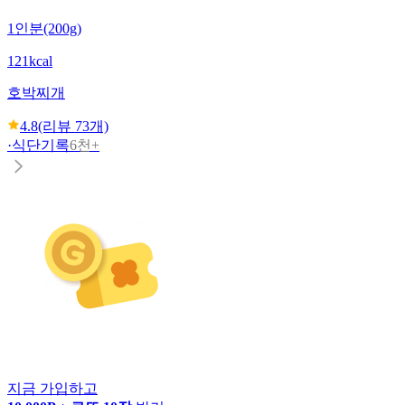
1인분(200g)
121kcal
호박찌개
4.8
(리뷰
73
개)
·
식단기록
6천+
지금 가입하고