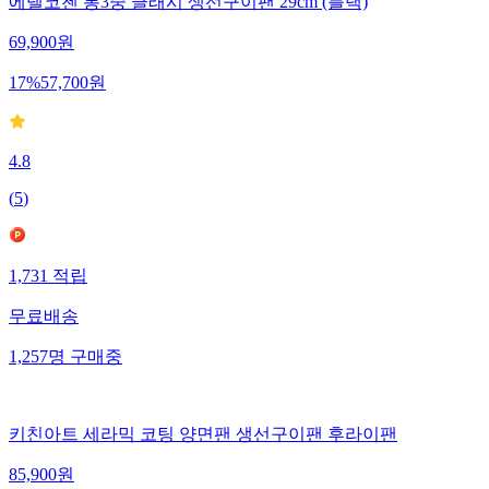
에델코첸 통3중 클래시 생선구이팬 29cm (블랙)
69,900
원
17
%
57,700
원
4.8
(
5
)
1,731
적립
무료배송
1,257
명
구매중
키친아트 세라믹 코팅 양면팬 생선구이팬 후라이팬
85,900
원