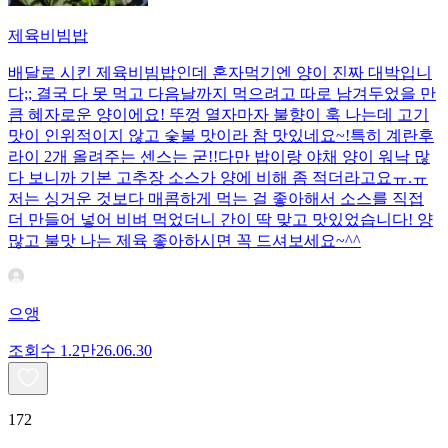
제육비빔밥
배달로 시킨 제육비빔밥인데 혼자먹기엔 양이 진짜 대박입니
다;; 결국 다 못 먹고 다음날까지 먹으려고 따로 남겨두었을 만
큼 혜자로운 양이에요! 뚜껑 열자마자 불향이 훅 나는데 고기
맛이 인위적이지 않고 숯불 맛이라 참 맛있네요~!특히 계란후
라이 2개 올려주는 센스는 굳!! ​다만 밥이랑 야채 양이 워낙 많
다 보니까 기본 고추장 소스가 양에 비해 좀 적더라고요ㅠ.ㅠ
저는 싱거운 것보다 매콤하게 먹는 걸 좋아해서 소스를 직접
더 만들어 넣어 비벼 먹었더니 간이 딱 맞고 맛있었습니다! 양
많고 불맛 나는 제육 좋아하시면 꼭 드셔보세요~^^
으앵
조회수
1.2만
26.06.30
172