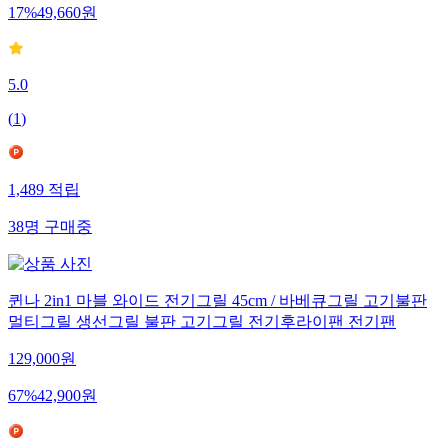
17
%
49,660
원
5.0
(
1
)
1,489
적립
38
명
구매중
퀸나 2in1 마블 와이드 전기그릴 45cm / 바베큐그릴 고기불판
멀티그릴 생선그릴 불판 고기그릴 전기후라이팬 전기팬
129,000
원
67
%
42,900
원