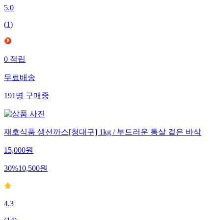
5.0
(
1
)
0
적립
무료배송
191
명
구매중
재호식품 생선까스[청대구] 1kg / 부드러운 통살 겉은 바삭
15,000
원
30
%
10,500
원
4.3