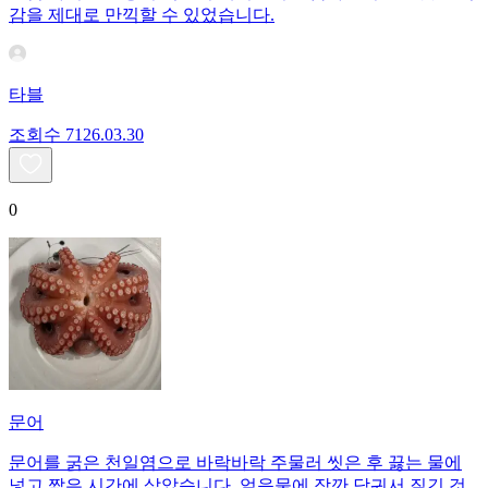
감을 제대로 만끽할 수 있었습니다.
타블
조회수
71
26.03.30
0
문어
문어를 굵은 천일염으로 바락바락 주물러 씻은 후 끓는 물에
넣고 짧은 시간에 삶았습니다. 얼음물에 잠깐 담궈서 질긴 것