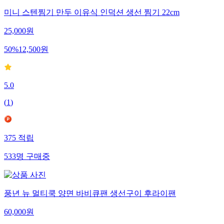
미니 스텐찜기 만두 이유식 인덕션 생선 찜기 22cm
25,000
원
50
%
12,500
원
5.0
(
1
)
375
적립
533
명
구매중
풍년 뉴 멀티쿡 양면 바비큐팬 생선구이 후라이팬
60,000
원