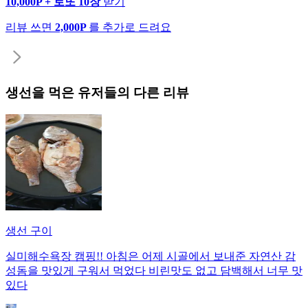
10,000P + 로또 10장
받기
리뷰 쓰면
2,000P
를 추가로 드려요
생선
을 먹은 유저들의 다른 리뷰
생선 구이
실미해수욕장 캠핑!! 아침은 어제 시골에서 보내준 자연산 감
성돔을 맛있게 구워서 먹었다 비린맛도 없고 담백해서 너무 맛
있다