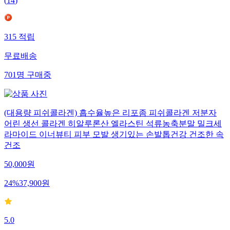
(
14
)
315
적립
무료배송
701
명
구매중
(대용량 피쉬콜라겐) 흡수율높은 리포좀 피쉬콜라겐 저분자
어린 생선 콜라겐 히알루론산 엘라스틴 석류농축분말 밀크세
라마이드 이너뷰티 피부 모발 생기있는 손발톱건강 건조한 속
건조
50,000
원
24
%
37,900
원
5.0