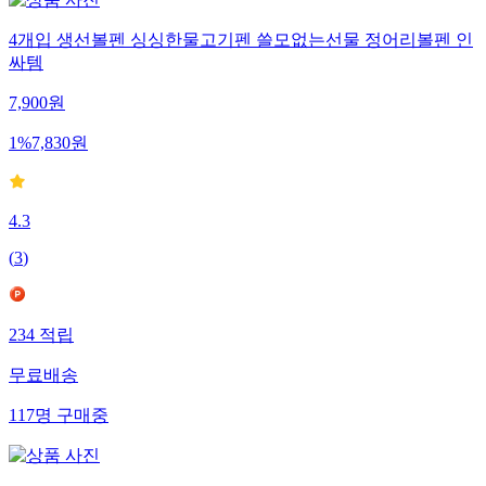
4개입 생선볼펜 싱싱한물고기펜 쓸모없는선물 정어리볼펜 인
싸템
7,900
원
1
%
7,830
원
4.3
(
3
)
234
적립
무료배송
117
명
구매중