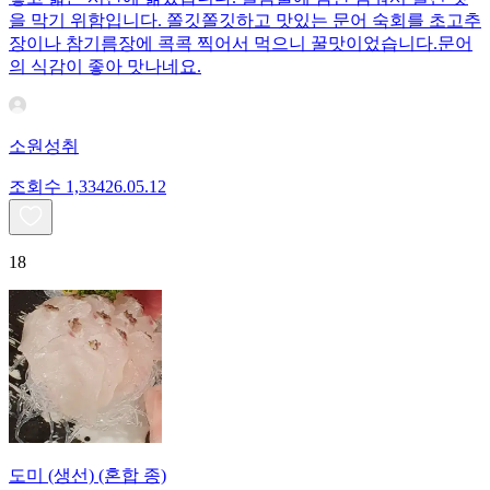
을 막기 위함입니다. 쫄깃쫄깃하고 맛있는 문어 숙회를 초고추
장이나 참기름장에 콕콕 찍어서 먹으니 꿀맛이었습니다.문어
의 식감이 좋아 맛나네요.
소원성취
조회수
1,334
26.05.12
18
도미 (생선) (혼합 종)