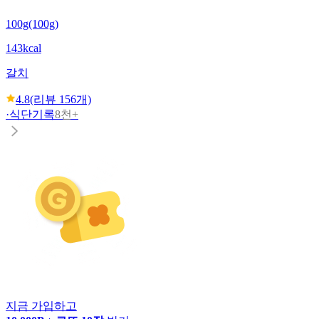
100g(100g)
143kcal
갈치
4.8
(리뷰
156
개)
·
식단기록
8천+
지금 가입하고