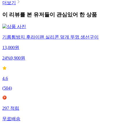
더보기
이 리뷰를 본 유저들이 관심있어 한 상품
기름튐방지 후라이팬 실리콘 덮개 뚜껑 생선구이
13,000
원
24
%
9,900
원
4.6
(
504
)
297
적립
무료배송