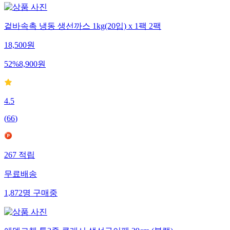
겉바속촉 냉동 생선까스 1kg(20입) x 1팩 2팩
18,500
원
52
%
8,900
원
4.5
(
66
)
267
적립
무료배송
1,872
명
구매중