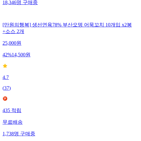
18,346
명
구매중
[만원의행복] 생선연육78% 부산오뎅 어묵꼬치 10개입 x2봉
+소스 2개
25,000
원
42
%
14,500
원
4.7
(
37
)
435
적립
무료배송
1,738
명
구매중