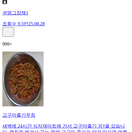
귀염그잡채1
조회수
9.5만
25.08.28
999+
고구마줄기무침
새벽에 24시간 식자재마트에 가서 고구마줄기 3단을 샀습니