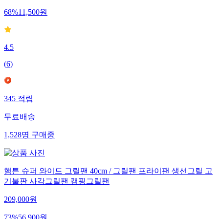
68
%
11,500
원
4.5
(
6
)
345
적립
무료배송
1,528
명
구매중
햄튼 슈퍼 와이드 그릴팬 40cm / 그릴팬 프라이팬 생선그릴 고
기불판 사각그릴팬 캠핑그릴팬
209,000
원