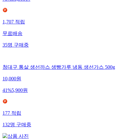
73
%
56,900
원
1,707
적립
무료배송
35
명
구매중
청대구 통살 생선까스 생빵가루 냉동 생선가스 500g
10,000
원
41
%
5,900
원
177
적립
132
명
구매중