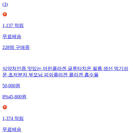
(
3
)
1,137
적립
무료배송
228
명
구매중
식약처인증 맛있는 어린콜라겐 글루타치온 필름 생선 먹기쉬
운 초저분자 부모님 피쉬콜라겐 콜라겐 흡수율
50,000
원
8
%
45,800
원
1,374
적립
무료배송