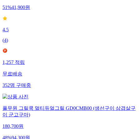
51
%
41,900
원
4.5
(
4
)
1,257
적립
무료배송
352
명
구매중
풀무원 그릴쿡 멀티듀얼그릴 GD0CMB00 (생선구이 삼겹살구
이 군고구마)
180,700
원
48
%
94,300
원