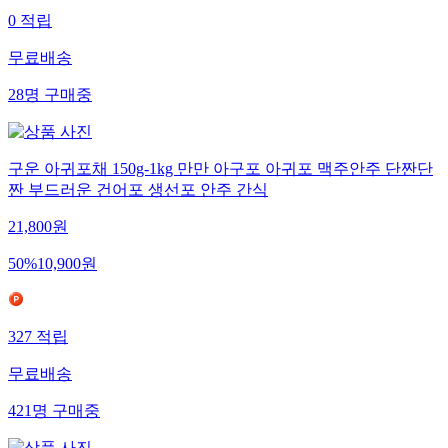
0
적립
무료배송
28
명
구매중
구운 아귀포채 150g-1kg 만만 아구포 아귀포 맥주안주 단짠단
짠 부드러운 건어포 생선포 안주 간식
21,800
원
50
%
10,900
원
327
적립
무료배송
421
명
구매중