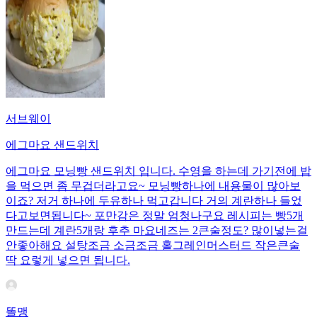
서브웨이
에그마요 샌드위치
에그마요 모닝빵 샌드위치 입니다. 수영을 하는데 가기전에 밥
을 먹으면 좀 무겁더라고요~ 모닝빵하나에 내용물이 많아보
이죠? 저거 하나에 두유하나 먹고갑니다 거의 계란하나 들었
다고보면됩니다~ 포만감은 정말 엄청나구요 레시피는 빵5개
만드는데 계란5개랑 후추 마요네즈는 2큰술정도? 많이넣는걸
안좋아해요 설탕조금 소금조금 홀그레인머스터드 작은큰술
딱 요렇게 넣으면 됩니다.
똘맹