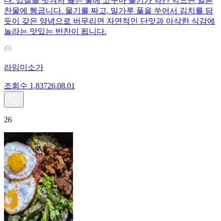
다. 껍질을 벗겨서 끓는 물에 고구마 줄기가 약간 익으면 얼른
찬물에 헹굽니다. 물기를 짜고, 밀가루 풀을 쑤어서 김치를 담
듯이 갖은 양념으로 버무리면 자연적인 단맛과 아삭한 식감에
놀라는 맛있는 반찬이 됩니다.
라임미소가
조회수
1,837
26.08.01
26