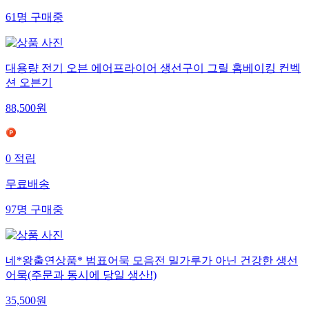
61
명
구매중
대용량 전기 오븐 에어프라이어 생선구이 그릴 홈베이킹 컨벡
션 오븐기
88,500
원
0
적립
무료배송
97
명
구매중
네*왕출연상품* 범표어묵 모음전 밀가루가 아닌 건강한 생선
어묵(주문과 동시에 당일 생산!)
35,500
원