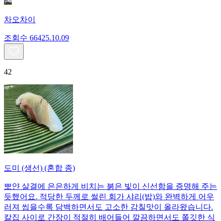
차오차이
조회수
664
25.10.09
42
도미 (생선) (혼합 종)
뽀얀 살결에 은은하게 비치는 붉은 빛이 신선함을 증명해 주는
듯했어요. 적당한 두께로 썰린 회가 샤리(밥)와 완벽하게 어우
러져 씹을수록 담백하면서도 고소한 감칠맛이 올라왔습니다.
칼집 사이로 간장이 적절히 배어들어 깔끔하면서도 쫄깃한 식