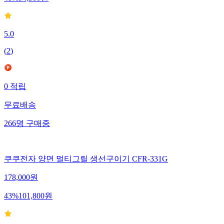
5.0
(
2
)
0
적립
무료배송
266
명
구매중
쿠쿠전자 양면 멀티그릴 생선구이기 CFR-331G
178,000
원
43
%
101,800
원