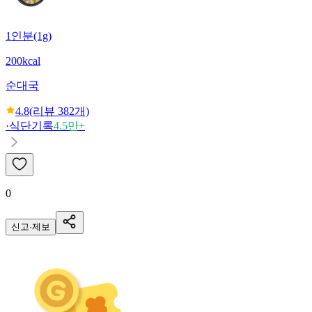
1인분(1g)
200kcal
순대국
4.8
(리뷰
382
개)
·
식단기록
4.5만+
0
신고·제보