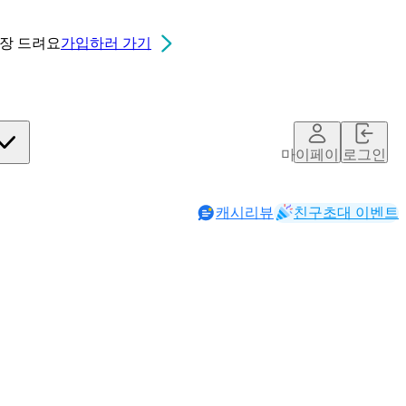
0장
드려요
가입하러 가기
마이페이지
로그인
캐시리뷰
친구초대 이벤트