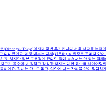
(Okdongsik Tokyo)의 돼지국밥 후기입니다 서울 서교동 
고 다녀왔어요. 매장 내부는 다찌(카운터) 석 위주로 꾸며져 있어
처죠. 하지만 일본 도쿄점에 왔다면 절대 놓쳐서는 안 되는 컬
돼지고기 육수에, 시원하고 감칠맛 터지는 대합 육수를 레이어링한 
국물이에요. 잡내는 단 1도 없고, 입안에 남는 잔여물 없이 깔