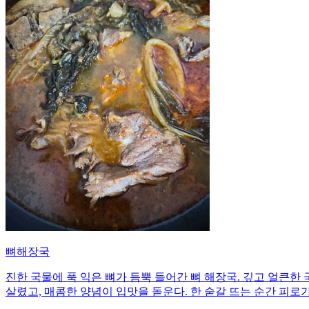
뼈해장국
진한 국물에 푹 익은 뼈가 듬뿍 들어간 뼈 해장국. 깊고 얼큰
살렸고, 매콤한 양념이 입맛을 돋운다. 한 숟갈 뜨는 순간 피로