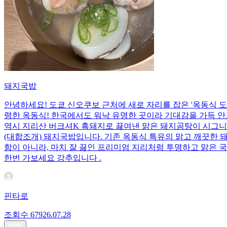
돼지국밥
안녕하세요! 도쿄 신오쿠보 근처에 새로 자리를 잡은 '옥동식 도쿄
령한 옥동식! 한국에서도 워낙 유명한 곳이라 기대감을 가득 안
역시 지리산 버크셔K 흑돼지로 끓여낸 맑은 돼지곰탕이 시그니
(대합조개) 돼지국밥입니다. 기존 옥동식 특유의 맑고 깨끗한 
함이 아니라, 마치 잘 끓인 프리미엄 지리처럼 투명하고 맑은 
한번 가보세요 강추입니다 .
핀타로
조회수
679
26.07.28