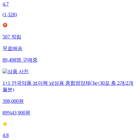
4.7
(
1,328
)
507
적립
무료배송
89,498
명
구매중
1+1 안국약품 브이팩 남성용 종합영양제(3g×30포 총 2개/2개
월분)
398,000
원
89
%
43,900
원
4.8