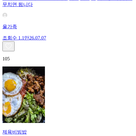
무치면 됩니다
울가족
조회수
1.1만
26.07.07
105
제육비빔밥