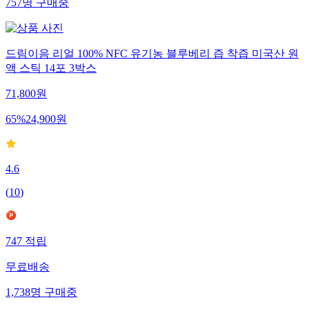
757
명
구매중
드림이음 리얼 100% NFC 유기농 블루베리 즙 착즙 미국산 원
액 스틱 14포 3박스
71,800
원
65
%
24,900
원
4.6
(
10
)
747
적립
무료배송
1,738
명
구매중