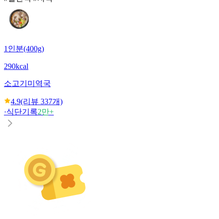
1인분(400g)
290kcal
소고기미역국
4.9
(리뷰
337
개)
·
식단기록
2만+