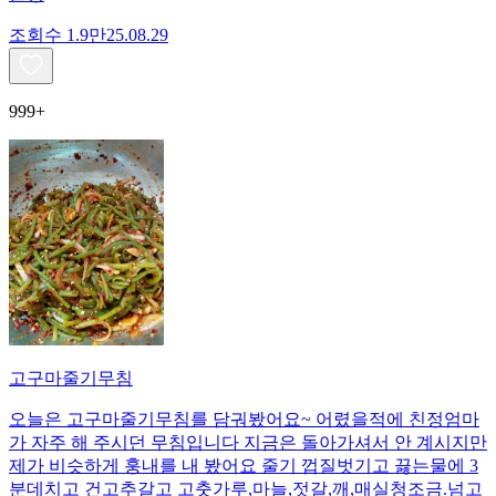
조회수
1.9만
25.08.29
999+
고구마줄기무침
오늘은 고구마줄기무침를 담궈봤어요~ 어렸을적에 친정엄마
가 자주 해 주시던 무침입니다 지금은 돌아가셔서 안 계시지만
제가 비슷하게 훙내를 내 봤어요 줄기 껍질벗기고 끓는물에 3
분데치고 건고추갈고 고춧가루,마늘,젓갈,깨,매실청조금.넘고