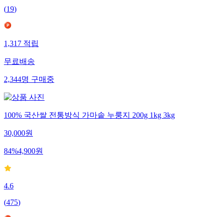
(
19
)
1,317
적립
무료배송
2,344
명
구매중
100% 국산쌀 전통방식 가마솥 누룽지 200g 1kg 3kg
30,000
원
84
%
4,900
원
4.6
(
475
)