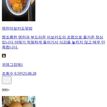
명란아보카도덮밥
짭조름한 명란과 부드러운 아보카도의 조합으로 즐거운 점심
입니다 야채가 적절하게 들어가서 식감을 놓치지 않고 매우 만
족합니다.
귀염그잡채1
조회수
9.5만
25.08.28
999+