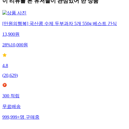
이 리뷰를 본 유저들이 관심있어 한 상품
[만원의행복] 국산콩 수제 두부과자 5개 550g 베스트 간식
13,900
원
28
%
10,000
원
4.8
(
20,629
)
300
적립
무료배송
999,999+
명
구매중