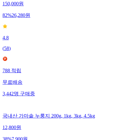
150,000
원
82
%
26,280
원
4.8
(
58
)
788
적립
무료배송
3,442
명
구매중
국내산 가마솥 누룽지 200g, 1kg, 3kg, 4.5kg
12,800
원