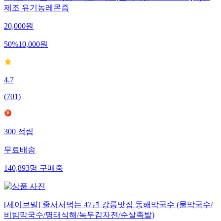
제조 유기농레몬즙
20,000
원
50
%
10,000
원
4.7
(
701
)
300
적립
무료배송
140,893
명
구매중
[세이브밀] 줄서서먹는 47년 강릉맛집 동해막국수 (물막국수/
비빔막국수/명태식해/녹두감자전/순살족발)