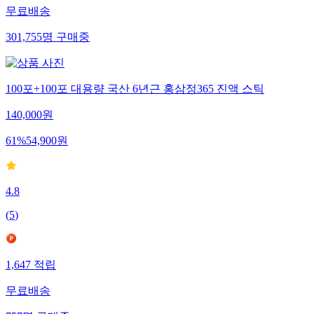
무료배송
301,755
명
구매중
100포+100포 대용량 국산 6년근 홍삼정365 진액 스틱
140,000
원
61
%
54,900
원
4.8
(
5
)
1,647
적립
무료배송