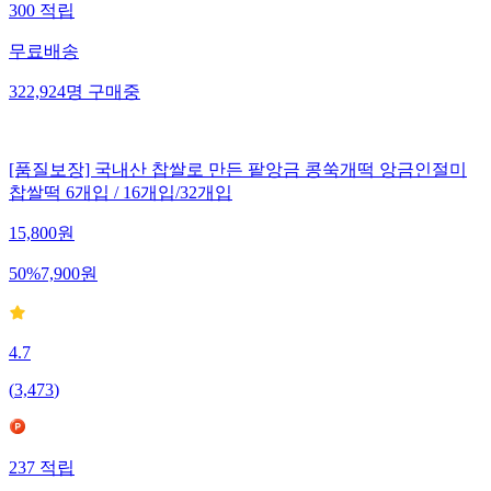
300
적립
무료배송
322,924
명
구매중
[품질보장] 국내산 찹쌀로 만든 팥앙금 콩쑥개떡 앙금인절미
찹쌀떡 6개입 / 16개입/32개입
15,800
원
50
%
7,900
원
4.7
(
3,473
)
237
적립