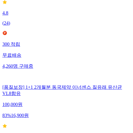
4.8
(
24
)
300
적립
무료배송
4,260
명
구매중
[품질보장] 1+1 2개월분 동국제약 이너센스 질유래 유산균
VL8함유
100,000
원
83
%
16,900
원