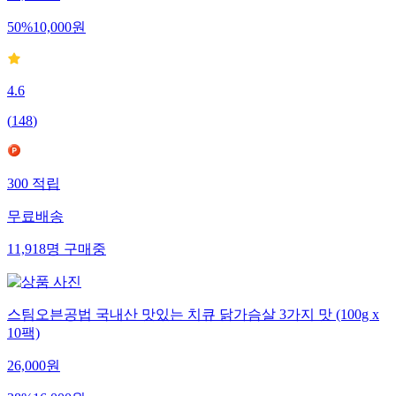
50
%
10,000
원
4.6
(
148
)
300
적립
무료배송
11,918
명
구매중
스팀오븐공법 국내산 맛있는 치큐 닭가슴살 3가지 맛 (100g x
10팩)
26,000
원