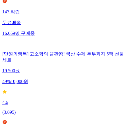
147
적립
무료배송
16,659
명
구매중
[만원의행복] 고소함의 끝판왕! 국산 수제 두부과자 5팩 선물
세트
19,500
원
49
%
10,000
원
4.6
(
3,695
)