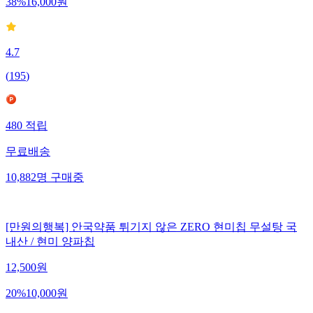
38
%
16,000
원
4.7
(
195
)
480
적립
무료배송
10,882
명
구매중
[만원의행복] 안국약품 튀기지 않은 ZERO 현미칩 무설탕 국
내산 / 현미 양파칩
12,500
원
20
%
10,000
원