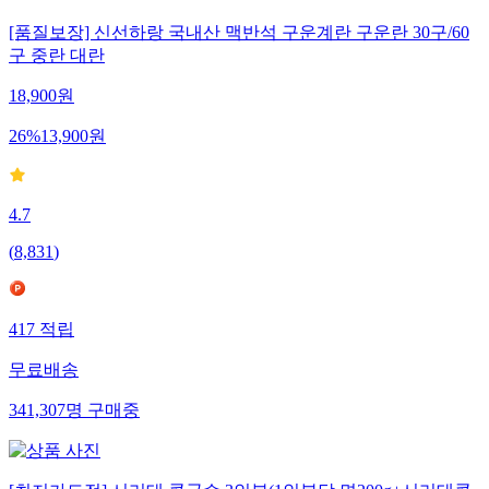
[품질보장] 신선하랑 국내산 맥반석 구운계란 구운란 30구/60
구 중란 대란
18,900
원
26
%
13,900
원
4.7
(
8,831
)
417
적립
무료배송
341,307
명
구매중