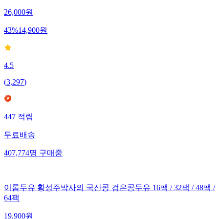
26,000
원
43
%
14,900
원
4.5
(
3,297
)
447
적립
무료배송
407,774
명
구매중
이롬두유 황성주박사의 국산콩 검은콩두유 16팩 / 32팩 / 48팩 /
64팩
19,900
원