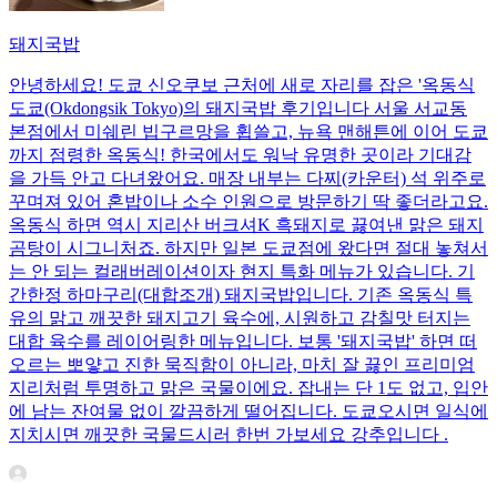
돼지국밥
안녕하세요! 도쿄 신오쿠보 근처에 새로 자리를 잡은 '옥동식
도쿄(Okdongsik Tokyo)의 돼지국밥 후기입니다 서울 서교동
본점에서 미쉐린 빕구르망을 휩쓸고, 뉴욕 맨해튼에 이어 도쿄
까지 점령한 옥동식! 한국에서도 워낙 유명한 곳이라 기대감
을 가득 안고 다녀왔어요. 매장 내부는 다찌(카운터) 석 위주로
꾸며져 있어 혼밥이나 소수 인원으로 방문하기 딱 좋더라고요.
옥동식 하면 역시 지리산 버크셔K 흑돼지로 끓여낸 맑은 돼지
곰탕이 시그니처죠. 하지만 일본 도쿄점에 왔다면 절대 놓쳐서
는 안 되는 컬래버레이션이자 현지 특화 메뉴가 있습니다. 기
간한정 하마구리(대합조개) 돼지국밥입니다. 기존 옥동식 특
유의 맑고 깨끗한 돼지고기 육수에, 시원하고 감칠맛 터지는
대합 육수를 레이어링한 메뉴입니다. 보통 '돼지국밥' 하면 떠
오르는 뽀얗고 진한 묵직함이 아니라, 마치 잘 끓인 프리미엄
지리처럼 투명하고 맑은 국물이에요. 잡내는 단 1도 없고, 입안
에 남는 잔여물 없이 깔끔하게 떨어집니다. 도쿄오시면 일식에
지치시면 깨끗한 국물드시러 한번 가보세요 강추입니다 .