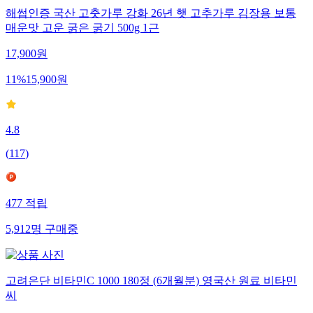
해썹인증 국산 고춧가루 강화 26년 햇 고추가루 김장용 보통
매운맛 고운 굵은 굵기 500g 1근
17,900
원
11
%
15,900
원
4.8
(
117
)
477
적립
5,912
명
구매중
고려은단 비타민C 1000 180정 (6개월분) 영국산 원료 비타민
씨