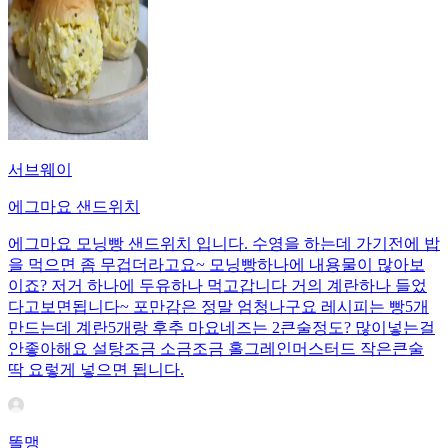
서브웨이
에그마요 샌드위치
에그마요 모닝빵 샌드위치 입니다. 수영을 하는데 가기전에 밥
을 먹으면 좀 무겁더라고요~ 모닝빵하나에 내용물이 많아보
이죠? 저거 하나에 두유하나 먹고갑니다 거의 계란하나 들었
다고보면됩니다~ 포만감은 정말 엄청나구요 레시피는 빵5개
만드는데 계란5개랑 후추 마요네즈는 2큰술정도? 많이넣는걸
안좋아해요 설탕조금 소금조금 홀그레인머스터드 작은큰술
딱 요렇게 넣으면 됩니다.
똘맹