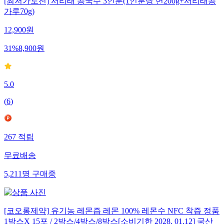
[최저가도전] 서리태 콩국수 3인분(1인분당 면200g+서리태콩
가루70g)
12,900
원
31
%
8,900
원
5.0
(
6
)
267
적립
무료배송
5,211
명
구매중
[코오롱제약] 유기농 레몬즙 레몬 100% 레몬수 NFC 착즙 정품
1박스X 15포 / 2박스/4박스/8박스[소비기한 2028. 01.12] 국산