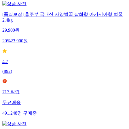
[품질보장] 홍주부 국내산 사양벌꿀 잡화향 아카시아향 벌꿀
2.4kg
29,900
원
20
%
23,900
원
4.7
(
892
)
717
적립
무료배송
491,248
명
구매중