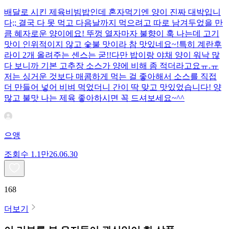
배달로 시킨 제육비빔밥인데 혼자먹기엔 양이 진짜 대박입니
다;; 결국 다 못 먹고 다음날까지 먹으려고 따로 남겨두었을 만
큼 혜자로운 양이에요! 뚜껑 열자마자 불향이 훅 나는데 고기
맛이 인위적이지 않고 숯불 맛이라 참 맛있네요~!특히 계란후
라이 2개 올려주는 센스는 굳!! ​다만 밥이랑 야채 양이 워낙 많
다 보니까 기본 고추장 소스가 양에 비해 좀 적더라고요ㅠ.ㅠ
저는 싱거운 것보다 매콤하게 먹는 걸 좋아해서 소스를 직접
더 만들어 넣어 비벼 먹었더니 간이 딱 맞고 맛있었습니다! 양
많고 불맛 나는 제육 좋아하시면 꼭 드셔보세요~^^
으앵
조회수
1.1만
26.06.30
168
더보기