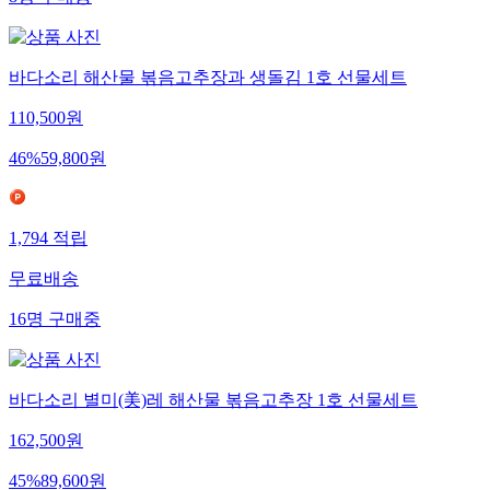
8
명
구매중
바다소리 해산물 볶음고추장과 생돌김 1호 선물세트
110,500
원
46
%
59,800
원
1,794
적립
무료배송
16
명
구매중
바다소리 별미(美)레 해산물 볶음고추장 1호 선물세트
162,500
원
45
%
89,600
원