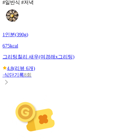
#일반식 #저녁
1인분(390g)
675kcal
그리팅
칠리 새우(여경래x그리팅)
4.8
(리뷰
6
개)
·
식단기록
8회