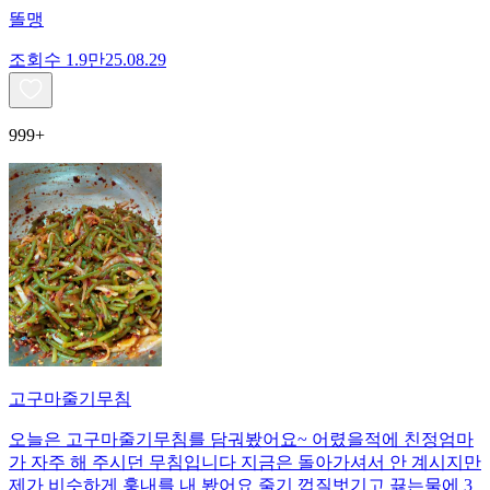
똘맹
조회수
1.9만
25.08.29
999+
고구마줄기무침
오늘은 고구마줄기무침를 담궈봤어요~ 어렸을적에 친정엄마
가 자주 해 주시던 무침입니다 지금은 돌아가셔서 안 계시지만
제가 비슷하게 훙내를 내 봤어요 줄기 껍질벗기고 끓는물에 3