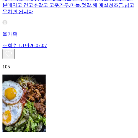
분데치고 건고추갈고 고춧가루,마늘,젓갈,깨,매실청조금.넘고
무치면 됩니다
울가족
조회수
1.1만
26.07.07
105