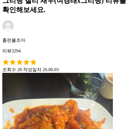
그리팅 칠리 새우(여경래x그리팅) 리뷰를
확인해보세요.
홈런볼조아
리뷰3294
조회수 28
작성일자 26.06.03