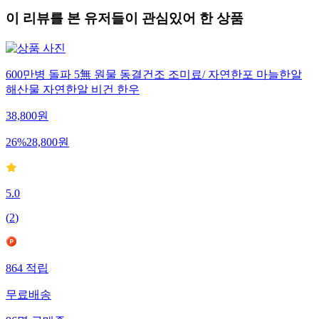
이 리뷰를 본 유저들이 관심있어 한 상품
600만병 돌파 5無 원물 동결건조 조미료/ 자연한포 마늘한알
해산물 자연한알 비건 한우
38,800
원
26
%
28,800
원
5.0
(
2
)
864
적립
무료배송