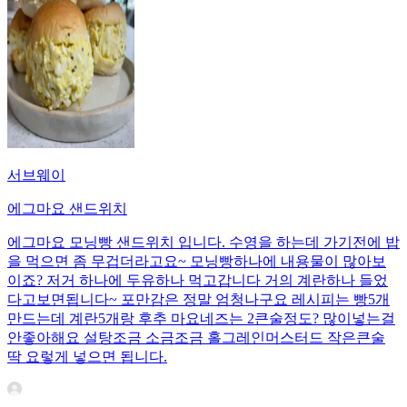
서브웨이
에그마요 샌드위치
에그마요 모닝빵 샌드위치 입니다. 수영을 하는데 가기전에 밥
을 먹으면 좀 무겁더라고요~ 모닝빵하나에 내용물이 많아보
이죠? 저거 하나에 두유하나 먹고갑니다 거의 계란하나 들었
다고보면됩니다~ 포만감은 정말 엄청나구요 레시피는 빵5개
만드는데 계란5개랑 후추 마요네즈는 2큰술정도? 많이넣는걸
안좋아해요 설탕조금 소금조금 홀그레인머스터드 작은큰술
딱 요렇게 넣으면 됩니다.