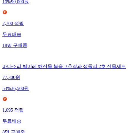
10
%
90,000
원
2,700
적립
무료배송
18
명
구매중
바다소리 별미레 해산물 볶음고추장과 생돌김 2호 선물세트
77,300
원
53
%
36,500
원
1,095
적립
무료배송