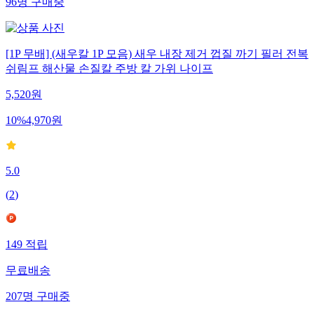
96
명
구매중
[1P 무배] (새우칼 1P 모음) 새우 내장 제거 껍질 까기 필러 전복
쉬림프 해산물 손질칼 주방 칼 가위 나이프
5,520
원
10
%
4,970
원
5.0
(
2
)
149
적립
무료배송
207
명
구매중