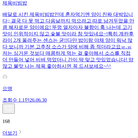
제육비빔밥
배달로 시킨 제육비빔밥인데 혼자먹기엔 양이 진짜 대박입니
다;; 결국 다 못 먹고 다음날까지 먹으려고 따로 남겨두었을 만
큼 혜자로운 양이에요! 뚜껑 열자마자 불향이 훅 나는데 고기
맛이 인위적이지 않고 숯불 맛이라 참 맛있네요~!특히 계란후
라이 2개 올려주는 센스는 굳!! ​다만 밥이랑 야채 양이 워낙 많
다 보니까 기본 고추장 소스가 양에 비해 좀 적더라고요ㅠ.ㅠ
저는 싱거운 것보다 매콤하게 먹는 걸 좋아해서 소스를 직접
더 만들어 넣어 비벼 먹었더니 간이 딱 맞고 맛있었습니다! 양
많고 불맛 나는 제육 좋아하시면 꼭 드셔보세요~^^
으앵
조회수
1.1만
26.06.30
168
더보기