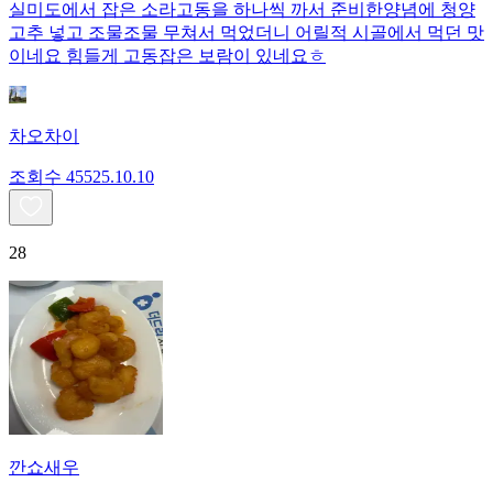
실미도에서 잡은 소라고동을 하나씩 까서 준비한양념에 청양
고추 넣고 조물조물 무쳐서 먹었더니 어릴적 시골에서 먹던 맛
이네요 힘들게 고동잡은 보람이 있네요ㅎ
차오차이
조회수
455
25.10.10
28
깐쇼새우