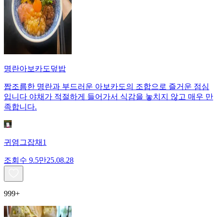
명란아보카도덮밥
짭조름한 명란과 부드러운 아보카도의 조합으로 즐거운 점심
입니다 야채가 적절하게 들어가서 식감을 놓치지 않고 매우 만
족합니다.
귀염그잡채1
조회수
9.5만
25.08.28
999+