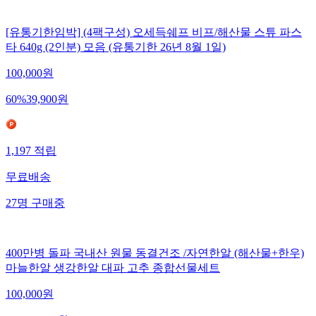
[유통기한임박] (4팩구성) 오세득쉐프 비프/해산물 스튜 파스
타 640g (2인분) 모음 (유통기한 26년 8월 1일)
100,000
원
60
%
39,900
원
1,197
적립
무료배송
27
명
구매중
400만병 돌파 국내산 원물 동결건조 /자연한알 (해산물+한우)
마늘한알 생강한알 대파 고추 종합선물세트
100,000
원