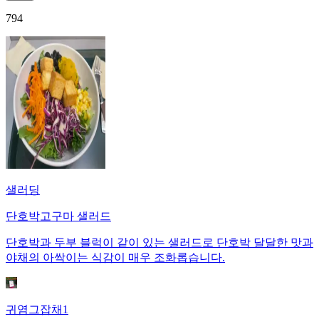
794
샐러딩
단호박고구마 샐러드
단호박과 두부 블럭이 같이 있는 샐러드로 단호박 달달한 맛과
야채의 아싹이는 식감이 매우 조화롭습니다.
귀염그잡채1