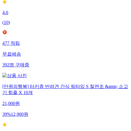
4.6
(
10
)
477
적립
무료배송
392
명
구매중
[만원의행복] 터키츄 반려견 간식 링타입 S 칠면조 &amp; 소고
기 힘줄 X 10개
21,000
원
39
%
12,900
원