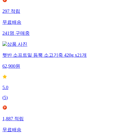
297
적립
무료배송
241
명
구매중
햇반 소프트밀 듬뿍 소고기죽 420g x21개
62,900
원
5.0
(
5
)
1,887
적립
무료배송