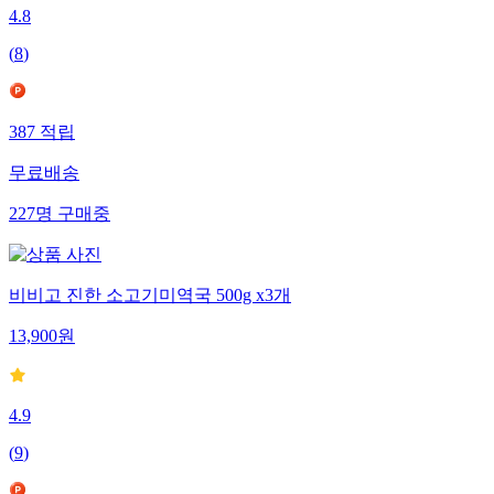
4.8
(
8
)
387
적립
무료배송
227
명
구매중
비비고 진한 소고기미역국 500g x3개
13,900
원
4.9
(
9
)