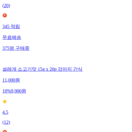
(
20
)
345
적립
무료배송
375
명
구매중
설레개 소고기맛 15g x 20p 강아지 간식
11,000
원
10
%
9,900
원
4.5
(
12
)