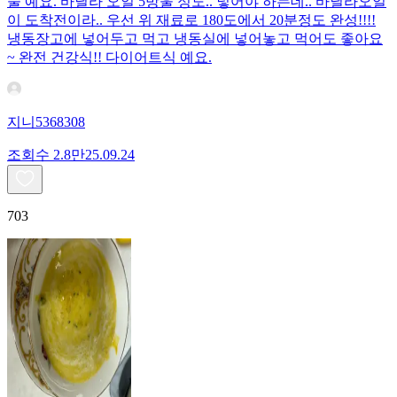
술 예요. 바닐라 오일 5방울 정도.. 넣어야 하는데.. 바닐라오일
이 도착전이라.. 우선 위 재료로 180도에서 20분정도 완성!!!!
냉동장고에 넣어두고 먹고 냉동실에 넣어놓고 먹어도 좋아요
~ 완전 건강식!! 다이어트식 예요.
지니5368308
조회수
2.8만
25.09.24
703