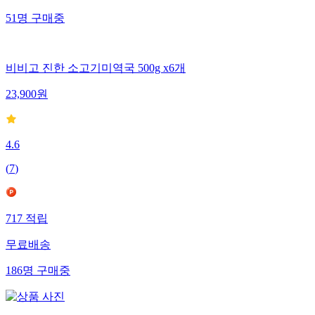
51
명
구매중
비비고 진한 소고기미역국 500g x6개
23,900
원
4.6
(
7
)
717
적립
무료배송
186
명
구매중