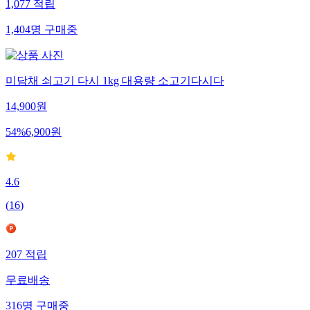
1,077
적립
1,404
명
구매중
미담채 쇠고기 다시 1kg 대용량 소고기다시다
14,900
원
54
%
6,900
원
4.6
(
16
)
207
적립
무료배송
316
명
구매중