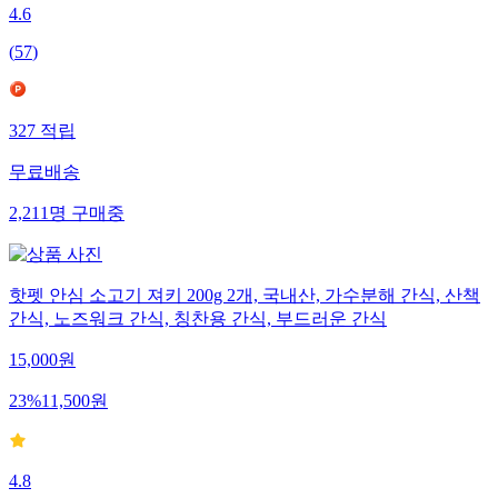
4.6
(
57
)
327
적립
무료배송
2,211
명
구매중
핫펫 안심 소고기 져키 200g 2개, 국내산, 가수분해 간식, 산책
간식, 노즈워크 간식, 칭찬용 간식, 부드러운 간식
15,000
원
23
%
11,500
원
4.8