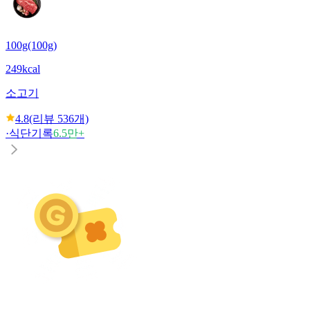
100g(100g)
249kcal
소고기
4.8
(리뷰
536
개)
·
식단기록
6.5만+