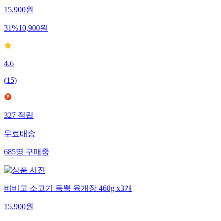
15,900
원
31
%
10,900
원
4.6
(
15
)
327
적립
무료배송
685
명
구매중
비비고 소고기 듬뿍 육개장 460g x3개
15,900
원