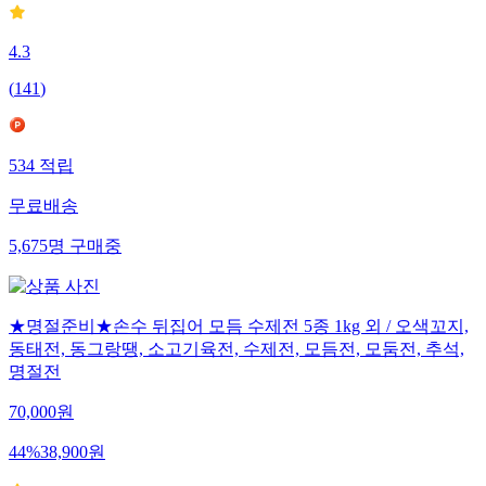
4.3
(
141
)
534
적립
무료배송
5,675
명
구매중
★명절준비★손수 뒤집어 모듬 수제전 5종 1kg 외 / 오색꼬지,
동태전, 동그랑땡, 소고기육전, 수제전, 모듬전, 모둠전, 추석,
명절전
70,000
원
44
%
38,900
원