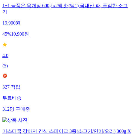
1+1 늘품은 육개장 600g x2팩 外(택1) 국내산 파, 푸짐한 소고
기
19,900
원
45
%
10,900
원
4.0
(
5
)
327
적립
무료배송
312
명
구매중
미스터쿡 강아지 간식 스테이크 3종(소고기/연어/오리) 300g X