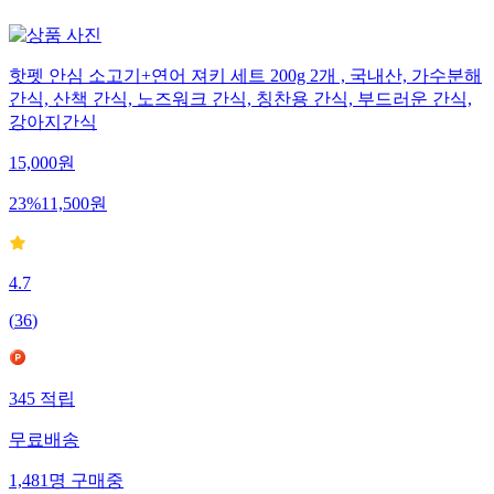
핫펫 안심 소고기+연어 져키 세트 200g 2개 , 국내산, 가수분해
간식, 산책 간식, 노즈워크 간식, 칭찬용 간식, 부드러운 간식,
강아지간식
15,000
원
23
%
11,500
원
4.7
(
36
)
345
적립
무료배송
1,481
명
구매중