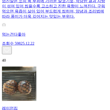
업진살은 소의 목 부위에 가까운 살코기로, 적당한 결과 지방
이 섞여 있어 씹을수록 고소하고 진한 육향이 느껴진다. 구워
먹으면 육즙이 살아 있어 부드럽게 씹히며, 양념과 조리법에
따라 풍미가 더욱 깊어지는 맛있는 부위다.
먹는건다좋아
조회수
598
25.12.22
40
레이먼킴