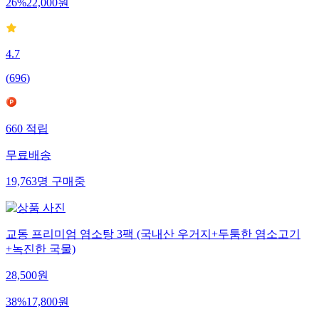
26
%
22,000
원
4.7
(
696
)
660
적립
무료배송
19,763
명
구매중
교동 프리미엄 염소탕 3팩 (국내산 우거지+두툼한 염소고기
+녹진한 국물)
28,500
원
38
%
17,800
원