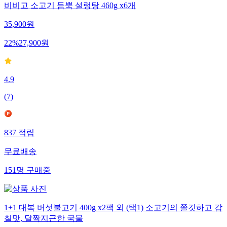
비비고 소고기 듬뿍 설렁탕 460g x6개
35,900
원
22
%
27,900
원
4.9
(
7
)
837
적립
무료배송
151
명
구매중
1+1 대복 버섯불고기 400g x2팩 외 (택1) 소고기의 쫄깃하고 감
칠맛, 달짝지근한 국물