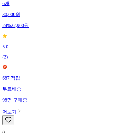
6개
30,000
원
24
%
22,900
원
5.0
(
2
)
687
적립
무료배송
98
명
구매중
더보기