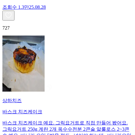
조회수
1.3만
25.08.28
727
상하치즈
바스크 치즈케이크
바스크 치즈케이크 예요. 그릭요거트로 직접 만들어 봤어요.
그릭요거트 250g 계란 2개 옥수수전분 2큰술 알룰로스 2~3큰