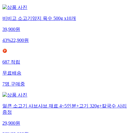
비비고 소고기양지 육수 500g x10개
39,900
원
43
%
22,900
원
687
적립
무료배송
7
명
구매중
얼큰 소고기 샤브샤브 재료 4~5인분+고기 320g+칼국수 사리
증정
29,900
원