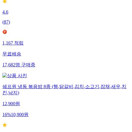
4.6
(
87
)
1,167
적립
무료배송
17,682
명
구매중
쉐프원 냉동 볶음밥 8종 (햄,닭갈비,김치,소고기,잡채,새우,치
킨,낙지)
12,900
원
16
%
10,900
원