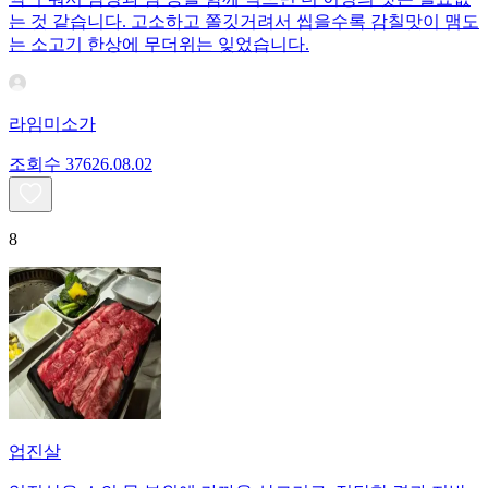
는 것 같습니다. 고소하고 쫄깃거려서 씹을수록 감칠맛이 맴도
는 소고기 한상에 무더위는 잊었습니다.
라임미소가
조회수
376
26.08.02
8
업진살