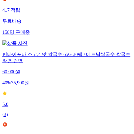
417
적립
무료배송
158
명
구매중
빈타이포타 소고기맛 쌀국수 65G 30팩 / 베트남쌀국수 쌀국수
라면 건면
60,000
원
40
%
35,900
원
5.0
(
3
)