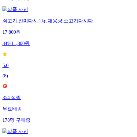
쇠고기 진미다시 2kg 대용량 소고기다시다
17,800
원
34
%
11,800
원
5.0
(
8
)
354
적립
무료배송
178
명
구매중