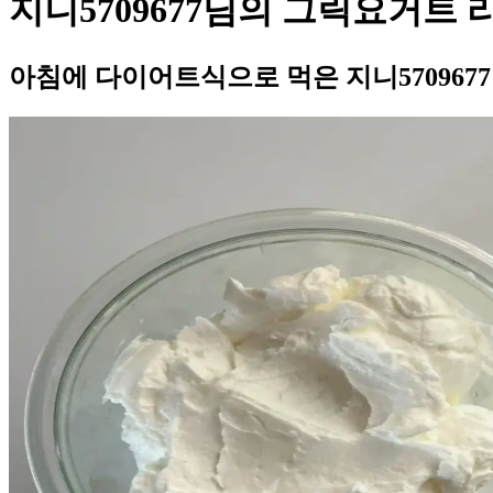
지니5709677님의 그릭요거트 
아침에 다이어트식으로 먹은 지니57096