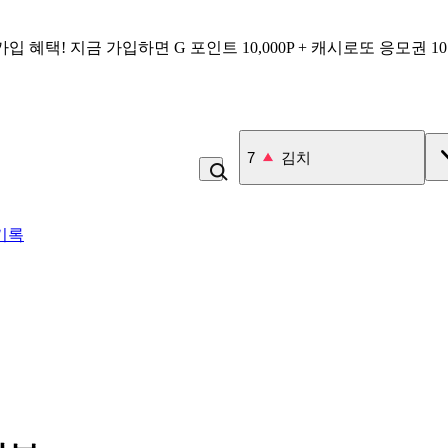
가입 혜택!
지금 가입하면
G 포인트 10,000P + 캐시로또 응모권 1
7
김치
기록