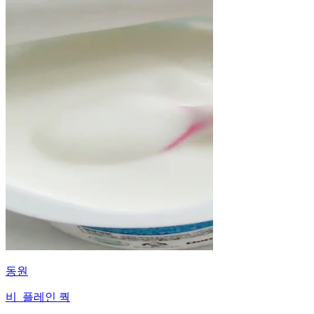
동원
비_플레인 쿽