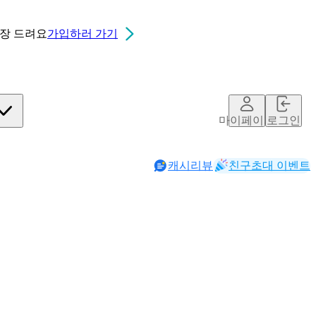
0장
드려요
가입하러 가기
마이페이지
로그인
캐시리뷰
친구초대 이벤트