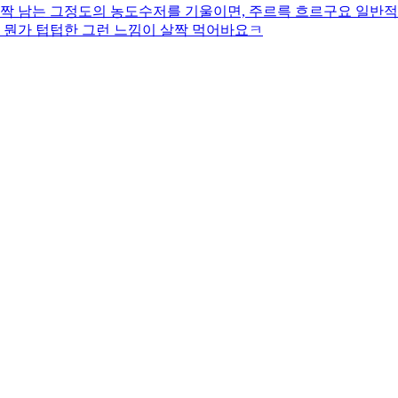
살짝 남는 그정도의 농도수저를 기울이면, 주르륵 흐르구요 일반적
 뭔가 텁텁한 그런 느낌이 살짝 먹어바요ㅋ