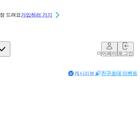
0장
드려요
가입하러 가기
마이페이지
로그인
캐시리뷰
친구초대 이벤트