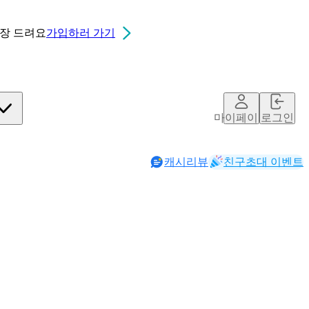
0장
드려요
가입하러 가기
마이페이지
로그인
캐시리뷰
친구초대 이벤트