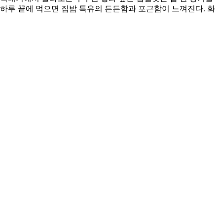
 하루 끝에 먹으면 집밥 특유의 든든함과 포근함이 느껴진다. 화