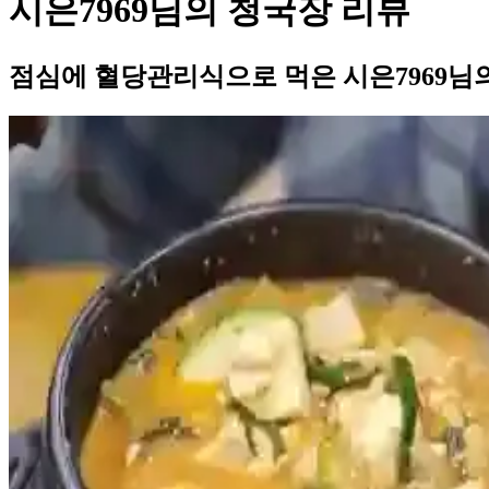
시은7969님의 청국장 리뷰
점심에 혈당관리식으로 먹은 시은7969님