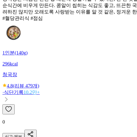
순식간에 비우게 만든다. 콩알이 씹히는 식감도 좋고, 뜨끈한 국
려하진 않지만 오래도록 사랑받는 이유를 알 것 같은, 정겨운 한
#혈당관리식 #점심
1인분(140g)
296kcal
청국장
4.8
(리뷰
479
개)
·
식단기록
10.2만+
0
신고·제보