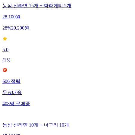
농심 신라면 15개 + 짜파게티 5개
28,100
원
28
%
20,200
원
5.0
(
15
)
606
적립
무료배송
408
명
구매중
농심 신라면 10개 + 너구리 10개