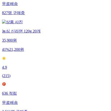
무료배송
827
명
구매중
농심 신라면 120g 20개
35,900
원
41
%
21,200
원
4.9
(
215
)
636
적립
무료배송