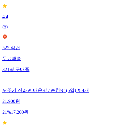
4.4
(
5
)
525
적립
무료배송
321
명
구매중
오뚜기 진라면 매운맛 / 순한맛 (5입) X 4개
21,900
원
21
%
17,200
원