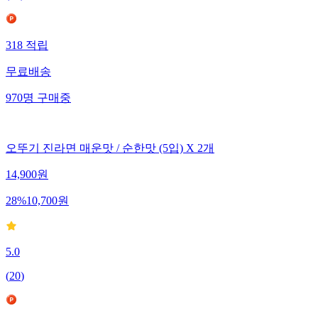
(
23
)
318
적립
무료배송
970
명
구매중
오뚜기 진라면 매운맛 / 순한맛 (5입) X 2개
14,900
원
28
%
10,700
원
5.0
(
20
)