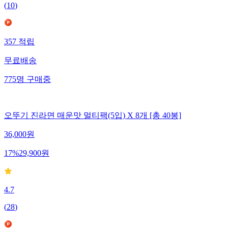
(
10
)
357
적립
무료배송
775
명
구매중
오뚜기 진라면 매운맛 멀티팩(5입) X 8개 [총 40봉]
36,000
원
17
%
29,900
원
4.7
(
28
)