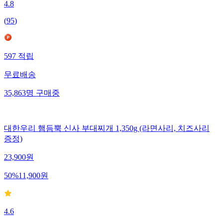
4.8
(
95
)
597
적립
무료배송
35,863
명
구매중
대한우리 햄듬뿍 신사 부대찌개 1,350g (라면사리, 치즈사리
증정)
23,900
원
50
%
11,900
원
4.6