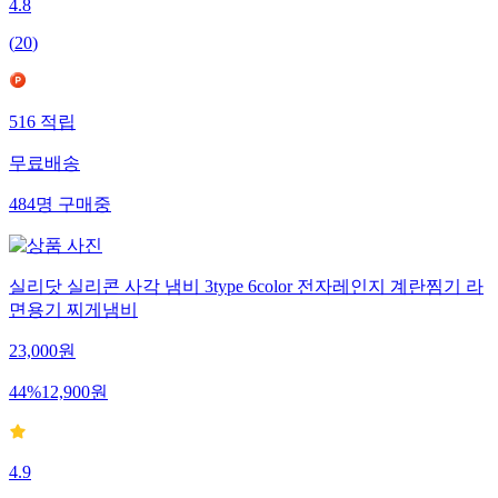
4.8
(
20
)
516
적립
무료배송
484
명
구매중
실리닷 실리콘 사각 냄비 3type 6color 전자레인지 계란찜기 라
면용기 찌게냄비
23,000
원
44
%
12,900
원
4.9