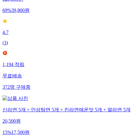
129,800
원
69
%
39,800
원
4.7
(
3
)
1,194
적립
무료배송
372
명
구매중
신라면 5개 + 안성탕면 5개 + 진라면매운맛 5개 + 열라면 5개
20,500
원
15
%
17,500
원