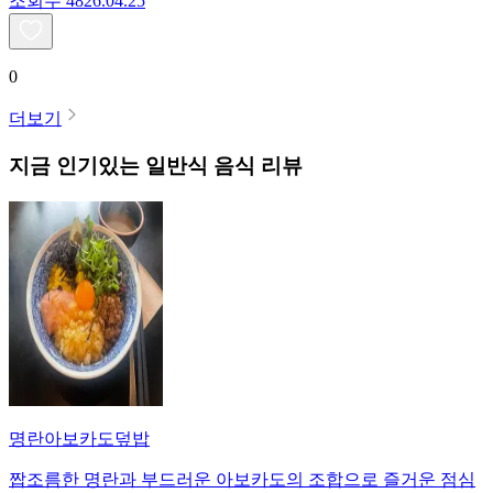
조회수
48
26.04.25
0
더보기
지금 인기있는
일반식
음식 리뷰
명란아보카도덮밥
짭조름한 명란과 부드러운 아보카도의 조합으로 즐거운 점심