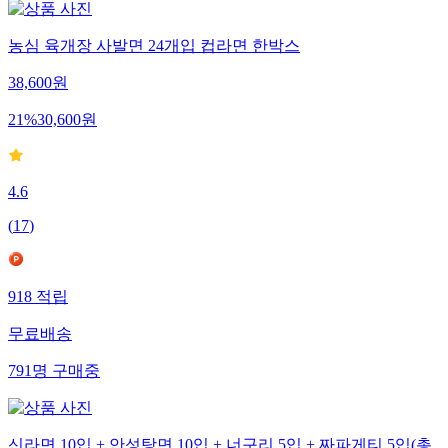
농심 육개장 사발면 24개입 컵라면 한박스
38,600
원
21
%
30,600
원
4.6
(
17
)
918
적립
무료배송
791
명
구매중