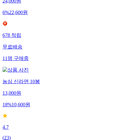
24,000
원
6
%
22,600
원
678
적립
무료배송
11
명
구매중
농심 신라면 10봉
13,000
원
18
%
10,600
원
4.7