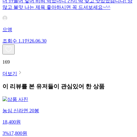
더 만들어 넣어 비벼 먹었더니 간이 딱 맞고 맛있었습니다! 양
많고 불맛 나는 제육 좋아하시면 꼭 드셔보세요~^^
으앵
조회수
1.1만
26.06.30
169
더보기
이 리뷰를 본 유저들이 관심있어 한 상품
농심 신라면 20봉
18,400
원
3
%
17,800
원