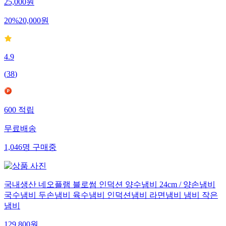
25,000
원
20
%
20,000
원
4.9
(
38
)
600
적립
무료배송
1,046
명
구매중
국내생산 네오플램 블로썸 인덕션 양수냄비 24cm / 양손냄비
국수냄비 두손냄비 육수냄비 인덕션냄비 라면냄비 냄비 작은
냄비