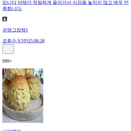
입니다 야채가 적절하게 들어가서 식감을 놓치지 않고 매우 만
족합니다.
귀염그잡채1
조회수
9.5만
25.08.28
999+