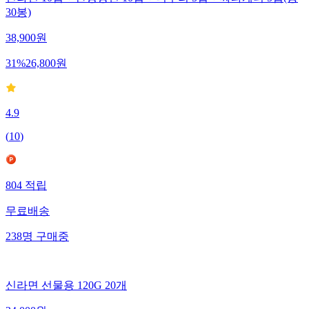
신라면 10입 + 안성탕면 10입 + 너구리 5입 + 짜파게티 5입(총
30봉)
38,900
원
31
%
26,800
원
4.9
(
10
)
804
적립
무료배송
238
명
구매중
신라면 선물용 120G 20개