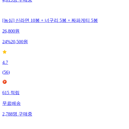
4,015
명
구매중
[농심] 신라면 10봉 + 너구리 5봉 + 짜파게티 5봉
26,800
원
24
%
20,500
원
4.7
(
56
)
615
적립
무료배송
2,788
명
구매중