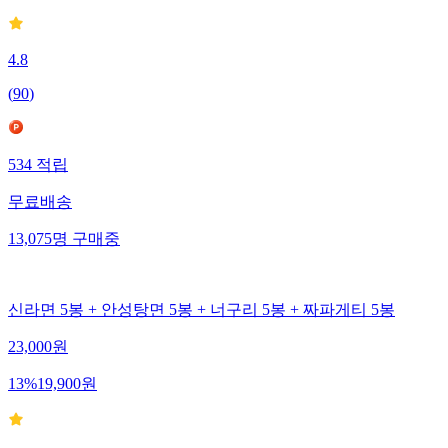
4.8
(
90
)
534
적립
무료배송
13,075
명
구매중
신라면 5봉 + 안성탕면 5봉 + 너구리 5봉 + 짜파게티 5봉
23,000
원
13
%
19,900
원