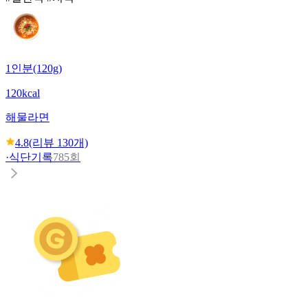
1인분(120g)
120kcal
해물라면
4.8
(리뷰
130
개)
·
식단기록
785회