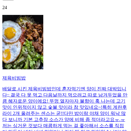
24
제육비빔밥
배달로 시킨 제육비빔밥인데 혼자먹기엔 양이 진짜 대박입니
다;; 결국 다 못 먹고 다음날까지 먹으려고 따로 남겨두었을 만
큼 혜자로운 양이에요! 뚜껑 열자마자 불향이 훅 나는데 고기
맛이 인위적이지 않고 숯불 맛이라 참 맛있네요~!특히 계란후
라이 2개 올려주는 센스는 굳!! ​다만 밥이랑 야채 양이 워낙 많
다 보니까 기본 고추장 소스가 양에 비해 좀 적더라고요ㅠ.ㅠ
저는 싱거운 것보다 매콤하게 먹는 걸 좋아해서 소스를 직접