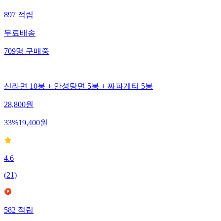
897
적립
무료배송
709
명
구매중
신라면 10봉 + 안성탕면 5봉 + 짜파게티 5봉
28,800
원
33
%
19,400
원
4.6
(
21
)
582
적립