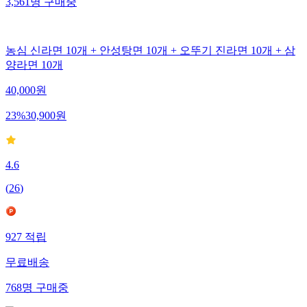
3,561
명
구매중
농심 신라면 10개 + 안성탕면 10개 + 오뚜기 진라면 10개 + 삼
양라면 10개
40,000
원
23
%
30,900
원
4.6
(
26
)
927
적립
무료배송
768
명
구매중