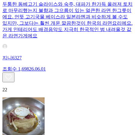
두툼한 돔베고기 슬라이스와 숙주, 대파가 한가득 올려져 토치
로 마무리했는지 불향과 그으름이 있는 얼큰한 라면 한그릇이
에요. 언뜻 고기국물 베이스라 일본라멘과 비슷하게 볼 수도
있지만, 그보다는 훨씬 개운 깔끔한것이 한국의 라면요리에요.
가게 인테리어도 배경음악도 지극히 한국적인 범 내려올것 같
은 라면가게에요
지니6327
조회수
1,698
26.06.01
22