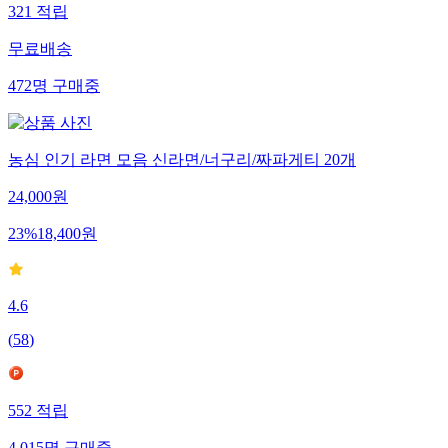
321
적립
무료배송
472
명
구매중
농심 인기 라면 모음 신라면/너구리/짜파게티 20개
24,000
원
23
%
18,400
원
4.6
(
58
)
552
적립