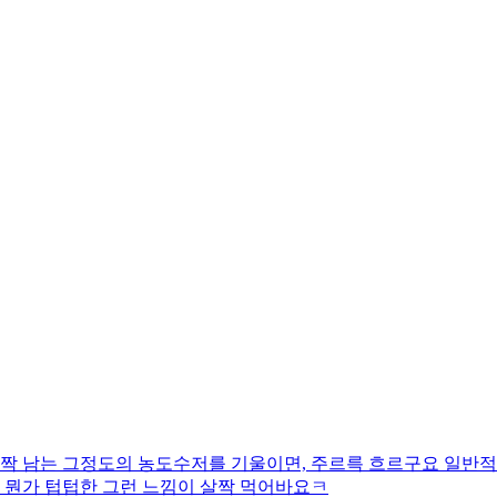
살짝 남는 그정도의 농도수저를 기울이면, 주르륵 흐르구요 일반적
 뭔가 텁텁한 그런 느낌이 살짝 먹어바요ㅋ