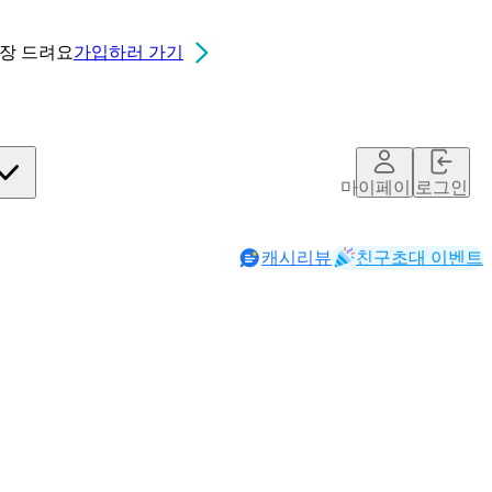
0장
드려요
가입하러 가기
마이페이지
로그인
캐시리뷰
친구초대 이벤트