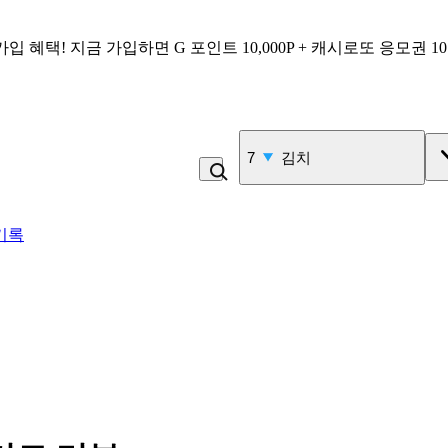
가입 혜택!
지금 가입하면
G 포인트 10,000P + 캐시로또 응모권 1
7
김치
기록