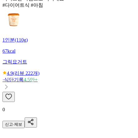
#다이어트식 #아침
1인분(110g)
67kcal
그릭요거트
4.9
(리뷰
222
개)
·
식단기록
4.5만+
0
신고·제보