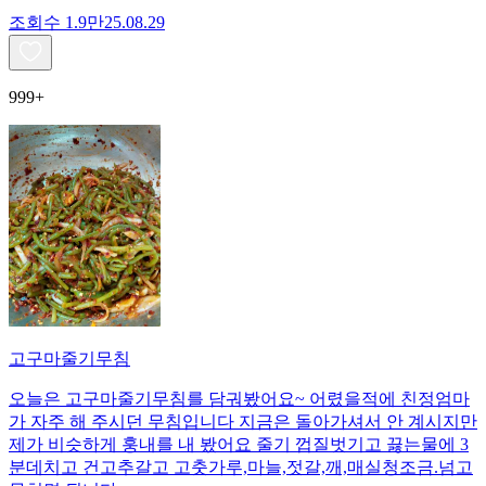
조회수
1.9만
25.08.29
999+
고구마줄기무침
오늘은 고구마줄기무침를 담궈봤어요~ 어렸을적에 친정엄마
가 자주 해 주시던 무침입니다 지금은 돌아가셔서 안 계시지만
제가 비슷하게 훙내를 내 봤어요 줄기 껍질벗기고 끓는물에 3
분데치고 건고추갈고 고춧가루,마늘,젓갈,깨,매실청조금.넘고