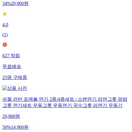
34
%
20,900
원
4.0
(
1
)
627
적립
무료배송
25
명
구매중
쉬젤 러반 포케볼 면기 2종/4종세트 / 스텐면기 라면그릇 덮밥
그릇 면기세트 우동그릇 우동면기 국수그릇 라면기 우동기
29,900
원
50
%
14,900
원