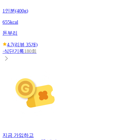
1인분(400g)
655kcal
돈부리
4.7
(리뷰
35
개)
·
식단기록
180회
지금 가입하고