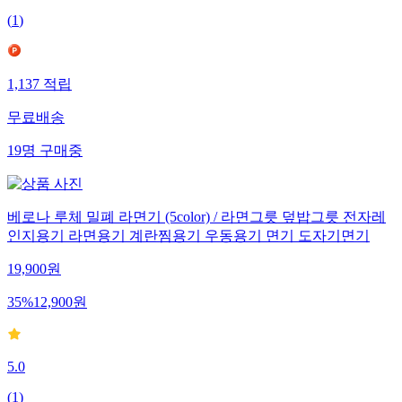
(
1
)
1,137
적립
무료배송
19
명
구매중
베로나 루체 밀폐 라면기 (5color) / 라면그릇 덮밥그릇 전자레
인지용기 라면용기 계란찜용기 우동용기 면기 도자기면기
19,900
원
35
%
12,900
원
5.0