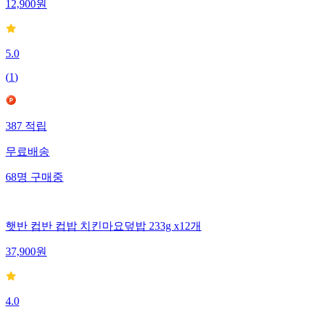
12,900
원
5.0
(
1
)
387
적립
무료배송
68
명
구매중
햇반 컵반 컵밥 치킨마요덮밥 233g x12개
37,900
원
4.0