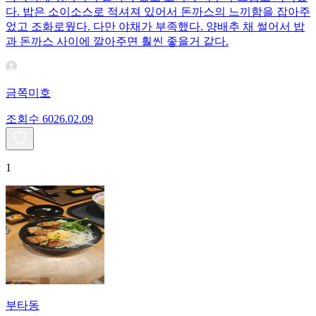
다. 밥은 소이소스로 적셔져 있어서 돈까스의 느끼함을 잡아주
었고 조화로웠다. 다만 야채가 부족했다. 양배추 채 썰어서 밥
과 돈까스 사이에 깔아주면 훨씬 좋을거 같다.
금쪽미호
조회수
60
26.02.09
1
부타동