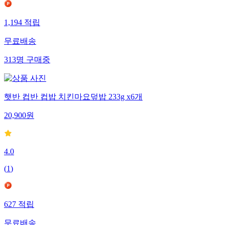
1,194
적립
무료배송
313
명
구매중
햇반 컵반 컵밥 치킨마요덮밥 233g x6개
20,900
원
4.0
(
1
)
627
적립
무료배송