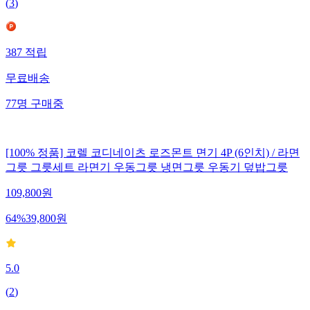
(
3
)
387
적립
무료배송
77
명
구매중
[100% 정품] 코렐 코디네이츠 로즈몬트 면기 4P (6인치) / 라면
그릇 그릇세트 라면기 우동그릇 냉면그릇 우동기 덮밥그릇
109,800
원
64
%
39,800
원
5.0
(
2
)