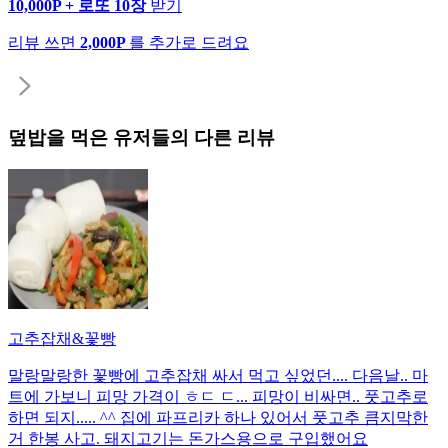
10,000P + 로또 10장
받기
리뷰 쓰면
2,000P
를 추가로 드려요
덮밥
을 먹은 유저들의 다른 리뷰
고추잡채&꽃빵
말랑말랑한 꽃빵에 고추잡채 싸서 먹고 싶었던.... 다음날.. 마
트에 가보니 피망 가격이 ㅎㄷ ㄷ... 피망이 비싸면.. 풋고추로
하면 되지..... ^^ 집에 파프리카 하나 있어서 풋고추 큼지막한
거 한봉 사고. 돼지고기는 돈가스용으로 구입했어요