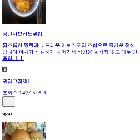
명란아보카도덮밥
짭조름한 명란과 부드러운 아보카도의 조합으로 즐거운 점심
입니다 야채가 적절하게 들어가서 식감을 놓치지 않고 매우 만
족합니다.
귀염그잡채1
조회수
9.4만
25.08.28
999+