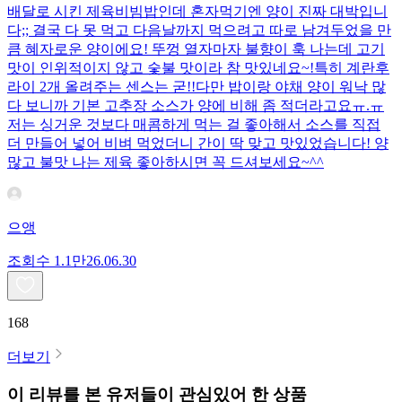
배달로 시킨 제육비빔밥인데 혼자먹기엔 양이 진짜 대박입니
다;; 결국 다 못 먹고 다음날까지 먹으려고 따로 남겨두었을 만
큼 혜자로운 양이에요! 뚜껑 열자마자 불향이 훅 나는데 고기
맛이 인위적이지 않고 숯불 맛이라 참 맛있네요~!특히 계란후
라이 2개 올려주는 센스는 굳!! ​다만 밥이랑 야채 양이 워낙 많
다 보니까 기본 고추장 소스가 양에 비해 좀 적더라고요ㅠ.ㅠ
저는 싱거운 것보다 매콤하게 먹는 걸 좋아해서 소스를 직접
더 만들어 넣어 비벼 먹었더니 간이 딱 맞고 맛있었습니다! 양
많고 불맛 나는 제육 좋아하시면 꼭 드셔보세요~^^
으앵
조회수
1.1만
26.06.30
168
더보기
이 리뷰를 본 유저들이 관심있어 한 상품