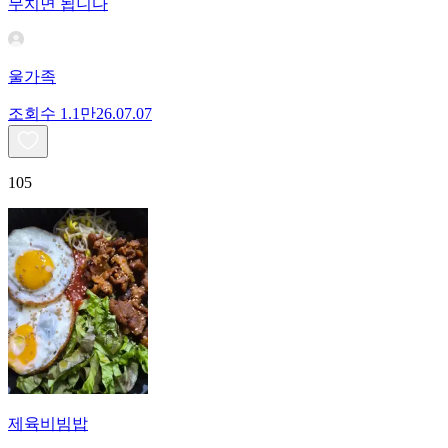
무치면 됩니다
울가족
조회수
1.1만
26.07.07
105
제육비빔밥