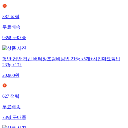
387
적립
무료배송
93
명
구매중
햇반 컵반 컵밥 버터장조림비빔밥 216g x5개+치킨마요덮밥
233g x1개
20,900
원
627
적립
무료배송
73
명
구매중