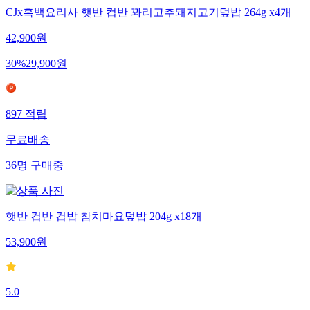
CJx흑백요리사 햇반 컵반 꽈리고추돼지고기덮밥 264g x4개
42,900
원
30
%
29,900
원
897
적립
무료배송
36
명
구매중
햇반 컵반 컵밥 참치마요덮밥 204g x18개
53,900
원
5.0