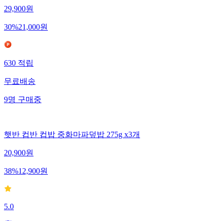
29,900
원
30
%
21,000
원
630
적립
무료배송
9
명
구매중
햇반 컵반 컵밥 중화마파덮밥 275g x3개
20,900
원
38
%
12,900
원
5.0