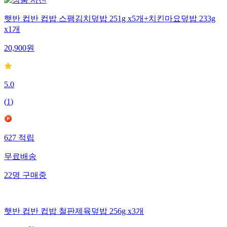
햇반 컵반 컵밥 스팸김치덮밥 251g x5개+치킨마요덮밥 233g
x1개
20,900
원
5.0
(
1
)
627
적립
무료배송
22
명
구매중
햇반 컵반 컵밥 철판제육덮밥 256g x3개