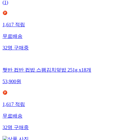
(
1
)
1,617
적립
무료배송
32
명
구매중
햇반 컵반 컵밥 스팸김치덮밥 251g x18개
53,900
원
1,617
적립
무료배송
32
명
구매중