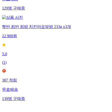
129
명
구매중
햇반 컵반 컵밥 치킨마요덮밥 233g x3개
12,900
원
5.0
(
1
)
387
적립
무료배송
139
명
구매중