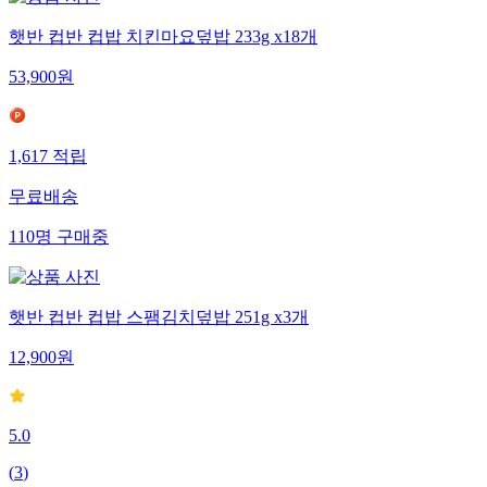
햇반 컵반 컵밥 치킨마요덮밥 233g x18개
53,900
원
1,617
적립
무료배송
110
명
구매중
햇반 컵반 컵밥 스팸김치덮밥 251g x3개
12,900
원
5.0
(
3
)