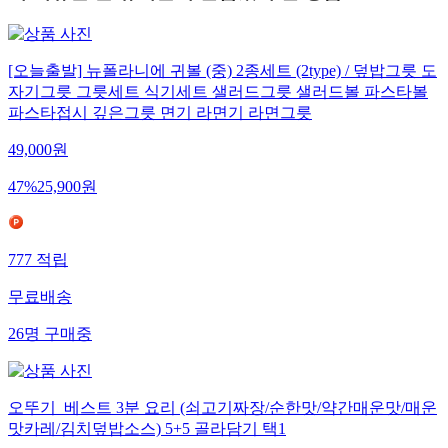
[오늘출발] 뉴폴라니에 귀볼 (중) 2종세트 (2type) / 덮밥그릇 도
자기그릇 그릇세트 식기세트 샐러드그릇 샐러드볼 파스타볼
파스타접시 깊은그릇 면기 라면기 라면그릇
49,000
원
47
%
25,900
원
777
적립
무료배송
26
명
구매중
오뚜기_베스트 3분 요리 (쇠고기짜장/순한맛/약간매운맛/매운
맛카레/김치덮밥소스) 5+5 골라담기 택1