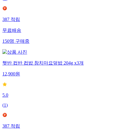
(
1
)
387
적립
무료배송
150
명
구매중
햇반 컵반 컵밥 참치마요덮밥 204g x3개
12,900
원
5.0
(
1
)
387
적립