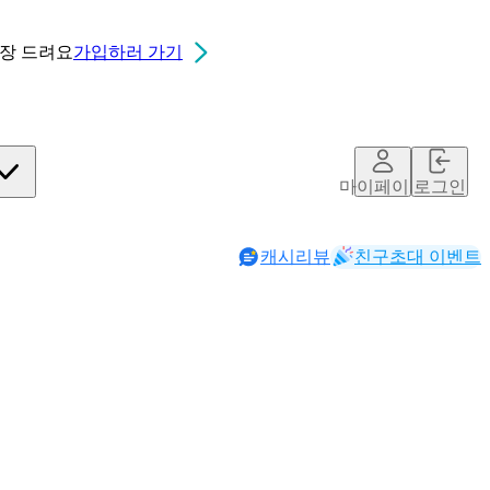
0장
드려요
가입하러 가기
마이페이지
로그인
캐시리뷰
친구초대 이벤트