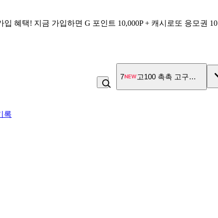
가입 혜택!
지금 가입하면
G 포인트 10,000P + 캐시로또 응모권 1
7
고100 촉촉 고구마 스틱
기록