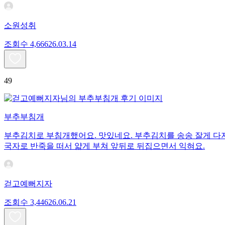
소원성취
조회수
4,666
26.03.14
49
부추부침개
부추김치로 부침개했어요. 맛있네요. 부추김치를 송송 잘게 다지
국자로 반죽을 떠서 얇게 부쳐 앞뒤로 뒤집으면서 익혀요.
걷고예뻐지자
조회수
3,446
26.06.21