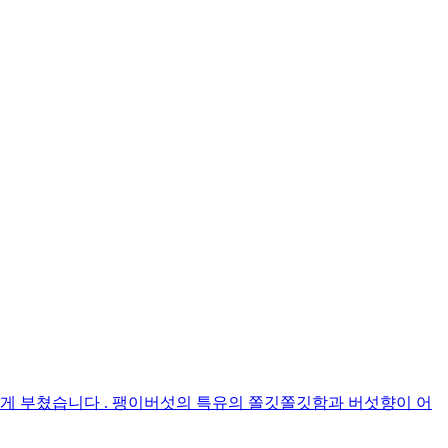
게 부쳤습니다 . 팽이버섯의 특유의 쫄깃쫄깃함과 버섯향이 어