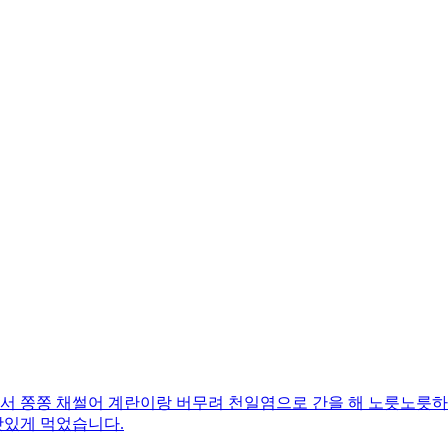
 쫑쫑 채썰어 계란이랑 버무려 천일염으로 간을 해 노릇노릇하
맛있게 먹었습니다.