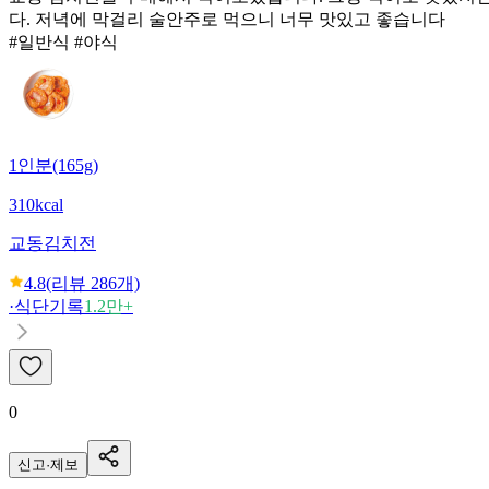
다. 저녁에 막걸리 술안주로 먹으니 너무 맛있고 좋습니다
#일반식 #야식
1인분(165g)
310kcal
교동
김치전
4.8
(리뷰
286
개)
·
식단기록
1.2만+
0
신고·제보