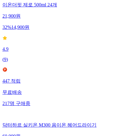
이온더핏 제로 500ml 24개
21,900
원
32
%
14,900
원
4.9
(
9
)
447
적립
무료배송
217
명
구매중
닥터하르 실키온 M300 음이온 헤어드라이기