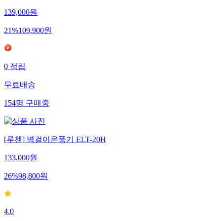
139,000
원
21
%
109,900
원
0
적립
무료배송
154
명
구매중
[루첸] 벽걸이온풍기 ELT-20H
133,000
원
26
%
98,800
원
4.0