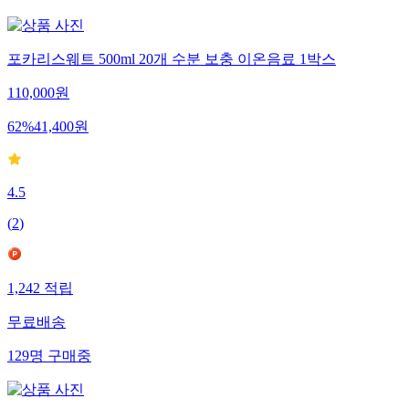
포카리스웨트 500ml 20개 수분 보충 이온음료 1박스
110,000
원
62
%
41,400
원
4.5
(
2
)
1,242
적립
무료배송
129
명
구매중