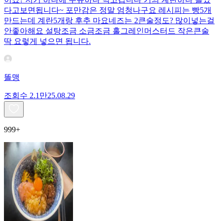
다고보면됩니다~ 포만감은 정말 엄청나구요 레시피는 빵5개
만드는데 계란5개랑 후추 마요네즈는 2큰술정도? 많이넣는걸
안좋아해요 설탕조금 소금조금 홀그레인머스터드 작은큰술
딱 요렇게 넣으면 됩니다.
똘맹
조회수
2.1만
25.08.29
999+