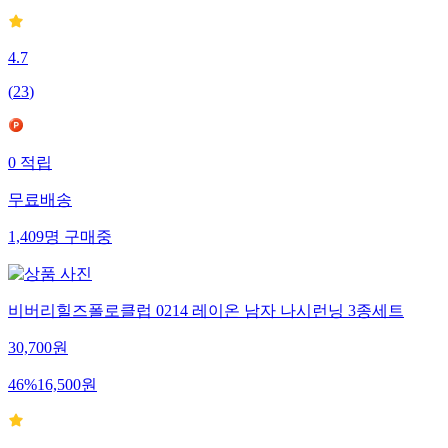
4.7
(
23
)
0
적립
무료배송
1,409
명
구매중
비버리힐즈폴로클럽 0214 레이온 남자 나시런닝 3종세트
30,700
원
46
%
16,500
원