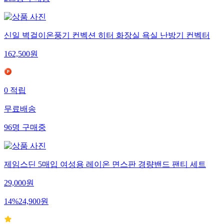
265
명
구매중
신일 벽걸이온풍기 컨벡션 히터 화장실 욕실 난방기 컨벡터
162,500
원
0
적립
무료배송
96
명
구매중
제임스딘 5매입 여성용 레이온 면스판 경량밴드 팬티 세트
29,000
원
14
%
24,900
원