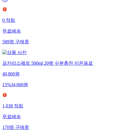
0
적립
무료배송
589
명
구매중
포카리스웨트 500ml 20펫 수분충전 이온음료
40,800
원
15
%
34,600
원
1,038
적립
무료배송
170
명
구매중