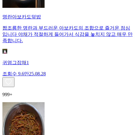
명란아보카도덮밥
짭조름한 명란과 부드러운 아보카도의 조합으로 즐거운 점심
입니다 야채가 적절하게 들어가서 식감을 놓치지 않고 매우 만
족합니다.
귀염그잡채1
조회수
9.6만
25.08.28
999+