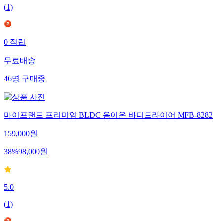
(
1
)
0
적립
무료배송
46
명
구매중
마이프랜드 프리미엄 BLDC 음이온 바디드라이어 MFB-8282
159,000
원
38
%
98,000
원
5.0
(
1
)