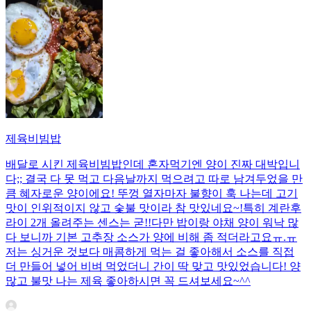
제육비빔밥
배달로 시킨 제육비빔밥인데 혼자먹기엔 양이 진짜 대박입니
다;; 결국 다 못 먹고 다음날까지 먹으려고 따로 남겨두었을 만
큼 혜자로운 양이에요! 뚜껑 열자마자 불향이 훅 나는데 고기
맛이 인위적이지 않고 숯불 맛이라 참 맛있네요~!특히 계란후
라이 2개 올려주는 센스는 굳!! ​다만 밥이랑 야채 양이 워낙 많
다 보니까 기본 고추장 소스가 양에 비해 좀 적더라고요ㅠ.ㅠ
저는 싱거운 것보다 매콤하게 먹는 걸 좋아해서 소스를 직접
더 만들어 넣어 비벼 먹었더니 간이 딱 맞고 맛있었습니다! 양
많고 불맛 나는 제육 좋아하시면 꼭 드셔보세요~^^