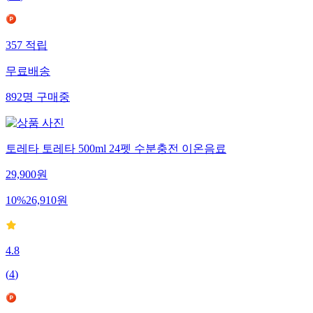
357
적립
무료배송
892
명
구매중
토레타 토레타 500ml 24펫 수분충전 이온음료
29,900
원
10
%
26,910
원
4.8
(
4
)