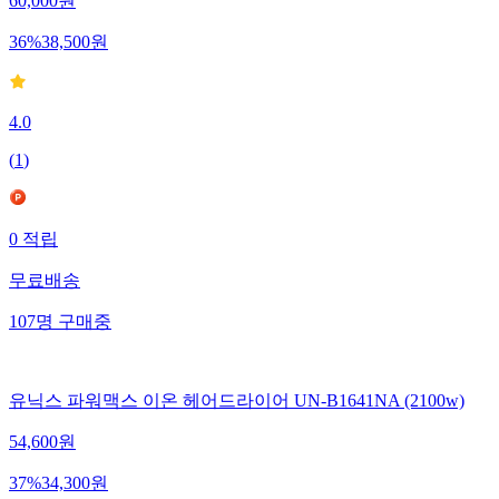
60,000
원
36
%
38,500
원
4.0
(
1
)
0
적립
무료배송
107
명
구매중
유닉스 파워맥스 이온 헤어드라이어 UN-B1641NA (2100w)
54,600
원
37
%
34,300
원