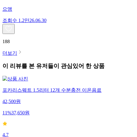
으앵
조회수
1.2만
26.06.30
188
더보기
이 리뷰를 본 유저들이 관심있어 한 상품
포카리스웨트 1.5리터 12개 수분충전 이온음료
42,500
원
11
%
37,650
원
4.7