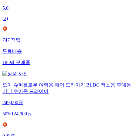
5.0
(
2
)
747
적립
무료배송
185
명
구매중
오아 슈퍼플로우 여행용 헤어 드라이기 BLDC 저소음 휴대용
미니 수이온 드라이어
249,000
원
50
%
124,900
원