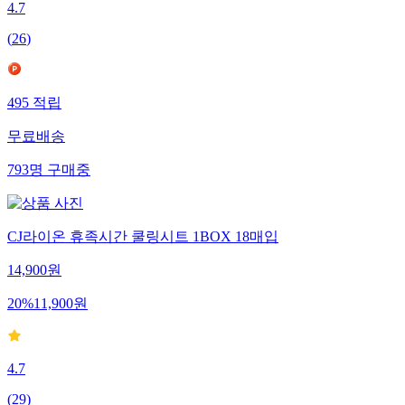
4.7
(
26
)
495
적립
무료배송
793
명
구매중
CJ라이온 휴족시간 쿨링시트 1BOX 18매입
14,900
원
20
%
11,900
원
4.7
(
29
)