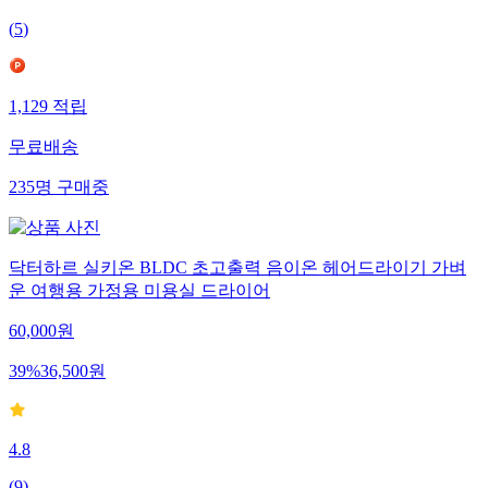
(
5
)
1,129
적립
무료배송
235
명
구매중
닥터하르 실키온 BLDC 초고출력 음이온 헤어드라이기 가벼
운 여행용 가정용 미용실 드라이어
60,000
원
39
%
36,500
원
4.8
(
9
)