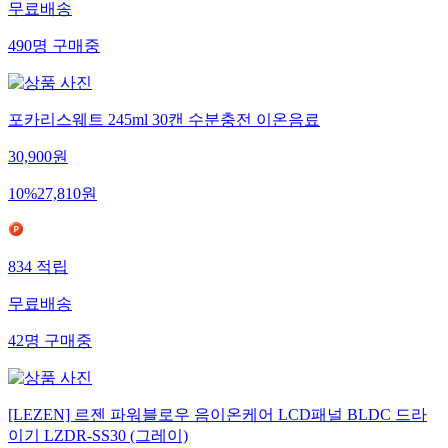
무료배송
490
명
구매중
포카리스웨트 245ml 30캔 수분충전 이온음료
30,900
원
10
%
27,810
원
834
적립
무료배송
42
명
구매중
[LEZEN] 르젠 파워블로우 음이온케어 LCD패널 BLDC 드라
이기 LZDR-SS30 (그레이)