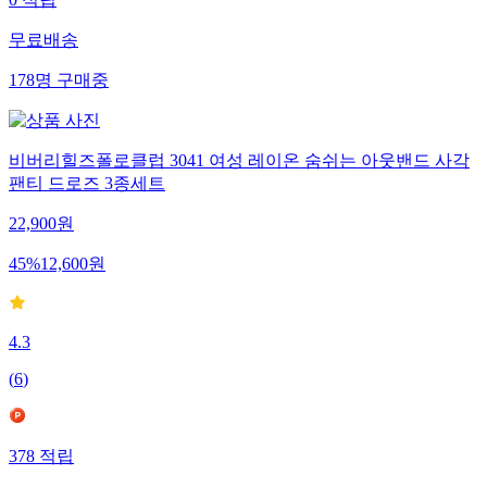
0
적립
무료배송
178
명
구매중
비버리힐즈폴로클럽 3041 여성 레이온 숨쉬는 아웃밴드 사각
팬티 드로즈 3종세트
22,900
원
45
%
12,600
원
4.3
(
6
)
378
적립