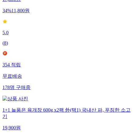
17,800
원
34
%
11,800
원
5.0
(
8
)
354
적립
무료배송
178
명
구매중
1+1 늘품은 육개장 600g x2팩 外(택1) 국내산 파, 푸짐한 소고
기
19,900
원