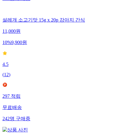
설레개 소고기맛 15g x 20p 강아지 간식
11,000
원
10
%
9,900
원
4.5
(
12
)
297
적립
무료배송
242
명
구매중