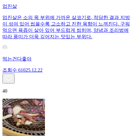
업진살
업진살은 소의 목 부위에 가까운 살코기로, 적당한 결과 지방
이 섞여 있어 씹을수록 고소하고 진한 육향이 느껴진다. 구워
먹으면 육즙이 살아 있어 부드럽게 씹히며, 양념과 조리법에
따라 풍미가 더욱 깊어지는 맛있는 부위다.
먹는건다좋아
조회수
610
25.12.22
40