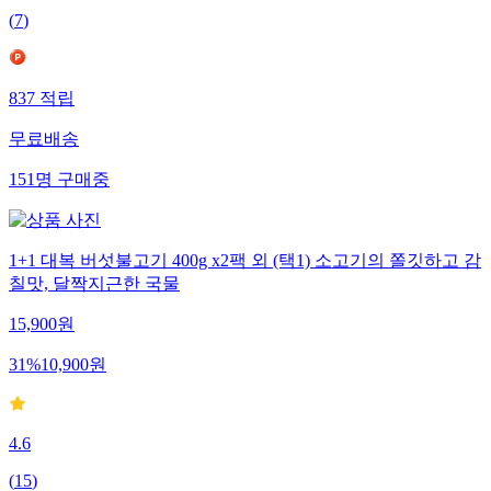
(
7
)
837
적립
무료배송
151
명
구매중
1+1 대복 버섯불고기 400g x2팩 외 (택1) 소고기의 쫄깃하고 감
칠맛, 달짝지근한 국물
15,900
원
31
%
10,900
원
4.6
(
15
)