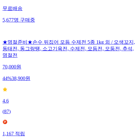
무료배송
5,677
명
구매중
★명절준비★손수 뒤집어 모듬 수제전 5종 1kg 외 / 오색꼬지,
동태전, 동그랑땡, 소고기육전, 수제전, 모듬전, 모둠전, 추석,
명절전
70,000
원
44
%
38,900
원
4.6
(
87
)
1,167
적립