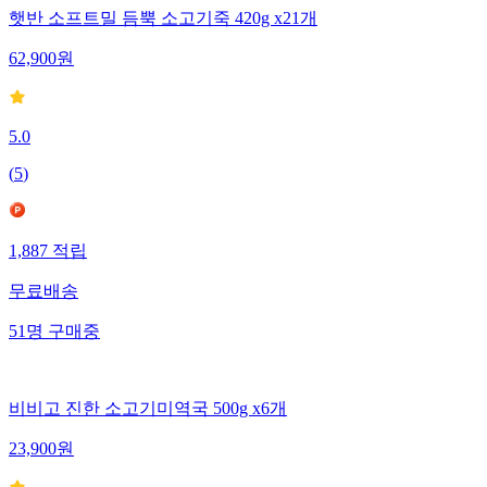
햇반 소프트밀 듬뿍 소고기죽 420g x21개
62,900
원
5.0
(
5
)
1,887
적립
무료배송
51
명
구매중
비비고 진한 소고기미역국 500g x6개
23,900
원