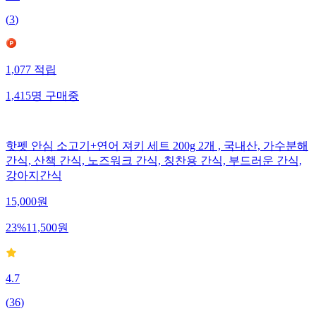
(
3
)
1,077
적립
1,415
명
구매중
핫펫 안심 소고기+연어 져키 세트 200g 2개 , 국내산, 가수분해
간식, 산책 간식, 노즈워크 간식, 칭찬용 간식, 부드러운 간식,
강아지간식
15,000
원
23
%
11,500
원
4.7
(
36
)