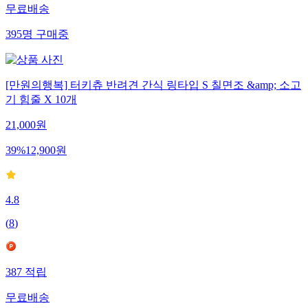
무료배송
395
명
구매중
[만원의행복] 터키츄 반려견 간식 링타입 S 칠면조 &amp; 소고
기 힘줄 X 10개
21,000
원
39
%
12,900
원
4.8
(
8
)
387
적립
무료배송