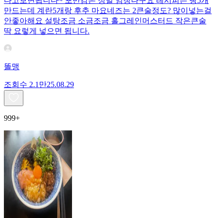
다고보면됩니다~ 포만감은 정말 엄청나구요 레시피는 빵5개
만드는데 계란5개랑 후추 마요네즈는 2큰술정도? 많이넣는걸
안좋아해요 설탕조금 소금조금 홀그레인머스터드 작은큰술
딱 요렇게 넣으면 됩니다.
똘맹
조회수
2.1만
25.08.29
999+