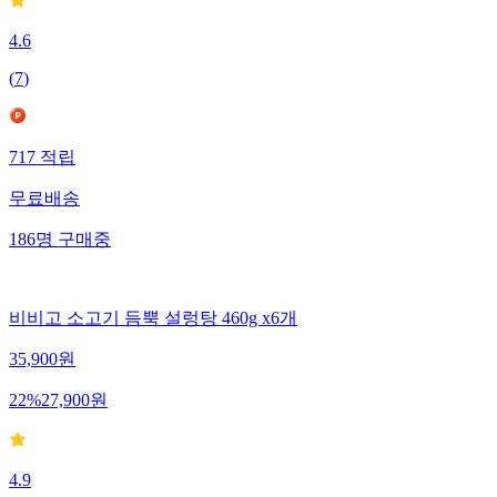
4.6
(
7
)
717
적립
무료배송
186
명
구매중
비비고 소고기 듬뿍 설렁탕 460g x6개
35,900
원
22
%
27,900
원
4.9