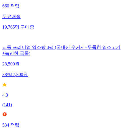
660
적립
무료배송
19,765
명
구매중
교동 프리미엄 염소탕 3팩 (국내산 우거지+두툼한 염소고기
+녹진한 국물)
28,500
원
38
%
17,800
원
4.3
(
141
)
534
적립