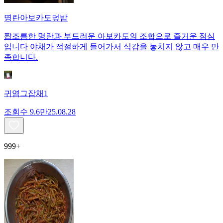
명란아보카도덮밥
짭조름한 명란과 부드러운 아보카도의 조합으로 즐거운 점심
입니다 야채가 적절하게 들어가서 식감을 놓치지 않고 매우 만
족합니다.
귀염그잡채1
조회수
9.6만
25.08.28
999+