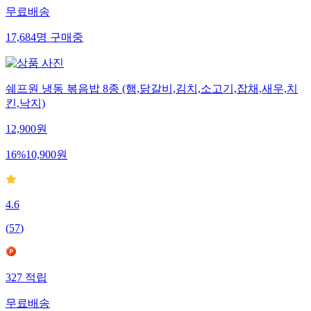
무료배송
17,684
명
구매중
쉐프원 냉동 볶음밥 8종 (햄,닭갈비,김치,소고기,잡채,새우,치
킨,낙지)
12,900
원
16
%
10,900
원
4.6
(
57
)
327
적립
무료배송