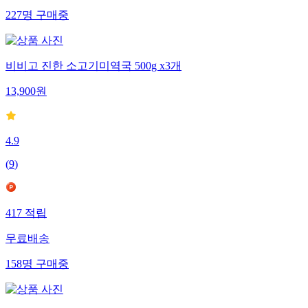
227
명
구매중
비비고 진한 소고기미역국 500g x3개
13,900
원
4.9
(
9
)
417
적립
무료배송
158
명
구매중