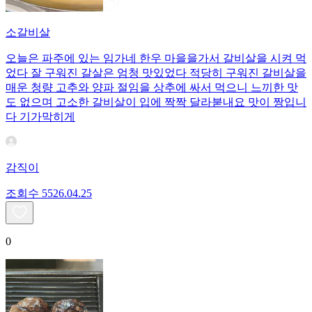
소갈비살
오늘은 파주에 있는 임가네 한우 마을을가서 갈비살을 시켜 먹
었다 잘 구워진 갈살은 엄청 맛있었다 적당히 구워진 갈비살을
매운 청량 고추와 양파 절임을 상추에 싸서 먹으니 느끼한 맛
도 없으며 고소한 갈비살이 입에 짝짝 달라붇내요 맛이 짱입니
다 기가막히게
감직이
조회수
55
26.04.25
0