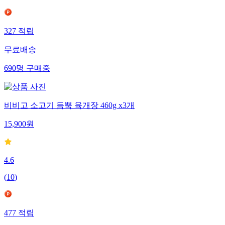
327
적립
무료배송
690
명
구매중
비비고 소고기 듬뿍 육개장 460g x3개
15,900
원
4.6
(
10
)
477
적립