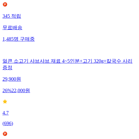
345
적립
무료배송
1,485
명
구매중
얼큰 소고기 샤브샤브 재료 4~5인분+고기 320g+칼국수 사리
증정
29,900
원
26
%
22,000
원
4.7
(
696
)