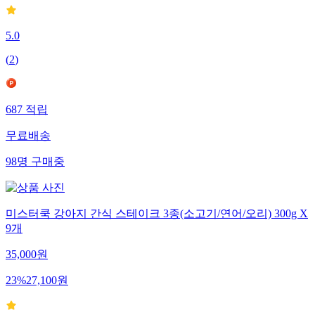
5.0
(
2
)
687
적립
무료배송
98
명
구매중
미스터쿡 강아지 간식 스테이크 3종(소고기/연어/오리) 300g X
9개
35,000
원
23
%
27,100
원