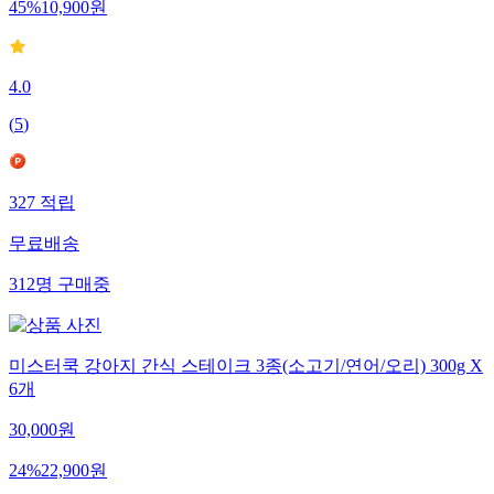
45
%
10,900
원
4.0
(
5
)
327
적립
무료배송
312
명
구매중
미스터쿡 강아지 간식 스테이크 3종(소고기/연어/오리) 300g X
6개
30,000
원
24
%
22,900
원