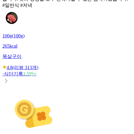
#일반식 #저녁
100g(100g)
265kcal
목살구이
4.8
(리뷰
313
개)
·
식단기록
1.5만+