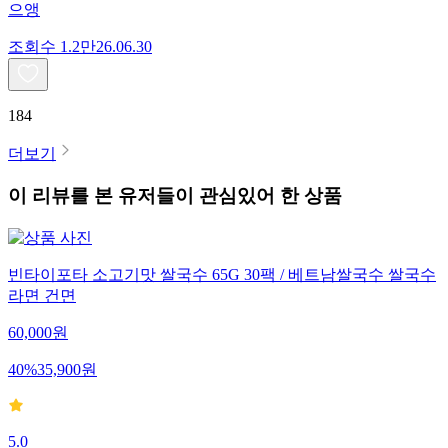
으앵
조회수
1.2만
26.06.30
184
더보기
이 리뷰를 본 유저들이 관심있어 한 상품
빈타이포타 소고기맛 쌀국수 65G 30팩 / 베트남쌀국수 쌀국수
라면 건면
60,000
원
40
%
35,900
원
5.0