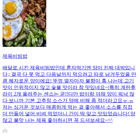
제육비빔밥
배달로 시킨 제육비빔밥인데 혼자먹기엔 양이 진짜 대박입니
다;; 결국 다 못 먹고 다음날까지 먹으려고 따로 남겨두었을 만
큼 혜자로운 양이에요! 뚜껑 열자마자 불향이 훅 나는데 고기
맛이 인위적이지 않고 숯불 맛이라 참 맛있네요~!특히 계란후
라이 2개 올려주는 센스는 굳!! ​다만 밥이랑 야채 양이 워낙 많
다 보니까 기본 고추장 소스가 양에 비해 좀 적더라고요ㅠ.ㅠ
저는 싱거운 것보다 매콤하게 먹는 걸 좋아해서 소스를 직접
더 만들어 넣어 비벼 먹었더니 간이 딱 맞고 맛있었습니다! 양
많고 불맛 나는 제육 좋아하시면 꼭 드셔보세요~^^