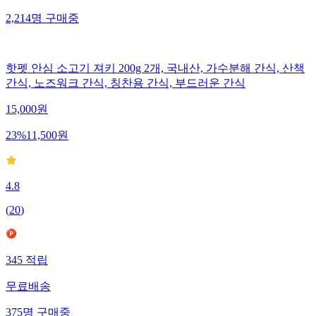
2,214
명
구매중
핫펫 안심 소고기 져키 200g 2개, 국내산, 가수분해 간식, 산책
간식, 노즈워크 간식, 칭찬용 간식, 부드러운 간식
15,000
원
23
%
11,500
원
4.8
(
20
)
345
적립
무료배송
375
명
구매중