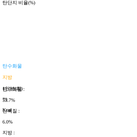
탄단지 비율(%)
탄수화물
지방
1인분(회)
탄수화물
:
79
53.7
%
Kcal
단백질
:
6.0
%
지방
: