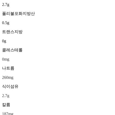
2.7
g
폴리불포화지방산
0.5
g
트랜스지방
0
g
콜레스테롤
0
mg
나트륨
260
mg
식이섬유
2.7
g
칼륨
187
mg