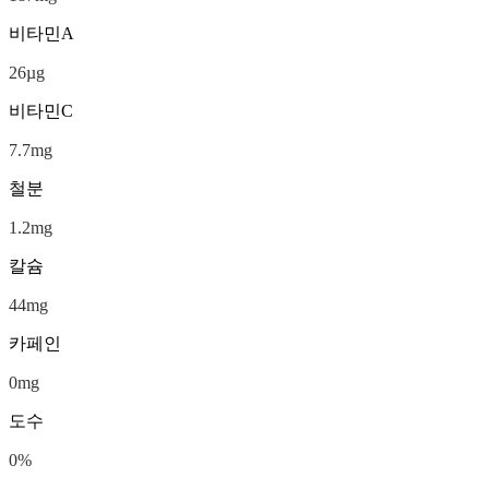
비타민A
26
µg
비타민C
7.7
mg
철분
1.2
mg
칼슘
44
mg
카페인
0
mg
도수
0
%