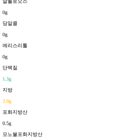
알룰로오스
0
g
당알콜
0
g
에리스리톨
0
g
단백질
1.3
g
지방
3.9
g
포화지방산
0.5
g
모노불포화지방산