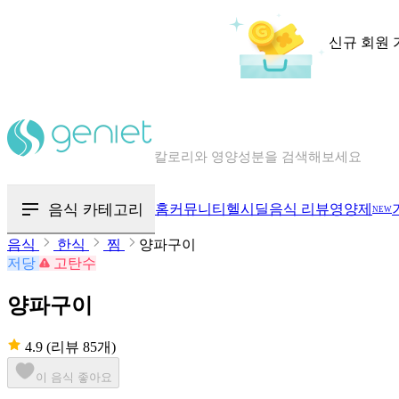
신규 회원 
칼로리와 영양성분을 검색해보세요
혈당 · 다이어트 음식 검색해보세요
음식 카테고리
홈
커뮤니티
헬시딜
음식 리뷰
영양제
NEW
음식 · 영양제 리뷰를 찾아보세요
음식
한식
찜
양파구이
저당
고탄수
양파구이
4.9
(리뷰 85개)
이 음식 좋아요