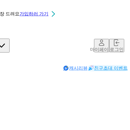
0장
드려요
가입하러 가기
마이페이지
로그인
캐시리뷰
친구초대 이벤트