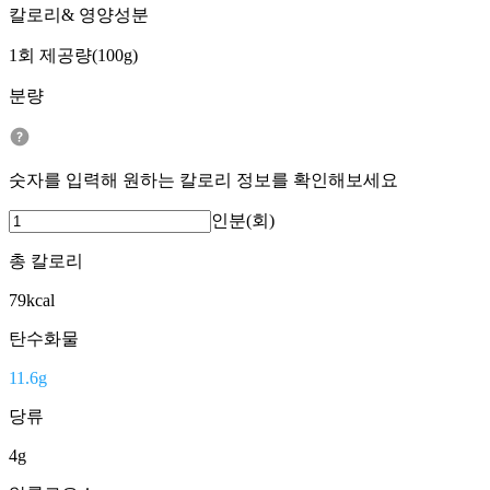
칼로리& 영양성분
1회 제공량(100g)
분량
숫자를 입력해 원하는 칼로리 정보를 확인해보세요
인분(회)
총 칼로리
79
kcal
탄수화물
11.6
g
당류
4
g