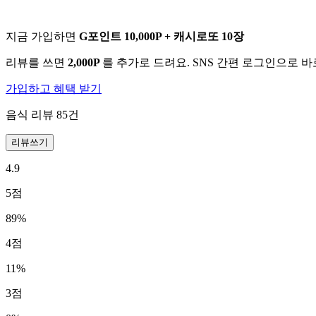
지금 가입하면
G포인트 10,000P + 캐시로또 10장
리뷰를 쓰면
2,000P
를 추가로 드려요. SNS 간편 로그인으로 
가입하고 혜택 받기
음식 리뷰
85
건
리뷰쓰기
4.9
5
점
89
%
4
점
11
%
3
점