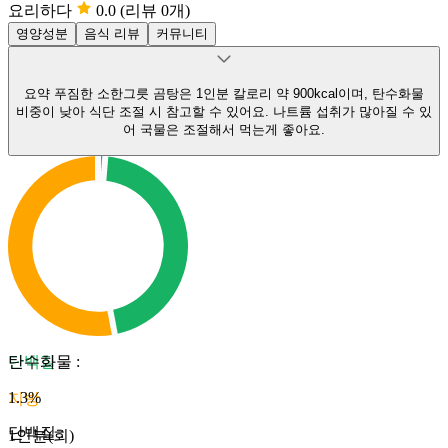
요리하다
0.0
(리뷰 0개)
영양성분
음식 리뷰
커뮤니티
요약
푸짐한 소한그릇 곰탕은 1인분 칼로리 약 900kcal이며, 탄수화물
비중이 낮아 식단 조절 시 참고할 수 있어요.
나트륨 섭취가 많아질 수 있
어 국물은 조절해서 먹는게 좋아요.
단백질
탄수화물
:
1.3
%
지방
단백질
:
1인분(회)