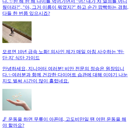
다. ✨한 해 한 해 나이를 먹어가면서 "어? 내가 차 열쇠를 어디
뒀더라?", "아, 그거 이름이 뭐였지?" 하고 순간 깜빡하는 경험,
다들 한 번쯤 있으시죠?
모르면 10년 급속 노화! 의사인 제가 매일 아침 사수하는 '탄·
단·지' 식단 가이드
안녕하세요, 지니어터 여러분! 비만 전문의 정승은 원장입니
다.✨여러분과 함께 건강한 다이어트 습관에 대해 이야기 나눈
지도 벌써 시간이 많이 흘렀네요.
🦵 운동을 하면 무릎이 아픈데, 고도비만일 땐 어떤 운동을 해
야 할까요?