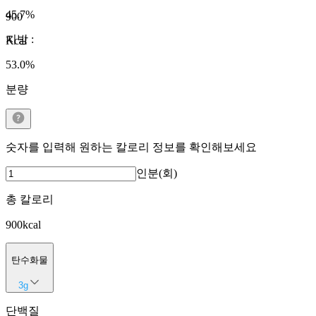
45.7
%
900
지방
:
Kcal
53.0
%
분량
숫자를 입력해 원하는 칼로리 정보를 확인해보세요
인분(회)
총 칼로리
900
kcal
탄수화물
3
g
단백질