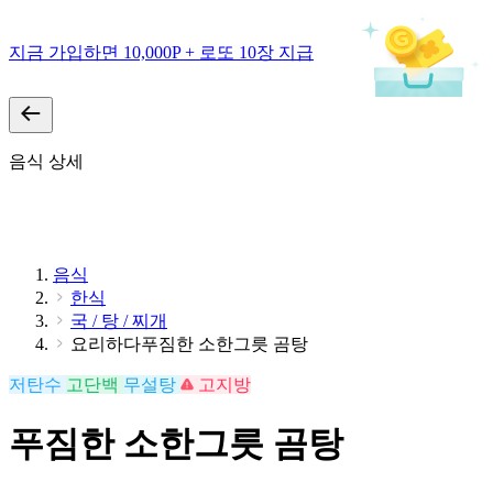
지금 가입하면 10,000P + 로또 10장 지급
음식 상세
음식
한식
국 / 탕 / 찌개
요리하다푸짐한 소한그릇 곰탕
저탄수
고단백
무설탕
고지방
푸짐한 소한그릇 곰탕