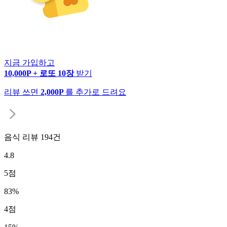
지금 가입하고
10,000P + 로또 10장
받기
리뷰 쓰면
2,000P
를 추가로 드려요
음식 리뷰
194
건
4.8
5
점
83
%
4
점