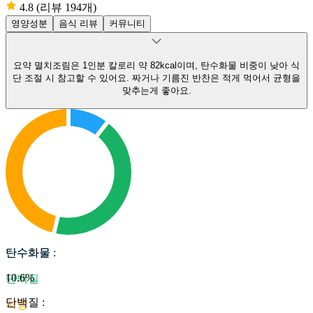
4.8
(리뷰 194개)
영양성분
음식 리뷰
커뮤니티
요약
멸치조림은 1인분 칼로리 약 82kcal이며, 탄수화물 비중이 낮아 식
단 조절 시 참고할 수 있어요.
짜거나 기름진 반찬은 적게 먹어서 균형을
맞추는게 좋아요.
탄수화물
탄수화물
:
10.6
%
단백질
단백질
:
지방