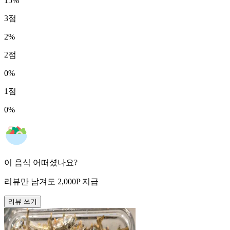
15
%
3
점
2
%
2
점
0
%
1
점
0
%
이 음식 어떠셨나요?
리뷰만 남겨도
2,000
P
지급
리뷰 쓰기