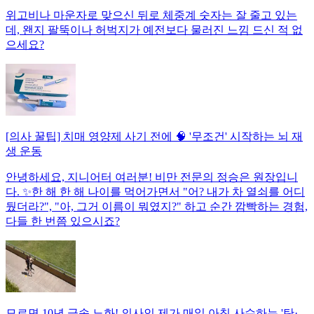
위고비나 마운자로 맞으신 뒤로 체중계 숫자는 잘 줄고 있는
데, 왠지 팔뚝이나 허벅지가 예전보다 물러진 느낌 드신 적 없
으세요?
[의사 꿀팁] 치매 영양제 사기 전에 🧠 '무조건' 시작하는 뇌 재
생 운동
안녕하세요, 지니어터 여러분! 비만 전문의 정승은 원장입니
다. ✨한 해 한 해 나이를 먹어가면서 "어? 내가 차 열쇠를 어디
뒀더라?", "아, 그거 이름이 뭐였지?" 하고 순간 깜빡하는 경험,
다들 한 번쯤 있으시죠?
모르면 10년 급속 노화! 의사인 제가 매일 아침 사수하는 '탄·