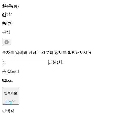
43.1
%
1인분(회)
지방
:
82
46.3
%
Kcal
분량
숫자를 입력해 원하는 칼로리 정보를 확인해보세요
인분(회)
총 칼로리
82
kcal
탄수화물
2.2
g
단백질