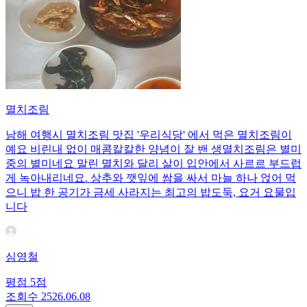
멸치조림
남해 여행시 멸치조림 맛집 '우리식당' 에서 먹은 멸치조림이
예요 비린내 없이 매콤칼칼한 양념이 잘 밴 생멸치조림은 별미
중의 별미네요 말린 멸치와 달리 살이 입안에서 사르르 부드럽
게 녹아내리네요. 상추와 깻잎에 쌈을 싸서 마늘 하나 얹어 먹
으니 밥 한 공기가 금세 사라지는 최고의 밥도둑, 요거 요물입
니다
심영철
평점
5
점
조회수
25
26.06.08