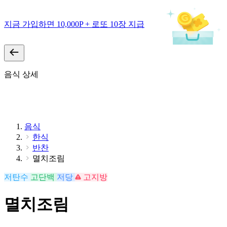
지금 가입하면 10,000P + 로또 10장 지급
음식 상세
음식
한식
반찬
멸치조림
저탄수
고단백
저당
고지방
멸치조림