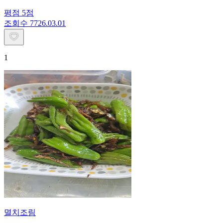
평점
5
점
조회수
77
26.03.01
1
멸치조림