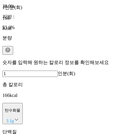
38.9
%
1인분(회)
지방
:
166
53.6
%
Kcal
분량
숫자를 입력해 원하는 칼로리 정보를 확인해보세요
인분(회)
총 칼로리
166
kcal
탄수화물
3.1
g
단백질