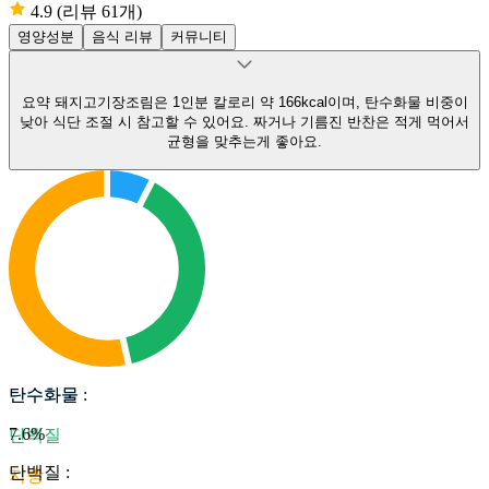
4.9
(리뷰 61개)
영양성분
음식 리뷰
커뮤니티
요약
돼지고기장조림은 1인분 칼로리 약 166kcal이며, 탄수화물 비중이
낮아 식단 조절 시 참고할 수 있어요.
짜거나 기름진 반찬은 적게 먹어서
균형을 맞추는게 좋아요.
탄수화물
탄수화물
:
7.6
%
단백질
단백질
:
지방