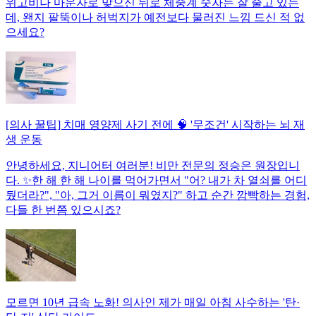
위고비나 마운자로 맞으신 뒤로 체중계 숫자는 잘 줄고 있는
데, 왠지 팔뚝이나 허벅지가 예전보다 물러진 느낌 드신 적 없
으세요?
[의사 꿀팁] 치매 영양제 사기 전에 🧠 '무조건' 시작하는 뇌 재
생 운동
안녕하세요, 지니어터 여러분! 비만 전문의 정승은 원장입니
다. ✨한 해 한 해 나이를 먹어가면서 "어? 내가 차 열쇠를 어디
뒀더라?", "아, 그거 이름이 뭐였지?" 하고 순간 깜빡하는 경험,
다들 한 번쯤 있으시죠?
모르면 10년 급속 노화! 의사인 제가 매일 아침 사수하는 '탄·