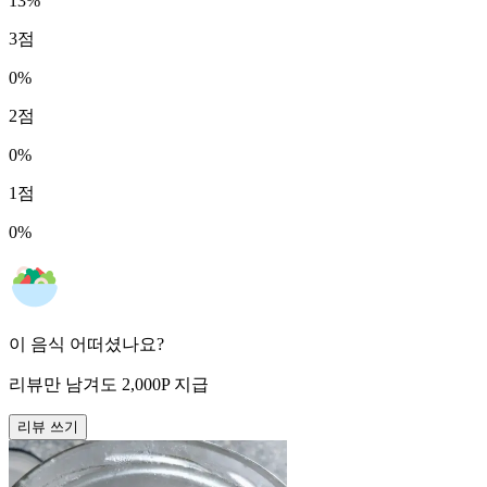
13
%
3
점
0
%
2
점
0
%
1
점
0
%
이 음식 어떠셨나요?
리뷰만 남겨도
2,000
P
지급
리뷰 쓰기