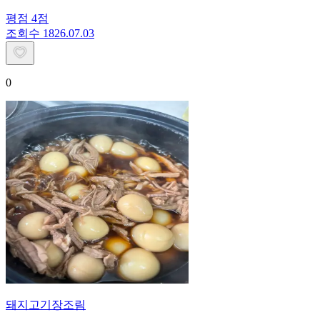
평점
4
점
조회수
18
26.07.03
0
돼지고기장조림