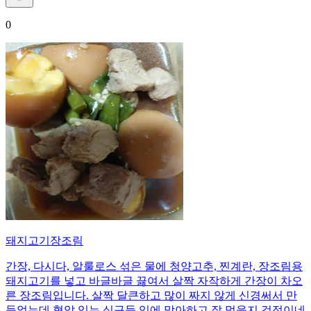
0
돼지고기장조림
간장, 다시다, 알룰로스 섞은 물에 청양고추, 찐계란, 장조림용
돼지고기를 넣고 바글바글 끓여서 살짝 자작하게 간장이 차오
른 장조림입니다. 살짝 달큰하고 많이 짜지 않게 신경써서 만
들었는데 혈압 있는 식구들 입에 맞아하고 잘 먹을지 걱정이네