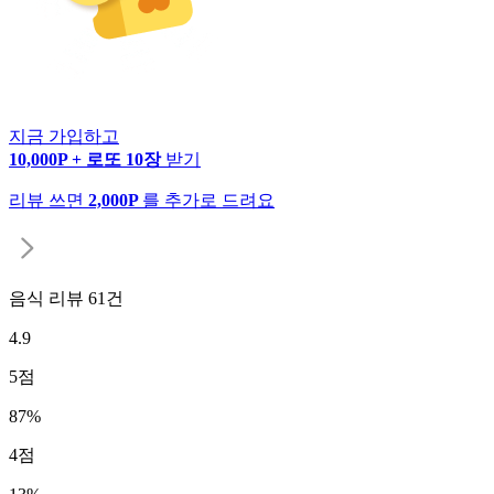
지금 가입하고
10,000P + 로또 10장
받기
리뷰 쓰면
2,000P
를 추가로 드려요
음식 리뷰
61
건
4.9
5
점
87
%
4
점