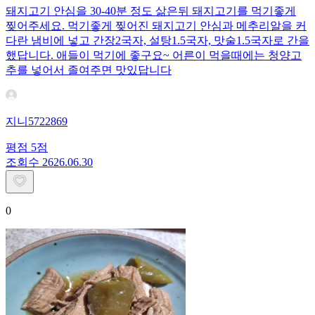
돼지고기 안심을 30-40분 정도 삶은뒤 돼지고기를 먹기좋게
찢어주세요. 먹기좋게 찢어진 돼지고기 안심과 메추리알을 커
다란 냄비에 넣고 간장2국자, 설탕1.5국자, 맛술1.5국자로 간을
했답니다. 애들이 먹기에 좋구요~ 어른이 먹을때에는 청양고
추를 넣어서 졸여주면 맛있답니다
지니5722869
평점
5
점
조회수
26
26.06.30
0