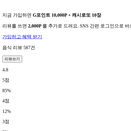
지금 가입하면
G포인트 10,000P + 캐시로또 10장
리뷰를 쓰면
2,000P
를 추가로 드려요. SNS 간편 로그인으로 
가입하고 혜택 받기
음식 리뷰
587
건
리뷰쓰기
4.8
5
점
85
%
4
점
12
%
3
점