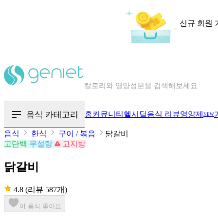
신규 회원 
칼로리와 영양성분을 검색해보세요
혈당 · 다이어트 음식 검색해보세요
음식 · 영양제 리뷰를 찾아보세요
음식 카테고리
홈
커뮤니티
헬시딜
음식 리뷰
영양제
NEW
음식
한식
구이 / 볶음
닭갈비
고단백
무설탕
고지방
닭갈비
4.8
(리뷰 587개)
이 음식 좋아요