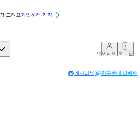
0장
드려요
가입하러 가기
마이페이지
로그인
캐시리뷰
친구초대 이벤트