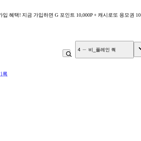
가입 혜택!
지금 가입하면
G 포인트 10,000P + 캐시로또 응모권 1
4
비_플레인 쿽
기록