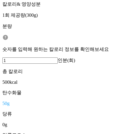
칼로리& 영양성분
1회 제공량(300g)
분량
숫자를 입력해 원하는 칼로리 정보를 확인해보세요
인분(회)
총 칼로리
500
kcal
탄수화물
50
g
당류
0
g