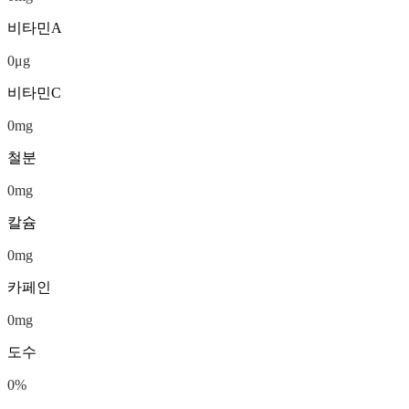
비타민A
0
μg
비타민C
0
mg
철분
0
mg
칼슘
0
mg
카페인
0
mg
도수
0
%