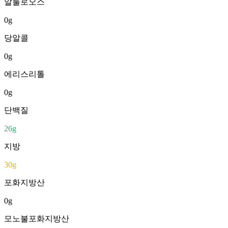
알룰로오스
0
g
당알콜
0
g
에리스리톨
0
g
단백질
26
g
지방
30
g
포화지방산
0
g
모노불포화지방산