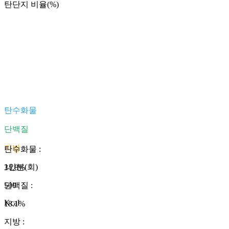
탄단지 비율(%)
탄수화물
단백질
지방
탄수화물
:
1인분(회)
34.8
%
500
단백질
:
Kcal
18.1
%
지방
: