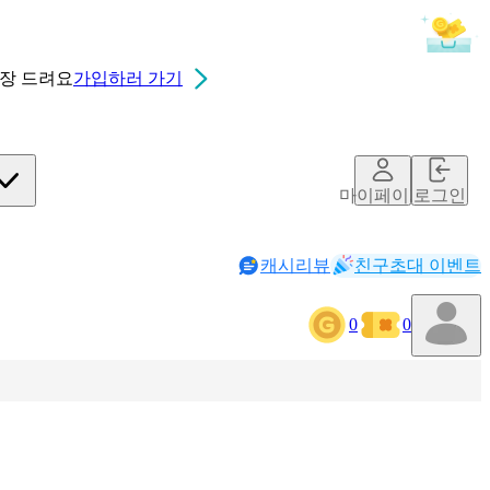
0장
드려요
가입하러 가기
마이페이지
로그인
캐시리뷰
친구초대 이벤트
0
0