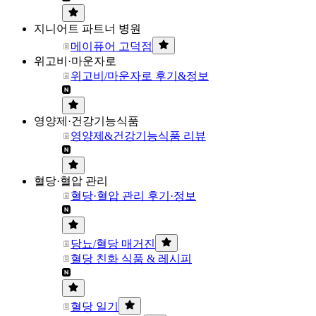
지니어트 파트너 병원
메이퓨어 고덕점
위고비·마운자로
위고비/마운자로 후기&정보
영양제·건강기능식품
영양제&건강기능식품 리뷰
혈당·혈압 관리
혈당·혈압 관리 후기·정보
당뇨/혈당 매거진
혈당 친화 식품 & 레시피
혈당 일기