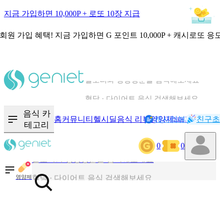
지금 가입하면 10,000P + 로또 10장 지급
회원 가입 혜택!
지금 가입하면
G 포인트 10,000P + 캐시로또 응
칼로리와 영양성분을 검색해보세요
혈당 · 다이어트 음식 검색해보세요
음식 · 영양제 리뷰를 찾아보세요
음식 카
홈
커뮤니티
헬시딜
음식 리뷰
영양제
캐시리뷰
기록
친구초
NEW
테고리
0
0
칼로리와 영양성분을 검색해보세요
혈당 · 다이어트 음식 검색해보세요
영양제
음식 · 영양제 리뷰를 찾아보세요