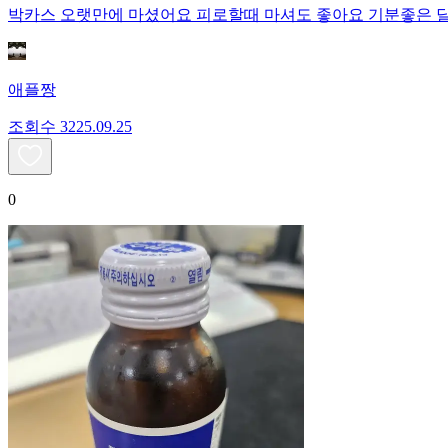
박카스 오랫만에 마셨어요 피로할때 마셔도 좋아요 기분좋은 
애플짱
조회수
32
25.09.25
0