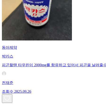
동아제약
박카스
피곤할땐 타우린이 2000mg를 함유하고 있어서 피곤을 날려줄수
전재준
조회수
28
25.09.26