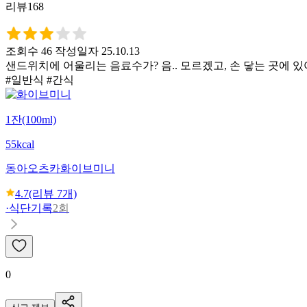
리뷰168
조회수 46
작성일자 25.10.13
샌드위치에 어울리는 음료수가? 음.. 모르겠고, 손 닿는 곳에 있어서
#일반식 #간식
1잔(100ml)
55kcal
동아오츠카
화이브미니
4.7
(리뷰
7
개)
·
식단기록
2회
0