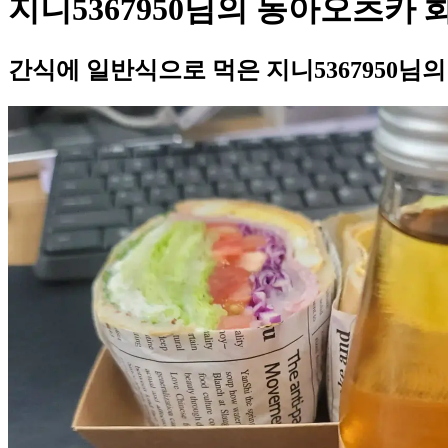
지니5367950님의 동아오츠카
간식에 일반식으로 먹은 지니5367950