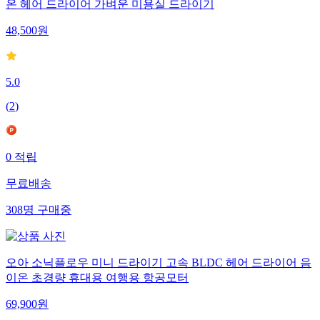
온 헤어 드라이어 가벼운 미용실 드라이기
48,500
원
5.0
(
2
)
0
적립
무료배송
308
명
구매중
오아 소닉플로우 미니 드라이기 고속 BLDC 헤어 드라이어 음
이온 초경량 휴대용 여행용 항공모터
69,900
원