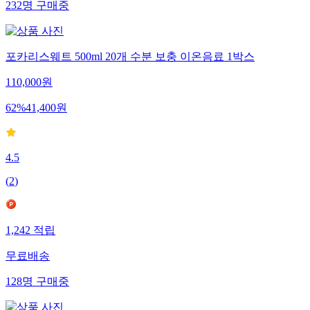
232
명
구매중
포카리스웨트 500ml 20개 수분 보충 이온음료 1박스
110,000
원
62
%
41,400
원
4.5
(
2
)
1,242
적립
무료배송
128
명
구매중