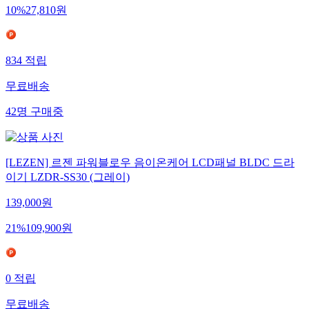
10
%
27,810
원
834
적립
무료배송
42
명
구매중
[LEZEN] 르젠 파워블로우 음이온케어 LCD패널 BLDC 드라
이기 LZDR-SS30 (그레이)
139,000
원
21
%
109,900
원
0
적립
무료배송