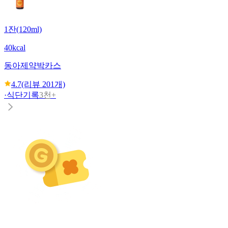
1잔(120ml)
40kcal
동아제약
박카스
4.7
(리뷰
201
개)
·
식단기록
3천+