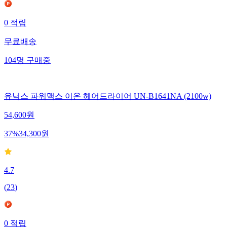
0
적립
무료배송
104
명
구매중
유닉스 파워맥스 이온 헤어드라이어 UN-B1641NA (2100w)
54,600
원
37
%
34,300
원
4.7
(
23
)
0
적립