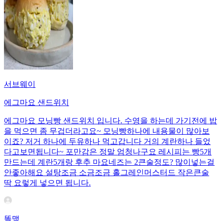
서브웨이
에그마요 샌드위치
에그마요 모닝빵 샌드위치 입니다. 수영을 하는데 가기전에 밥
을 먹으면 좀 무겁더라고요~ 모닝빵하나에 내용물이 많아보
이죠? 저거 하나에 두유하나 먹고갑니다 거의 계란하나 들었
다고보면됩니다~ 포만감은 정말 엄청나구요 레시피는 빵5개
만드는데 계란5개랑 후추 마요네즈는 2큰술정도? 많이넣는걸
안좋아해요 설탕조금 소금조금 홀그레인머스터드 작은큰술
딱 요렇게 넣으면 됩니다.
똘맹