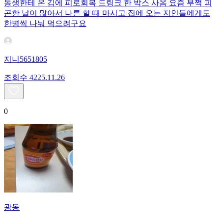
동생한테 온 김에 피로회복 드링크 한 박스 사옴 요즘 부쩍 피
곤한 날이 많아서 나른 할 때 마시고 집에 오는 지인들에게도
한병씩 나눠 먹으려구요
지니5651805
조회수
42
25.11.26
0
광동