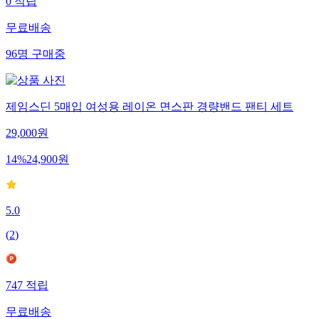
0
적립
무료배송
96
명
구매중
제임스딘 5매입 여성용 레이온 면스판 경량밴드 팬티 세트
29,000
원
14
%
24,900
원
5.0
(
2
)
747
적립
무료배송