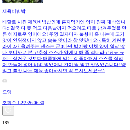
제육비빔밥
배달로 시킨 제육비빔밥인데 혼자먹기엔 양이 진짜 대박입니
다;; 결국 다 못 먹고 다음날까지 먹으려고 따로 남겨두었을 만
큼 혜자로운 양이에요! 뚜껑 열자마자 불향이 훅 나는데 고기
맛이 인위적이지 않고 숯불 맛이라 참 맛있네요~!특히 계란후
라이 2개 올려주는 센스는 굳!! ​다만 밥이랑 야채 양이 워낙 많
다 보니까 기본 고추장 소스가 양에 비해 좀 적더라고요ㅠ.ㅠ
저는 싱거운 것보다 매콤하게 먹는 걸 좋아해서 소스를 직접
더 만들어 넣어 비벼 먹었더니 간이 딱 맞고 맛있었습니다! 양
많고 불맛 나는 제육 좋아하시면 꼭 드셔보세요~^^
으앵
조회수
1.2만
26.06.30
185