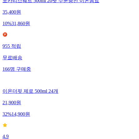
포카리스웨트 500ml 20펫 수분충전 이온음료
35,400
원
10
%
31,860
원
955
적립
무료배송
166
명
구매중
이온더핏 제로 500ml 24개
21,900
원
32
%
14,900
원
4.9