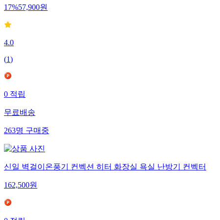
17
%
57,900
원
4.0
(
1
)
0
적립
무료배송
263
명
구매중
신일 벽걸이온풍기 컨벡션 히터 화장실 욕실 난방기 컨벡터
162,500
원