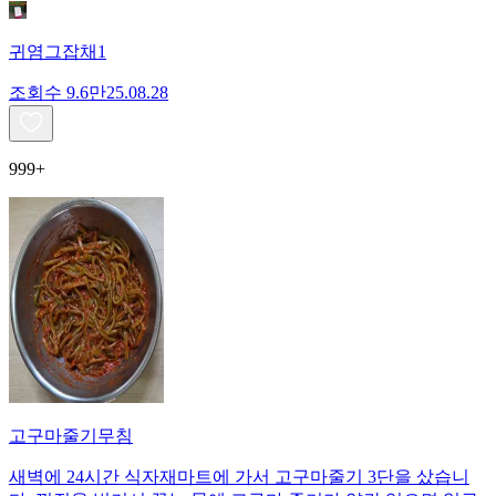
귀염그잡채1
조회수
9.6만
25.08.28
999+
고구마줄기무침
새벽에 24시간 식자재마트에 가서 고구마줄기 3단을 샀습니