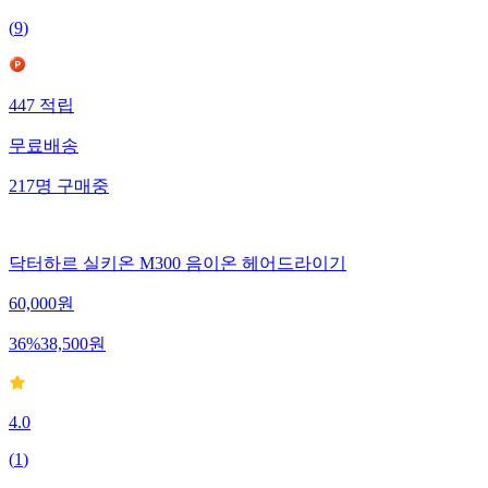
(
9
)
447
적립
무료배송
217
명
구매중
닥터하르 실키온 M300 음이온 헤어드라이기
60,000
원
36
%
38,500
원
4.0
(
1
)