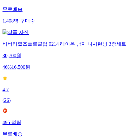
무료배송
1,408
명
구매중
비버리힐즈폴로클럽 0214 레이온 남자 나시런닝 3종세트
30,700
원
46
%
16,500
원
4.7
(
26
)
495
적립
무료배송