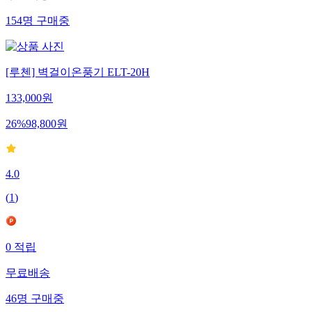
154
명
구매중
[루첸] 벽걸이온풍기 ELT-20H
133,000
원
26
%
98,800
원
4.0
(
1
)
0
적립
무료배송
46
명
구매중