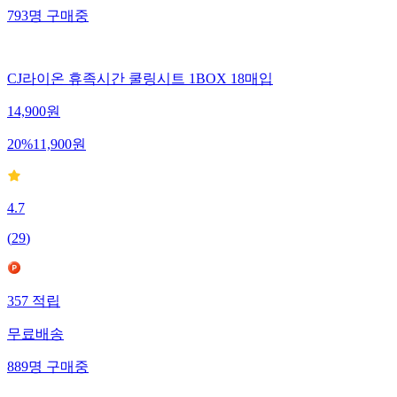
793
명
구매중
CJ라이온 휴족시간 쿨링시트 1BOX 18매입
14,900
원
20
%
11,900
원
4.7
(
29
)
357
적립
무료배송
889
명
구매중