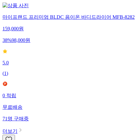
마이프랜드 프리미엄 BLDC 음이온 바디드라이어 MFB-8282
159,000
원
38
%
98,000
원
5.0
(
1
)
0
적립
무료배송
71
명
구매중
더보기