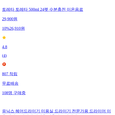
토레타 토레타 500ml 24펫 수분충전 이온음료
29,900
원
10
%
26,910
원
4.8
(
4
)
807
적립
무료배송
108
명
구매중
유닉스 헤어드라이기 미용실 드라이기 전문가용 드라이어 이