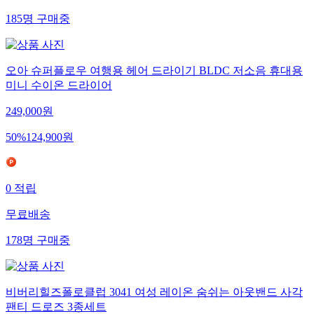
185
명
구매중
오아 슈퍼플로우 여행용 헤어 드라이기 BLDC 저소음 휴대용
미니 수이온 드라이어
249,000
원
50
%
124,900
원
0
적립
무료배송
178
명
구매중
비버리힐즈폴로클럽 3041 여성 레이온 숨쉬는 아웃밴드 사각
팬티 드로즈 3종세트