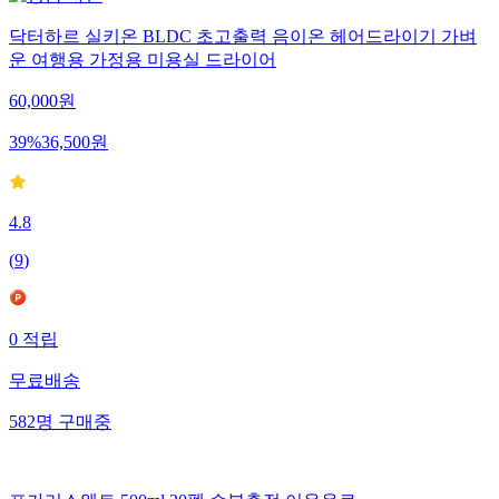
닥터하르 실키온 BLDC 초고출력 음이온 헤어드라이기 가벼
운 여행용 가정용 미용실 드라이어
60,000
원
39
%
36,500
원
4.8
(
9
)
0
적립
무료배송
582
명
구매중