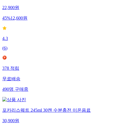
22,900
원
45
%
12,600
원
4.3
(
6
)
378
적립
무료배송
490
명
구매중
포카리스웨트 245ml 30캔 수분충전 이온음료
30,900
원