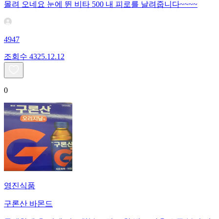
몰려 오네요 눈에 뛴 비타 500 내 피로를 날려줍니다~~~~
4947
조회수
43
25.12.12
0
영진식품
구론산 바몬드